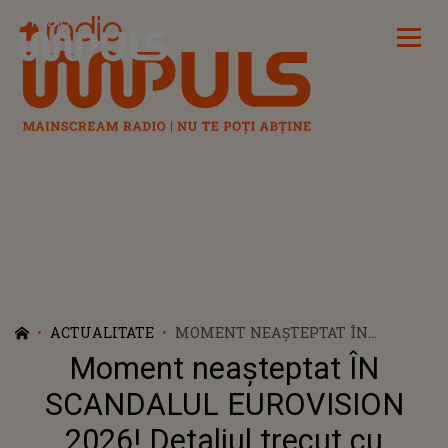
Radio Impuls
ACTUALITATE
MOMENT NEAȘTEPTAT ÎN
SCANDALUL EUROVISION 2026!
Moment neașteptat ÎN
DETALIUL TRECUT CU VEDEREA DE
TOȚI A FOST ABSERVAT ACUM. CE
SCANDALUL EUROVISION
ROL ARE MARGARITA DRUȚĂ ÎN
2026! Detaliul trecut cu
TOATĂ POVESTEA