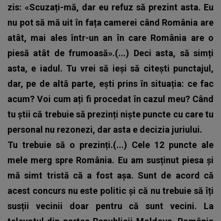
zis: «Scuzați-mă, dar eu refuz să prezint asta. Eu
nu pot să mă uit în fața camerei când România are
atât, mai ales într-un an în care România are o
piesă atât de frumoasă».(...) Deci asta, să simți
asta, e iadul. Tu vrei să ieși să citești punctajul,
dar, pe de altă parte, ești prins în situația: ce fac
acum? Voi cum ați fi procedat în cazul meu? Când
tu știi că trebuie să prezinți niște puncte cu care tu
personal nu rezonezi, dar asta e decizia juriului.
Tu trebuie să o prezinți.(...) Cele 12 puncte ale
mele merg spre România. Eu am susținut piesa și
mă simt tristă că a fost așa. Sunt de acord că
acest concurs nu este politic și că nu trebuie să îți
susții vecinii doar pentru că sunt vecini. La