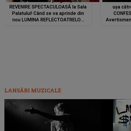
Tania Turtureanu pregătește O
Alexandra
REVENIRE SPECTACULOASĂ la Sala
ușa cătr
Palatului! Când se va aprinde din
CONFES
nou LUMINA REFLECTOATRELOR
Avertismentu
pentru artistă: " Vor fi multe
rămas ÎNT
cântece noi, în premieră. Cântece
au format-
care abia acum învață să respire"
"Am f
LANSĂRI MUZICALE