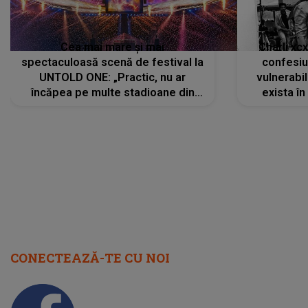
Cea mai mare și mai
Charli xc
spectaculoasă scenă de festival la
confesiu
UNTOLD ONE: „Practic, nu ar
vulnerabil
încăpea pe multe stadioane din
exista în
lume”. Evenimentul începe joi, 6
august 2026
CONECTEAZĂ-TE CU NOI