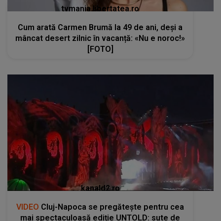
tvmania.libertatea.ro
Cum arată Carmen Brumă la 49 de ani, deși a
mâncat desert zilnic în vacanță: «Nu e noroc!»
[FOTO]
kanald2.ro
VIDEO
Cluj-Napoca se pregătește pentru cea
mai spectaculoasă ediție UNTOLD: sute de