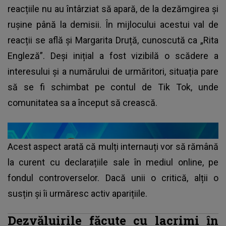
reacțiile nu au întârziat să apară, de la dezămgirea și
rușine până la demisii. În mijlocului acestui val de
reacții se află și Margarita Druță, cunoscută ca „Rita
Engleză”. Deși inițial a fost vizibilă o scădere a
interesului și a numărului de urmăritori, situația pare
să se fi schimbat pe contul de Tik Tok, unde
comunitatea sa a început să crească.
Acest aspect arată că mulți internauți vor să rămână
la curent cu declarațiile sale în mediul online, pe
fondul controverselor. Dacă unii o critică, alții o
susțin și îi urmăresc activ aparițiile.
Dezvăluirile făcute cu lacrimi în