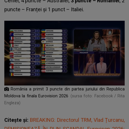
Cehiei, 4 puncte – Australiei,
3 puncte – României
, 2
puncte – Franței și 1 punct – Italiei.
România a primit 3 puncte din partea juriului din Republica
Moldova la finala Eurovision 2026
(sursa foto: Facebook / Rita
Engleza)
Citește și:
BREAKING: Directorul TRM, Vlad Țurcanu,
DEMISIONEAZĂ ÎN PLIN SCANDAL Eurovison 2026: