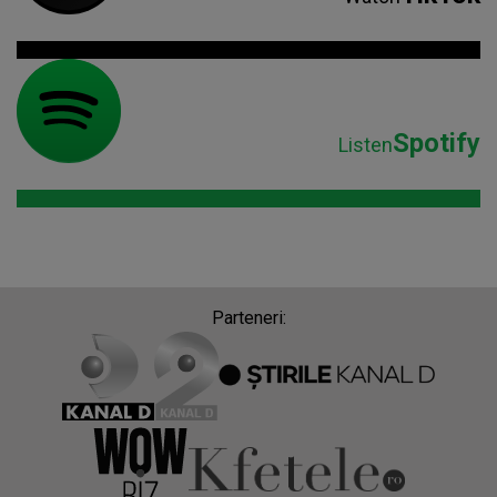
Spotify
Listen
Parteneri: