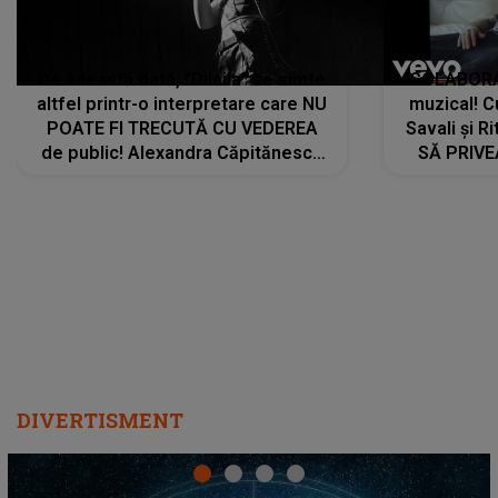
De această dată, "Dilaila" se simte
COLABORAR
altfel printr-o interpretare care NU
muzical! C
POATE FI TRECUTĂ CU VEDEREA
Savali și Ri
de public! Alexandra Căpitănescu
SĂ PRIV
a lansat VERSIUNEA LIVE a piesei
DIVERTISMENT