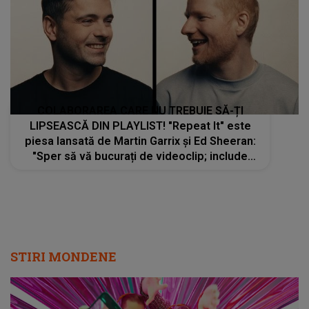
COLABORAREA CARE NU TREBUIE SĂ-ȚI
LIPSEASCĂ DIN PLAYLIST! "Repeat It" este
piesa lansată de Martin Garrix și Ed Sheeran:
"Sper să vă bucurați de videoclip; include
imagini din viețile noastre din ultimii 12 ani și
surprinde tot ceea ce am făcut de..."
STIRI MONDENE