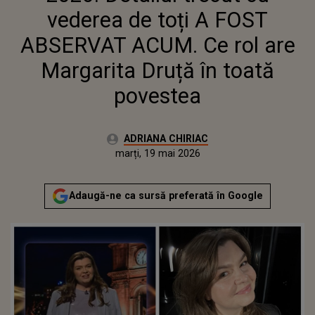
vederea de toți A FOST
ABSERVAT ACUM. Ce rol are
Margarita Druță în toată
povestea
Autor:
ADRIANA CHIRIAC
Publicat:
marți, 19 mai 2026
Actualizat:
marți, 19 mai 2026
Adaugă-ne ca sursă preferată în Google