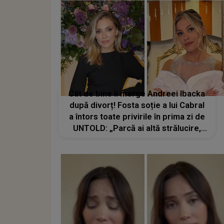
Cât de bine îi merge Andreei Ibacka
după divorț! Fosta soție a lui Cabral
a întors toate privirile în prima zi de
UNTOLD: „Parcă ai altă strălucire,
emani putere, încredere,
siguranță...”