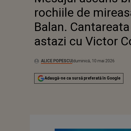
rochiile de mireas
Balan. Cantareata
astazi cu Victor 
Autor:
Publicat:
ALICE POPESCU
duminică, 10 mai 2026
Adaugă-ne ca sursă preferată în Google