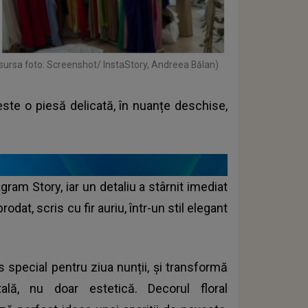
sursa foto: Screenshot/ InstaStory, Andreea Bălan)
 este o piesă delicată, în nuanțe deschise,
gram Story, iar un detaliu a stârnit imediat
at, scris cu fir auriu, într-un stil elegant
s special pentru ziua nunții, și transformă
ală, nu doar estetică. Decorul floral