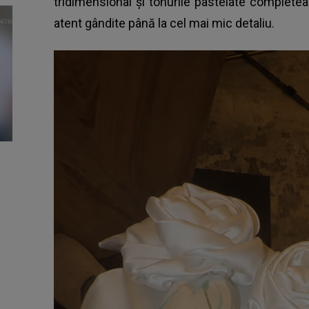
tridimensional și tonurile pastelate completea
atent gândite până la cel mai mic detaliu.