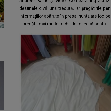
Andreea Bălan și Victor Cornea ajung astăzi î
destinele civil luna trecută, iar pregătirile pe
informațiilor apărute în presă, nunta are loc pe 1
a pregătit mai multe rochii de mireasă pentru a