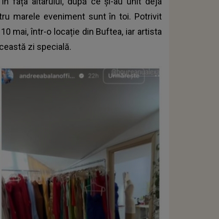
n fața altarului, după ce și-au unit deja
ntru marele eveniment sunt în toi. Potrivit
0 mai, într-o locație din Buftea, iar artista
ceastă zi specială.