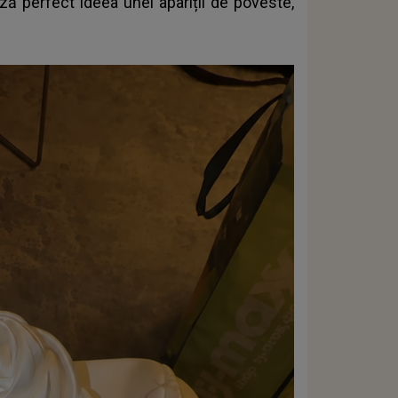
ză perfect ideea unei apariții de poveste,