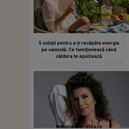
femeia.ro
5 soluții pentru a-ți recăpăta energia
pe caniculă. Ce funcționează când
căldura te epuizează
tvmania.libertatea.ro