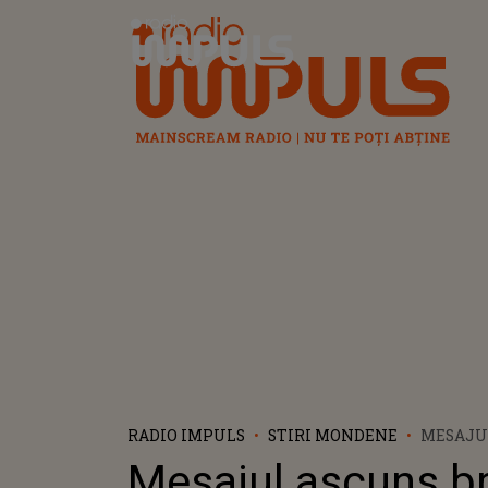
Radio Impuls
RADIO IMPULS
STIRI MONDENE
MESAJUL
MIREASA
Mesajul ascuns br
CASATOR