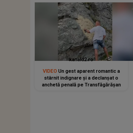
kanald2.ro
VIDEO
Un gest aparent romantic a
stârnit indignare și a declanșat o
anchetă penală pe Transfăgărășan