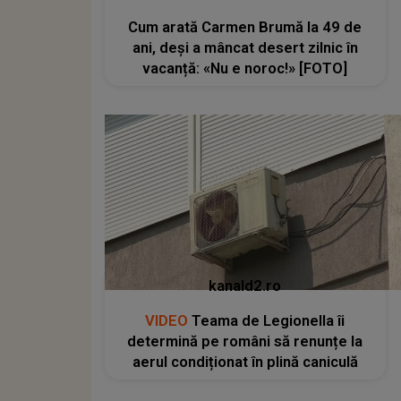
Cum arată Carmen Brumă la 49 de
ani, deși a mâncat desert zilnic în
vacanță: «Nu e noroc!» [FOTO]
kanald2.ro
VIDEO
Teama de Legionella îi
determină pe români să renunțe la
aerul condiționat în plină caniculă