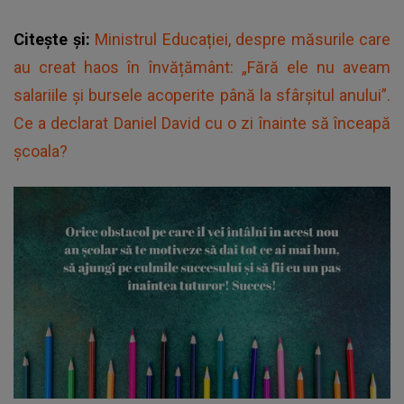
Citește și:
Ministrul Educației, despre măsurile care
au creat haos în învățământ: „Fără ele nu aveam
salariile şi bursele acoperite până la sfârşitul anului”.
Ce a declarat Daniel David cu o zi înainte să înceapă
școala?