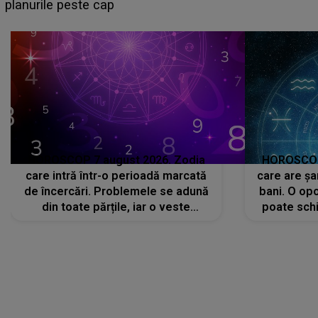
sa: "I-am spus și ei în față, eu nu te iubesc pentru
că..."
HOROSCOP 7 august 2026. Zodia
HOROSCOP 
care intră într-o perioadă marcată
care are șa
de încercări. Problemele se adună
bani. O opo
din toate părțile, iar o veste
poate schi
neașteptată îi dă planurile peste
la
cap