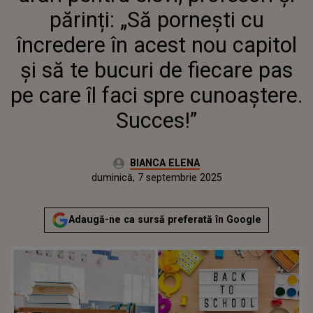
BUCURI DE FIECARE PAS PE CARE
părinți: „Să pornești cu
ÎL FACI SPRE CUNOAȘTERE.
SUCCES!”
încredere în acest nou capitol
și să te bucuri de fiecare pas
pe care îl faci spre cunoaștere.
Succes!”
Autor:
BIANCA ELENA
Publicat:
duminică, 7 septembrie 2025
Actualizat:
duminică, 7 septembrie 2025
Adaugă-ne ca sursă preferată în Google