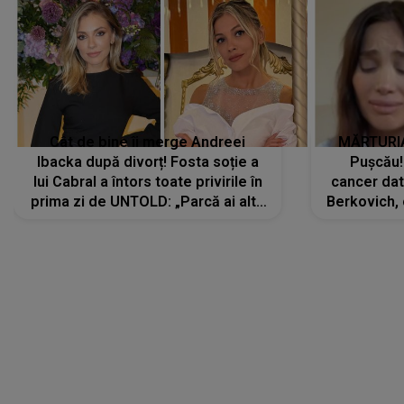
Cât de bine îi merge Andreei
MĂRTURIA
Ibacka după divorț! Fosta soție a
Pușcău!
lui Cabral a întors toate privirile în
cancer dato
prima zi de UNTOLD: „Parcă ai altă
Berkovich, 
strălucire, emani putere,
accident ru
încredere, siguranță...”
Dacă nu 