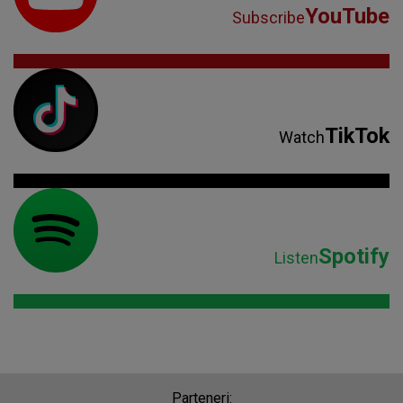
YouTube
Subscribe
TikTok
Watch
Spotify
Listen
Parteneri: