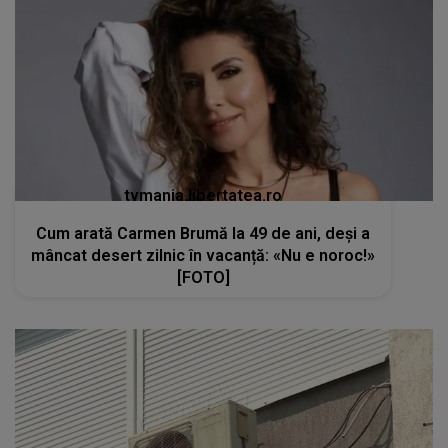
tvmania.libertatea.ro
Cum arată Carmen Brumă la 49 de ani, deși a
mâncat desert zilnic în vacanță: «Nu e noroc!»
[FOTO]