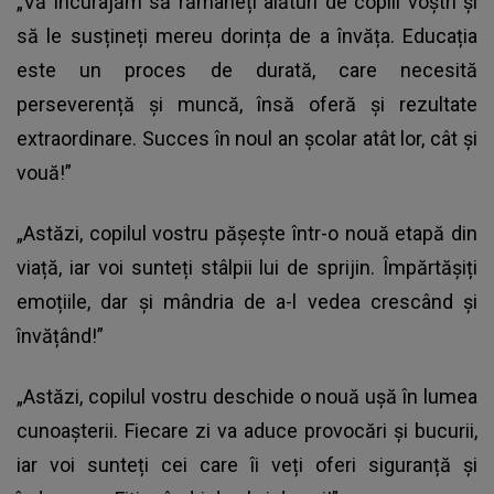
„Vă încurajăm să rămâneți alături de copiii voștri și
să le susțineți mereu dorința de a învăța. Educația
este un proces de durată, care necesită
perseverență și muncă, însă oferă și rezultate
extraordinare. Succes în noul an școlar atât lor, cât și
vouă!”
„Astăzi, copilul vostru pășește într-o nouă etapă din
viață, iar voi sunteți stâlpii lui de sprijin. Împărtășiți
emoțiile, dar și mândria de a-l vedea crescând și
învățând!”
„Astăzi, copilul vostru deschide o nouă ușă în lumea
cunoașterii. Fiecare zi va aduce provocări și bucurii,
iar voi sunteți cei care îi veți oferi siguranță și