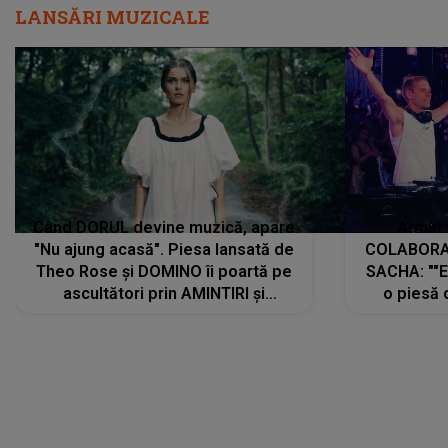
LANSĂRI MUZICALE
Când DORUL devine muzică, apare
Armin 
"Nu ajung acasă". Piesa lansată de
COLABORAR
Theo Rose și DOMINO îi poartă pe
SACHA: ""E
ascultători prin AMINTIRI și
o piesă 
REGĂSIRI, iar drumul emoțiilor
imediat pre
trece prin sufletul publicului:
cu mine șt
"Pentru toți cei care au plecat
păstrăm do
departe ca să le fie mai bine"