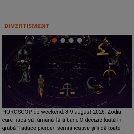
DIVERTISMENT
Emanuel a ținut ACEST DETALIU ASCUNS până
acum! În fața Alexandrei, concurentul din Casa Iubirii
face o MĂRTURISIRE NEAȘTEPTATĂ despre mama