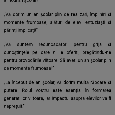
în noul an școlar!”
„Vă dorim un an școlar plin de realizări, împliniri și
momente frumoase, alături de elevi entuziaști și
părinți implicați!”
„Vă suntem recunoscători pentru grija și
cunoștințele pe care ni le oferiți, pregătindu-ne
pentru provocările viitoare. Să aveți un an școlar plin
de momente frumoase!”
„La început de an școlar, vă dorim multă răbdare și
putere! Rolul vostru este esențial în formarea
generațiilor viitoare, iar impactul asupra elevilor va fi
neprețuit.”