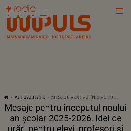
Radio Impuls
ACTUALITATE
MESAJE PENTRU ÎNCEPUTUL
NOULUI AN ȘCOLAR 2025-2026.
Mesaje pentru începutul noului
IDEI DE URĂRI PENTRU ELEVI,
PROFESORI ȘI PĂRINȚI: „SĂ
an școlar 2025-2026. Idei de
PORNEȘTI CU ÎNCREDERE ÎN
urări pentru elevi, profesori și
ACEST NOU CAPITOL ȘI SĂ TE