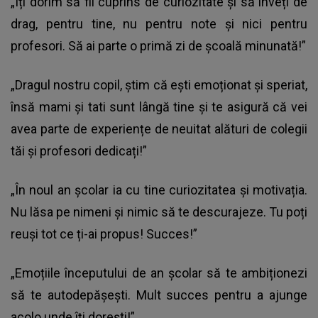
„Îți dorim să fii cuprins de curiozitate și să înveți de
drag, pentru tine, nu pentru note și nici pentru
profesori. Să ai parte o primă zi de școală minunată!”
„Dragul nostru copil, știm că ești emoționat și speriat,
însă mami și tati sunt lângă tine și te asigură că vei
avea parte de experiențe de neuitat alături de colegii
tăi și profesori dedicați!”
„În noul an școlar ia cu tine curiozitatea și motivația.
Nu lăsa pe nimeni și nimic să te descurajeze. Tu poți
reuși tot ce ți-ai propus! Succes!”
„Emoțiile începutului de an școlar să te ambiționezi
să te autodepășești. Mult succes pentru a ajunge
acolo unde îți dorești!”