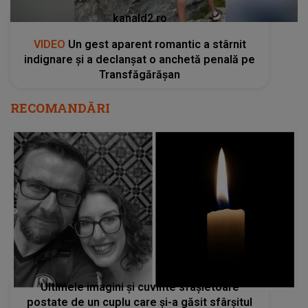
kanald2.ro
VIDEO
Un gest aparent romantic a stârnit
indignare și a declanșat o anchetă penală pe
Transfăgărășan
RECOMANDĂRI
Ultimele imagini și cuvinte sfâșietoare
postate de un cuplu care și-a găsit sfârșitul