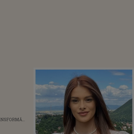
ANSFORMĂ
GĂT PENTRU
 CONȘTIINȚELE.