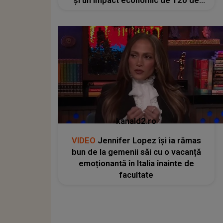
și un impact economic de 120 de
milioane de euro
kanald2.ro
VIDEO
Jennifer Lopez își ia rămas
bun de la gemenii săi cu o vacanță
emoționantă în Italia înainte de
facultate