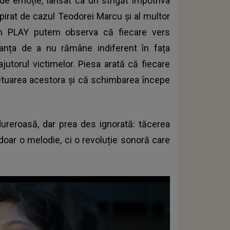
de emoție, lansat ca un strigăt împotriva
spirat de cazul Teodorei Marcu și al multor
ăm PLAY putem observa că fiecare vers
anța de a nu rămâne indiferent în fața
ajutorul victimelor. Piesa arată că fiecare
rpetuarea acestora și că schimbarea începe
dureroasă, dar prea des ignorată: tăcerea
e doar o melodie, ci o revoluție sonoră care