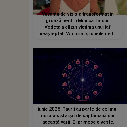
Vacanța de vis s-a transformat în
groază pentru Monica Tatoiu.
Vedeta a căzut victima unui jaf
neașteptat: "Au furat și cheile de la
mașină"
HOROSCOP de weekend, 21-22
iunie 2025. Taurii au parte de cel mai
norocos sfârșit de săptămână din
această vară! Ei primesc o veste