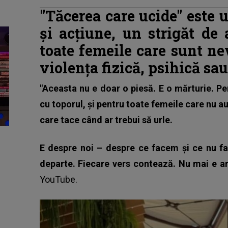
"Tăcerea care ucide" este 
și acțiune, un strigăt de 
toate femeile care sunt ne
violența fizică, psihică sa
"Aceasta nu e doar o piesă. E o mărturie. Pe
cu toporul, și pentru toate femeile care nu 
care tace când ar trebui să urle.
E despre noi – despre ce facem și ce nu f
departe. Fiecare vers contează. Nu mai e ar
YouTube.