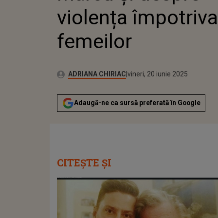
violența împotriva
femeilor
Publicat:
Autor:
vineri, 20 iunie 2025
Actualizat:
ADRIANA CHIRIAC
vineri, 20 iunie 2025
Adaugă-ne ca sursă preferată în Google
CITEȘTE ȘI