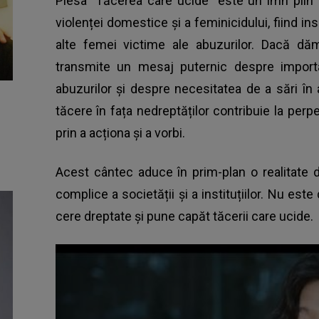
Piesa "Tăcerea care ucide" este un imn plin 
violenței domestice și a feminicidului, fiind in
alte femei victime ale abuzurilor. Dacă d
transmite un mesaj puternic despre import
abuzurilor și despre necesitatea de a sări în 
tăcere în fața nedreptăților contribuie la pe
prin a acționa și a vorbi.
Acest cântec aduce în prim-plan o realitate 
complice a societății și a instituțiilor. Nu est
cere dreptate și pune capăt tăcerii care ucide.