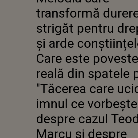
CARE ESTE POVEST
transformă durere
SPATELE PIESEI "T
UCIDE", IMNUL CE
DESPRE CAZUL TE
strigăt pentru dre
ȘI DESPRE VIOLEN
FEMEILOR
și arde conștiințel
Care este povest
reală din spatele 
"Tăcerea care ucid
imnul ce vorbește
despre cazul Teod
Marcu și despre