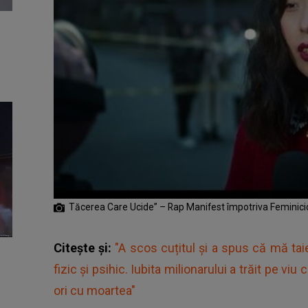
Tăcerea Care Ucide” – Rap Manifest împotriva Feminici
Citește și:
"A scos cuțitul și a spus că mă ta
fizic și psihic. Iubita milionarului a trăit pe vi
ori cu moartea"