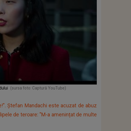
dului
(sursa foto: Captură YouTube)
ie!". Ștefan Mandachi este acuzat de abuz
u clipele de teroare: "M-a amenințat de multe