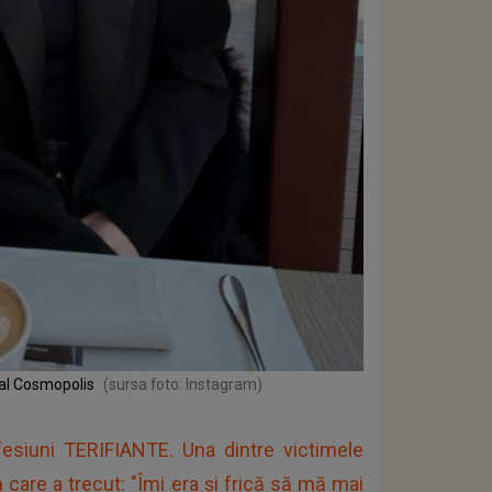
ial Cosmopolis
(sursa foto: Instagram)
fesiuni TERIFIANTE. Una dintre victimele
 care a trecut: "Îmi era și frică să mă mai