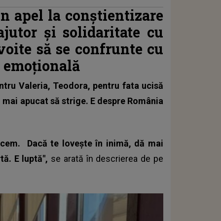
un apel la conștientizare
ajutor și solidaritate cu
voite să se confrunte cu
u emoțională
ntru Valeria, Teodora, pentru fata ucisă
au mai apucat să strige. E despre România
acem. Dacă te lovește în inimă, dă mai
tă. E luptă",
se arată în descrierea de pe