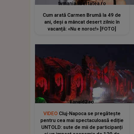
tvmania.libertatea.ro
Cum arată Carmen Brumă la 49 de
ani, deși a mâncat desert zilnic în
vacanță: «Nu e noroc!» [FOTO]
kanald2.ro
VIDEO
Cluj-Napoca se pregătește
pentru cea mai spectaculoasă ediție
UNTOLD: sute de mii de participanți