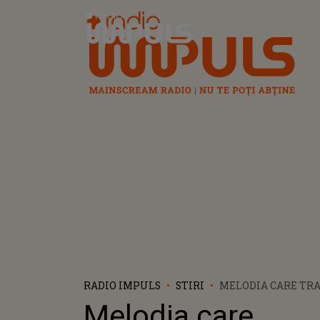
Radio Impuls
RADIO IMPULS
STIRI
MELODIA CARE TR
DUREREA ÎN STRI
Melodia care
DREPTATE ȘI ARDE