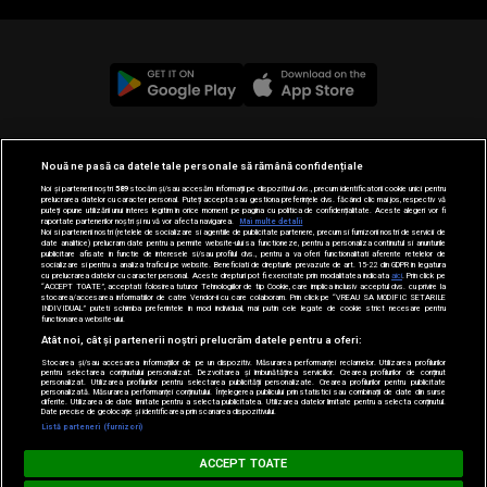
© 2019-2026 DOGAN MEDIA INTERNATIONAL SA, Toate
Nouă ne pasă ca datele tale personale să rămână confidențiale
drepturile rezervate.
Noi și partenerii noștri
589
stocăm și/sau accesăm informații pe dispozitivul dvs., precum identificatorii cookie unici pentru
prelucrarea datelor cu caracter personal. Puteți accepta sau gestiona preferințele dvs. făcând clic mai jos, respectiv vă
puteți opune utilizării unui interes legitim în orice moment pe pagina cu politica de confidențialitate. Aceste alegeri vor fi
raportate partenerilor noștri și nu vă vor afecta navigarea.
Mai multe detalii
Noi si partenerii nostri (retelele de socializare si agentiile de publicitate partenere, precum si furnizorii nostri de servicii de
date analitice) prelucram date pentru a permite website-ului sa functioneze, pentru a personaliza continutul si anunturile
publicitare afisate in functie de interesele si/sau profilul dvs., pentru a va oferi functionalitati aferente retelelor de
socializare si pentru a analiza traficul pe website. Beneficiati de drepturile prevazute de art. 15-22 din GDPR in legatura
cu prelucrarea datelor cu caracter personal. Aceste drepturi pot fi exercitate prin modalitatea indicata
aici
. Prin click pe
“ACCEPT TOATE”, acceptati folosirea tuturor Tehnologiilor de tip Cookie, care implica inclusiv acceptul dvs. cu privire la
stocarea/accesarea informatiilor de catre Vendor-ii cu care colaboram. Prin click pe “VREAU SA MODIFIC SETARILE
INDIVIDUAL” puteti schimba preferintele in mod individual, mai putin cele legate de cookie strict necesare pentru
functionarea website-ului.
Atât noi, cât și partenerii noștri prelucrăm datele pentru a oferi:
Stocarea și/sau accesarea informațiilor de pe un dispozitiv. Măsurarea performanței reclamelor. Utilizarea profilurilor
pentru selectarea conținutului personalizat. Dezvoltarea și îmbunătățirea serviciilor. Crearea profilurilor de conținut
personalizat. Utilizarea profilurilor pentru selectarea publicității personalizate. Crearea profilurilor pentru publicitate
personalizată. Măsurarea performanței conținutului. Înțelegerea publicului prin statistici sau combinații de date din surse
diferite. Utilizarea de date limitate pentru a selecta publicitatea. Utilizarea datelor limitate pentru a selecta conținutul.
Date precise de geolocație și identificarea prin scanarea dispozitivului.
Listă parteneri (furnizori)
MUSIC NON STOP
ACCEPT TOATE