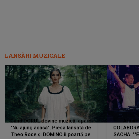
LANSĂRI MUZICALE
Când DORUL devine muzică, apare
Armin 
"Nu ajung acasă". Piesa lansată de
COLABORAR
Theo Rose și DOMINO îi poartă pe
SACHA: ""E