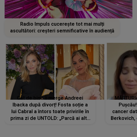
Radio Impuls cucerește tot mai mulți
ascultători: creșteri semnificative în audiență
Cât de bine îi merge Andreei
MĂRTURIA
Ibacka după divorț! Fosta soție a
Pușcău!
lui Cabral a întors toate privirile în
cancer dato
prima zi de UNTOLD: „Parcă ai altă
Berkovich, 
strălucire, emani putere,
accident ru
încredere, siguranță...”
Dacă nu 