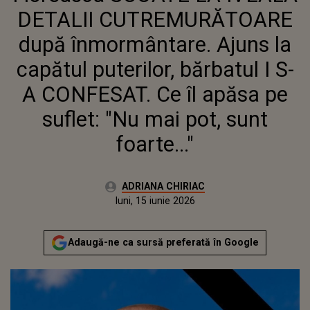
I S-A CONFESAT. CE ÎL APĂSA PE
DETALII CUTREMURĂTOARE
SUFLET: "NU MAI POT, SUNT
FOARTE..."
după înmormântare. Ajuns la
capătul puterilor, bărbatul I S-
A CONFESAT. Ce îl apăsa pe
suflet: "Nu mai pot, sunt
foarte..."
Autor:
ADRIANA CHIRIAC
Publicat:
luni, 15 iunie 2026
Actualizat:
luni, 15 iunie 2026
Adaugă-ne ca sursă preferată în Google