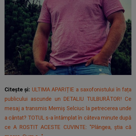
Citește și:
ULTIMA APARIȚIE a saxofonistului în fața
publicului ascunde un DETALIU TULBURĂTOR! Ce
mesaj a transmis Memiș Selciuc la petrecerea unde
a cântat? TOTUL s-a întâmplat în câteva minute după
ce A ROSTIT ACESTE CUVINTE: "Plângea, știa că