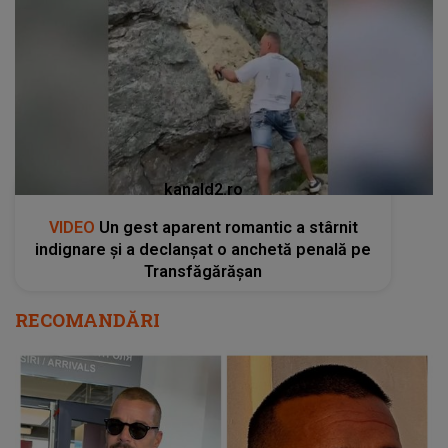
kanald2.ro
VIDEO
Un gest aparent romantic a stârnit
indignare și a declanșat o anchetă penală pe
Transfăgărășan
RECOMANDĂRI