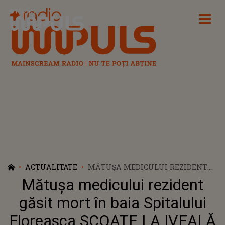
Radio Impuls
ACTUALITATE
MĂTUȘA MEDICULUI REZIDENT
GĂSIT MORT ÎN BAIA SPITALULUI
Mătușa medicului rezident
FLOREASCA SCOATE LA IVEALĂ
DETALII CUTREMURĂTOARE DUPĂ
găsit mort în baia Spitalului
ÎNMORMÂNTARE. AJUNS LA
Floreasca SCOATE LA IVEALĂ
CAPĂTUL PUTERILOR, BĂRBATUL