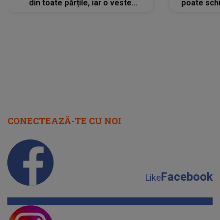
din toate părțile, iar o veste
poate schi
neașteptată îi dă planurile peste
la
cap
CONECTEAZĂ-TE CU NOI
Facebook
Like