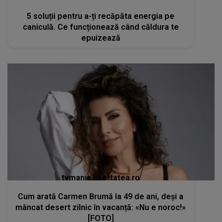
5 soluții pentru a-ți recăpăta energia pe
caniculă. Ce funcționează când căldura te
epuizează
tvmania.libertatea.ro
Cum arată Carmen Brumă la 49 de ani, deși a
mâncat desert zilnic în vacanță: «Nu e noroc!»
[FOTO]