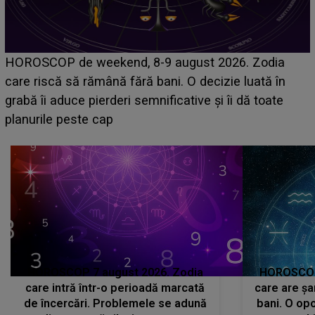
Emanuel a ținut ACEST DETALIU ASCUNS până
acum! În fața Alexandrei, concurentul din Casa Iubirii
face o MĂRTURISIRE NEAȘTEPTATĂ despre mama
sa: "I-am spus și ei în față, eu nu te iubesc pentru
că..."
HOROSCOP 7 august 2026. Zodia
HOROSCOP 
care intră într-o perioadă marcată
care are șa
de încercări. Problemele se adună
bani. O opo