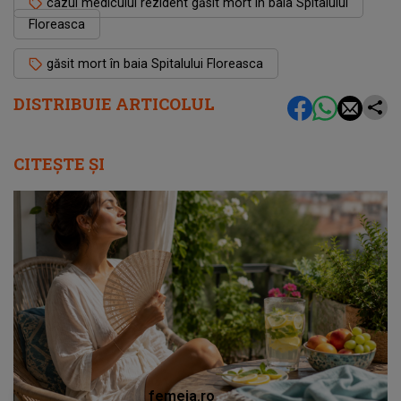
cazul medicului rezident găsit mort în baia Spitalului
Floreasca
găsit mort în baia Spitalului Floreasca
DISTRIBUIE ARTICOLUL
CITEȘTE ȘI
femeia.ro