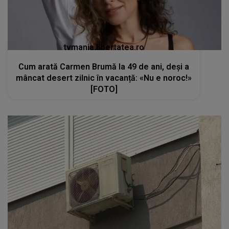
kanald2.ro
VIDEO
Teama de Legionella îi determină pe
români să renunțe la aerul condiționat în plină
caniculă