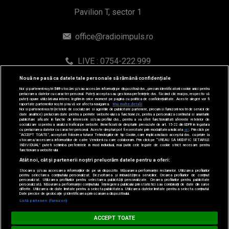
© 2019-2026 DOGAN MEDIA INTERNATIONAL SA, Toate
Nouă ne pasă ca datele tale personale să rămână confidențiale
drepturile rezervate.
Noi și partenerii noștri
589
stocăm și/sau accesăm informații pe dispozitivul dvs., precum identificatorii cookie unici pentru
prelucrarea datelor cu caracter personal. Puteți accepta sau gestiona preferințele dvs. făcând clic mai jos, respectiv vă
puteți opune utilizării unui interes legitim în orice moment pe pagina cu politica de confidențialitate. Aceste alegeri vor fi
raportate partenerilor noștri și nu vă vor afecta navigarea.
Mai multe detalii
Noi si partenerii nostri (retelele de socializare si agentiile de publicitate partenere, precum si furnizorii nostri de servicii de
date analitice) prelucram date pentru a permite website-ului sa functioneze, pentru a personaliza continutul si anunturile
publicitare afisate in functie de interesele si/sau profilul dvs., pentru a va oferi functionalitati aferente retelelor de
socializare si pentru a analiza traficul pe website. Beneficiati de drepturile prevazute de art. 15-22 din GDPR in legatura
cu prelucrarea datelor cu caracter personal. Aceste drepturi pot fi exercitate prin modalitatea indicata
aici
. Prin click pe
“ACCEPT TOATE”, acceptati folosirea tuturor Tehnologiilor de tip Cookie, care implica inclusiv acceptul dvs. cu privire la
stocarea/accesarea informatiilor de catre Vendor-ii cu care colaboram. Prin click pe “VREAU SA MODIFIC SETARILE
INDIVIDUAL” puteti schimba preferintele in mod individual, mai putin cele legate de cookie strict necesare pentru
functionarea website-ului.
Atât noi, cât și partenerii noștri prelucrăm datele pentru a oferi:
Stocarea și/sau accesarea informațiilor de pe un dispozitiv. Măsurarea performanței reclamelor. Utilizarea profilurilor
pentru selectarea conținutului personalizat. Dezvoltarea și îmbunătățirea serviciilor. Crearea profilurilor de conținut
personalizat. Utilizarea profilurilor pentru selectarea publicității personalizate. Crearea profilurilor pentru publicitate
personalizată. Măsurarea performanței conținutului. Înțelegerea publicului prin statistici sau combinații de date din surse
diferite. Utilizarea de date limitate pentru a selecta publicitatea. Utilizarea datelor limitate pentru a selecta conținutul.
Date precise de geolocație și identificarea prin scanarea dispozitivului.
Listă parteneri (furnizori)
MUSIC NON STOP
ACCEPT TOATE