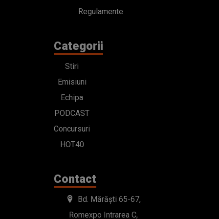
Echipa
PODCAST
Concursuri
HOT40
Contact
Bd. Mărăști 65-67,
Romexpo Intrarea C,
Pavilion T, sector 1
office@radioimpuls.ro
LIVE : 0754-222.999
WhatsApp: 0754-222.999