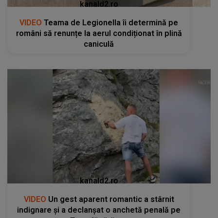
kanald2.ro
VIDEO
Un gest aparent romantic a stârnit
indignare și a declanșat o anchetă penală pe
Transfăgărășan
RECOMANDĂRI