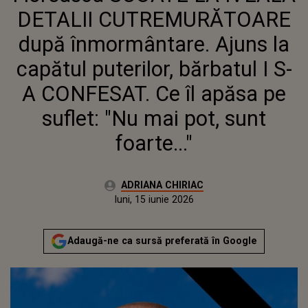
I S-A CONFESAT. CE ÎL APĂSA PE
DETALII CUTREMURĂTOARE
SUFLET: "NU MAI POT, SUNT
FOARTE..."
după înmormântare. Ajuns la
capătul puterilor, bărbatul I S-
A CONFESAT. Ce îl apăsa pe
suflet: "Nu mai pot, sunt
foarte..."
Autor:
ADRIANA CHIRIAC
Publicat:
luni, 15 iunie 2026
Actualizat:
luni, 15 iunie 2026
Adaugă-ne ca sursă preferată în Google