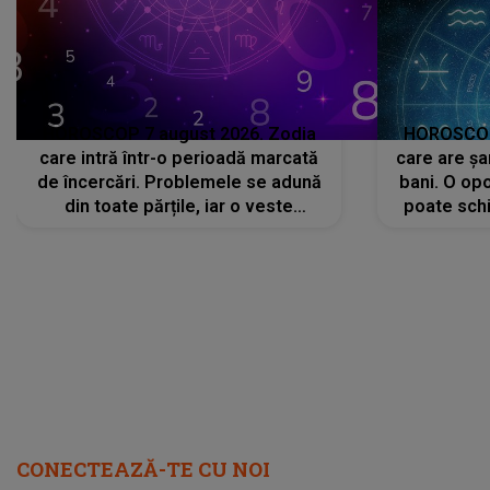
din toate părțile, iar o veste
poate schi
neașteptată îi dă planurile peste
la
cap
CONECTEAZĂ-TE CU NOI
Facebook
Like