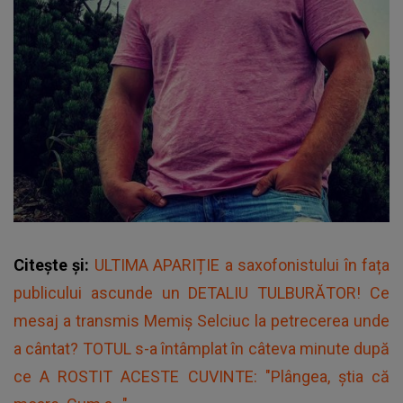
Citește și:
ULTIMA APARIȚIE a saxofonistului în fața
publicului ascunde un DETALIU TULBURĂTOR! Ce
mesaj a transmis Memiș Selciuc la petrecerea unde
a cântat? TOTUL s-a întâmplat în câteva minute după
ce A ROSTIT ACESTE CUVINTE: "Plângea, știa că