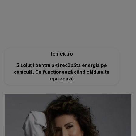
5 soluții pentru a-ți recăpăta energia pe
caniculă. Ce funcționează când căldura te
epuizează
tvmania.libertatea.ro
Cum arată Carmen Brumă la 49 de ani, deși a
mâncat desert zilnic în vacanță: «Nu e noroc!»
[FOTO]