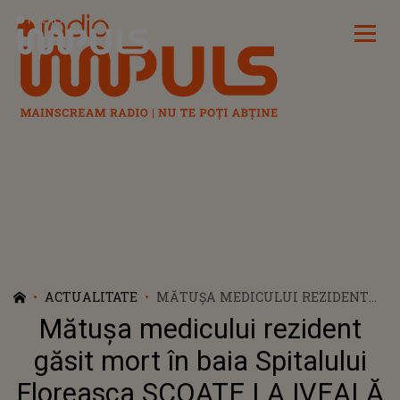
Radio Impuls
ACTUALITATE
MĂTUȘA MEDICULUI REZIDENT
GĂSIT MORT ÎN BAIA SPITALULUI
Mătușa medicului rezident
FLOREASCA SCOATE LA IVEALĂ
DETALII CUTREMURĂTOARE DUPĂ
găsit mort în baia Spitalului
ÎNMORMÂNTARE. AJUNS LA
Floreasca SCOATE LA IVEALĂ
CAPĂTUL PUTERILOR, BĂRBATUL