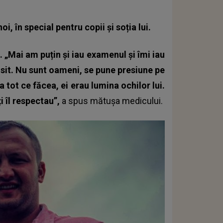
i, în special pentru copii și soția lui.
. „Mai am puțin și iau examenul și îmi iau
osit. Nu sunt oameni, se pune presiune pe
ea tot ce făcea, ei erau lumina ochilor lui.
ți îl respectau”,
a spus mătușa medicului.