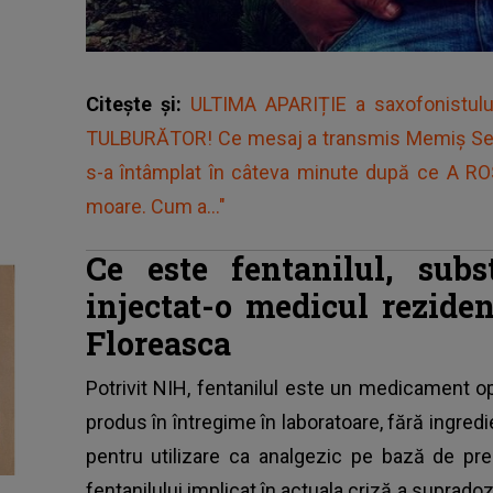
Citește și:
ULTIMA APARIȚIE a saxofonistulu
TULBURĂTOR! Ce mesaj a transmis Memiș Selc
s-a întâmplat în câteva minute după ce A R
moare. Cum a..."
Ce este fentanilul, subs
injectat-o medicul reziden
Floreasca
Potrivit NIH,
fentanilul este un medicament op
produs în întregime în laboratoare, fără ingredi
pentru utilizare ca analgezic pe bază de pr
fentanilului implicat în actuala criză a supradoz