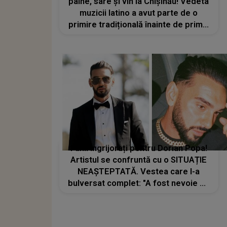
pâine, sare și vin la Chișinău! Vedeta
muzicii latino a avut parte de o
primire tradițională înainte de primul
său concert în Republica Moldova
Fanii îngrijorați pentru Dorian Popa!
Artistul se confruntă cu o SITUAȚIE
NEAȘTEPTATĂ. Vestea care l-a
bulversat complet: "A fost nevoie de
o... "