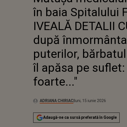
PUTERILOR,
în baia Spitalulu
"NU MAI PO
IVEALĂ DETALII
după înmormântar
puterilor, bărbat
îl apăsa pe suflet
foarte..."
Publicat:
Autor:
luni, 15 iunie 2026
Actualizat:
ADRIANA CHIRIAC
luni, 15 iunie 2026
Adaugă-ne ca sursă preferată în Google