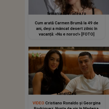
tvmania.libertatea.ro
Cum arată Carmen Brumă la 49 de
ani, deși a mâncat desert zilnic în
vacanță: «Nu e noroc!» [FOTO]
kanald2.ro
VIDEO
Cristiano Ronaldo și Georgina
Rodriguez: Nunta de vis în Madeira,