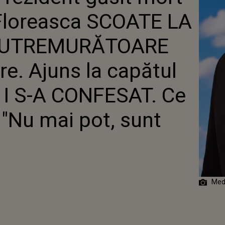
 BĂRBATUL I S-A CONFESAT. CE ÎL APĂSA PE SUFLET:
i Floreasca SCOATE LA
T, SUNT FOARTE..."
 CUTREMURĂTOARE
e. Ajuns la capătul
ul I S-A CONFESAT. Ce
: "Nu mai pot, sunt
Medi