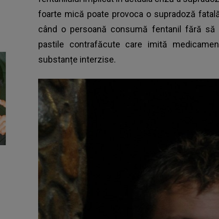
foarte mică poate provoca o supradoză fatală
când o persoană consumă fentanil fără să ș
pastile contrafăcute care imită medicamen
substanțe interzise.