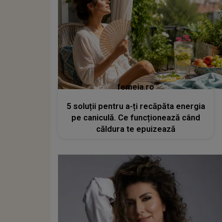
femeia.ro
5 soluții pentru a-ți recăpăta energia
pe caniculă. Ce funcționează când
căldura te epuizează