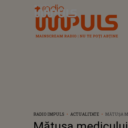
Radio Impuls
RADIO IMPULS
ACTUALITATE
MĂTUȘA ME
SPITALULU
Mătușa medicului 
CUTREMUR