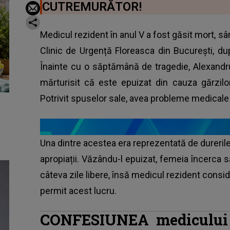
CUTREMURĂTOR!
Medicul rezident în anul V a fost găsit mort, sâ
Clinic de Urgență Floreasca din București, dup
Înainte cu o săptămână de tragedie, Alexandr
mărturisit că este epuizat din cauza gărzilor
Potrivit spuselor sale, avea probleme medicale 
Una dintre acestea era reprezentată de dureril
apropiații. Văzându-l epuizat, femeia încerca s
câteva zile libere, însă medicul rezident consid
permit acest lucru.
CONFESIUNEA medicului r