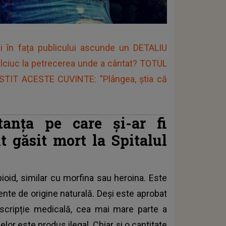
i în fața publicului ascunde un DETALIU
iuc la petrecerea unde a cântat? TOTUL
OSTIT ACESTE CUVINTE: "Plângea, știa că
tanța pe care și-ar fi
t găsit mort la Spitalul
ioid
, similar cu morfina sau heroina. Este
ente de origine naturală. Deși este aprobat
escripție medicală, cea mai mare parte a
elor este produs ilegal. Chiar și o cantitate