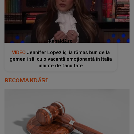
kanald2.ro
VIDEO
Jennifer Lopez își ia rămas bun de la
gemenii săi cu o vacanță emoționantă în Italia
înainte de facultate
RECOMANDĂRI