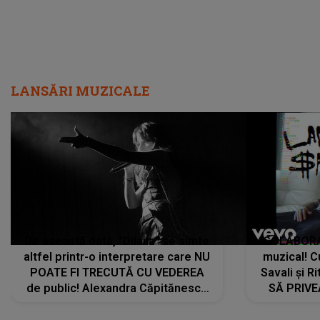
LANSĂRI MUZICALE
De această dată, "Dilaila" se simte
COLABORAR
altfel printr-o interpretare care NU
muzical! C
POATE FI TRECUTĂ CU VEDEREA
Savali și Ri
de public! Alexandra Căpitănescu
SĂ PRIV
a lansat VERSIUNEA LIVE a piesei