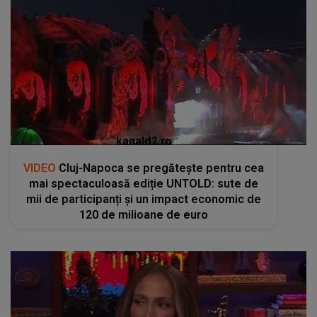
kanald2.ro
VIDEO
Cluj-Napoca se pregătește pentru cea
mai spectaculoasă ediție UNTOLD: sute de
mii de participanți și un impact economic de
120 de milioane de euro