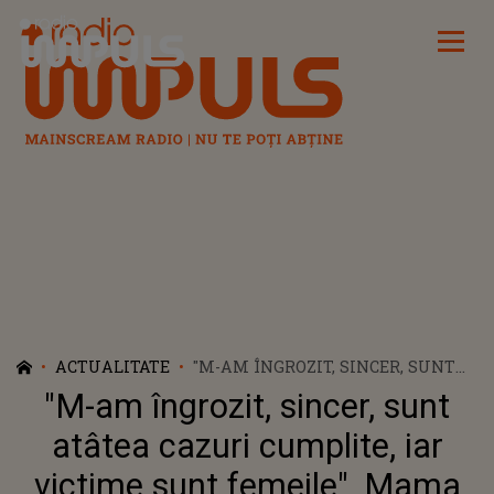
Radio Impuls
ACTUALITATE
"M-AM ÎNGROZIT, SINCER, SUNT
ATÂTEA CAZURI CUMPLITE, IAR
"M-am îngrozit, sincer, sunt
VICTIME SUNT FEMEILE", MAMA
ELODIEI, DESPRE CAZUL TEODOREI
atâtea cazuri cumplite, iar
MARCU. CE SPUNE DESPRE
victime sunt femeile", Mama
ROBERT LUPU, CRIMINALUL