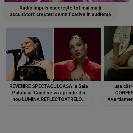
Radio Impuls cucerește tot mai mulți
ascultători: creșteri semnificative în audiență
Tania Turtureanu pregătește O
Alexandra
REVENIRE SPECTACULOASĂ la Sala
ușa cătr
Palatului! Când se va aprinde din
CONFES
nou LUMINA REFLECTOATRELOR
Avertismentu
pentru artistă: " Vor fi multe
rămas ÎNT
cântece noi, în premieră. Cântece
au format-
care abia acum învață să respire"
"Am f