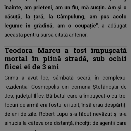
înainte, am prieteni, am un fiu, mă susțin. Am și o
căsuță, la țară, la Câmpulung, am pus acolo
legume în grădină, am o ocupație"
, a adăugat
aceasta pentru sursa citată anterior.
Teodora Marcu a fost împuşcată
mortal în plină stradă, sub ochii
fiicei ei de 3 ani
Crima a avut loc, sâmbătă seară, în
complexul
rezidențial Cosmopolis
din comuna Ştefăneştii de
Jos, judeţul Ilfov. Bărbatul care a împușcat-o cu trei
focuri de armă era fostul ei iubit, însă erau despărțiți
de ani de zile. Robert Lupu s-a făcut nevăzut și s-a
sinucis la câteva ore distanță, încolțit de agenții care