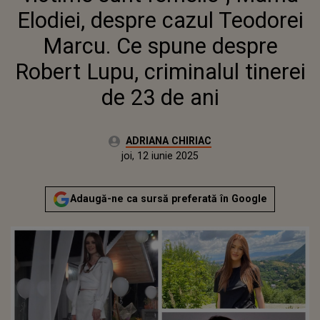
TINEREI DE 23 DE ANI
Elodiei, despre cazul Teodorei
Marcu. Ce spune despre
Robert Lupu, criminalul tinerei
de 23 de ani
Autor:
ADRIANA CHIRIAC
Publicat:
joi, 12 iunie 2025
Actualizat:
joi, 12 iunie 2025
Adaugă-ne ca sursă preferată în Google