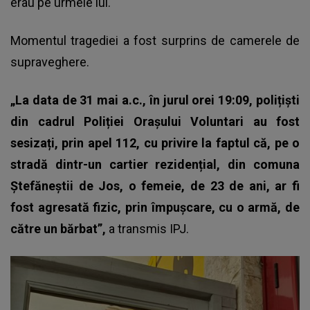
erau pe urmele lui.
Momentul tragediei a fost surprins de camerele de
supraveghere.
„La data de 31 mai a.c., în jurul orei 19:09, polițiști
din cadrul Poliției Orașului Voluntari au fost
sesizați, prin apel 112, cu privire la faptul că, pe o
stradă dintr-un cartier rezidențial, din comuna
Ștefăneștii de Jos, o femeie, de 23 de ani, ar fi
fost agresată fizic, prin împușcare, cu o armă, de
către un bărbat”,
a transmis IPJ.