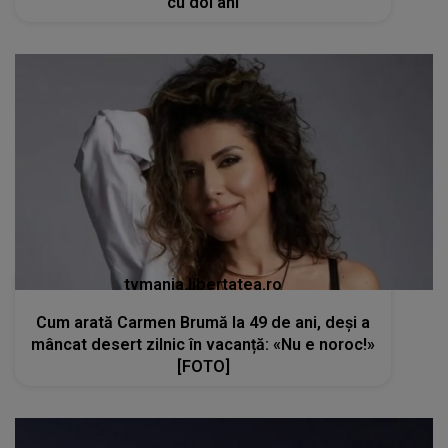
cu doi ani
tvmania.libertatea.ro
Cum arată Carmen Brumă la 49 de ani, deși a
mâncat desert zilnic în vacanță: «Nu e noroc!»
[FOTO]