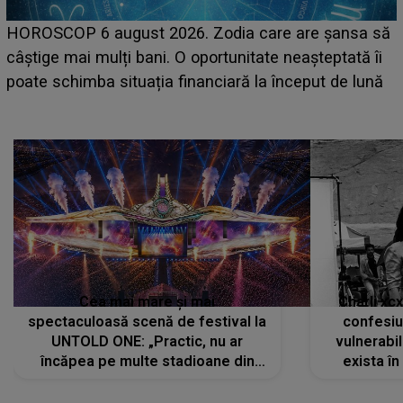
LINE-UP UNTOLD ONE, prima zi. Cine sunt artiștii
care deschid festivalul și de la ce ore au loc cele mai
așteptate concerte pe scena principală?
Cea mai mare și mai
Charli xc
spectaculoasă scenă de festival la
confesiu
UNTOLD ONE: „Practic, nu ar
vulnerabil
încăpea pe multe stadioane din
exista în
lume”. Evenimentul începe joi, 6
august 2026