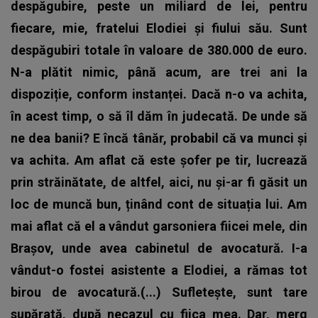
despăgubire, peste un miliard de lei, pentru
fiecare, mie, fratelui Elodiei și fiului său. Sunt
despăgubiri totale în valoare de 380.000 de euro.
N-a plătit nimic, până acum, are trei ani la
dispoziție, conform instanței. Dacă n-o va achita,
în acest timp, o să îl dăm în judecată. De unde să
ne dea banii? E încă tânăr, probabil că va munci și
va achita. Am aflat că este șofer pe tir, lucrează
prin străinătate, de altfel, aici, nu și-ar fi găsit un
loc de muncă bun, ținând cont de situația lui. Am
mai aflat că el a vândut garsoniera fiicei mele, din
Brașov, unde avea cabinetul de avocatură. I-a
vândut-o fostei asistente a Elodiei, a rămas tot
birou de avocatură.(...) Sufletește, sunt tare
supărată, după necazul cu fiica mea. Dar, merg