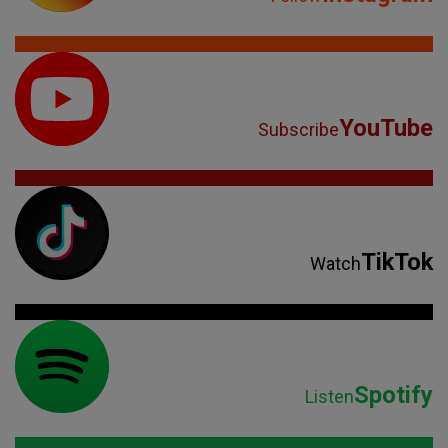
YouTube
Subscribe
TikTok
Watch
Spotify
Listen