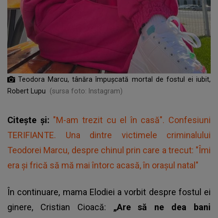
Teodora Marcu, tânăra împușcată mortal de fostul ei iubit,
Robert Lupu
(sursa foto: Instagram)
Citește și:
"M-am trezit cu el în casă". Confesiuni
TERIFIANTE. Una dintre victimele criminalului
Teodorei Marcu, despre chinul prin care a trecut: "Îmi
era și frică să mă mai întorc acasă, în orașul natal"
În continuare, mama Elodiei a vorbit despre fostul ei
ginere, Cristian Cioacă:
„Are să ne dea bani