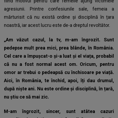
fiind motivul pentru care femeile ajung victimele
agresiunii. Printre confesiunile sale, femeia a
mărturisit că nu există ordine și disciplină în țara
noastră, iar acest lucru este de-a dreptul revoltător.
„Am văzut cazul, la tv, m-am îngrozit. Sunt
pedepse mult prea mici, prea blânde, în România.
Cel care a împușcat-o și-a luat și el viața, probabil
că nu a fost normal acest om. Oricum, pentru
omor ar trebui o pedeapsă cu închisoare pe viață.
Aici, în România, te închid, apoi, îți dau drumul,
după niște ani. Nu este ordine și disciplină, în țară,
nu știu ce să mai zic.
M-am îngrozit, sincer, sunt atâtea cazuri