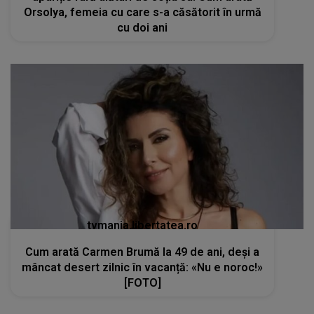
Orsolya, femeia cu care s-a căsătorit în urmă
cu doi ani
tvmania.libertatea.ro
Cum arată Carmen Brumă la 49 de ani, deși a
mâncat desert zilnic în vacanță: «Nu e noroc!»
[FOTO]