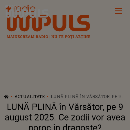
Radio Impuls
ACTUALITATE
LUNĂ PLINĂ ÎN VĂRSĂTOR, PE 9
AUGUST 2025. CE ZODII VOR AVEA
LUNĂ PLINĂ în Vărsător, pe 9
NOROC ÎN DRAGOSTE?
august 2025. Ce zodii vor avea
noroc în dragoste?