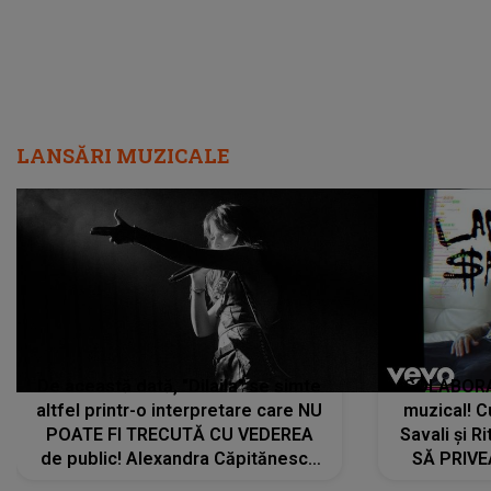
LANSĂRI MUZICALE
De această dată, "Dilaila" se simte
COLABORAR
altfel printr-o interpretare care NU
muzical! C
POATE FI TRECUTĂ CU VEDEREA
Savali și Ri
de public! Alexandra Căpitănescu
SĂ PRIV
a lansat VERSIUNEA LIVE a piesei