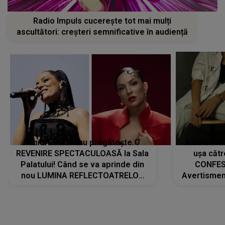
Radio Impuls cucerește tot mai mulți
ascultători: creșteri semnificative în audiență
Tania Turtureanu pregătește O
Alexandra
REVENIRE SPECTACULOASĂ la Sala
ușa cătr
Palatului! Când se va aprinde din
CONFES
nou LUMINA REFLECTOATRELOR
Avertismentu
pentru artistă: " Vor fi multe
rămas ÎNT
cântece noi, în premieră. Cântece
au format-
care abia acum învață să respire"
"Am f