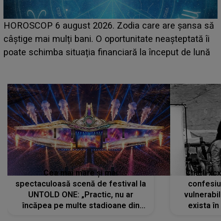
LINE-UP UNTOLD ONE, prima zi. Cine sunt artiștii
care deschid festivalul și de la ce ore au loc cele mai
așteptate concerte pe scena principală?
Cea mai mare și mai
Charli xc
spectaculoasă scenă de festival la
confesiu
UNTOLD ONE: „Practic, nu ar
vulnerabil
încăpea pe multe stadioane din
exista în
lume”. Evenimentul începe joi, 6