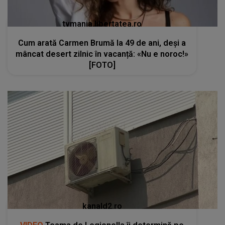
tvmania.libertatea.ro
Cum arată Carmen Brumă la 49 de ani, deși a
mâncat desert zilnic în vacanță: «Nu e noroc!»
[FOTO]
kanald2.ro