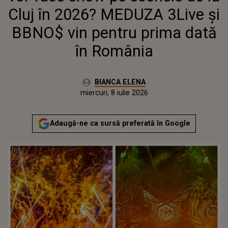
Cluj în 2026? MEDUZA 3Live şi
BBNO$ vin pentru prima dată
în România
Autor:
BIANCA ELENA
Publicat:
miercuri, 8 iulie 2026
Adaugă-ne ca sursă preferată în Google