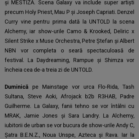
şi MËSTIZA. Scena Galaxy va include super artişti
precum Holy Priest, Mau P şi Joseph Capriati. Denzel
Curry vine pentru prima dată la UNTOLD la scena
Alchemy, iar show-urile Camo & Krooked, Deliric x
Silent Strike x Muse Orchestra, Petre Ştefan şi Albert
NBN vor completa o seară spectaculoasă de
festival. La Daydreaming, Rampue şi Shimza vor
încheia cea de-a treia zi de UNTOLD.
Duminică
pe Mainstage vor urca Flo-Rida, Tash
Sultana, Steve Aoki, Afrojack b2b R3HAB, Padre
Guilherme. La Galaxy, fanii tehno se vor întâlni cu
MRAK, Jamie Jones şi Sara Landry. La Alchemy,
iubitorii de urban se vor bucura de show-urile Andy C,
Şatra B.E.N.Z., Noua Unspe, Azteca şi Rava. Iar la