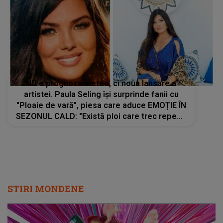
NU e prognoza meteo, ci noua lansare a
artistei. Paula Seling își surprinde fanii cu
"Ploaie de vară", piesa care aduce EMOȚIE ÎN
SEZONUL CALD: "Există ploi care trec repede
și ploi care rămân în suflet. Mă bucur nespus
că această piesă continuă..."
STIRI MONDENE