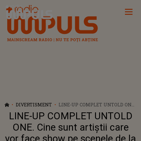
Radio Impuls
DIVERTISMENT
LINE-UP COMPLET UNTOLD ONE.
CINE SUNT ARTIȘTII CARE VOR
LINE-UP COMPLET UNTOLD
FACE SHOW PE SCENELE DE LA
CLUJ ÎN 2026? MEDUZA 3LIVE ŞI
ONE. Cine sunt artiștii care
BBNO$ VIN PENTRU PRIMA
vor face show pe scenele de la
DATĂ ÎN ROMÂNIA