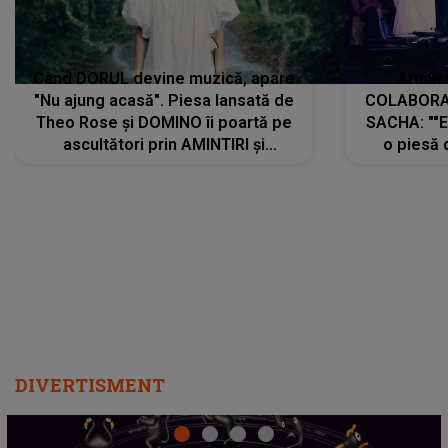
Când DORUL devine muzică, apare
Armin 
"Nu ajung acasă". Piesa lansată de
COLABORAR
Theo Rose și DOMINO îi poartă pe
SACHA: ""E
ascultători prin AMINTIRI și
o piesă 
REGĂSIRI, iar drumul emoțiilor
imediat pre
trece prin sufletul publicului:
cu mine șt
"Pentru toți cei care au plecat
păstrăm do
departe ca să le fie mai bine"
DIVERTISMENT