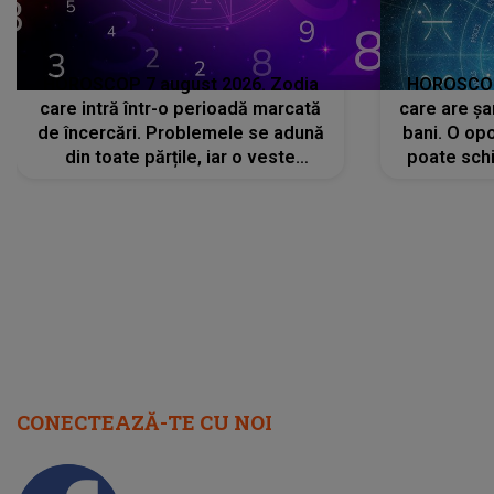
HOROSCOP 7 august 2026. Zodia
HOROSCOP 
care intră într-o perioadă marcată
care are șa
de încercări. Problemele se adună
bani. O opo
din toate părțile, iar o veste
poate schi
neașteptată îi dă planurile peste
la
cap
CONECTEAZĂ-TE CU NOI