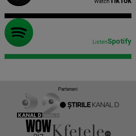
TikTok
Watch
Spotify
Listen
Parteneri: