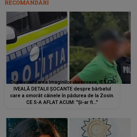
RECOMANDĂRI
După viralizarea imaginilor dureroase, IES LA
IVEALĂ DETALII ȘOCANTE despre bărbatul
care a omorât câinele în pădurea de la Zosin.
CE S-A AFLAT ACUM: "Și-ar fi..."