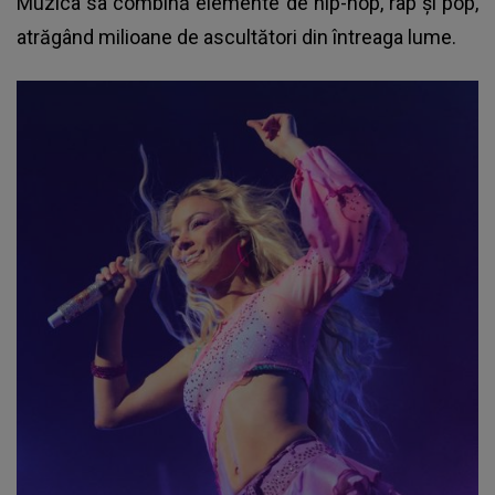
Muzica sa combină elemente de hip-hop, rap şi pop,
atrăgând milioane de ascultători din întreaga lume.