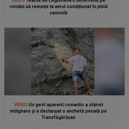
VIDEO
Teama de Legionella îi determină pe
români să renunțe la aerul condiționat în plină
caniculă
kanald2.ro
VIDEO
Un gest aparent romantic a stârnit
indignare și a declanșat o anchetă penală pe
Transfăgărășan