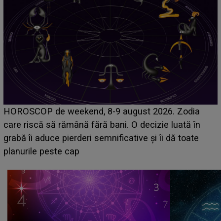
Emanuel a ținut ACEST DETALIU ASCUNS până
acum! În fața Alexandrei, concurentul din Casa Iubirii
face o MĂRTURISIRE NEAȘTEPTATĂ despre mama
sa: "I-am spus și ei în față, eu nu te iubesc pentru
că..."