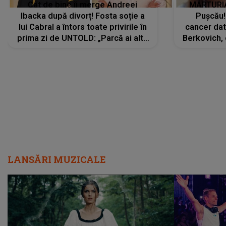
Cât de bine îi merge Andreei
MĂRTURIA
Ibacka după divorț! Fosta soție a
Pușcău!
lui Cabral a întors toate privirile în
cancer dato
prima zi de UNTOLD: „Parcă ai altă
Berkovich, 
strălucire, emani putere,
accident ru
încredere, siguranță...”
Dacă nu 
LANSĂRI MUZICALE