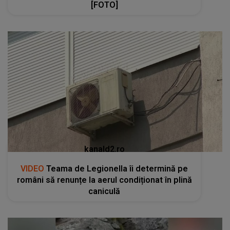
[FOTO]
kanald2.ro
VIDEO
Teama de Legionella îi determină pe
români să renunțe la aerul condiționat în plină
caniculă