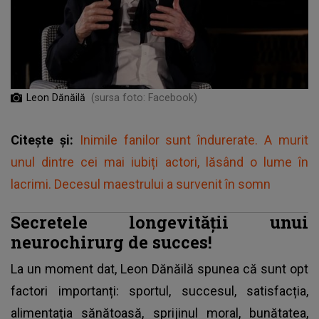
Leon Dănăilă
(sursa foto: Facebook)
Citește și:
Inimile fanilor sunt îndurerate. A murit
unul dintre cei mai iubiți actori, lăsând o lume în
lacrimi. Decesul maestrului a survenit în somn
Secretele longevității unui
neurochirurg de succes!
La un moment dat,
Leon Dănăilă
spunea că sunt opt
factori importanți: sportul, succesul, satisfacția,
alimentația sănătoasă, sprijinul moral, bunătatea,