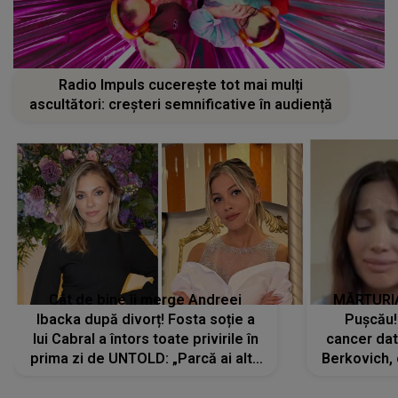
Radio Impuls cucerește tot mai mulți
ascultători: creșteri semnificative în audiență
Cât de bine îi merge Andreei
MĂRTURIA
Ibacka după divorț! Fosta soție a
Pușcău!
lui Cabral a întors toate privirile în
cancer dato
prima zi de UNTOLD: „Parcă ai altă
Berkovich, 
strălucire, emani putere,
accident ru
încredere, siguranță...”
Dacă nu 