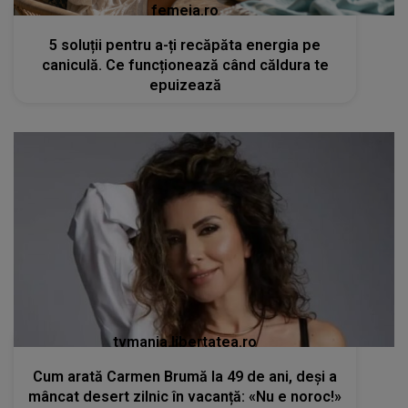
femeia.ro
5 soluții pentru a-ți recăpăta energia pe
caniculă. Ce funcționează când căldura te
epuizează
tvmania.libertatea.ro
Cum arată Carmen Brumă la 49 de ani, deși a
mâncat desert zilnic în vacanță: «Nu e noroc!»