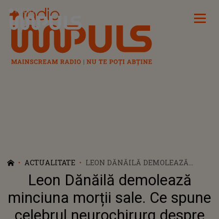
Radio Impuls
ACTUALITATE
LEON DĂNĂILĂ DEMOLEAZĂ
MINCIUNA MORȚII SALE. CE
Leon Dănăilă demolează
SPUNE CELEBRUL
NEUROCHIRURG DESPRE ZVONUL
minciuna morții sale. Ce spune
CARE A ÎNFLĂCĂRAT
celebrul neurochirurg despre
INTERNETUL: "AM AFLAT CU