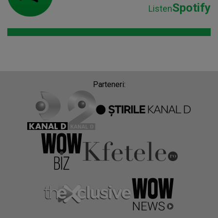
Spotify
Listen
Parteneri: