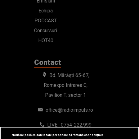
Emisiuni
Echipa
PODCAST
Concursuri
HOT40
Contact
Bd. Mărăști 65-67,
Romexpo Intrarea C,
Pavilion T, sector 1
office@radioimpuls.ro
LIVE : 0754-222.999
WhatsApp: 0754-222.999
Nouă ne pasă ca datele tale personale să rămână confidențiale