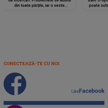
de încercări. Problemele se adună
bani. O opo
din toate părțile, iar o veste
poate schi
neașteptată îi dă planurile peste
la
cap
CONECTEAZĂ-TE CU NOI
Facebook
Like