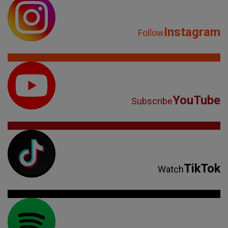
Instagram
Follow
YouTube
Subscribe
TikTok
Watch