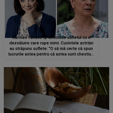
Carmen Tănase își deschide sufletul cu o
dezvăluire care rupe inimi. Cuvintele actriței
au străpuns suflete: "O să mă certe că spun
lucrurile astea pentru că astea sunt chestiuni
intime care chiar nu trebuie spuse.