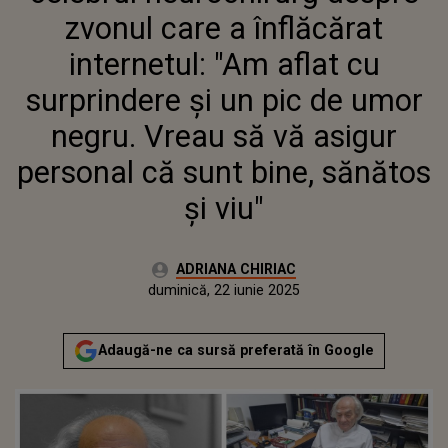
SURPRINDERE ȘI UN PIC DE UMOR
zvonul care a înflăcărat
NEGRU. VREAU SĂ VĂ ASIGUR
PERSONAL CĂ SUNT BINE,
internetul: "Am aflat cu
SĂNĂTOS ȘI VIU"
surprindere și un pic de umor
negru. Vreau să vă asigur
personal că sunt bine, sănătos
și viu"
Autor:
ADRIANA CHIRIAC
Publicat:
duminică, 22 iunie 2025
Actualizat:
duminică, 22 iunie 2025
Adaugă-ne ca sursă preferată în Google