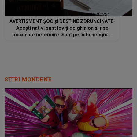
Horoscop săptămânal 23 - 29 iunie 2025:
AVERTISMENT ȘOC și DESTINE ZDRUNCINATE!
Acești nativi sunt loviți de ghinion și risc
maxim de nefericire. Sunt pe lista neagră a
stelelor. Ce trebuie să faci ca să eviți
dezastrul ce se apropie
STIRI MONDENE