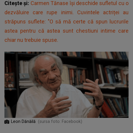
Citește și:
Carmen Tănase își deschide sufletul cu o
dezvăluire care rupe inimi. Cuvintele actriței au
străpuns suflete: "O să mă certe că spun lucrurile
astea pentru că astea sunt chestiuni intime care
chiar nu trebuie spuse.
Leon Dănăilă
(sursa foto: Facebook)