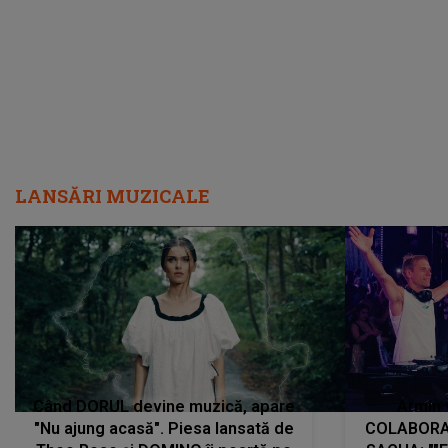
LANSĂRI MUZICALE
Când DORUL devine muzică, apare
Armin 
"Nu ajung acasă". Piesa lansată de
COLABORAR