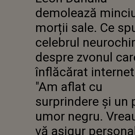
CELEBRUL
demolează minci
NEUROCHI
ZVONUL C
ÎNFLĂCĂR
morții sale. Ce sp
INTERNETU
CU SURPRI
celebrul neurochi
PIC DE UM
VREAU SĂ 
PERSONAL 
despre zvonul car
SĂNĂTOS Ș
înflăcărat internet
"Am aflat cu
surprindere și un 
umor negru. Vrea
vă asigur persona