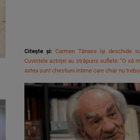
Citește și:
Carmen Tănase își deschide suf
Cuvintele actriței au străpuns suflete: "O să 
astea sunt chestiuni intime care chiar nu trebu