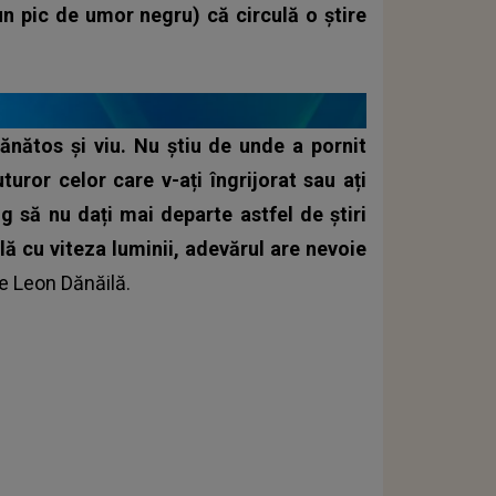
un pic de umor negru) că circulă o știre
sănătos și viu.
Nu știu de unde a pornit
ror celor care v-ați îngrijorat sau ați
g să nu dați mai departe astfel de știri
ulă cu viteza luminii, adevărul are nevoie
e Leon Dănăilă.