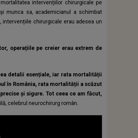
ortalitatea intervențiilor chirurgicale pe
a și munca sa, academicianul a schimbat
, intervențiile chirurgicale erau adesea un
or, operațiile pe creier erau extrem de
detalii esențiale, iar rata mortalității
l în România, rata mortalității a scăzut
i precise și sigure. Tot ceea ce am făcut,
ilă, celebrul neurochirurg român.