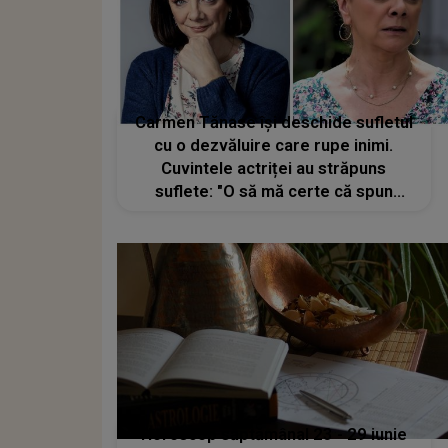
Carmen Tănase își deschide sufletul
cu o dezvăluire care rupe inimi.
Cuvintele actriței au străpuns
suflete: "O să mă certe că spun
lucrurile astea pentru că astea sunt
chestiuni intime care chiar nu
trebuie spuse.
Horoscop săptămânal 23 - 29 iunie