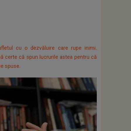
letul cu o dezvăluire care rupe inimi.
mă certe că spun lucrurile astea pentru că
ie spuse.