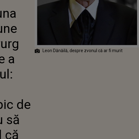
una
RURG DESPRE
ARE A
AT
une
L: "AM AFLAT
NDERE ȘI UN
rurg
OR NEGRU.
VĂ ASIGUR
Leon Dănăilă, despre zvonul că ar fi murit
CĂ SUNT BINE,
e a
I VIU"
ul:
pic de
u să
l că