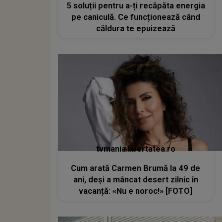
5 soluții pentru a-ți recăpăta energia
pe caniculă. Ce funcționează când
căldura te epuizează
tvmania.libertatea.ro
Cum arată Carmen Brumă la 49 de
ani, deși a mâncat desert zilnic în
vacanță: «Nu e noroc!» [FOTO]