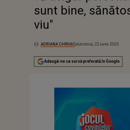
sunt bine, sănătos
viu"
Publicat:
Autor:
duminică, 22 iunie 2025
Actualizat:
ADRIANA CHIRIAC
duminică, 22 iunie 2025
Adaugă-ne ca sursă preferată în Google