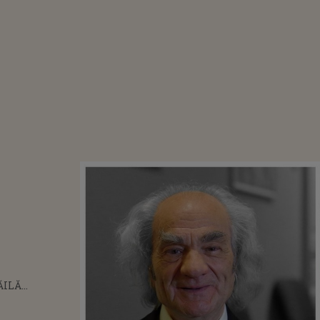
ĂILĂ
Ă MINCIUNA
LE. CE SPUNE