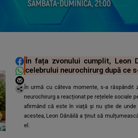
DISTRIBUIE ARTICOLUL
În fața zvonului cumplit, Leon 
celebrului neurochirurg după ce s
În urmă cu câteva momente, s-a răspândit z
neurochirurg a reacționat pe rețelele sociale pen
afirmând că este în viață și nu știe de unde
acestea, Leon Dănăilă a ținut să mulțumească 
el.