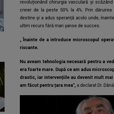
revoluționând chirurgia vasculară și scăzând m
creier de la peste 50% la 4%. Prin dăruire
destine și a adus speranță acolo unde, înainte
ultim recurs fără mari șanse de succes.
„
Înainte de a introduce microscopul operat
riscante.
Nu aveam tehnologia necesară pentru a vedea 
era foarte mare. După ce am adus microscopu
drastic, iar intervențiile au devenit mult ma
am făcut pentru țara mea",
a declarat Dr. Dănă