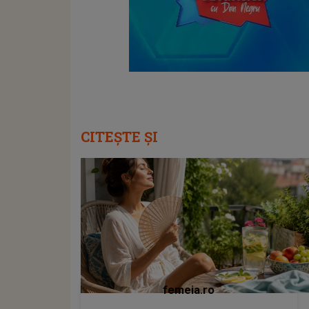
CITEȘTE ȘI
femeia.ro