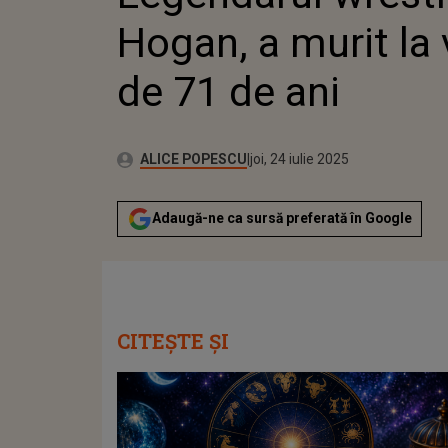
Hogan, a murit la 
de 71 de ani
Publicat:
Autor:
joi, 24 iulie 2025
Actualizat:
ALICE POPESCU
joi, 24 iulie 2025
Adaugă-ne ca sursă preferată în Google
CITEȘTE ȘI