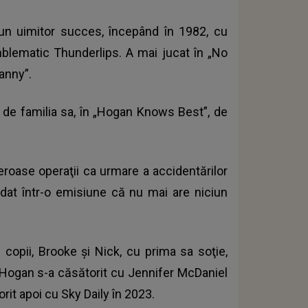
 un uimitor succes, începând în 1982, cu
emblematic Thunderlips. A mai jucat în „No
anny”.
i de familia sa, în „Hogan Knows Best”, de
eroase operaţii ca urmare a accidentărilor
 dat într-o emisiune că nu mai are niciun
copii, Brooke şi Nick, cu prima sa soţie,
7, Hogan s-a căsătorit cu Jennifer McDaniel
rit apoi cu Sky Daily în 2023.