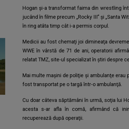
Hogan şi-a transformat faima din wrestling înt
jucând în filme precum „Rocky III” şi „Santa Wi
în ring atâta timp cât i-a permis corpul.
Medicii au fost chemaţi joi dimineaţa devreme 
WWE în vârstă de 71 de ani, operatorii afirm
relatat TMZ, site-ul specializat în ştiri despre ce
Mai multe maşini de poliţie şi ambulanţe erau p
fost transportat pe o targă într-o ambulanţă.
Cu doar câteva săptămâni în urmă, soţia lui Ho
acesta s-ar afla în comă, afirmând că ini
recuperează după operaţii.