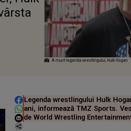
vârsta
A murit legenda wrestlingului, Hulk Hogan
DISTRIBUIE ARTICOLUL
Legenda wrestlingului Hulk Hogan 
ani, informează TMZ Sports. Vest
de World Wrestling Entertainmen