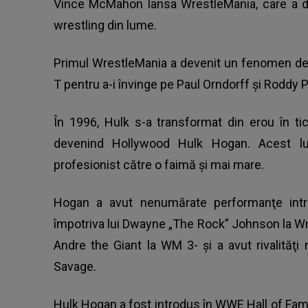
Vince McMahon lansa WrestleMania, care a d
wrestling din lume.
Primul WrestleMania a devenit un fenomen de
T pentru a-i învinge pe Paul Orndorff şi Roddy P
În 1996, Hulk s-a transformat din erou în 
devenind Hollywood Hulk Hogan. Acest luc
profesionist către o faimă şi mai mare.
Hogan a avut nenumărate performanţe intrat
împotriva lui Dwayne „The Rock” Johnson la Wr
Andre the Giant la WM 3- şi a avut rivalităţ
Savage.
Hulk Hogan a fost introdus în WWE Hall of Fame