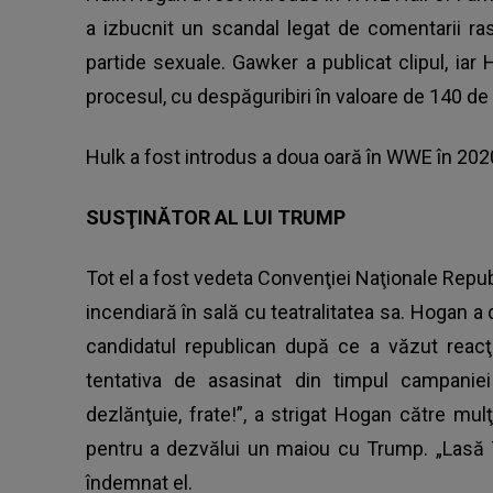
a izbucnit un scandal legat de comentarii ras
partide sexuale. Gawker a publicat clipul, iar H
procesul, cu despăguribiri în valoare de 140 de 
Hulk a fost introdus a doua oară în WWE în 20
SUSŢINĂTOR AL LUI TRUMP
Tot el a fost vedeta Convenţiei Naţionale Repu
incendiară în sală cu teatralitatea sa. Hogan a 
candidatul republican după ce a văzut reacţ
tentativa de asasinat din timpul campanie
dezlănţuie, frate!”, a strigat Hogan către mu
pentru a dezvălui un maiou cu Trump. „Lasă
îndemnat el.