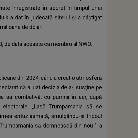
iste înregistrate în secret în timpul unei
ulk a dat în judecată site-ul şi a câştigat
milioane de dolari.
20, de data aceasta ca membru al NWO.
blicane din 2024, când a creat o atmosferă
declarat că a luat decizia de a-l susţine pe
ia sa combativă, cu pumnii în aer, după
i electorale. „Lasă Trumpamania să se
lţimea entuziasmată, smulgându-şi tricoul
 Trumpamania să domnească din nou!”, a