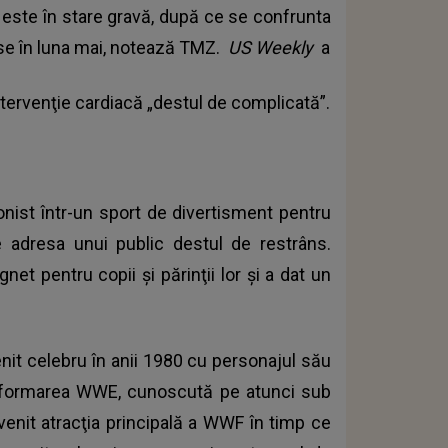
 este în stare gravă, după ce se confrunta
ise în luna mai, notează TMZ.
US Weekly
a
intervenţie cardiacă „destul de complicată”.
nist într-un sport de divertisment pentru
se adresa unui public destul de restrâns.
net pentru copii şi părinţii lor şi a dat un
nit celebru în anii 1980 cu personajul său
ansformarea WWE, cunoscută pe atunci sub
venit atracţia principală a WWF în timp ce