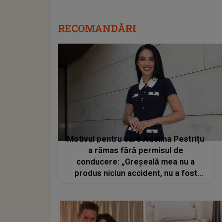
RECOMANDĂRI
Motivul pentru care Adelina Pestrițu
a rămas fără permisul de
conducere: „Greșeală mea nu a
produs niciun accident, nu a fost
nimeni rănit”