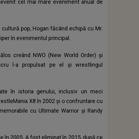
evenit cel mai mare eveniment anual de
 cultură pop, Hogan făcând echipă cu Mr.
iper în evenimentul principal.
ticălos creând NWO (New World Order) şi
ru l-a propulsat pe el şi wrestlingul
e în istoria genului, inclusiv un meci
estleMania X8 în 2002 şi o confruntare cu
i memorabile cu Ultimate Warrior şi Randy
 în 2005. A fost eliminat în 2015, după ce