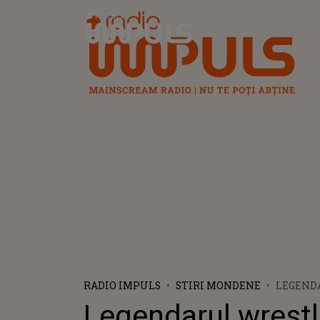
Radio Impuls
RADIO IMPULS
STIRI MONDENE
LEGEND
HULK HO
Legendarul wrestl
VÂRSTA D