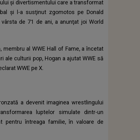
lui şi divertismentului care a transformat
obal şi l-a susţinut zgomotos pe Donald
 vârsta de 71 de ani, a anunţat joi World
, membru al WWE Hall of Fame, a încetat
uri ale culturii pop, Hogan a ajutat WWE să
declarat WWE pe X.
bronzată a devenit imaginea wrestlingului
ransformarea luptelor simulate dintr-un
t pentru întreaga familie, în valoare de