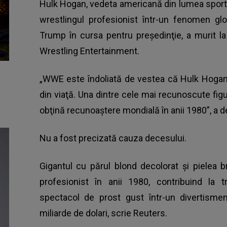
Hulk Hogan, vedeta americană din lumea sportu
wrestlingul profesionist într-un fenomen gl
Trump în cursa pentru preşedinţie, a murit la
Wrestling Entertainment.
„WWE este îndoliată de vestea că Hulk Hogan
din viaţă. Una dintre cele mai recunoscute fig
obţină recunoaştere mondială în anii 1980”, a 
Nu a fost precizată cauza decesului.
Gigantul cu părul blond decolorat şi pielea 
profesionist în anii 1980, contribuind la t
spectacol de prost gust într-un divertismen
miliarde de dolari, scrie Reuters.