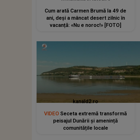
Cum arată Carmen Brumă la 49 de
ani, deși a mâncat desert zilnic în
vacanță: «Nu e noroc!» [FOTO]
kanald2.ro
VIDEO
Seceta extremă transformă
peisajul Dunării și amenință
comunitățile locale