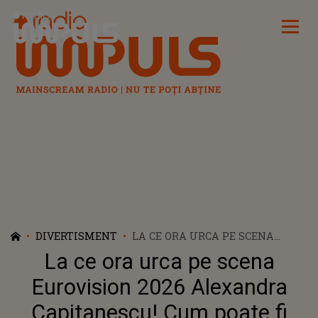
Radio Impuls
DIVERTISMENT
LA CE ORA URCA PE SCENA
EUROVISION 2026 ALEXANDRA
La ce ora urca pe scena
CAPITANESCU! CUM POATE FI
VOTATA REPREZENTANTA
Eurovision 2026 Alexandra
ROMANIEI
Capitanescu! Cum poate fi