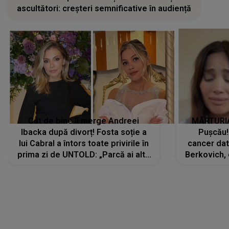
ascultători: creșteri semnificative în audiență
Cât de bine îi merge Andreei
MĂRTURIA
Ibacka după divorț! Fosta soție a
Pușcău!
lui Cabral a întors toate privirile în
cancer dato
prima zi de UNTOLD: „Parcă ai altă
Berkovich, 
strălucire, emani putere,
accident ru
încredere, siguranță...”
Dacă nu 