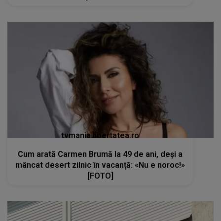
tvmania.libertatea.ro
Cum arată Carmen Brumă la 49 de ani, deși a
mâncat desert zilnic în vacanță: «Nu e noroc!»
[FOTO]