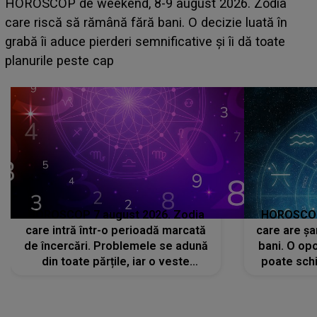
Emanuel a ținut ACEST DETALIU ASCUNS până
acum! În fața Alexandrei, concurentul din Casa Iubirii
face o MĂRTURISIRE NEAȘTEPTATĂ despre mama
sa: "I-am spus și ei în față, eu nu te iubesc pentru
că..."
HOROSCOP 7 august 2026. Zodia
HOROSCOP 
care intră într-o perioadă marcată
care are șa
de încercări. Problemele se adună
bani. O opo
din toate părțile, iar o veste
poate schi
neașteptată îi dă planurile peste
la
cap