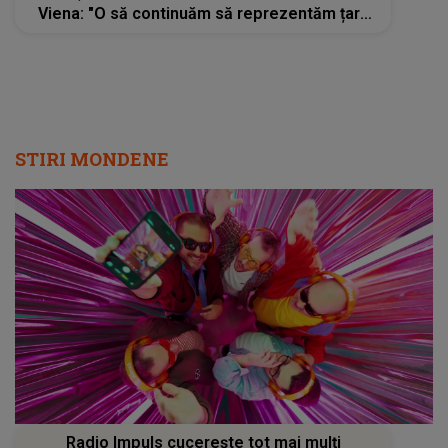
Viena: "O să continuăm să reprezentăm țara
demn și în finală, nu o să ne dăm bătuți, o
să..."
STIRI MONDENE
Radio Impuls cucerește tot mai mulți