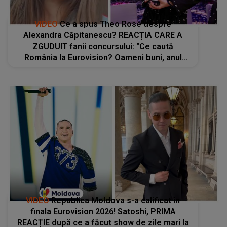
VIDEO
Ce a spus Theo Rose despre
Alexandra Căpitanescu? REACȚIA CARE A
ZGUDUIT fanii concursului: "Ce caută
România la Eurovision? Oameni buni, anul
ăsta..."
VIDEO
Republica Moldova s-a calificat în
finala Eurovision 2026! Satoshi, PRIMA
REACȚIE după ce a făcut show de zile mari la