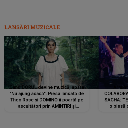
LANSĂRI MUZICALE
Când DORUL devine muzică, apare
Armin 
"Nu ajung acasă". Piesa lansată de
COLABORAR
Theo Rose și DOMINO îi poartă pe
SACHA: ""E
ascultători prin AMINTIRI și
o piesă 
REGĂSIRI, iar drumul emoțiilor
imediat pre
trece prin sufletul publicului:
cu mine șt
"Pentru toți cei care au plecat
păstrăm do