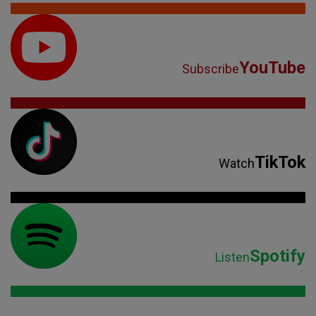
YouTube
Subscribe
TikTok
Watch
Spotify
Listen