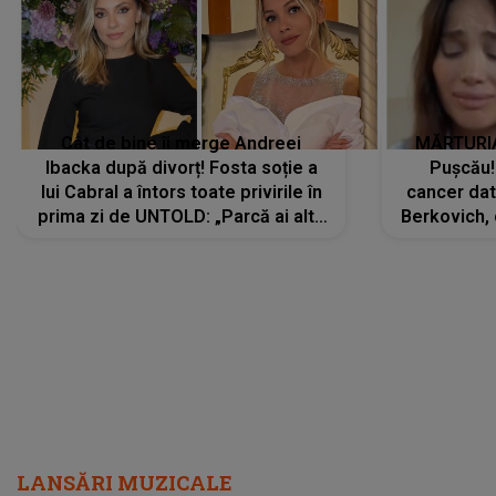
Cât de bine îi merge Andreei
MĂRTURIA
Ibacka după divorț! Fosta soție a
Pușcău!
lui Cabral a întors toate privirile în
cancer dato
prima zi de UNTOLD: „Parcă ai altă
Berkovich, 
strălucire, emani putere,
accident ru
încredere, siguranță...”
Dacă nu 
LANSĂRI MUZICALE