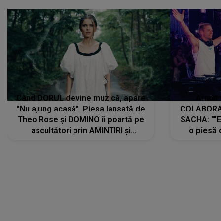
Când DORUL devine muzică, apare
Armin 
"Nu ajung acasă". Piesa lansată de
COLABORAR
Theo Rose și DOMINO îi poartă pe
SACHA: ""E
ascultători prin AMINTIRI și
o piesă 
REGĂSIRI, iar drumul emoțiilor
imediat pre
trece prin sufletul publicului:
cu mine șt
"Pentru toți cei care au plecat
păstrăm do
departe ca să le fie mai bine"