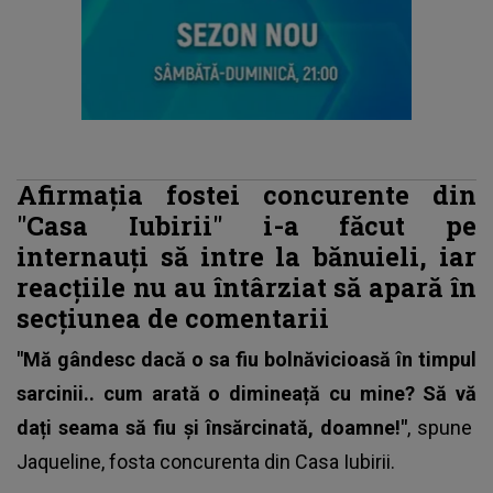
Afirmația fostei concurente din
"Casa Iubirii" i-a făcut pe
internauți să intre la bănuieli, iar
reacțiile nu au întârziat să apară în
secțiunea de comentarii
"Mă gândesc dacă o sa fiu bolnăvicioasă în timpul
sarcinii.. cum arată o dimineață cu mine? Să vă
dați seama să fiu și însărcinată, doamne!"
, spune
Jaqueline,
fosta concurenta din Casa Iubirii
.