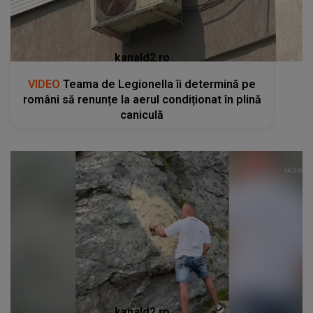
kanald2.ro
VIDEO
Teama de Legionella îi determină pe
români să renunțe la aerul condiționat în plină
caniculă
kanald2.ro