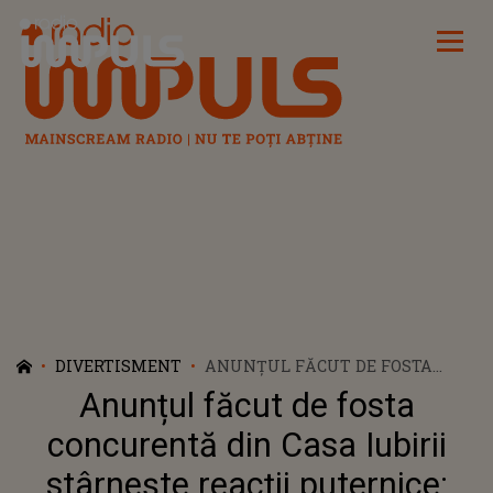
Radio Impuls
DIVERTISMENT
ANUNȚUL FĂCUT DE FOSTA
CONCURENTĂ DIN CASA IUBIRII
Anunțul făcut de fosta
STÂRNEȘTE REACȚII PUTERNICE:
"DOAMNE AJUTĂ! CRED CĂ ĂSTA
concurentă din Casa Iubirii
E MOTIVUL PENTRU CARE AI
stârnește reacții puternice:
PLECAT. EȘTI..."