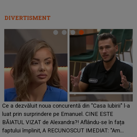
DIVERTISMENT
HOROSCOP de weekend, 8-9 august 2026. Zodia
a
care riscă să rămână fără bani. O decizie luată în
grabă îi aduce pierderi semnificative și îi dă toate
planurile peste cap