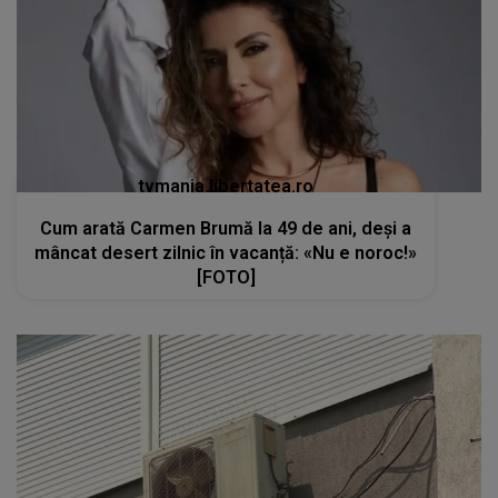
tvmania.libertatea.ro
Cum arată Carmen Brumă la 49 de ani, deși a
mâncat desert zilnic în vacanță: «Nu e noroc!»
[FOTO]