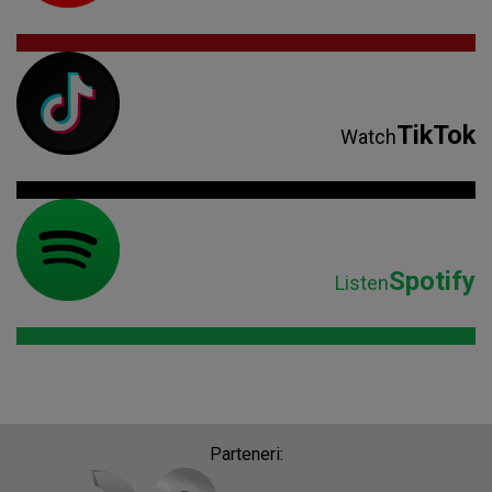
TikTok
Watch
Spotify
Listen
Parteneri: