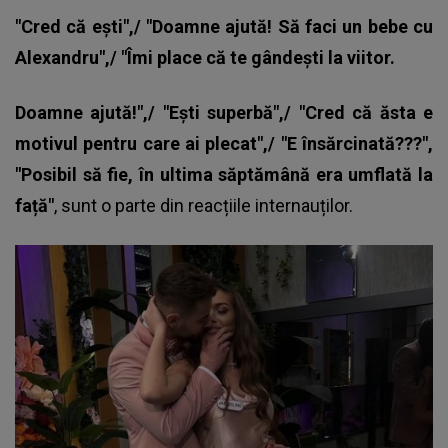
"Cred că ești",/ "Doamne ajută! Să faci un bebe cu
Alexandru",/ "Îmi place că te gândești la viitor.
Doamne ajută!",/ "Ești superbă",/ "Cred că ăsta e
motivul pentru care ai plecat",/ "E însărcinată???",
"Posibil să fie, în ultima săptămână era umflată la
față"
, sunt o parte din reacțiile internauților.