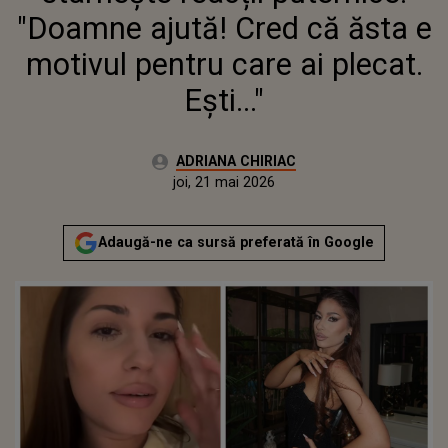
"Doamne ajută! Cred că ăsta e
motivul pentru care ai plecat.
Ești..."
Autor:
ADRIANA CHIRIAC
Publicat:
joi, 21 mai 2026
Actualizat:
joi, 21 mai 2026
Adaugă-ne ca sursă preferată în Google