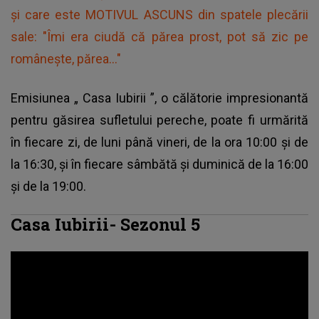
și care este MOTIVUL ASCUNS din spatele plecării
sale: "Îmi era ciudă că părea prost, pot să zic pe
românește, părea..."
Emisiunea „
Casa Iubirii
”, o călătorie impresionantă
pentru găsirea sufletului pereche, poate fi urmărită
în fiecare zi, de luni până vineri, de la ora 10:00 și de
la 16:30, și în fiecare sâmbătă și duminică de la 16:00
și de la 19:00.
Casa Iubirii- Sezonul 5