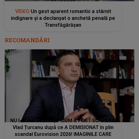
VIDEO
Un gest aparent romantic a stârnit
indignare și a declanșat o anchetă penală pe
Transfăgărășan
RECOMANDĂRI
NU l-ai mai văzut așa! CUM A FOST SURPRINS
Vlad Țurcanu după ce A DEMISIONAT în plin
scandal Eurovision 2026! IMAGINILE CARE