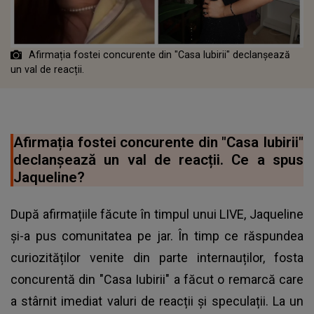
Afirmația fostei concurente din "Casa Iubirii" declanșează
un val de reacții.
Afirmația fostei concurente din "Casa Iubirii"
declanșează un val de reacții. Ce a spus
Jaqueline?
După afirmațiile făcute în timpul unui LIVE, Jaqueline
și-a pus comunitatea pe jar. În timp ce răspundea
curiozităților venite din parte internauților, fosta
concurentă din "Casa Iubirii" a făcut o remarcă care
a stârnit imediat valuri de reacții și speculații. La un