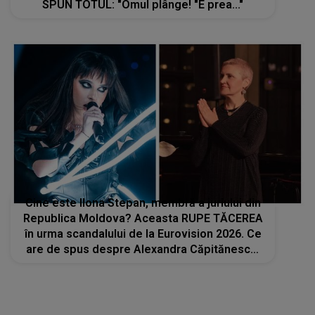
SPUN TOTUL: "Omul plânge! "E prea..."
Cine este Ilona Stepan, membră a juriului din
Republica Moldova? Aceasta RUPE TĂCEREA
în urma scandalului de la Eurovision 2026. Ce
are de spus despre Alexandra Căpitănescu:
„Ceva s-a întâmplat cu ea la repetiția
generală...”