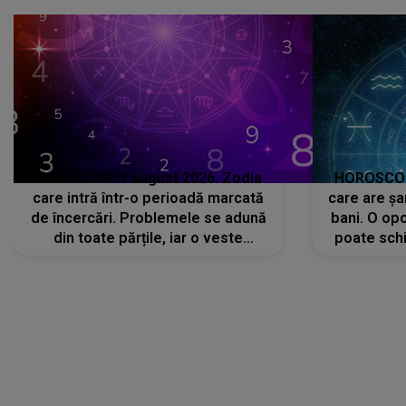
HOROSCOP 7 august 2026. Zodia
HOROSCOP 
care intră într-o perioadă marcată
care are șa
de încercări. Problemele se adună
bani. O opo
din toate părțile, iar o veste
poate schi
neașteptată îi dă planurile peste
la
cap