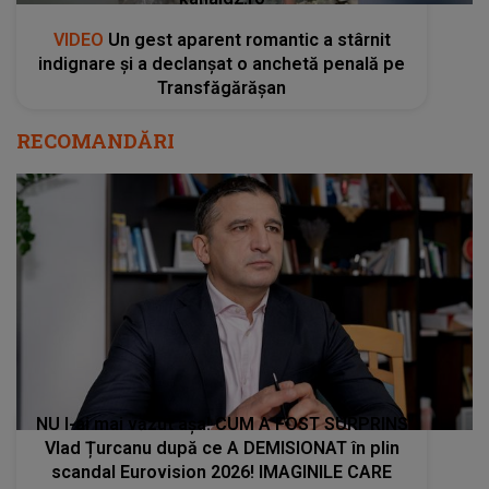
VIDEO
Un gest aparent romantic a stârnit
indignare și a declanșat o anchetă penală pe
Transfăgărășan
RECOMANDĂRI
NU l-ai mai văzut așa! CUM A FOST SURPRINS
Vlad Țurcanu după ce A DEMISIONAT în plin
scandal Eurovision 2026! IMAGINILE CARE