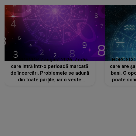
HOROSCOP 7 august 2026. Zodia
HOROSCOP 
care intră într-o perioadă marcată
care are șa
de încercări. Problemele se adună
bani. O opo
din toate părțile, iar o veste
poate schi
neașteptată îi dă planurile peste
la
cap