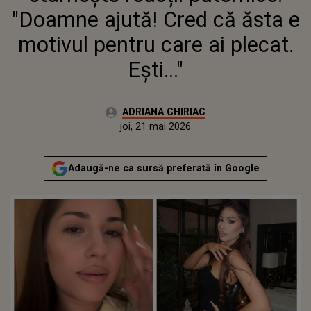
"Doamne ajută! Cred că ăsta e
motivul pentru care ai plecat.
Ești..."
Autor:
ADRIANA CHIRIAC
Publicat:
joi, 21 mai 2026
Actualizat:
joi, 21 mai 2026
Adaugă-ne ca sursă preferată în Google