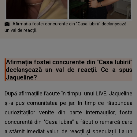
Afirmația fostei concurente din "Casa Iubirii" declanșează
un val de reacții.
Afirmația fostei concurente din "Casa Iubirii"
declanșează un val de reacții. Ce a spus
Jaqueline?
După afirmațiile făcute în timpul unui LIVE, Jaqueline
și-a pus comunitatea pe jar. În timp ce răspundea
curiozităților venite din parte internauților, fosta
concurentă din "Casa Iubirii" a făcut o remarcă care
a stârnit imediat valuri de reacții și speculații. La un