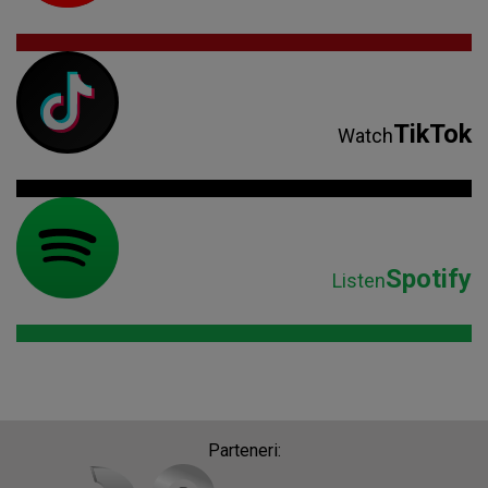
TikTok
Watch
Spotify
Listen
Parteneri: