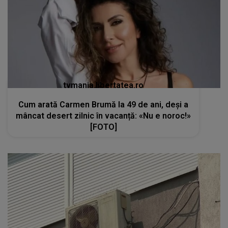
tvmania.libertatea.ro
Cum arată Carmen Brumă la 49 de ani, deși a
mâncat desert zilnic în vacanță: «Nu e noroc!»
[FOTO]