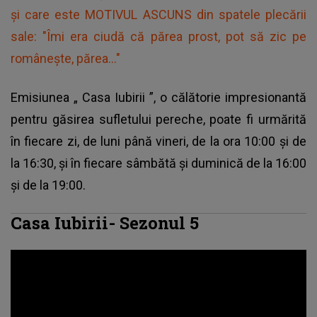
și care este MOTIVUL ASCUNS din spatele plecării
sale: "Îmi era ciudă că părea prost, pot să zic pe
românește, părea..."
Emisiunea „
Casa Iubirii
”, o călătorie impresionantă
pentru găsirea sufletului pereche, poate fi urmărită
în fiecare zi, de luni până vineri, de la ora 10:00 și de
la 16:30, și în fiecare sâmbătă și duminică de la 16:00
și de la 19:00.
Casa Iubirii- Sezonul 5