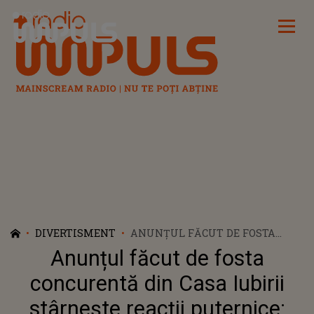
Radio Impuls
DIVERTISMENT
ANUNȚUL FĂCUT DE FOSTA
CONCURENTĂ DIN CASA IUBIRII
Anunțul făcut de fosta
STÂRNEȘTE REACȚII PUTERNICE:
"DOAMNE AJUTĂ! CRED CĂ ĂSTA
concurentă din Casa Iubirii
E MOTIVUL PENTRU CARE AI
stârnește reacții puternice:
PLECAT. EȘTI..."