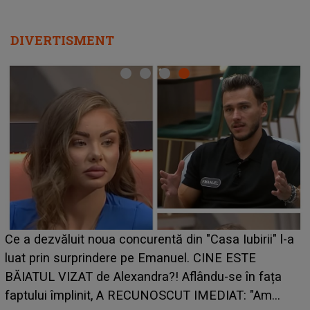
DIVERTISMENT
HOROSCOP de weekend, 8-9 august 2026. Zodia
care riscă să rămână fără bani. O decizie luată în
grabă îi aduce pierderi semnificative și îi dă toate
planurile peste cap