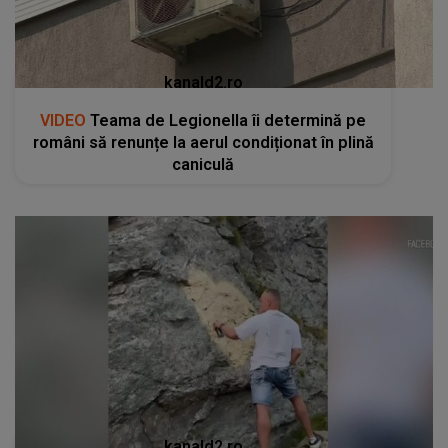
kanald2.ro
VIDEO
Teama de Legionella îi determină pe
români să renunțe la aerul condiționat în plină
caniculă
kanald2.ro