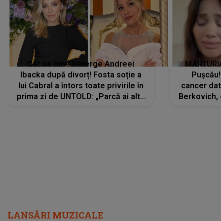
Cât de bine îi merge Andreei
MĂRTURIA
Ibacka după divorț! Fosta soție a
Pușcău!
lui Cabral a întors toate privirile în
cancer dato
prima zi de UNTOLD: „Parcă ai altă
Berkovich, 
strălucire, emani putere,
accident ru
încredere, siguranță...”
Dacă nu 
LANSĂRI MUZICALE