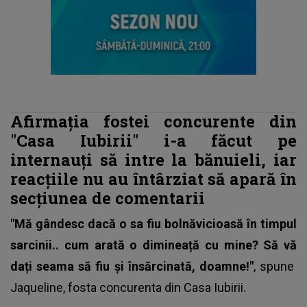
Afirmația fostei concurente din
"Casa Iubirii" i-a făcut pe
internauți să intre la bănuieli, iar
reacțiile nu au întârziat să apară în
secțiunea de comentarii
"Mă gândesc dacă o sa fiu bolnăvicioasă în timpul
sarcinii.. cum arată o dimineață cu mine? Să vă
dați seama să fiu și însărcinată, doamne!"
, spune
Jaqueline,
fosta concurenta din Casa Iubirii
.