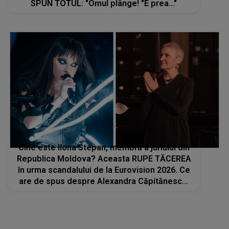
SPUN TOTUL: "Omul plânge! "E prea..."
Cine este Ilona Stepan, membră a juriului din
Republica Moldova? Aceasta RUPE TĂCEREA
în urma scandalului de la Eurovision 2026. Ce
are de spus despre Alexandra Căpitănescu:
„Ceva s-a întâmplat cu ea la repetiția
generală...”