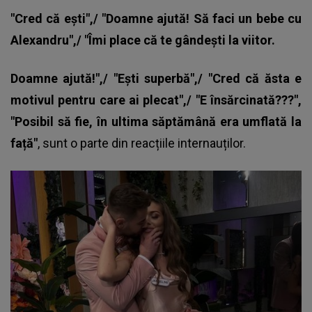
"Cred că ești",/ "Doamne ajută! Să faci un bebe cu
Alexandru",/ "Îmi place că te gândești la viitor.
Doamne ajută!",/ "Ești superbă",/ "Cred că ăsta e
motivul pentru care ai plecat",/ "E însărcinată???",
"Posibil să fie, în ultima săptămână era umflată la
față"
, sunt o parte din reacțiile internauților.