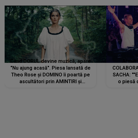
Când DORUL devine muzică, apare
Armin 
"Nu ajung acasă". Piesa lansată de
COLABORAR
Theo Rose și DOMINO îi poartă pe
SACHA: ""E
ascultători prin AMINTIRI și
o piesă 
REGĂSIRI, iar drumul emoțiilor
imediat pre
trece prin sufletul publicului:
cu mine șt
"Pentru toți cei care au plecat
păstrăm do
departe ca să le fie mai bine"