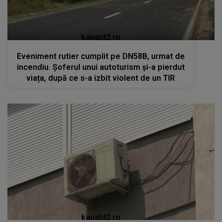
kanald2.ro
Eveniment rutier cumplit pe DN58B, urmat de
incendiu. Șoferul unui autoturism și-a pierdut
viața, după ce s-a izbit violent de un TIR
kanald2.ro