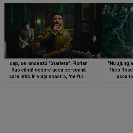
Când IUBIREA îți dă lumea peste
Când DORUL
cap, se lansează "Starleta". Florian
"Nu ajung 
Rus cântă despre acea persoană
Theo Rose 
care intră în viața noastră, "ne fură"
ascultă
toate PRIVIRILE, toate GÂNDURILE,
REGĂSIRI
tot UNIVERSUL și fără să ne dăm
trece pr
seama, ajunge să fie motivul
"Pentru t
pentru care zâmbim
departe 