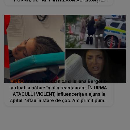
"Cum poți fi un monstru în halul ăsta? Ai
ridicat..."
VIDEO
Andreea Bostănică și Iuliana Bergoi s-
au luat la bătaie în plin reastaurant. ÎN URMA
ATACULUI VIOLENT, influencerița a ajuns la
spital: "Stau în stare de șoc. Am primit pumni
în cap, am fost trasă de păr. Mi s-au..."