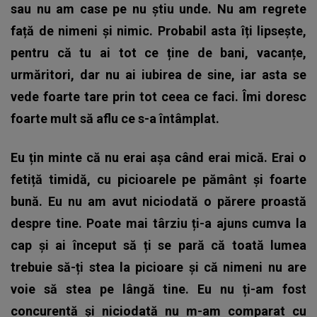
sau nu am case pe nu știu unde. Nu am regrete
față de nimeni și nimic. Probabil asta îți lipsește,
pentru că tu ai tot ce ține de bani, vacanțe,
urmăritori, dar nu ai iubirea de sine, iar asta se
vede foarte tare prin tot ceea ce faci. Îmi doresc
foarte mult să aflu ce s-a întâmplat.
Eu țin minte că nu erai așa când erai mică. Erai o
fetiță timidă, cu picioarele pe pământ și foarte
bună. Eu nu am avut niciodată o părere proastă
despre tine. Poate mai târziu ți-a ajuns cumva la
cap și ai început să ți se pară că toată lumea
trebuie să-ți stea la picioare și că nimeni nu are
voie să stea pe lângă tine. Eu nu ți-am fost
concurentă și niciodată nu m-am comparat cu