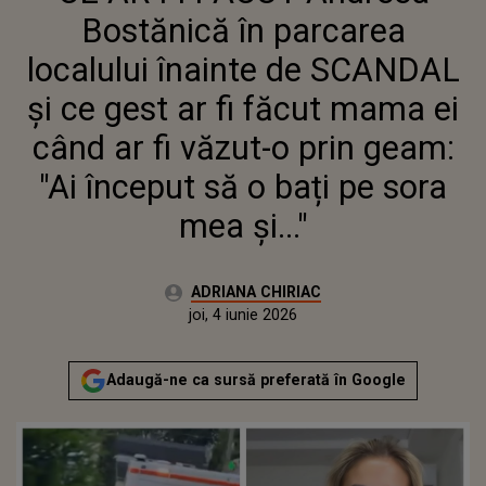
FĂCUT MAMA EI CÂND AR FI
Bostănică în parcarea
VĂZUT-O PRIN GEAM: "AI
ÎNCEPUT SĂ O BAȚI PE SORA
localului înainte de SCANDAL
MEA ȘI..."
și ce gest ar fi făcut mama ei
când ar fi văzut-o prin geam:
"Ai început să o bați pe sora
mea și..."
Autor:
ADRIANA CHIRIAC
Publicat:
joi, 4 iunie 2026
Adaugă-ne ca sursă preferată în Google