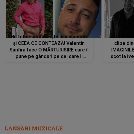
Nu tot ce strălucește în viață este
CE S-A Î
și CEEA CE CONTEAZĂ! Valentin
clipe din
Sanfira face O MĂRTURISIRE care îi
IMAGINIL
pune pe gânduri pe cei care îl
scot la ive
urmăresc în ONLINE. Mesajul
despre 
artistului este despre ceva ce
uităm cu toții, uneori: "La final, nu
vom..."
LANSĂRI MUZICALE