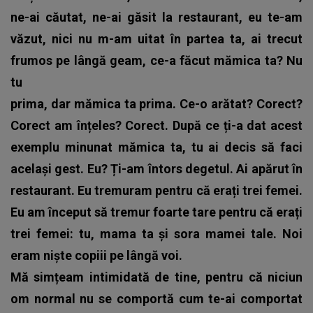
ne-ai căutat, ne-ai găsit la restaurant, eu te-am
văzut, nici nu m-am uitat în partea ta, ai trecut
frumos pe lângă geam, ce-a făcut mămica ta? Nu
tu
prima, dar mămica ta prima. Ce-o arătat? Corect?
Corect am înțeles? Corect. După ce ți-a dat acest
exemplu minunat mămica ta, tu ai decis să faci
același gest. Eu? Ți-am întors degetul.
Ai apărut în
restaurant. Eu tremuram pentru că erați trei femei.
Eu am început să tremur foarte tare pentru că erați
trei femei: tu, mama ta și sora mamei tale. Noi
eram niște copiii pe lângă voi.
Mă simțeam intimidată de tine, pentru că niciun
om normal nu se comportă cum te-ai comportat