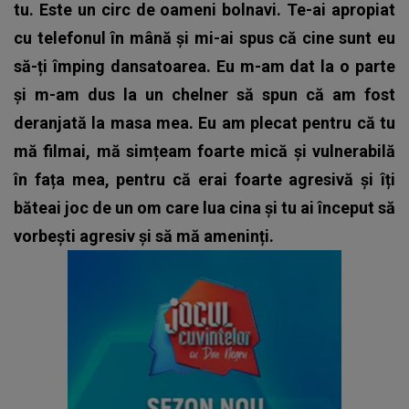
tu. Este un circ de oameni bolnavi. Te-ai apropiat
cu telefonul în mână și mi-ai spus că cine sunt eu
să-ți împing dansatoarea. Eu m-am dat la o parte
și m-am dus la un chelner să spun că am fost
deranjată la masa mea. Eu am plecat pentru că tu
mă filmai, mă simțeam foarte mică și vulnerabilă
în fața mea, pentru că erai foarte agresivă și îți
băteai joc de un om care lua cina și tu ai început să
vorbești agresiv și să mă ameninți.