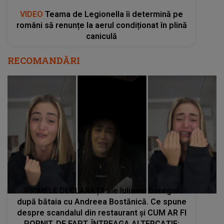
VIDEO
Teama de Legionella îi determină pe
români să renunțe la aerul condiționat în plină
caniculă
RECOMANDĂRI
PRIMELE DECLARAȚII ale Iulianei Beregoi
după bătaia cu Andreea Bostănică. Ce spune
despre scandalul din restaurant și CUM AR FI
PORNIT, DE FAPT, ÎNTREAGA ALTERCAȚIE: