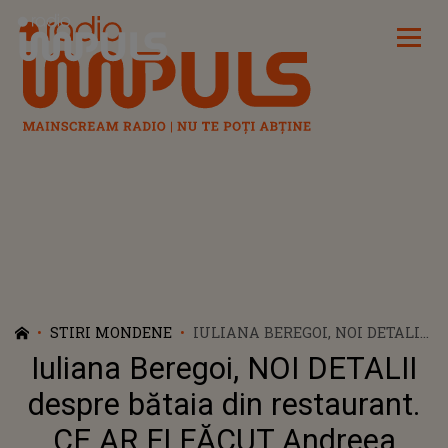
Radio Impuls
STIRI MONDENE
IULIANA BEREGOI, NOI DETALII
DESPRE BĂTAIA DIN
Iuliana Beregoi, NOI DETALII
RESTAURANT. CE AR FI FĂCUT
ANDREEA BOSTĂNICĂ ÎN
despre bătaia din restaurant.
PARCAREA LOCALULUI ÎNAINTE
CE AR FI FĂCUT Andreea
DE SCANDAL ȘI CE GEST AR FI