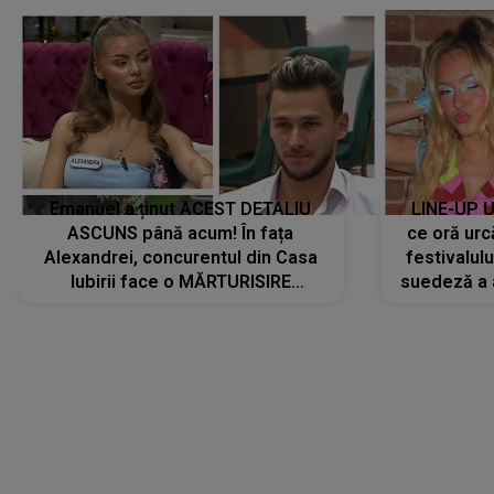
Emanuel a ținut ACEST DETALIU
LINE-UP U
ASCUNS până acum! În fața
ce oră urc
Alexandrei, concurentul din Casa
festivalul
Iubirii face o MĂRTURISIRE
suedeză a a
NEAȘTEPTATĂ despre mama sa:
s-a film
"I-am spus și ei în față, eu nu te
iubesc pentru că..."