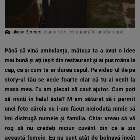
Iuliana Beregoi
(sursa foto: Instagram/ Iuliana Beregoi)
Până să vină ambulanța, mătușa ta a avut o idee
mai bună și ați ieșit din restaurant și ai pus mâna la
cap, ca și cum te-ar durea capul. Pe video-ul de pe
story-ul tău se vede foarte clar că tu ai venit la
masa mea. Eu am plecat să caut ajutor. Cum poți
să minți în halul ăsta? M-am săturat să-i permit
unei fete căreia nu i-am făcut niciodată nimic să
îmi distrugă numele și familia. Chiar vreau să vă
rog să nu credeți niciun cuvânt din ce a zis
această femeie. Eu nu sunt atât de bolnavă încât