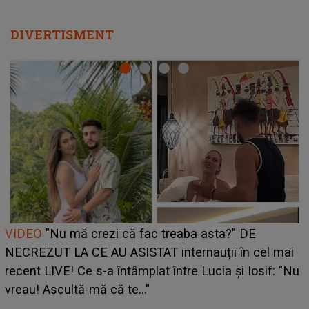
DIVERTISMENT
Cine este Bianca, tânăra clujeancă luată pe scenă la
UNTOLD ONE de Zara Larsson? Aceasta a dezvăluit
ce i-a spus artista suedeză în culise: „Nu am fost
pregătită...”