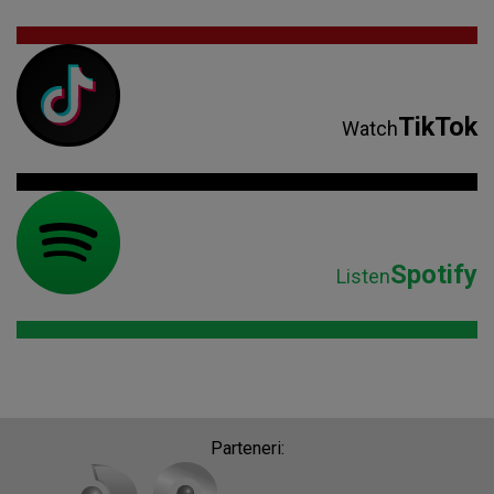
TikTok
Watch
Spotify
Listen
Parteneri: