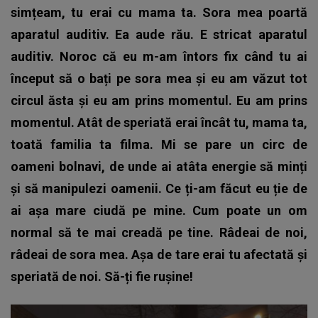
simțeam, tu erai cu mama ta. Sora mea poartă
aparatul auditiv. Ea aude rău. E stricat aparatul
auditiv. Noroc că eu m-am întors fix când tu ai
început să o bați pe sora mea și eu am văzut tot
circul ăsta și eu am prins momentul. Eu am prins
momentul. Atât de speriată erai încât tu, mama ta,
toată familia ta filma. Mi se pare un circ de
oameni bolnavi, de unde ai atâta energie să minți
și să manipulezi oamenii. Ce ți-am făcut eu ție de
ai așa mare ciudă pe mine. Cum poate un om
normal să te mai creadă pe tine. Râdeai de noi,
râdeai de sora mea. Așa de tare erai tu afectată și
speriată de noi. Să-ți fie rușine!