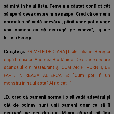
să mint în halul ăsta. Femeia a căutat conflict cât
să apară ceva despre mine nașpa. Cred că oamenii
normali o să vadă adevărul, până unde pot ajunge
unii oameni ca să distrugă pe cineva”,
spune
Iuliana Beregoi.
Citește și:
PRIMELE DECLARAȚII ale Iulianei Beregoi
după bătaia cu Andreea Bostănică. Ce spune despre
scandalul din restaurant și CUM AR FI PORNIT, DE
FAPT, ÎNTREAGA ALTERCAȚIE: "Cum poți fi un
monstru în halul ăsta? Ai ridicat..."
„Eu cred că oamenii normali o să vadă adevărul și
cât de bolnavi sunt unii oameni doar ca să îi
distrugă pe cei din jur. M-am săturat să îmi