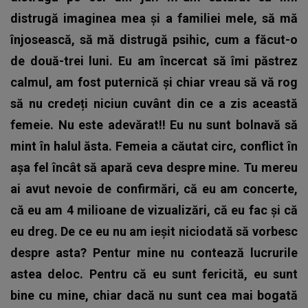
distrugă imaginea mea și a familiei mele, să mă
înjosească, să mă distrugă psihic, cum a făcut-o
de două-trei luni. Eu am încercat să îmi păstrez
calmul, am fost puternică și chiar vreau să vă rog
să nu credeți niciun cuvânt din ce a zis această
femeie. Nu este adevărat!! Eu nu sunt bolnavă să
mint în halul ăsta. Femeia a căutat circ, conflict în
așa fel încât să apară ceva despre mine. Tu mereu
ai avut nevoie de confirmări, că eu am concerte,
că eu am 4 milioane de vizualizări, că eu fac și că
eu dreg.
De ce eu nu am ieșit niciodată să vorbesc
despre asta? Pentur mine nu contează lucrurile
astea deloc. Pentru că eu sunt fericită, eu sunt
bine cu mine, chiar dacă nu sunt cea mai bogată