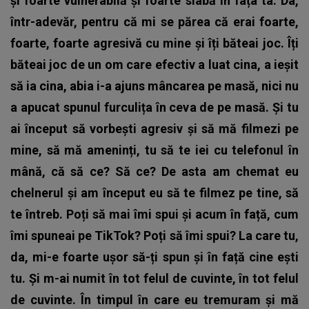
și foarte vulnerabilă și foarte slabă în fața ta. Da,
într-adevăr, pentru că mi se părea că erai foarte,
foarte, foarte agresivă cu mine și îți băteai joc. Îți
băteai joc de un om care efectiv a luat cina, a ieșit
să ia cina, abia i-a ajuns mâncarea pe masă, nici nu
a apucat spunul furculița în ceva de pe masă. Și tu
ai început să vorbești agresiv și să mă filmezi pe
mine, să mă ameninți, tu să te iei cu telefonul în
mână, că să ce? Să ce? De asta am chemat eu
chelnerul și am început eu să te filmez pe tine, să
te întreb. Poți să mai îmi spui și acum în față, cum
îmi spuneai pe TikTok? Poți să îmi spui? La care tu,
da, mi-e foarte ușor să-ți spun și în față cine ești
tu. Și m-ai numit în tot felul de cuvinte, în tot felul
de cuvinte. În timpul în care eu tremuram și mă