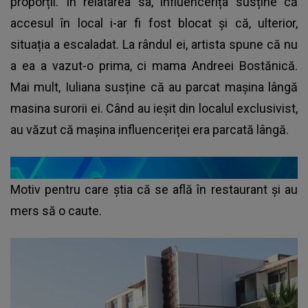
proporții. În relatarea sa, influencerița susține că
accesul în local i-ar fi fost blocat și că, ulterior,
situația a escaladat. La rândul ei, artista spune că nu
a ea a vazut-o prima, ci mama Andreei Bostănică.
Mai mult, Iuliana susține că au parcat mașina lângă
masina surorii ei. Când au ieșit din localul exclusivist,
au văzut că mașina influenceriței era parcată lângă.
Motiv pentru care știa că se află în restaurant și au
mers să o caute.