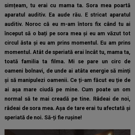
simțeam, tu erai cu mama ta. Sora mea poartă
aparatul auditiv. Ea aude rău. E stricat aparatul
auditiv. Noroc că eu m-am întors fix când tu ai
început să o bați pe sora mea și eu am văzut tot
circul ăsta și eu am prins momentul. Eu am prins
momentul. Atât de speriată erai încât tu, mama ta,
toată familia ta filma. Mi se pare un circ de
oameni bolnavi, de unde ai atâta energie să minți
și să manipulezi oamenii. Ce ți-am făcut eu ție de
ai așa mare ciudă pe mine. Cum poate un om
normal să te mai creadă pe tine. Râdeai de noi,
râdeai de sora mea. Așa de tare erai tu afectată și
speriată de noi. Să-ți fie rușine!