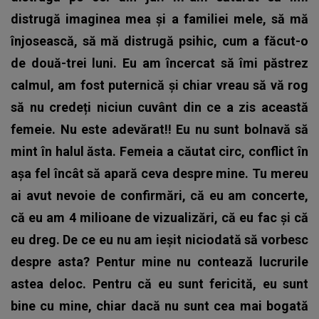
distrugă imaginea mea și a familiei mele, să mă
înjosească, să mă distrugă psihic, cum a făcut-o
de două-trei luni. Eu am încercat să îmi păstrez
calmul, am fost puternică și chiar vreau să vă rog
să nu credeți niciun cuvânt din ce a zis această
femeie. Nu este adevărat!! Eu nu sunt bolnavă să
mint în halul ăsta. Femeia a căutat circ, conflict în
așa fel încât să apară ceva despre mine. Tu mereu
ai avut nevoie de confirmări, că eu am concerte,
că eu am 4 milioane de vizualizări, că eu fac și că
eu dreg.
De ce eu nu am ieșit niciodată să vorbesc
despre asta? Pentur mine nu contează lucrurile
astea deloc. Pentru că eu sunt fericită, eu sunt
bine cu mine, chiar dacă nu sunt cea mai bogată