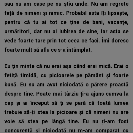
sau nu am case pe nu știu unde. Nu am regrete
față de nimeni și nimic. Probabil asta îți lipsește,
pentru că tu ai tot ce ține de bani, vacanțe,
urmăritori, dar nu ai iubirea de sine, iar asta se
vede foarte tare prin tot ceea ce faci. Îmi doresc
foarte mult să aflu ce s-a întâmplat.
Eu țin minte că nu erai așa când erai mică. Erai o
fetiță timidă, cu picioarele pe pământ și foarte
bună. Eu nu am avut niciodată o părere proastă
despre tine. Poate mai târziu ți-a ajuns cumva la
cap și ai început să ți se pară că toată lumea
trebuie să-ți stea la picioare și că nimeni nu are
voie să stea pe lângă tine. Eu nu ți-am fost
concurentă și niciodată nu m-am comparat cu