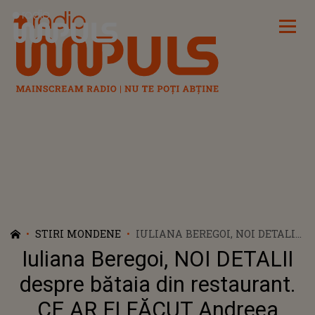
Radio Impuls
STIRI MONDENE
IULIANA BEREGOI, NOI DETALII
DESPRE BĂTAIA DIN
Iuliana Beregoi, NOI DETALII
RESTAURANT. CE AR FI FĂCUT
ANDREEA BOSTĂNICĂ ÎN
despre bătaia din restaurant.
PARCAREA LOCALULUI ÎNAINTE
CE AR FI FĂCUT Andreea
DE SCANDAL ȘI CE GEST AR FI