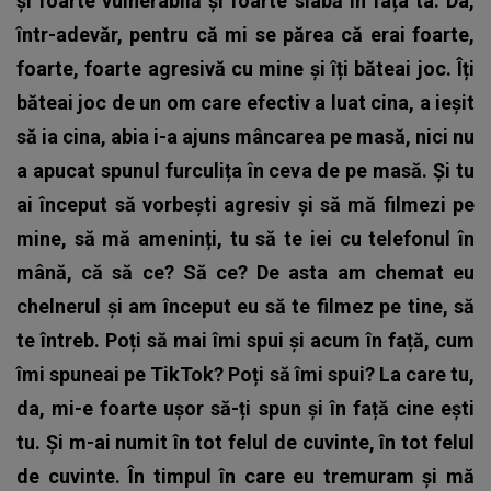
și foarte vulnerabilă și foarte slabă în fața ta. Da,
într-adevăr, pentru că mi se părea că erai foarte,
foarte, foarte agresivă cu mine și îți băteai joc. Îți
băteai joc de un om care efectiv a luat cina, a ieșit
să ia cina, abia i-a ajuns mâncarea pe masă, nici nu
a apucat spunul furculița în ceva de pe masă. Și tu
ai început să vorbești agresiv și să mă filmezi pe
mine, să mă ameninți, tu să te iei cu telefonul în
mână, că să ce? Să ce? De asta am chemat eu
chelnerul și am început eu să te filmez pe tine, să
te întreb. Poți să mai îmi spui și acum în față, cum
îmi spuneai pe TikTok? Poți să îmi spui? La care tu,
da, mi-e foarte ușor să-ți spun și în față cine ești
tu. Și m-ai numit în tot felul de cuvinte, în tot felul
de cuvinte. În timpul în care eu tremuram și mă