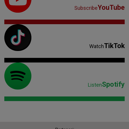
YouTube
Subscribe
TikTok
Watch
Spotify
Listen