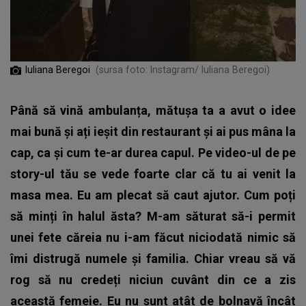
Iuliana Beregoi
(sursa foto: Instagram/ Iuliana Beregoi)
Până să vină ambulanța, mătușa ta a avut o idee
mai bună și ați ieșit din restaurant și ai pus mâna la
cap, ca și cum te-ar durea capul. Pe video-ul de pe
story-ul tău se vede foarte clar că tu ai venit la
masa mea. Eu am plecat să caut ajutor. Cum poți
să minți în halul ăsta? M-am săturat să-i permit
unei fete căreia nu i-am făcut niciodată nimic să
îmi distrugă numele și familia. Chiar vreau să vă
rog să nu credeți niciun cuvânt din ce a zis
această femeie. Eu nu sunt atât de bolnavă încât