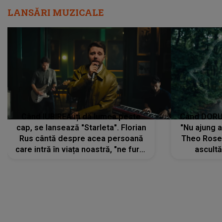
LANSĂRI MUZICALE
Când IUBIREA îți dă lumea peste
Când DORUL
cap, se lansează "Starleta". Florian
"Nu ajung 
Rus cântă despre acea persoană
Theo Rose 
care intră în viața noastră, "ne fură"
ascultă
toate PRIVIRILE, toate GÂNDURILE,
REGĂSIRI
tot UNIVERSUL și fără să ne dăm
trece pr
seama, ajunge să fie motivul
"Pentru t
pentru care zâmbim
departe 