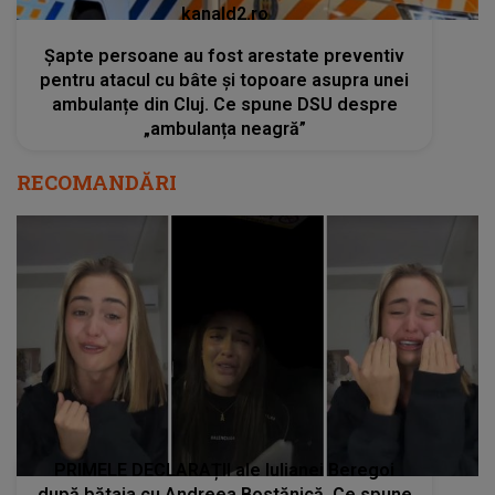
kanald2.ro
Șapte persoane au fost arestate preventiv
pentru atacul cu bâte și topoare asupra unei
ambulanțe din Cluj. Ce spune DSU despre
„ambulanța neagră”
RECOMANDĂRI
PRIMELE DECLARAȚII ale Iulianei Beregoi
după bătaia cu Andreea Bostănică. Ce spune