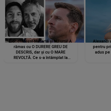
Lionel Messi NU iartă și NU uită! A
Alexandr
rămas cu O DURERE GREU DE
pentru pr
DESCRIS, dar și cu O MARE
adus pe 
REVOLTĂ. Ce s-a întâmplat la
ÎNMORMÂNTAREA tatălui său l-a
făcut să ia o DECIZIE DRASTICĂ