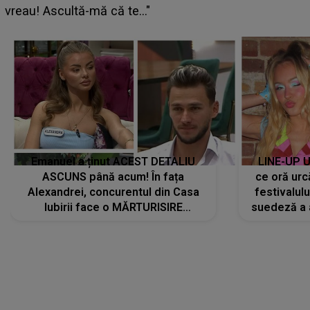
pregătită...”
Emanuel a ținut ACEST DETALIU
LINE-UP U
ASCUNS până acum! În fața
ce oră urc
Alexandrei, concurentul din Casa
festivalul
Iubirii face o MĂRTURISIRE
suedeză a a
NEAȘTEPTATĂ despre mama sa:
s-a film
"I-am spus și ei în față, eu nu te
iubesc pentru că..."