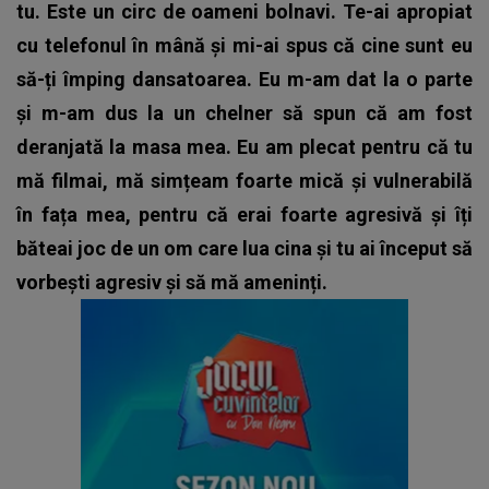
tu. Este un circ de oameni bolnavi. Te-ai apropiat
cu telefonul în mână și mi-ai spus că cine sunt eu
să-ți împing dansatoarea. Eu m-am dat la o parte
și m-am dus la un chelner să spun că am fost
deranjată la masa mea. Eu am plecat pentru că tu
mă filmai, mă simțeam foarte mică și vulnerabilă
în fața mea, pentru că erai foarte agresivă și îți
băteai joc de un om care lua cina și tu ai început să
vorbești agresiv și să mă ameninți.