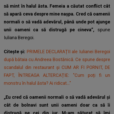
să mint în halul ăsta. Femeia a căutat conflict cât
să apară ceva despre mine nașpa. Cred că oamenii
normali o să vadă adevărul, până unde pot ajunge
unii oameni ca să distrugă pe cineva”,
spune
Iuliana Beregoi.
Citește și:
PRIMELE DECLARAȚII ale Iulianei Beregoi
după bătaia cu Andreea Bostănică. Ce spune despre
scandalul din restaurant și CUM AR FI PORNIT, DE
FAPT, ÎNTREAGA ALTERCAȚIE: "Cum poți fi un
monstru în halul ăsta? Ai ridicat..."
„Eu cred că oamenii normali o să vadă adevărul și
cât de bolnavi sunt unii oameni doar ca să îi
distrugă pe cei din jur. M-am săturat să îmi