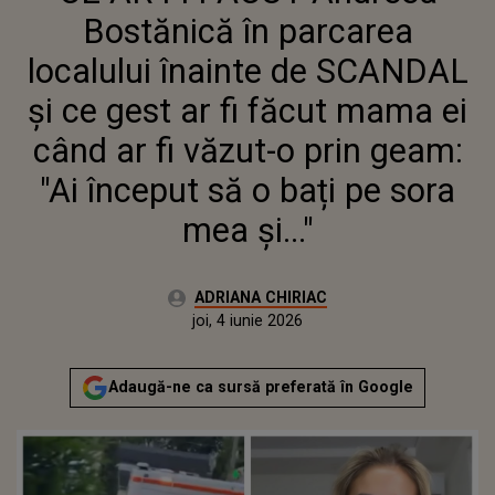
FĂCUT MAMA EI CÂND AR FI
Bostănică în parcarea
VĂZUT-O PRIN GEAM: "AI
ÎNCEPUT SĂ O BAȚI PE SORA
localului înainte de SCANDAL
MEA ȘI..."
și ce gest ar fi făcut mama ei
când ar fi văzut-o prin geam:
"Ai început să o bați pe sora
mea și..."
Autor:
ADRIANA CHIRIAC
Publicat:
joi, 4 iunie 2026
Adaugă-ne ca sursă preferată în Google