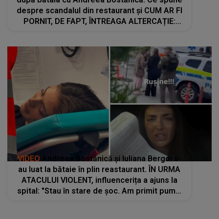
despre scandalul din restaurant și CUM AR FI
PORNIT, DE FAPT, ÎNTREAGA ALTERCAȚIE:
"Cum poți fi un monstru în halul ăsta? Ai
ridicat..."
VIDEO
Andreea Bostănică și Iuliana Bergoi s-
au luat la bătaie în plin reastaurant. ÎN URMA
ATACULUI VIOLENT, influencerița a ajuns la
spital: "Stau în stare de șoc. Am primit pumni
în cap, am fost trasă de păr. Mi s-au..."