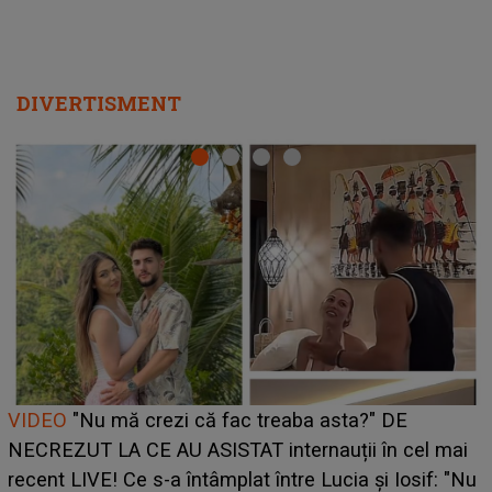
DIVERTISMENT
Cine este Bianca, tânăra clujeancă luată pe scenă la
UNTOLD ONE de Zara Larsson? Aceasta a dezvăluit
ce i-a spus artista suedeză în culise: „Nu am fost