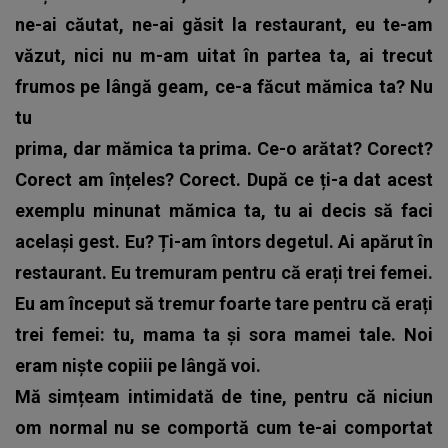
ne-ai căutat, ne-ai găsit la restaurant, eu te-am
văzut, nici nu m-am uitat în partea ta, ai trecut
frumos pe lângă geam, ce-a făcut mămica ta? Nu
tu
prima, dar mămica ta prima. Ce-o arătat? Corect?
Corect am înțeles? Corect. După ce ți-a dat acest
exemplu minunat mămica ta, tu ai decis să faci
același gest. Eu? Ți-am întors degetul.
Ai apărut în
restaurant. Eu tremuram pentru că erați trei femei.
Eu am început să tremur foarte tare pentru că erați
trei femei: tu, mama ta și sora mamei tale. Noi
eram niște copiii pe lângă voi.
Mă simțeam intimidată de tine, pentru că niciun
om normal nu se comportă cum te-ai comportat