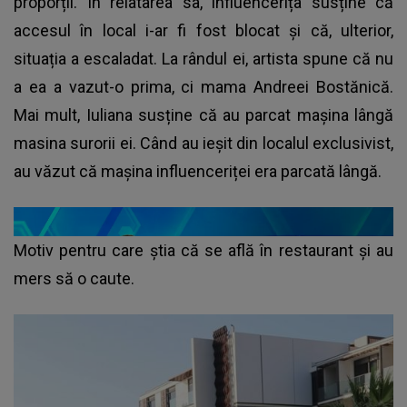
proporții. În relatarea sa, influencerița susține că
accesul în local i-ar fi fost blocat și că, ulterior,
situația a escaladat. La rândul ei, artista spune că nu
a ea a vazut-o prima, ci mama Andreei Bostănică.
Mai mult, Iuliana susține că au parcat mașina lângă
masina surorii ei. Când au ieșit din localul exclusivist,
au văzut că mașina influenceriței era parcată lângă.
Motiv pentru care știa că se află în restaurant și au
mers să o caute.