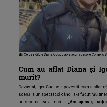
Ce dezvăluie Diana Cuciuc abia acum despre Corneliu 
Cum au aflat Diana și Igo
murit?
Devastat, Igor Cuciuc a povestit cum a aflat că 
scenă la un spectacol când i s-a făcut rău tinere
petrecerea ea a murit.
„Am ajuns și soți