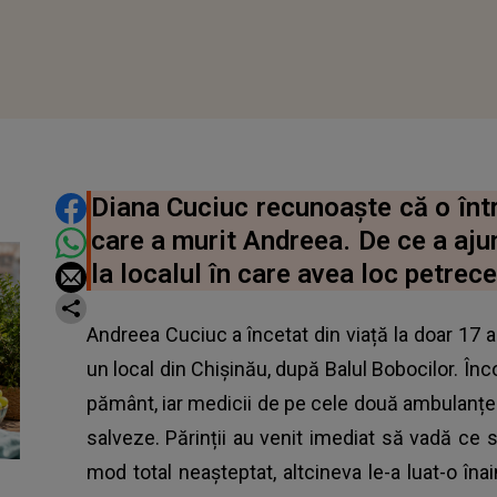
DISTRIBUIE ARTICOLUL
Diana Cuciuc recunoaște că o înt
care a murit Andreea. De ce a aju
la localul în care avea loc petrec
Andreea Cuciuc a încetat din viață la doar 17 an
un local din Chișinău, după Balul Bobocilor. Înc
pământ, iar medicii de pe cele două ambulanțe s
salveze. Părinții au venit imediat să vadă ce se
mod total neașteptat, altcineva le-a luat-o în