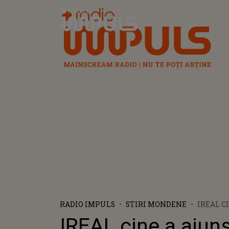
Radio Impuls
RADIO IMPULS
STIRI MONDENE
IREAL C
PRIMUL
IREAL cine a ajun
UNDE A