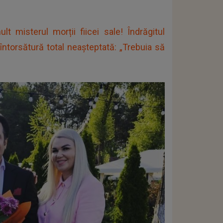
t misterul morții fiicei sale! Îndrăgitul
 întorsătură total neașteptată: „Trebuia să