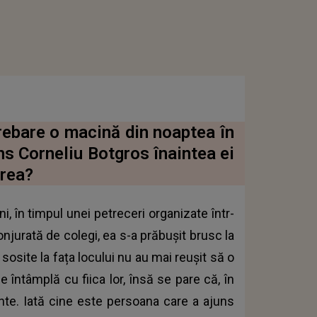
rebare o macină din noaptea în
ns Corneliu Botgros înaintea ei
erea?
i, în timpul unei petreceri organizate într-
onjurată de colegi, ea s-a prăbușit brusc la
osite la fața locului nu au mai reușit să o
 întâmplă cu fiica lor, însă se pare că, în
ainte. Iată cine este persoana care a ajuns