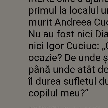
ANDREE
primul la localul 
AU FOST
NICI IG
CE OCAZ
murit Andreea Cu
PÂNĂ UN
TARE ÎL
Nu au fost nici Di
SUFLET
COPILU
nici Igor Cuciuc: 
ocazie? De unde ș
până unde atât de
îl durea sufletul 
copilul meu?”