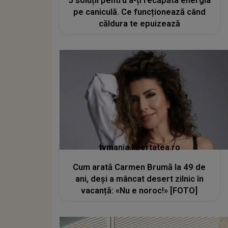
5 soluții pentru a-ți recăpăta energia
pe caniculă. Ce funcționează când
căldura te epuizează
tvmania.libertatea.ro
Cum arată Carmen Brumă la 49 de
ani, deși a mâncat desert zilnic în
vacanță: «Nu e noroc!» [FOTO]