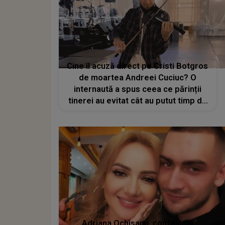
Cine îl acuză direct pe Cristi Botgros
de moartea Andreei Cuciuc? O
internaută a spus ceea ce părinții
tinerei au evitat cât au putut timp de
un an: „Copiii unor vedete atrag, din
păcate, și alți tineri nevinovați și
inocenți după ei, pe unii fatal”
Adriana Ochișanu, confesiuni