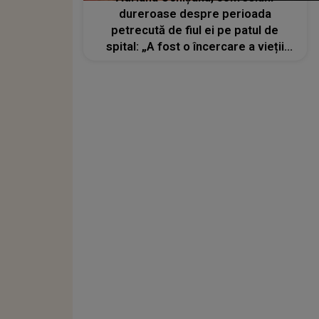
dureroase despre perioada
petrecută de fiul ei pe patul de
spital: „A fost o încercare a vieții
care m-a bulversat, pur și simplu”.
Cum se simte Cristi Botgros la o
săptămână după ce a fost externat?