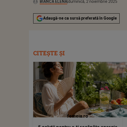
Autor:
Publicat:
BIANCA ELENA
duminică, 2 noiembrie 2025
Adaugă-ne ca sursă preferată în Google
CITEȘTE ȘI
femeia.ro