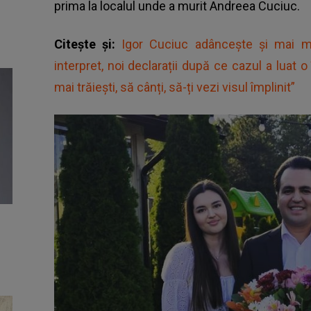
prima la localul unde a murit Andreea Cuciuc.
Citește și:
Igor Cuciuc adâncește și mai mul
interpret, noi declarații după ce cazul a luat o
mai trăiești, să cânți, să-ți vezi visul împlinit”