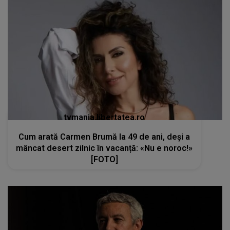
tvmania.libertatea.ro
Cum arată Carmen Brumă la 49 de ani, deși a
mâncat desert zilnic în vacanță: «Nu e noroc!»
[FOTO]