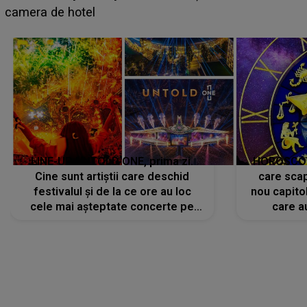
faptului împlinit, A RECUNOSCUT IMEDIAT: "Am
avut..."
LINE-UP UNTOLD ONE, prima zi.
HOROSCOP 
Cine sunt artiștii care deschid
care scap
festivalul și de la ce ore au loc
nou capitol
cele mai așteptate concerte pe
care a
scena principală?
perioadă 