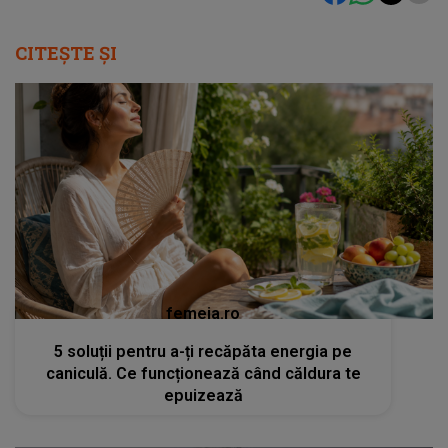
CITEȘTE ȘI
femeia.ro
5 soluții pentru a-ți recăpăta energia pe
caniculă. Ce funcționează când căldura te
epuizează