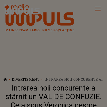
Radio Impuls
DIVERTISMENT
INTRAREA NOII CONCURENTE A
STÂRNIT UN VAL DE CONFUZIE.
Intrarea noii concurente a
CE A SPUS VERONICA DESPRE
ALINA A BULVERSAT
stârnit un VAL DE CONFUZIE.
COMPETIȚIA CASA IUBIRII.
Ce a spus Veronica despre
RESTUL FETELOR, ÎN CEAȚĂ