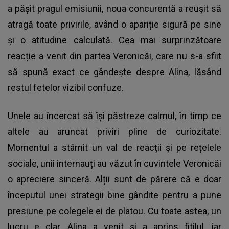
a pășit pragul emisiunii, noua concurentă a reușit să
atragă toate privirile, având o apariție sigură pe sine
și o atitudine calculată. Cea mai surprinzătoare
reacție a venit din partea Veronicăi, care nu s-a sfiit
să spună exact ce gândește despre Alina, lăsând
restul fetelor vizibil confuze.
Unele au încercat să își păstreze calmul, în timp ce
altele au aruncat priviri pline de curiozitate.
Momentul a stârnit un val de reacții și pe rețelele
sociale, unii internauți au văzut în cuvintele Veronicăi
o apreciere sinceră. Alții sunt de părere că e doar
începutul unei strategii bine gândite pentru a pune
presiune pe colegele ei de platou. Cu toate astea, un
lucru e clar, Alina a venit și a aprins fitilul, iar