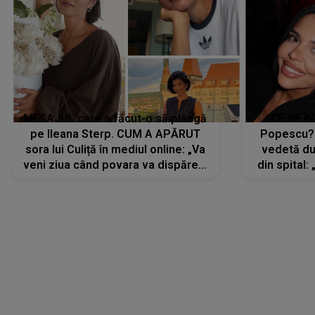
MESAJUL care a făcut-o să plângă
CE SE Î
pe Ileana Sterp. CUM A APĂRUT
Popescu?
sora lui Culiță în mediul online: „Va
vedetă du
veni ziua când povara va dispărea,
din spital:
iar lacrimile...”