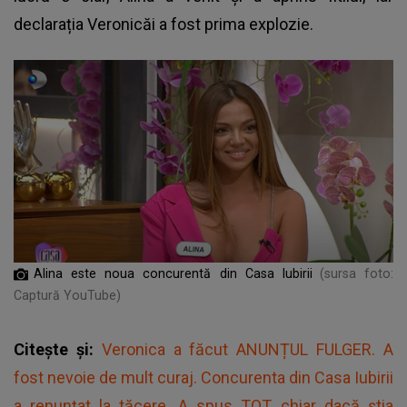
declarația Veronicăi a fost prima explozie.
Alina este noua concurentă din Casa Iubirii
(sursa foto:
Captură YouTube)
Citește și:
Veronica a făcut ANUNȚUL FULGER. A
fost nevoie de mult curaj. Concurenta din Casa Iubirii
a renunțat la tăcere. A spus TOT, chiar dacă știa