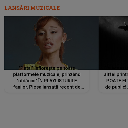
LANSĂRI MUZICALE
"Petal" înflorește pe toate
De această 
platformele muzicale, prinzând
altfel prin
"rădăcini" ÎN PLAYLISTURILE
POATE FI
fanilor. Piesa lansată recent de
de public!
Ariana Grande îi face pe
a lansat V
ascultători SĂ O ASCULTE PE
REPEAT