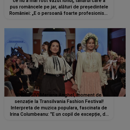
ce nu a mai fost văzut Ionuț, tânărul care a
pus româncele pe jar, alături de președintele
României: „E o persoană foarte profesionistă
și foarte pozitivă”
EXCLUSIV! Mariana Anghel, moment de
senzație la Transilvania Fashion Festival!
Interpreta de muzica populara, fascinata de
Irina Columbeanu: "E un copil de excepție, de
o modestie rară, delicată ca o petală de
trandafir”