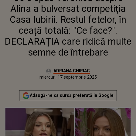
TOTALĂ: "CE FACE?". DECLARAȚIA
Alina a bulversat competiția
CARE RIDICĂ MULTE SEMNE DE
ÎNTREBARE
Casa Iubirii. Restul fetelor, în
ceață totală: "Ce face?".
DECLARAȚIA care ridică multe
semne de întrebare
Autor:
ADRIANA CHIRIAC
Publicat:
miercuri, 17 septembrie 2025
Actualizat:
miercuri, 17 septembrie 2025
Adaugă-ne ca sursă preferată în Google