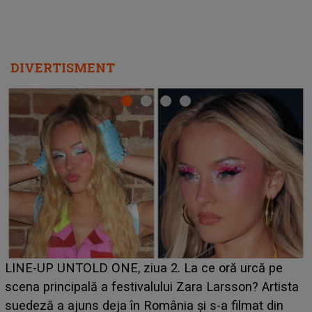
DIVERTISMENT
Ce a dezvăluit noua concurentă din "Casa Iubirii" l-a
luat prin surprindere pe Emanuel. CINE ESTE
BĂIATUL VIZAT de Alexandra?! Aflându-se în fața