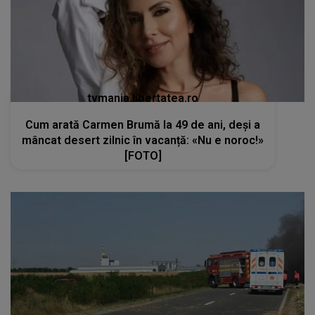
tvmania.libertatea.ro
Cum arată Carmen Brumă la 49 de ani, deși a
mâncat desert zilnic în vacanță: «Nu e noroc!»
[FOTO]