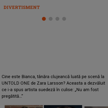
DIVERTISMENT
HOROSCOP 11 august 2026. Marte intră în Rac și
aduce tensiuni uriașe pentru o zodie! Conflictele
t
izbucnesc din senin în jurul ei, iar o situație dificilă
scapă de sub control