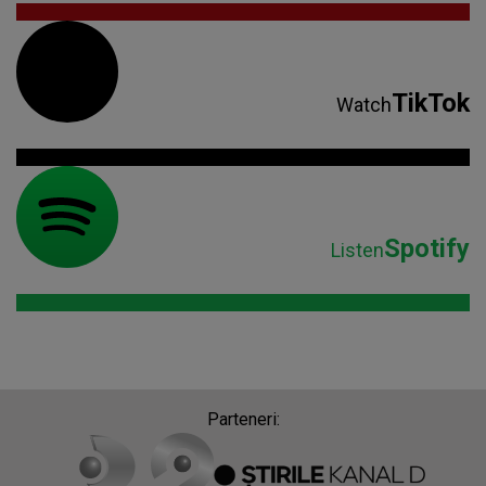
TikTok
Watch
Spotify
Listen
Parteneri: