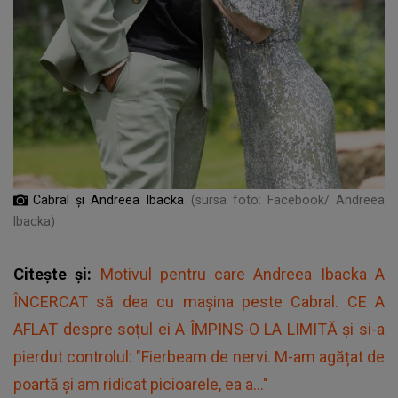
Cabral și Andreea Ibacka
(sursa foto: Facebook/ Andreea
Ibacka)
Citește și:
Motivul pentru care Andreea Ibacka A
ÎNCERCAT să dea cu mașina peste Cabral. CE A
AFLAT despre soțul ei A ÎMPINS-O LA LIMITĂ și si-a
pierdut controlul: "Fierbeam de nervi. M-am agățat de
poartă și am ridicat picioarele, ea a..."