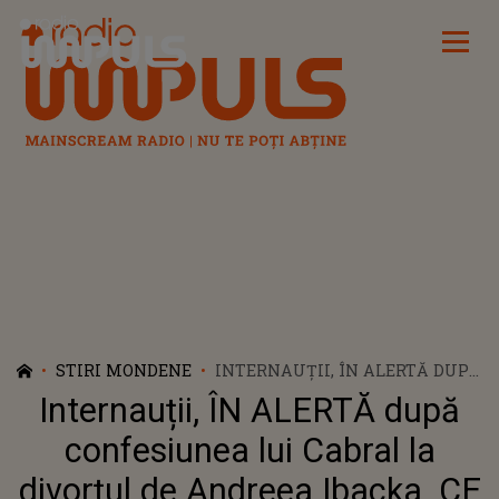
Radio Impuls
STIRI MONDENE
INTERNAUȚII, ÎN ALERTĂ DUPĂ
CONFESIUNEA LUI CABRAL LA
Internauții, ÎN ALERTĂ după
DIVORȚUL DE ANDREEA
IBACKA. CE A RECUNOSCUT
confesiunea lui Cabral la
ACUM ȘI CE A ȚINUT ASCUNS:
divorțul de Andreea Ibacka. CE
"NU MAI POT! SUNT FRICI