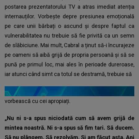
postarea prezentatorului TV a atras imediat atenția
internauților. Vorbește depre presiunea emoțională
pe care unii bărbați o ascund și despre faptul ca
vulnerabilitatea nu trebuie să fie privită ca un semn
de slăbiciune. Mai mult, Cabral a ținut să-i încurajeze
pe oameni să aibă grijă de propria persoană și să se
pună pe primul loc, mai ales în perioade dureroase,
iar atunci când simt ca totul se destramă, trebuie să
vorbească cu cei apropiați.
„Nu ni s-a spus niciodată cum să avem grijă de
mintea noastră. Ni s-a spus să fim tari. Să ducem.
Să nu plângem. Să rezolvăm. Și am făcut asta. Ani