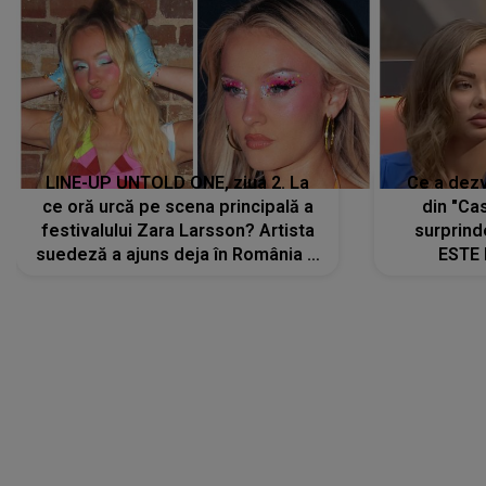
LINE-UP UNTOLD ONE, ziua 2. La
Ce a dezv
ce oră urcă pe scena principală a
din "Cas
festivalului Zara Larsson? Artista
surprind
suedeză a ajuns deja în România și
ESTE 
s-a filmat din camera de hotel
Alexandr
faptului 
IMED