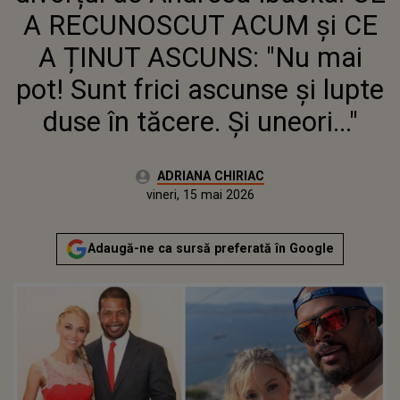
ASCUNSE ȘI LUPTE DUSE ÎN
A RECUNOSCUT ACUM și CE
TĂCERE. ȘI UNEORI..."
A ȚINUT ASCUNS: "Nu mai
pot! Sunt frici ascunse și lupte
duse în tăcere. Și uneori..."
Autor:
ADRIANA CHIRIAC
Publicat:
vineri, 15 mai 2026
Actualizat:
vineri, 15 mai 2026
Adaugă-ne ca sursă preferată în Google