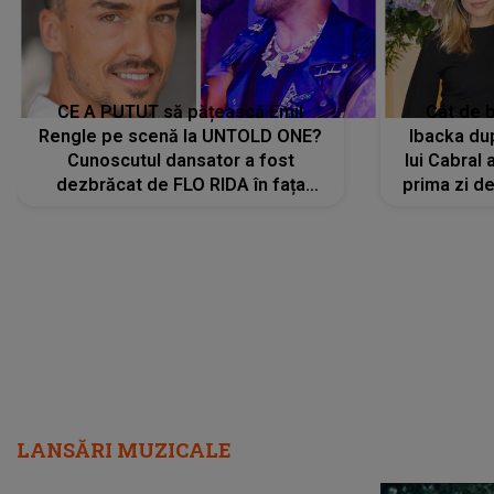
CE A PUTUT să pățească Emil
Cât de b
Rengle pe scenă la UNTOLD ONE?
Ibacka dup
Cunoscutul dansator a fost
lui Cabral a
dezbrăcat de FLO RIDA în fața
prima zi d
tuturor: „Mi-a dat hainele lui. Ce s-a
strălu
întâmplat mai exact...”
încre
LANSĂRI MUZICALE