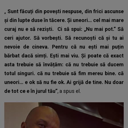
„
Sunt făcuți din povești nespuse, din frici ascunse
și din lupte duse în tăcere. Și uneori… cel mai mare
curaj nu e să reziști.
Ci să spui: „Nu mai pot.” Să
ceri ajutor. Să vorbești. Să recunoști că și tu ai
nevoie de cineva. Pentru că nu ești mai puțin
bărbat dacă simți. Ești mai viu. Și poate că exact
asta trebuie să învățăm: că nu trebuie să ducem
totul singuri. că nu trebuie să fim mereu bine. că
uneori… e ok să nu fie ok. Ai grijă de tine. Nu doar
de tot ce e în jurul tău”
, a spus el.