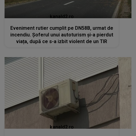
kanald2.ro
Eveniment rutier cumplit pe DN58B, urmat de
incendiu. Șoferul unui autoturism și-a pierdut
viața, după ce s-a izbit violent de un TIR
kanald2.ro