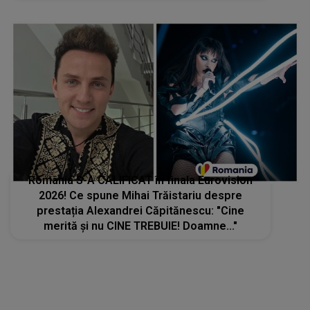
nervi. M-am agățat de poartă și am ridicat
picioarele, ea a..."
România S-A CALIFICAT în finala Eurovision
2026! Ce spune Mihai Trăistariu despre
prestația Alexandrei Căpitănescu: "Cine
merită și nu CINE TREBUIE! Doamne..."