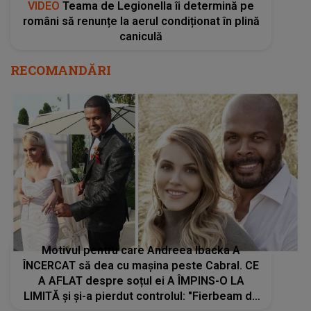
VIDEO
Teama de Legionella îi determină pe
români să renunțe la aerul condiționat în plină
caniculă
RECOMANDĂRI
Motivul pentru care Andreea Ibacka A
ÎNCERCAT să dea cu mașina peste Cabral. CE
A AFLAT despre soțul ei A ÎMPINS-O LA
LIMITĂ și și-a pierdut controlul: "Fierbeam de