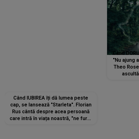
Când IUBIREA îți dă lumea peste
Când DORUL
cap, se lansează "Starleta". Florian
"Nu ajung 
Rus cântă despre acea persoană
Theo Rose 
care intră în viața noastră, "ne fură"
ascultă
toate PRIVIRILE, toate GÂNDURILE,
REGĂSIRI
tot UNIVERSUL și fără să ne dăm
trece pr
seama, ajunge să fie motivul
"Pentru t
pentru care zâmbim
departe 