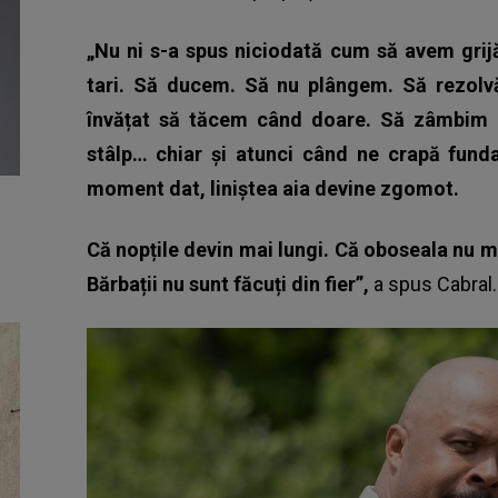
„Nu ni s-a spus niciodată cum să avem grij
tari. Să ducem. Să nu plângem. Să rezolv
învățat să tăcem când doare. Să zâmbim 
stâlp… chiar și atunci când ne crapă funda
moment dat, liniștea aia devine zgomot.
Că nopțile devin mai lungi. Că oboseala nu ma
Bărbații nu sunt făcuți din fier”,
a spus
Cabral.