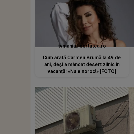
tvmania.libertatea.ro
Cum arată Carmen Brumă la 49 de
ani, deși a mâncat desert zilnic în
vacanță: «Nu e noroc!» [FOTO]