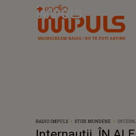
Radio Impuls
RADIO IMPULS
STIRI MONDENE
INTERNA
ALERTĂ
Internauții, ÎN AL
CONFES