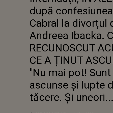
CABRAL
după confesiunea 
DE ANDR
CE A R
ACUM ȘI
Cabral la divorțul 
ASCUNS:
SUNT FR
Andreea Ibacka. 
LUPTE D
TĂCERE. 
RECUNOSCUT AC
CE A ȚINUT ASCU
"Nu mai pot! Sunt 
ascunse și lupte 
tăcere. Și uneori...