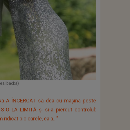
ea Ibacka)
acka A ÎNCERCAT să dea cu mașina peste
-O LA LIMITĂ și si-a pierdut controlul:
idicat picioarele, ea a..."