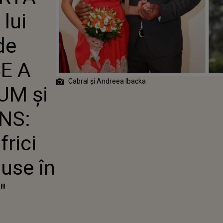
 LA DIVORȚUL
lui
EEA IBACKA.
ECUNOSCUT
 CE A ȚINUT
de
 "NU MAI POT!
ICI ASCUNSE ȘI
CE A
USE ÎN
ȘI UNEORI..."
Cabral și Andreea Ibacka
UM și
NS:
frici
duse în
"