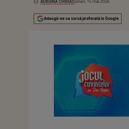
Publicat:
Autor:
vineri, 15 mai 2026
Actualizat:
ADRIANA CHIRIAC
vineri, 15 mai 2026
Adaugă-ne ca sursă preferată în Google