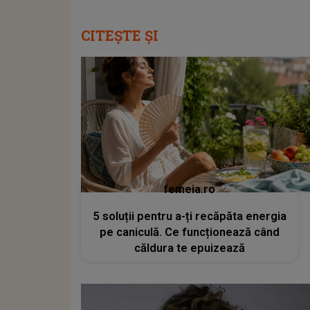
CITEȘTE ȘI
femeia.ro
5 soluții pentru a-ți recăpăta energia
pe caniculă. Ce funcționează când
căldura te epuizează