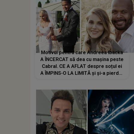
Motivul pentru care Andreea Ibacka
A ÎNCERCAT să dea cu mașina peste
Cabral. CE A AFLAT despre soțul ei
A ÎMPINS-O LA LIMITĂ și și-a pierdut
controlul: "Fierbeam de nervi. M-am
agățat de poartă și am ridicat
picioarele, ea a..."