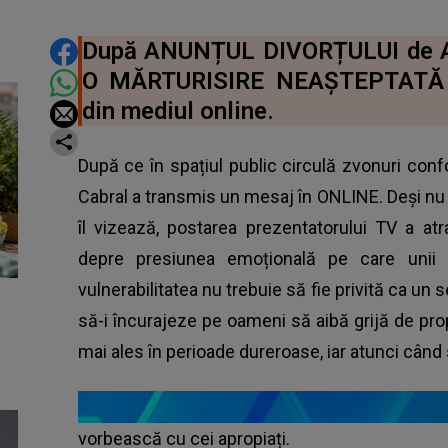
DISTRIBUIE ARTICOLUL
După ANUNȚUL DIVORȚULUI de An
O MĂRTURISIRE NEAȘTEPTATĂ c
din mediul online.
După ce în spațiul public circulă zvonuri con
Cabral a transmis un mesaj în ONLINE. Deși nu a 
îl vizează, postarea prezentatorului TV a atr
depre presiunea emoțională pe care unii 
vulnerabilitatea nu trebuie să fie privită ca un 
să-i încurajeze pe oameni să aibă grijă de pro
mai ales în perioade dureroase, iar atunci când
vorbească cu cei apropiați.