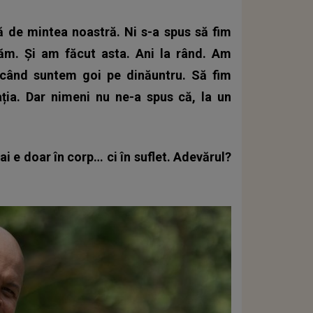
ă de mintea noastră. Ni s-a spus să fim
ăm. Și am făcut asta. Ani la rând. Am
când suntem goi pe dinăuntru. Să fim
ția. Dar nimeni nu ne-a spus că, la un
i e doar în corp… ci în suflet. Adevărul?