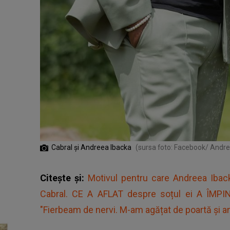
Cabral și Andreea Ibacka
(sursa foto: Facebook/ Andre
Citește și:
Motivul pentru care Andreea Ib
Cabral. CE A AFLAT despre soțul ei A ÎMPINS
"Fierbeam de nervi. M-am agățat de poartă și am r