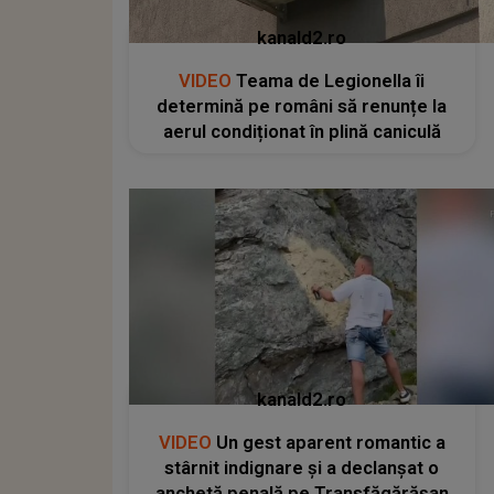
kanald2.ro
VIDEO
Teama de Legionella îi
determină pe români să renunțe la
aerul condiționat în plină caniculă
kanald2.ro
VIDEO
Un gest aparent romantic a
stârnit indignare și a declanșat o
anchetă penală pe Transfăgărășan