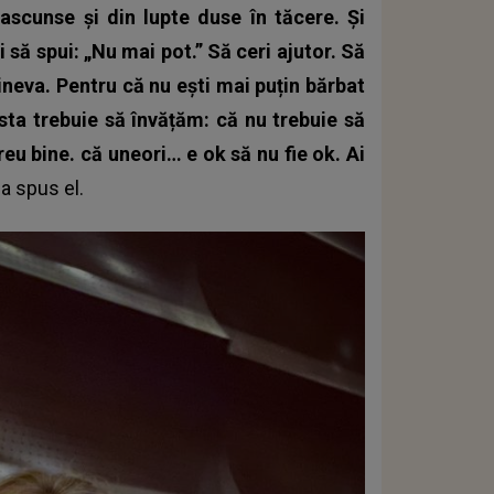
 ascunse și din lupte duse în tăcere. Și
i să spui: „Nu mai pot.” Să ceri ajutor. Să
cineva. Pentru că nu ești mai puțin bărbat
asta trebuie să învățăm: că nu trebuie să
eu bine. că uneori… e ok să nu fie ok. Ai
, a spus el.