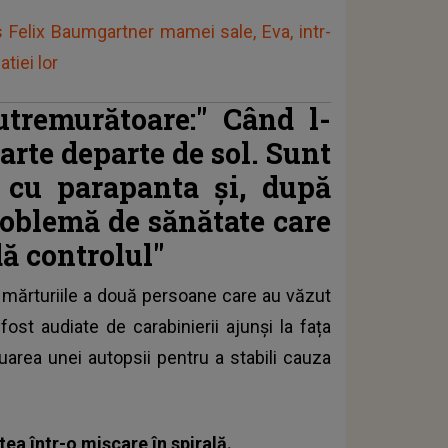
 Felix Baumgartner mamei sale, Eva, intr-
tiei lor
cutremurătoare:"
Când l-
arte departe de sol. Sunt
 cu parapanta și, după
roblemă de sănătate care
dă controlul"
e mărturiile a două persoane care au văzut
ost audiate de carabinierii ajunși la fața
uarea unei autopsii pentru a stabili
cauza
ea într-o mișcare în spirală.