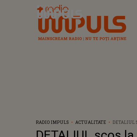
Radio Impuls
RADIO IMPULS
ACTUALITATE
DETALIUL 
DĂ PESTE 
DETALIUL scos la 
CE S-A SCR