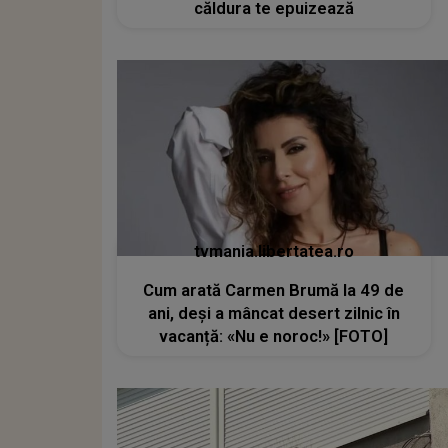
căldura te epuizează
tvmania.libertatea.ro
Cum arată Carmen Brumă la 49 de
ani, deși a mâncat desert zilnic în
vacanță: «Nu e noroc!» [FOTO]