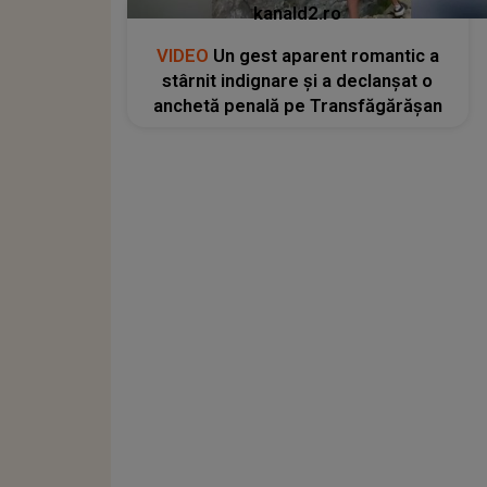
kanald2.ro
VIDEO
Un gest aparent romantic a
stârnit indignare și a declanșat o
anchetă penală pe Transfăgărășan