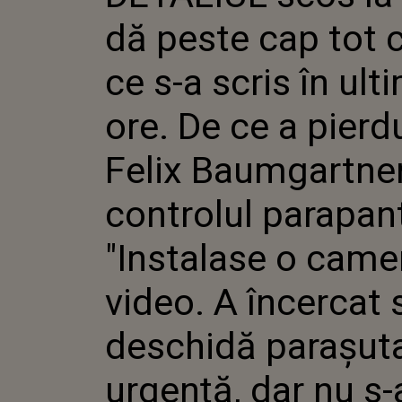
ORE. DE CE
dă peste cap tot 
FELIX BA
CONTROL
PARAPANTE
ce s-a scris în ult
O CAMERĂ 
ÎNCERCAT 
ore. De ce a pierd
PARAȘUTA 
DAR NU S-
TIMP".
Felix Baumgartne
controlul parapant
"Instalase o came
video. A încercat 
deschidă parașut
urgență, dar nu s-