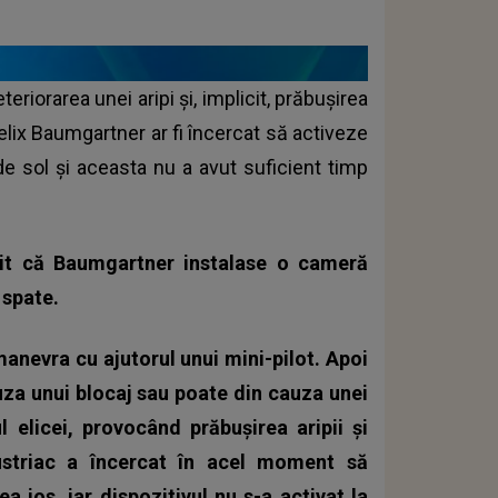
eriorarea unei aripi și, implicit, prăbușirea
elix Baumgartner ar fi încercat să activeze
e sol și aceasta nu a avut suficient timp
eșit că Baumgartner instalase o cameră
 spate.
manevra cu ajutorul unui mini-pilot. Apoi
uza unui blocaj sau poate din cauza unei
 elicei, provocând prăbușirea aripii și
ustriac a încercat în acel moment să
 jos, iar dispozitivul nu s-a activat la