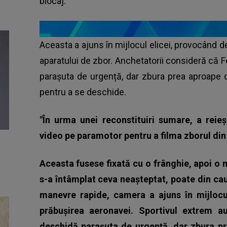
blocaj.
Aceasta a ajuns în mijlocul elicei, provocând det
aparatului de zbor. Anchetatorii consideră că F
parașuta de urgență, dar zbura prea aproape d
pentru a se deschide.
"În urma unei reconstituiri sumare, a rei
video pe paramotor pentru a filma zborul din
Aceasta fusese fixată cu o frânghie, apoi o 
s-a întâmplat ceva neașteptat, poate din ca
manevre rapide, camera a ajuns în mijlocul
prăbușirea aeronavei. Sportivul extrem a
deschidă parașuta de urgență, dar zbura prea