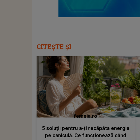
CITEȘTE ȘI
femeia.ro
5 soluții pentru a-ți recăpăta energia
pe caniculă. Ce funcționează când