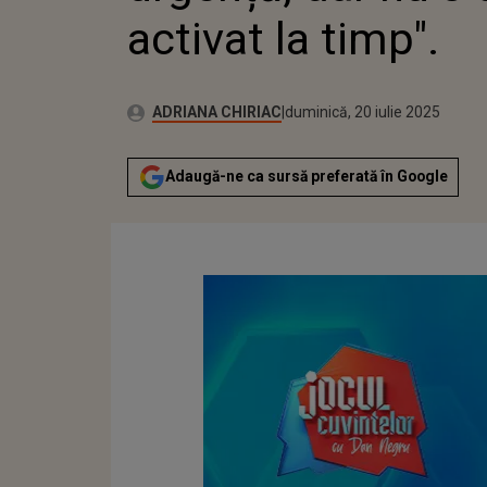
activat la timp".
Publicat:
Autor:
duminică, 20 iulie 2025
Actualizat:
ADRIANA CHIRIAC
duminică, 20 iulie 2025
Adaugă-ne ca sursă preferată în Google