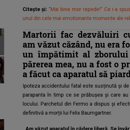
Citește și:
"Mai bine mor repede!" Ce i-a spus
unul din cele mai emotionante momente ale rela
Martorii fac dezvăluiri 
am văzut căzând, nu era fo
un împătimit al zborului
părerea mea, nu a fost o p
a făcut ca aparatul să piar
Ipoteza accidentului fatal este susținută și d
parapanta în timp ce se prăbușea și care au f
locului. Parchetul din Fermo a dispus și efect
definitivă a morții lui Felix Baumgartner.
„
Am văzut aparatul în cădere liberă. Se învârt