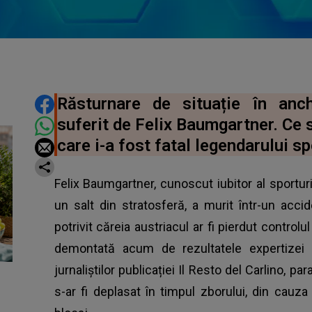
DISTRIBUIE ARTICOLUL
Răsturnare de situație în anch
suferit de Felix Baumgartner. Ce s
care i-a fost fatal legendarului sp
Felix Baumgartner, cunoscut iubitor al sportu
un salt din stratosferă, a murit într-un acci
potrivit căreia austriacul ar fi pierdut controlu
demontată acum de rezultatele expertizei 
jurnaliștilor publicației
Il Resto del Carlino
, pa
s-ar fi deplasat în timpul zborului, din cau