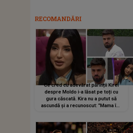
RECOMANDĂRI
Ce cred cu adevărat părinții Kirei
despre Moldo i-a lăsat pe toți cu
gura căscată. Kira nu a putut să
ascundă și a recunoscut: "Mama îmi
zicea să ies din emisiune".
Concurentul din Casa Iubirii nu se
aștepta să zică așa ceva despre el:
"Serios?"