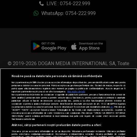
LIVE : 0754-222.999
WhatsApp: 0754-222.999
© 2019-2026 DOGAN MEDIA INTERNATIONAL SA, Toate
drepturile rezervate.
Nouă ne pasă ca datele tale personale să rămână confidențiale
Noi și partenerii noștri
589
stocăm și/sau accesăm informații pe dispozitivul dvs., precum identificatorii cookie unici pentru
prelucrarea datelor cu caracter personal. Puteți accepta sau gestiona preferințele dvs. făcând clic mai jos, respectiv vă
puteți opune utilizării unui interes legitim în orice moment pe pagina cu politica de confidențialitate. Aceste alegeri vor fi
raportate partenerilor noștri și nu vă vor afecta navigarea.
Mai multe detalii
Noi si partenerii nostri (retelele de socializare si agentiile de publicitate partenere, precum si furnizorii nostri de servicii de
date analitice) prelucram date pentru a permite website-ului sa functioneze, pentru a personaliza continutul si anunturile
publicitare afisate in functie de interesele si/sau profilul dvs., pentru a va oferi functionalitati aferente retelelor de
socializare si pentru a analiza traficul pe website. Beneficiati de drepturile prevazute de art. 15-22 din GDPR in legatura
cu prelucrarea datelor cu caracter personal. Aceste drepturi pot fi exercitate prin modalitatea indicata
aici
. Prin click pe
“ACCEPT TOATE”, acceptati folosirea tuturor Tehnologiilor de tip Cookie, care implica inclusiv acceptul dvs. cu privire la
stocarea/accesarea informatiilor de catre Vendor-ii cu care colaboram. Prin click pe “VREAU SA MODIFIC SETARILE
INDIVIDUAL” puteti schimba preferintele in mod individual, mai putin cele legate de cookie strict necesare pentru
functionarea website-ului.
Atât noi, cât și partenerii noștri prelucrăm datele pentru a oferi:
Stocarea și/sau accesarea informațiilor de pe un dispozitiv. Măsurarea performanței reclamelor. Utilizarea profilurilor
pentru selectarea conținutului personalizat. Dezvoltarea și îmbunătățirea serviciilor. Crearea profilurilor de conținut
personalizat. Utilizarea profilurilor pentru selectarea publicității personalizate. Crearea profilurilor pentru publicitate