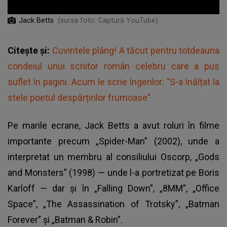
Jack Betts
(sursa foto: Captură YouTube)
Citește și:
Cuvintele plâng! A tăcut pentru totdeauna
condeiul unui scriitor român celebru care a pus
suflet în pagini. Acum le scrie îngerilor: "S-a înălțat la
stele poetul despărțirilor frumoase"
Pe marile ecrane, Jack Betts a avut roluri în filme
importante precum „Spider-Man” (2002), unde a
interpretat un membru al consiliului Oscorp, „Gods
and Monsters” (1998) — unde l-a portretizat pe Boris
Karloff — dar și în „Falling Down”, „8MM”, „Office
Space”, „The Assassination of Trotsky”, „Batman
Forever” și „Batman & Robin”.