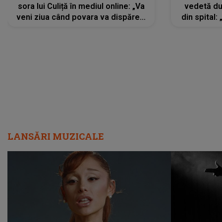
sora lui Culiță în mediul online: „Va
vedetă du
veni ziua când povara va dispărea,
din spital:
iar lacrimile...”
LANSĂRI MUZICALE