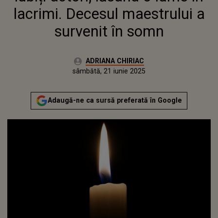
lacrimi. Decesul maestrului a
survenit în somn
Autor:
ADRIANA CHIRIAC
Publicat:
sâmbătă, 21 iunie 2025
Actualizat:
sâmbătă, 21 iunie 2025
Adaugă-ne ca sursă preferată în Google