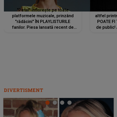
"Petal" înflorește pe toate
De această 
platformele muzicale, prinzând
altfel prin
"rădăcini" ÎN PLAYLISTURILE
POATE FI
fanilor. Piesa lansată recent de
de public!
Ariana Grande îi face pe
a lansat V
ascultători SĂ O ASCULTE PE
REPEAT
DIVERTISMENT