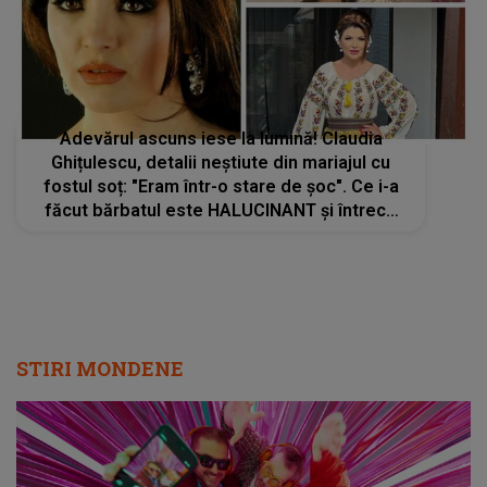
Adevărul ascuns iese la lumină! Claudia
Ghițulescu, detalii neștiute din mariajul cu
fostul soț: "Eram într-o stare de șoc". Ce i-a
făcut bărbatul este HALUCINANT și întrece
orice limită
STIRI MONDENE