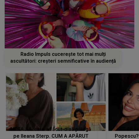
Radio Impuls cucerește tot mai mulți
ascultători: creșteri semnificative în audiență
MESAJUL care a făcut-o să plângă
CE SE Î
pe Ileana Sterp. CUM A APĂRUT
Popescu?