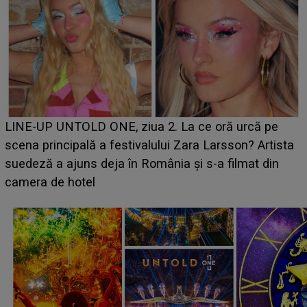
Ce a dezvăluit noua concurentă din "Casa Iubirii"
 pe
luat prin surprindere pe Emanuel. CINE ESTE
rtista
BĂIATUL VIZAT de Alexandra?! Aflându-se în fa
din
faptului împlinit, A RECUNOSCUT IMEDIAT: "Am
avut..."