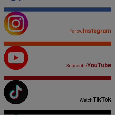
Instagram
Follow
YouTube
Subscribe
TikTok
Watch