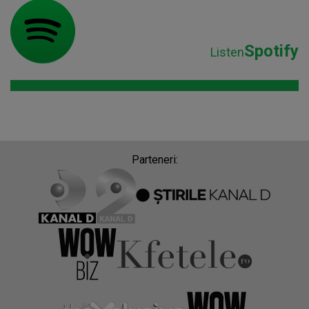
Spotify
Listen
Parteneri: