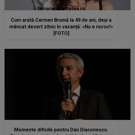
tvmania.libertatea.ro
Cum arată Carmen Brumă la 49 de ani, deși a
mâncat desert zilnic în vacanță: «Nu e noroc!»
[FOTO]
kanald2.ro
Momente dificile pentru Dan Diaconescu.