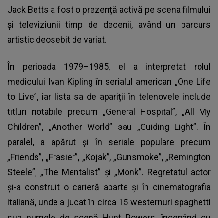
Jack Betts a fost o prezență activă pe scena filmului
și televiziunii timp de decenii, având un parcurs
artistic deosebit de variat.
În perioada 1979–1985, el a interpretat rolul
medicului Ivan Kipling în serialul american „One Life
to Live”, iar lista sa de apariții în telenovele include
titluri notabile precum „General Hospital”, „All My
Children”, „Another World” sau „Guiding Light”. În
paralel, a apărut și în seriale populare precum
„Friends”, „Frasier”, „Kojak”, „Gunsmoke”, „Remington
Steele”, „The Mentalist” și „Monk”. Regretatul actor
și-a construit o carieră aparte și în cinematografia
italiană, unde a jucat în circa 15 westernuri spaghetti
sub numele de scenă Hunt Powers, începând cu