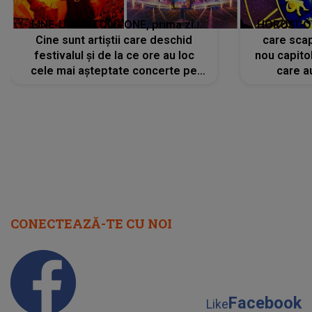
LINE-UP UNTOLD ONE, prima zi.
HOROSCOP 
Cine sunt artiștii care deschid
care scap
festivalul și de la ce ore au loc
nou capitol
cele mai așteptate concerte pe
care a
scena principală?
perioadă 
CONECTEAZĂ-TE CU NOI
Facebook
Like