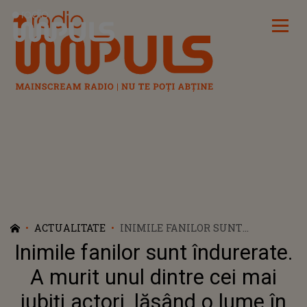
Radio Impuls
ACTUALITATE
INIMILE FANILOR SUNT
ÎNDURERATE. A MURIT UNUL
Inimile fanilor sunt îndurerate.
DINTRE CEI MAI IUBIȚI ACTORI,
LĂSÂND O LUME ÎN LACRIMI.
A murit unul dintre cei mai
DECESUL MAESTRULUI A
iubiți actori, lăsând o lume în
SURVENIT ÎN SOMN