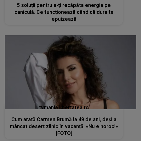
5 soluții pentru a-ți recăpăta energia pe
caniculă. Ce funcționează când căldura te
epuizează
tvmania.libertatea.ro
Cum arată Carmen Brumă la 49 de ani, deși a
mâncat desert zilnic în vacanță: «Nu e noroc!»
[FOTO]