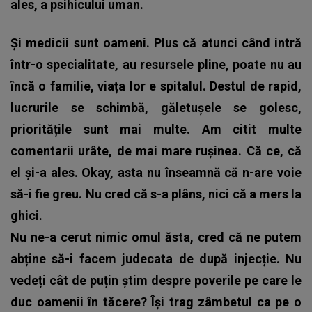
ales, a psihicului uman.
Și medicii sunt oameni. Plus că atunci când intră
într-o specialitate, au resursele pline, poate nu au
încă o familie, viața lor e spitalul. Destul de rapid,
lucrurile se schimbă, găletușele se golesc,
prioritățile sunt mai multe. Am citit multe
comentarii urâte, de mai mare rușinea. Că ce, că
el și-a ales. Okay, asta nu înseamnă că n-are voie
să-i fie greu. Nu cred că s-a plâns, nici că a mers la
ghici.
Nu ne-a cerut nimic omul ăsta, cred că ne putem
abține să-i facem judecata de după injecție. Nu
vedeți cât de puțin știm despre poverile pe care le
duc oamenii în tăcere? Își trag zâmbetul ca pe o