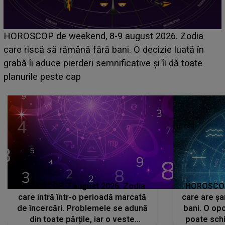
Emanuel a ținut ACEST DETALIU ASCUNS până
acum! În fața Alexandrei, concurentul din Casa Iubirii
face o MĂRTURISIRE NEAȘTEPTATĂ despre mama
sa: "I-am spus și ei în față, eu nu te iubesc pentru
că..."
HOROSCOP 7 august 2026. Zodia
HOROSCOP 
care intră într-o perioadă marcată
care are șa
de încercări. Problemele se adună
bani. O opo
din toate părțile, iar o veste
poate schi