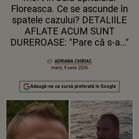
"PARE CĂ S-A..."
Floreasca. Ce se ascunde în
spatele cazului? DETALIILE
AFLATE ACUM SUNT
DUREROASE: "Pare că s-a..."
Autor:
ADRIANA CHIRIAC
Publicat:
marți, 9 iunie 2026
Actualizat:
marți, 9 iunie 2026
Adaugă-ne ca sursă preferată în Google