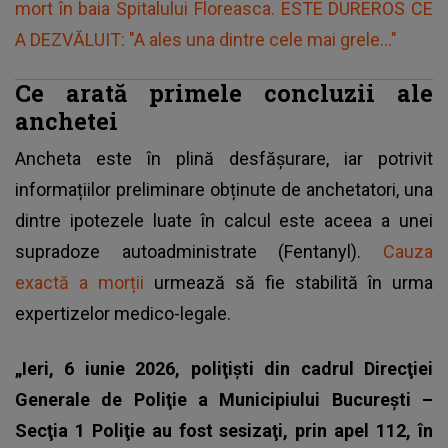
mort în baia Spitalului Floreasca. ESTE DUREROS CE
A DEZVĂLUIT: "A ales una dintre cele mai grele..."
Ce arată primele concluzii ale
anchetei
Ancheta este în plină desfășurare, iar potrivit
informațiilor preliminare obținute de anchetatori, una
dintre ipotezele luate în calcul este aceea a unei
supradoze autoadministrate (Fentanyl).
Cauza
exactă a morții
urmează să fie stabilită în urma
expertizelor medico-legale.
„Ieri, 6 iunie 2026, poliţişti din cadrul Direcţiei
Generale de Poliţie a Municipiului Bucureşti –
Secţia 1 Poliţie au fost sesizaţi, prin apel 112, în