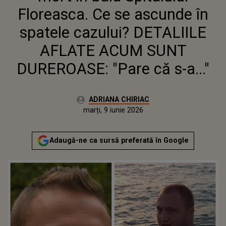
"PARE CĂ S-A..."
Floreasca. Ce se ascunde în
spatele cazului? DETALIILE
AFLATE ACUM SUNT
DUREROASE: "Pare că s-a..."
Autor:
ADRIANA CHIRIAC
Publicat:
marți, 9 iunie 2026
Actualizat:
marți, 9 iunie 2026
Adaugă-ne ca sursă preferată în Google