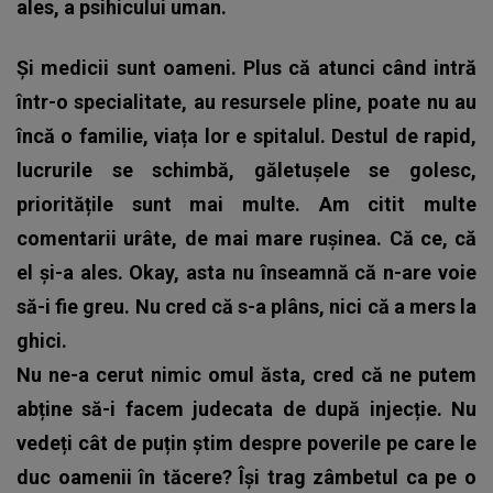
ales, a psihicului uman.
Și medicii sunt oameni. Plus că atunci când intră
într-o specialitate, au resursele pline, poate nu au
încă o familie, viața lor e spitalul. Destul de rapid,
lucrurile se schimbă, găletușele se golesc,
prioritățile sunt mai multe. Am citit multe
comentarii urâte, de mai mare rușinea. Că ce, că
el și-a ales. Okay, asta nu înseamnă că n-are voie
să-i fie greu. Nu cred că s-a plâns, nici că a mers la
ghici.
Nu ne-a cerut nimic omul ăsta, cred că ne putem
abține să-i facem judecata de după injecție. Nu
vedeți cât de puțin știm despre poverile pe care le
duc oamenii în tăcere? Își trag zâmbetul ca pe o