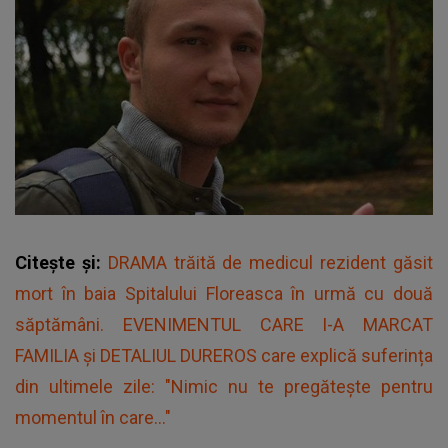
Citește și:
DRAMA trăită de medicul rezident găsit
mort în baia Spitalului Floreasca în urmă cu două
săptămâni. EVENIMENTUL CARE I-A MARCAT
FAMILIA și DETALIUL DUREROS care explică suferința
din ultimele zile: "Nimic nu te pregătește pentru
momentul în care..."