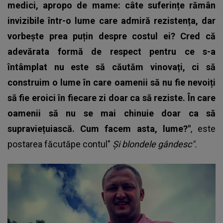
medici, apropo de mame: câte suferințe rămân
invizibile într-o lume care admiră rezistența, dar
vorbește prea puțin despre costul ei? Cred că
adevărata formă de respect pentru ce s-a
întâmplat nu este să căutăm vinovați, ci să
construim o lume în care oamenii să nu fie nevoiți
să fie eroici în fiecare zi doar ca să reziste. În care
oamenii să nu se mai chinuie doar ca să
supraviețuiască. Cum facem asta, lume?"
, este
postarea făcutăpe contul"
Și blondele gândesc".