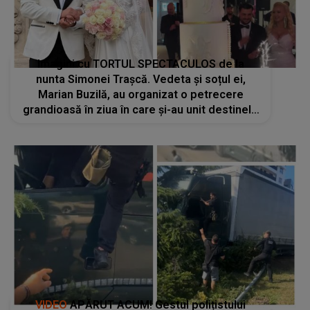
Imagini cu TORTUL SPECTACULOS de la
nunta Simonei Trașcă. Vedeta și soțul ei,
Marian Buzilă, au organizat o petrecere
grandioasă în ziua în care și-au unit destinele
în fața lui Dumnezeu
VIDEO
APĂRUT ACUM! Gestul polițistului