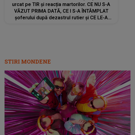
urcat pe TIR și reacția martorilor. CE NU S-A
VĂZUT PRIMA DATĂ, CE I S-A ÎNTÂMPLAT
șoferului după dezastrul rutier și CE LE-A
RECUNOSCUT anchetatorilor: "Dă-i cu spray!
Dă-i una la coaste! Înmoaie-l, f..."
STIRI MONDENE