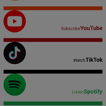
YouTube
Subscribe
TikTok
Watch
Spotify
Listen