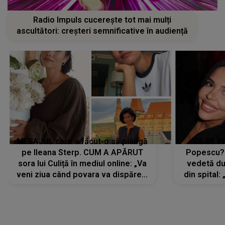
Radio Impuls cucerește tot mai mulți
ascultători: creșteri semnificative în audiență
MESAJUL care a făcut-o să plângă
CE SE Î
pe Ileana Sterp. CUM A APĂRUT
Popescu?
sora lui Culiță în mediul online: „Va
vedetă du
veni ziua când povara va dispărea,
din spital:
iar lacrimile...”