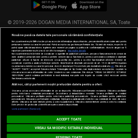
© 2019-2026 DOGAN MEDIA INTERNATIONAL SA, Toate
drepturile rezervate.
Nouă ne pasă ca datele tale personale să rămână confidențiale
Noi și partenerii noștri
589
stocăm și/sau accesăm informații pe dispozitivul dvs., precum identificatorii cookie unici pentru
prelucrarea datelor cu caracter personal. Puteți accepta sau gestiona preferințele dvs. făcând clic mai jos, respectiv vă
puteți opune utilizării unui interes legitim în orice moment pe pagina cu politica de confidențialitate. Aceste alegeri vor fi
raportate partenerilor noștri și nu vă vor afecta navigarea.
Mai multe detalii
Noi si partenerii nostri (retelele de socializare si agentiile de publicitate partenere, precum si furnizorii nostri de servicii de
date analitice) prelucram date pentru a permite website-ului sa functioneze, pentru a personaliza continutul si anunturile
publicitare afisate in functie de interesele si/sau profilul dvs., pentru a va oferi functionalitati aferente retelelor de
socializare si pentru a analiza traficul pe website. Beneficiati de drepturile prevazute de art. 15-22 din GDPR in legatura
cu prelucrarea datelor cu caracter personal. Aceste drepturi pot fi exercitate prin modalitatea indicata
aici
. Prin click pe
“ACCEPT TOATE”, acceptati folosirea tuturor Tehnologiilor de tip Cookie, care implica inclusiv acceptul dvs. cu privire la
stocarea/accesarea informatiilor de catre Vendor-ii cu care colaboram. Prin click pe “VREAU SA MODIFIC SETARILE
INDIVIDUAL” puteti schimba preferintele in mod individual, mai putin cele legate de cookie strict necesare pentru
functionarea website-ului.
Atât noi, cât și partenerii noștri prelucrăm datele pentru a oferi:
Stocarea și/sau accesarea informațiilor de pe un dispozitiv. Măsurarea performanței reclamelor. Utilizarea profilurilor
pentru selectarea conținutului personalizat. Dezvoltarea și îmbunătățirea serviciilor. Crearea profilurilor de conținut
personalizat. Utilizarea profilurilor pentru selectarea publicității personalizate. Crearea profilurilor pentru publicitate
personalizată. Măsurarea performanței conținutului. Înțelegerea publicului prin statistici sau combinații de date din surse
diferite. Utilizarea de date limitate pentru a selecta publicitatea. Utilizarea datelor limitate pentru a selecta conținutul.
Date precise de geolocație și identificarea prin scanarea dispozitivului.
Listă parteneri (furnizori)
MUSIC NON STOP
ACCEPT TOATE
Loading...
#hitperepeat
VREAU SA MODIFIC SETARILE INDIVIDUAL
RESPING TOATE