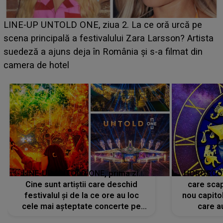
Ce a dezvăluit noua concurentă din "Casa Iubirii" l-a
luat prin surprindere pe Emanuel. CINE ESTE
BĂIATUL VIZAT de Alexandra?! Aflându-se în fața
faptului împlinit, A RECUNOSCUT IMEDIAT: "Am
avut..."
LINE-UP UNTOLD ONE, prima zi.
HOROSCOP 
Cine sunt artiștii care deschid
care scap
festivalul și de la ce ore au loc
nou capitol
cele mai așteptate concerte pe
care a
scena principală?
perioadă 