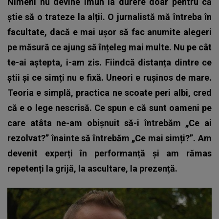
Nimeni nu devine imun la durere doar pentru că
știe să o trateze la alții. O jurnalistă mă întreba în
facultate, dacă e mai ușor să fac anumite alegeri
pe măsură ce ajung să înțeleg mai multe. Nu pe cât
te-ai aștepta, i-am zis. Fiindcă distanța dintre ce
știi și ce simți nu e fixă. Uneori e rușinos de mare.
Teoria e simplă, practica ne scoate peri albi, cred
că e o lege nescrisă. Ce spun e că sunt oameni pe
care atâta ne-am obișnuit să-i întrebăm „Ce ai
rezolvat?” înainte să întrebăm „Ce mai simți?”. Am
devenit experți în performanță și am rămas
repetenți la grijă, la ascultare, la prezență.