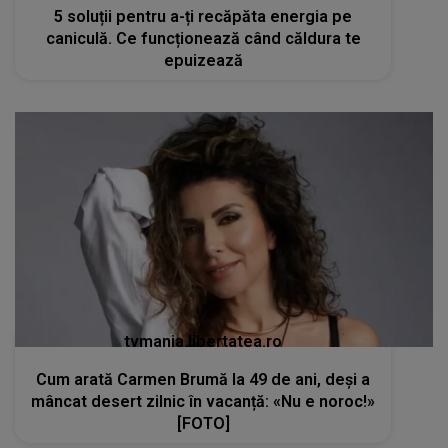
5 soluții pentru a-ți recăpăta energia pe
caniculă. Ce funcționează când căldura te
epuizează
tvmania.libertatea.ro
Cum arată Carmen Brumă la 49 de ani, deși a
mâncat desert zilnic în vacanță: «Nu e noroc!»
[FOTO]