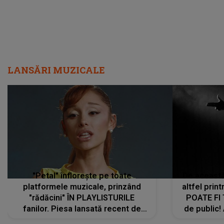
LANSĂRI MUZICALE
"Petal" înflorește pe toate
De această 
platformele muzicale, prinzând
altfel prin
"rădăcini" ÎN PLAYLISTURILE
POATE FI
fanilor. Piesa lansată recent de
de public!
Ariana Grande îi face pe
a lansat V