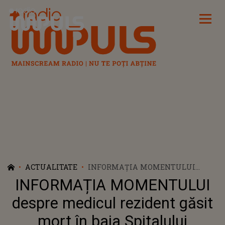
Radio Impuls
ACTUALITATE
INFORMAȚIA MOMENTULUI
DESPRE MEDICUL REZIDENT
INFORMAȚIA MOMENTULUI
GĂSIT MORT ÎN BAIA SPITALULUI
FLOREASCA. CE SE ASCUNDE ÎN
despre medicul rezident găsit
SPATELE CAZULUI? DETALIILE
mort în baia Spitalului
AFLATE ACUM SUNT DUREROASE: