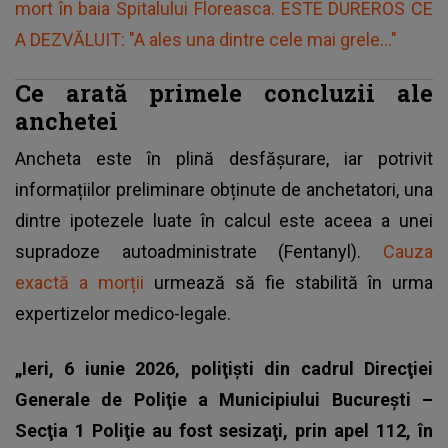
mort în baia Spitalului Floreasca. ESTE DUREROS CE
A DEZVĂLUIT: "A ales una dintre cele mai grele..."
Ce arată primele concluzii ale
anchetei
Ancheta este în plină desfășurare, iar potrivit
informațiilor preliminare obținute de anchetatori, una
dintre ipotezele luate în calcul este aceea a unei
supradoze autoadministrate (Fentanyl).
Cauza
exactă a morții
urmează să fie stabilită în urma
expertizelor medico-legale.
„Ieri, 6 iunie 2026, poliţişti din cadrul Direcţiei
Generale de Poliţie a Municipiului Bucureşti –
Secţia 1 Poliţie au fost sesizaţi, prin apel 112, în