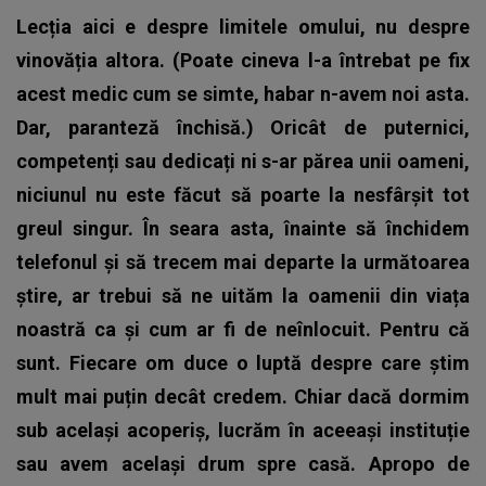
Lecția aici e despre limitele omului, nu despre
vinovăția altora. (Poate cineva l-a întrebat pe fix
acest medic cum se simte, habar n-avem noi asta.
Dar, paranteză închisă.) Oricât de puternici,
competenți sau dedicați ni s-ar părea unii oameni,
niciunul nu este făcut să poarte la nesfârșit tot
greul singur. În seara asta, înainte să închidem
telefonul și să trecem mai departe la următoarea
știre, ar trebui să ne uităm la oamenii din viața
noastră ca și cum ar fi de neînlocuit. Pentru că
sunt. Fiecare om duce o luptă despre care știm
mult mai puțin decât credem. Chiar dacă dormim
sub același acoperiș, lucrăm în aceeași instituție
sau avem același drum spre casă. Apropo de