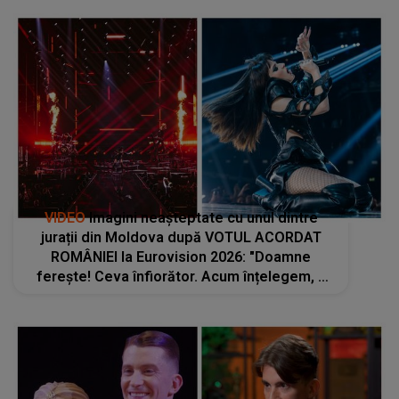
VIDEO
Imagini neașteptate cu unul dintre
jurații din Moldova după VOTUL ACORDAT
ROMÂNIEI la Eurovision 2026: "Doamne
ferește! Ceva înfiorător. Acum înțelegem, a
invidiat-o pe Alexandra Căpitănescu. Ce a
căutat în..."