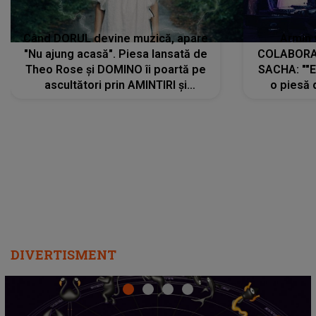
Când DORUL devine muzică, apare
Armin 
"Nu ajung acasă". Piesa lansată de
COLABORAR
Theo Rose și DOMINO îi poartă pe
SACHA: ""E
ascultători prin AMINTIRI și
o piesă 
REGĂSIRI, iar drumul emoțiilor
imediat pre
trece prin sufletul publicului:
cu mine șt
"Pentru toți cei care au plecat
păstrăm do
departe ca să le fie mai bine"
DIVERTISMENT