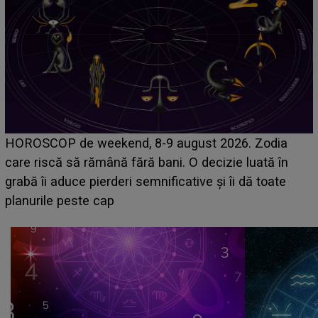
Emanuel a ținut ACEST DETALIU ASCUNS până
acum! În fața Alexandrei, concurentul din Casa Iubirii
face o MĂRTURISIRE NEAȘTEPTATĂ despre mama
sa: "I-am spus și ei în față, eu nu te iubesc pentru
că..."