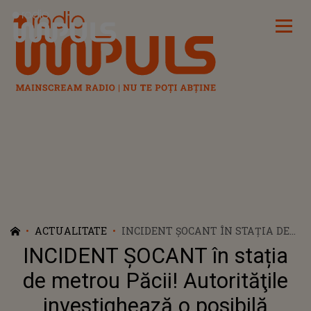
Radio Impuls
ACTUALITATE
INCIDENT ȘOCANT ÎN STAȚIA DE
METROU PĂCII! AUTORITĂŢILE
INCIDENT ȘOCANT în stația
INVESTIGHEAZĂ O POSIBILĂ
TENTATIVĂ DE SUICID
de metrou Păcii! Autorităţile
investighează o posibilă