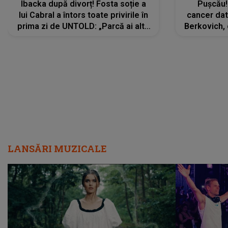
Ibacka după divorț! Fosta soție a
Pușcău!
lui Cabral a întors toate privirile în
cancer dato
prima zi de UNTOLD: „Parcă ai altă
Berkovich, 
strălucire, emani putere,
accident ru
încredere, siguranță...”
Dacă nu 
LANSĂRI MUZICALE