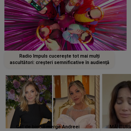
Radio Impuls cucerește tot mai mulți
ascultători: creșteri semnificative în audiență
Cât de bine îi merge Andreei
MĂRTURIA