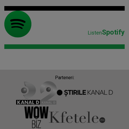
Spotify
Listen
Parteneri: