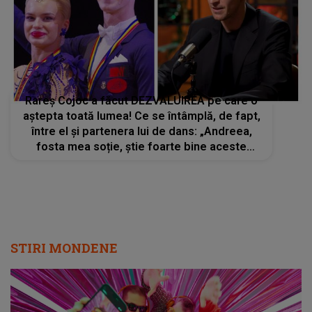
Rareș Cojoc a făcut DEZVĂLUIREA pe care o
aștepta toată lumea! Ce se întâmplă, de fapt,
între el și partenera lui de dans: „Andreea,
fosta mea soție, știe foarte bine aceste
lucruri”
STIRI MONDENE