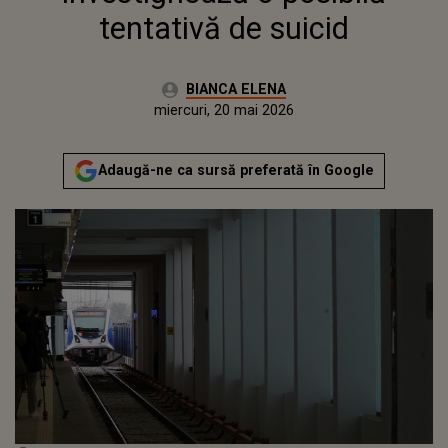
tentativă de suicid
Autor:
BIANCA ELENA
Publicat:
miercuri, 20 mai 2026
Actualizat:
miercuri, 20 mai 2026
Adaugă-ne ca sursă preferată în Google