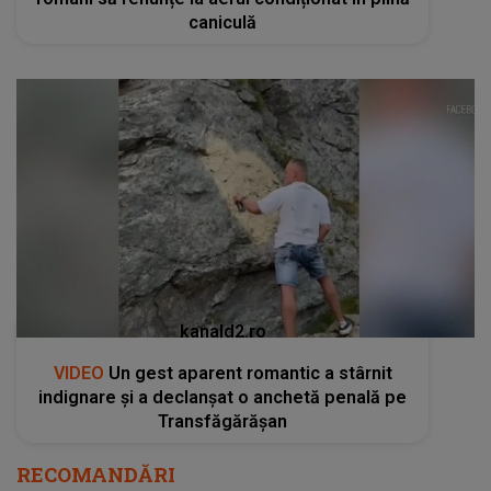
caniculă
kanald2.ro
VIDEO
Un gest aparent romantic a stârnit
indignare și a declanșat o anchetă penală pe
Transfăgărășan
RECOMANDĂRI