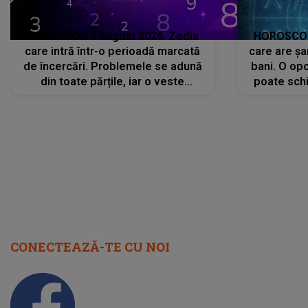
HOROSCOP 7 august 2026. Zodia
HOROSCOP 
care intră într-o perioadă marcată
care are șa
de încercări. Problemele se adună
bani. O opo
din toate părțile, iar o veste
poate schi
neașteptată îi dă planurile peste
la
cap
CONECTEAZĂ-TE CU NOI