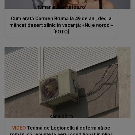
tvmania.libertatea.ro
Cum arată Carmen Brumă la 49 de ani, deși a
mâncat desert zilnic în vacanță: «Nu e noroc!»
[FOTO]
kanald2.ro
VIDEO
Teama de Legionella îi determină pe
români să renunțe la aerul condiționat în plină