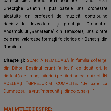
care au ales drumul artei populare. În anul 1975,
Gheorghe Galetin a pus bazele unei orchestre
alcătuite din profesori de muzică, contribuind
decisiv la dezvoltarea și prestigiul Orchestrei
Ansamblului „Bănățeana” din Timișoara, una dintre
cele mai valoroase formații folclorice din Banat și din
România.
Citește și:
SOARTĂ NEMILOASĂ în familia șoferiței
din Bihor! Destinul crunt "a lovit" de două ori, la
distanță de un an, luându-i pe rând pe cei doi soți ÎN
ACELEAȘI ÎMPREJURIMI CUMPLITE: "Se pare că
Dumnezeu i-a vrut împreună și dincolo, să-și..."
MAI MULTE DESPRE: