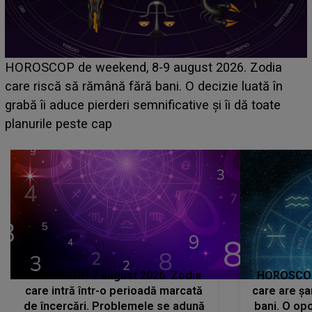
Emanuel a ținut ACEST DETALIU ASCUNS până
acum! În fața Alexandrei, concurentul din Casa Iubirii
face o MĂRTURISIRE NEAȘTEPTATĂ despre mama
sa: "I-am spus și ei în față, eu nu te iubesc pentru
că..."
HOROSCOP 7 august 2026. Zodia
HOROSCOP 
care intră într-o perioadă marcată
care are șa
de încercări. Problemele se adună
bani. O opo