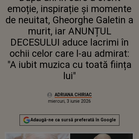
DECESULUI ADUCE LACRIMI ÎN
emoție, inspirație și momente
OCHII CELOR CARE L-AU ADMIRAT:
"A IUBIT MUZICA CU TOATĂ
de neuitat, Gheorghe Galetin a
FIINȚA LUI"
murit, iar ANUNȚUL
DECESULUI aduce lacrimi în
ochii celor care l-au admirat:
"A iubit muzica cu toată ființa
lui"
Autor:
ADRIANA CHIRIAC
Publicat:
miercuri, 3 iunie 2026
Actualizat:
miercuri, 3 iunie 2026
Adaugă-ne ca sursă preferată în Google