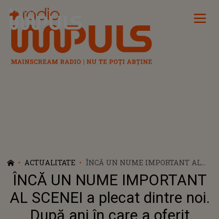
Radio Impuls
ACTUALITATE
ÎNCĂ UN NUME IMPORTANT AL
SCENEI A PLECAT DINTRE NOI.
ÎNCĂ UN NUME IMPORTANT
DUPĂ ANI ÎN CARE A OFERIT
EMOȚIE, INSPIRAȚIE ȘI MOMENTE
AL SCENEI a plecat dintre noi.
DE NEUITAT, GHEORGHE GALETIN
După ani în care a oferit
A MURIT, IAR ANUNȚUL