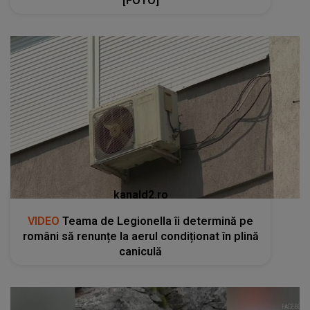
[FOTO]
kanald2.ro
VIDEO
Teama de Legionella îi determină pe
români să renunțe la aerul condiționat în plină
caniculă