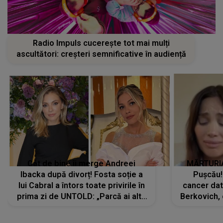
Radio Impuls cucerește tot mai mulți
ascultători: creșteri semnificative în audiență
Cât de bine îi merge Andreei
MĂRTURIA
Ibacka după divorț! Fosta soție a
Pușcău!
lui Cabral a întors toate privirile în
cancer dato
prima zi de UNTOLD: „Parcă ai altă
Berkovich, 
strălucire, emani putere,
accident ru
încredere, siguranță...”
Dacă nu 