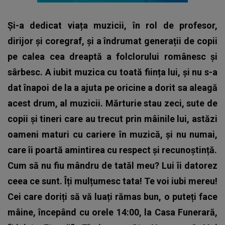
Și-a dedicat viața muzicii, în rol de profesor,
dirijor și coregraf, și a îndrumat generații de copii
pe calea cea dreaptă a folclorului românesc și
sârbesc. A iubit muzica cu toată ființa lui, și nu s-a
dat înapoi de la a ajuta pe oricine a dorit sa aleagă
acest drum, al muzicii. Mărturie stau zeci, sute de
copii și tineri care au trecut prin mâinile lui, astăzi
oameni maturi cu cariere în muzică, și nu numai,
care îi poartă amintirea cu respect și recunoștință.
Cum să nu fiu mândru de tatăl meu? Lui îi datorez
ceea ce sunt. Îți mulțumesc tata! Te voi iubi mereu!
Cei care doriți să vă luați rămas bun, o puteți face
mâine, începând cu orele 14:00, la Casa Funerară,