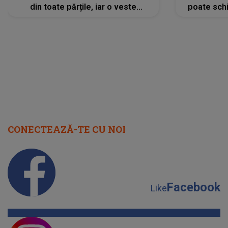
din toate părțile, iar o veste
poate schi
neașteptată îi dă planurile peste
la
cap
CONECTEAZĂ-TE CU NOI
Facebook
Like