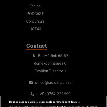
Echipa
PODCAST
Concursuri
HOT40
Contact
Bd. Mărăști 65-67,
Romexpo Intrarea C,
Pavilion T, sector 1
office@radioimpuls.ro
LIVE : 0754-222.999
WhatsApp: 0754-222.999
Nouă ne pasă ca datele tale personale să rămână confidențiale
Noi și partenerii noștri
589
stocăm și/sau accesăm informații pe dispozitivul dvs., precum identificatorii cookie unici pentru