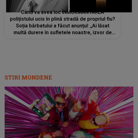
Când va avea loc ÎNMORMÂNTAREA
polițistului ucis în plină stradă de propriul fiu?
Soția bărbatului a făcut anunțul: „Ai lăsat
multă durere în sufletele noastre, izvor de
lacrimi și dor nespus”
STIRI MONDENE