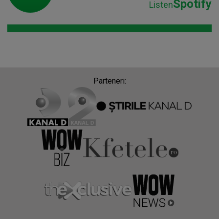
Spotify
Listen
Parteneri: