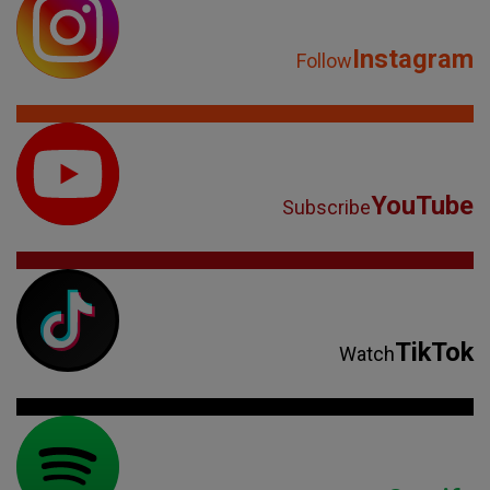
Instagram
Follow
YouTube
Subscribe
TikTok
Watch