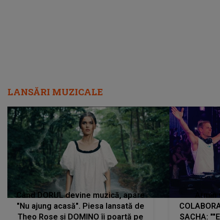
LANSĂRI MUZICALE
Când DORUL devine muzică, apare
Armin 
"Nu ajung acasă". Piesa lansată de
COLABORAR
Theo Rose și DOMINO îi poartă pe
SACHA: ""E