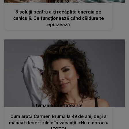
femeia.ro
5 soluții pentru a-ți recăpăta energia pe
caniculă. Ce funcționează când căldura te
epuizează
tvmania.libertatea.ro
Cum arată Carmen Brumă la 49 de ani, deși a
mâncat desert zilnic în vacanță: «Nu e noroc!»