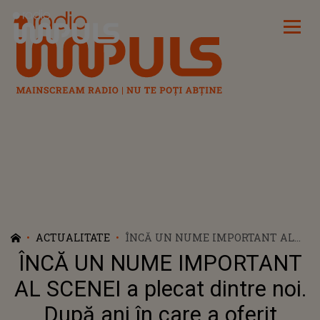
Radio Impuls
ACTUALITATE
ÎNCĂ UN NUME IMPORTANT AL
SCENEI A PLECAT DINTRE NOI.
ÎNCĂ UN NUME IMPORTANT
DUPĂ ANI ÎN CARE A OFERIT
EMOȚIE, INSPIRAȚIE ȘI MOMENTE
AL SCENEI a plecat dintre noi.
DE NEUITAT, GHEORGHE GALETIN
După ani în care a oferit
A MURIT, IAR ANUNȚUL