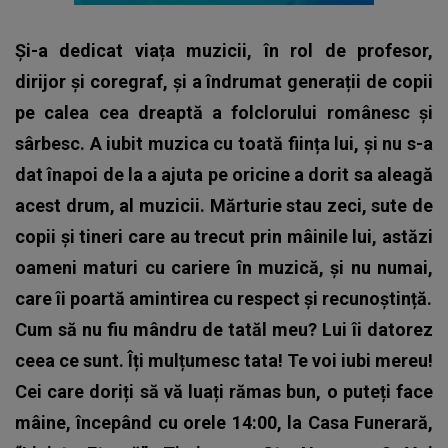
Și-a dedicat viața muzicii, în rol de profesor,
dirijor și coregraf, și a îndrumat generații de copii
pe calea cea dreaptă a folclorului românesc și
sârbesc. A iubit muzica cu toată ființa lui, și nu s-a
dat înapoi de la a ajuta pe oricine a dorit sa aleagă
acest drum, al muzicii. Mărturie stau zeci, sute de
copii și tineri care au trecut prin mâinile lui, astăzi
oameni maturi cu cariere în muzică, și nu numai,
care îi poartă amintirea cu respect și recunoștință.
Cum să nu fiu mândru de tatăl meu? Lui îi datorez
ceea ce sunt. Îți mulțumesc tata! Te voi iubi mereu!
Cei care doriți să vă luați rămas bun, o puteți face
mâine, începând cu orele 14:00, la Casa Funerară,