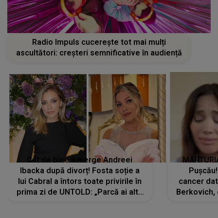
Radio Impuls cucerește tot mai mulți
ascultători: creșteri semnificative în audiență
Cât de bine îi merge Andreei
MĂRTURIA
Ibacka după divorț! Fosta soție a
Pușcău!
lui Cabral a întors toate privirile în
cancer dato
prima zi de UNTOLD: „Parcă ai altă
Berkovich, 
strălucire, emani putere,
accident ru
încredere, siguranță...”
Dacă nu 