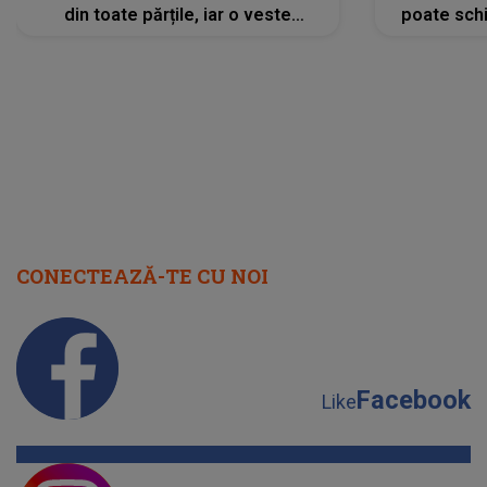
din toate părțile, iar o veste
poate schi
neașteptată îi dă planurile peste
la
cap
CONECTEAZĂ-TE CU NOI
Facebook
Like