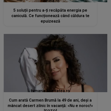
femeia.ro
5 soluții pentru a-ți recăpăta energia pe
caniculă. Ce funcționează când căldura te
epuizează
tvmania.libertatea.ro
Cum arată Carmen Brumă la 49 de ani, deși a
mâncat desert zilnic în vacanță: «Nu e noroc!»