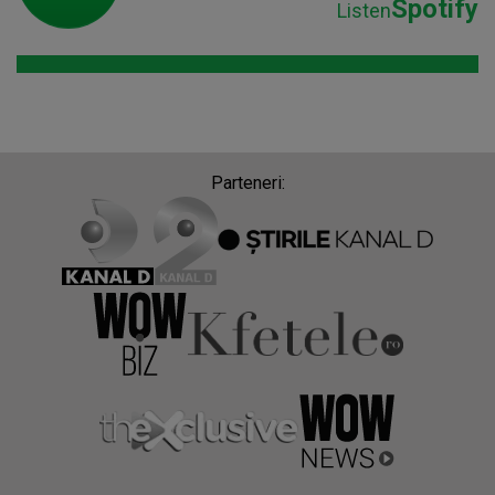
Spotify
Listen
Parteneri: