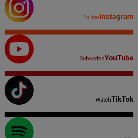
Instagram
Follow
YouTube
Subscribe
TikTok
Watch