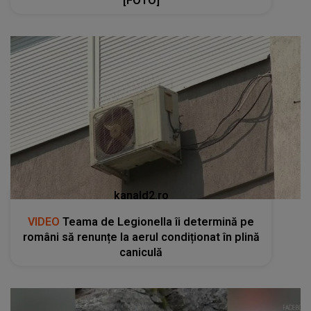
[FOTO]
kanald2.ro
VIDEO
Teama de Legionella îi determină pe
români să renunțe la aerul condiționat în plină
caniculă