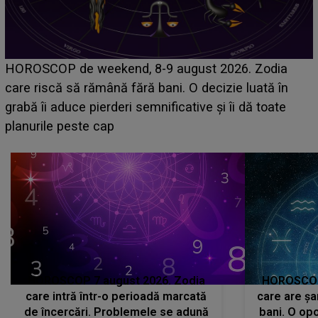
Emanuel a ținut ACEST DETALIU ASCUNS până
acum! În fața Alexandrei, concurentul din Casa Iubirii
face o MĂRTURISIRE NEAȘTEPTATĂ despre mama
sa: "I-am spus și ei în față, eu nu te iubesc pentru
că..."
HOROSCOP 7 august 2026. Zodia
HOROSCOP 
care intră într-o perioadă marcată
care are șa
de încercări. Problemele se adună
bani. O opo