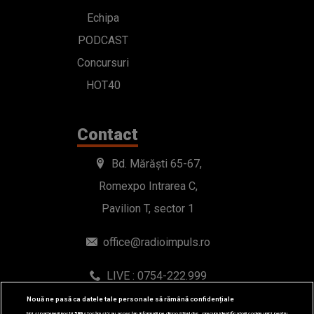
Echipa
PODCAST
Concursuri
HOT40
Contact
Bd. Mărăști 65-67,
Romexpo Intrarea C,
Pavilion T, sector 1
office@radioimpuls.ro
LIVE : 0754-222.999
WhatsApp: 0754-222.999
Nouă ne pasă ca datele tale personale să rămână confidențiale
Noi și partenerii noștri
589
stocăm și/sau accesăm informații pe dispozitivul dvs., precum identificatorii cookie unici pentru