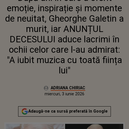
DECESULUI ADUCE LACRIMI ÎN
emoție, inspirație și momente
OCHII CELOR CARE L-AU ADMIRAT:
"A IUBIT MUZICA CU TOATĂ
de neuitat, Gheorghe Galetin a
FIINȚA LUI"
murit, iar ANUNȚUL
DECESULUI aduce lacrimi în
ochii celor care l-au admirat:
"A iubit muzica cu toată ființa
lui"
Autor:
ADRIANA CHIRIAC
Publicat:
miercuri, 3 iunie 2026
Actualizat:
miercuri, 3 iunie 2026
Adaugă-ne ca sursă preferată în Google