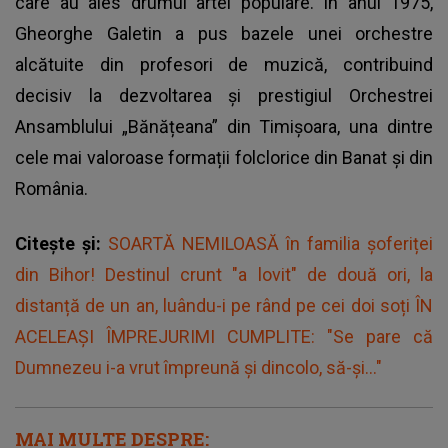
care au ales drumul artei populare. În anul 1975,
Gheorghe Galetin a pus bazele unei orchestre
alcătuite din profesori de muzică, contribuind
decisiv la dezvoltarea și prestigiul Orchestrei
Ansamblului „Bănățeana” din Timișoara, una dintre
cele mai valoroase formații folclorice din Banat și din
România.
Citește și:
SOARTĂ NEMILOASĂ în familia șoferiței
din Bihor! Destinul crunt "a lovit" de două ori, la
distanță de un an, luându-i pe rând pe cei doi soți ÎN
ACELEAȘI ÎMPREJURIMI CUMPLITE: "Se pare că
Dumnezeu i-a vrut împreună și dincolo, să-și..."
MAI MULTE DESPRE: