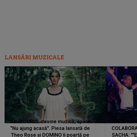
LANSĂRI MUZICALE
Când DORUL devine muzică, apare
Armin 
"Nu ajung acasă". Piesa lansată de
COLABORAR
Theo Rose și DOMINO îi poartă pe
SACHA: ""E