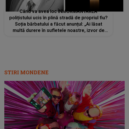
Când va avea loc ÎNMORMÂNTAREA
polițistului ucis în plină stradă de propriul fiu?
Soția bărbatului a făcut anunțul: „Ai lăsat
multă durere în sufletele noastre, izvor de
lacrimi și dor nespus”
STIRI MONDENE