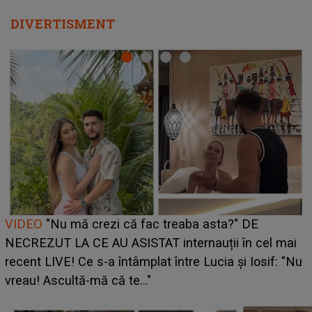
DIVERTISMENT
Cine este Bianca, tânăra clujeancă luată pe scenă la
UNTOLD ONE de Zara Larsson? Aceasta a dezvăluit
ce i-a spus artista suedeză în culise: „Nu am fost
pregătită...”