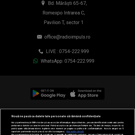
Bd. Mărăști 65-67,
Romexpo Intrarea C,
Pavilion T, sector 1
office@radioimpuls.ro
LIVE : 0754-222.999
WhatsApp: 0754-222.999
© 2019-2026 DOGAN MEDIA INTERNATIONAL SA, Toate
Nouă ne pasă ca datele tale personale să rămână confidențiale
drepturile rezervate.
Noi și partenerii noștri
589
stocăm și/sau accesăm informații pe dispozitivul dvs., precum identificatorii cookie unici pentru
prelucrarea datelor cu caracter personal. Puteți accepta sau gestiona preferințele dvs. făcând clic mai jos, respectiv vă
puteți opune utilizării unui interes legitim în orice moment pe pagina cu politica de confidențialitate. Aceste alegeri vor fi
raportate partenerilor noștri și nu vă vor afecta navigarea.
Mai multe detalii
Noi si partenerii nostri (retelele de socializare si agentiile de publicitate partenere, precum si furnizorii nostri de servicii de