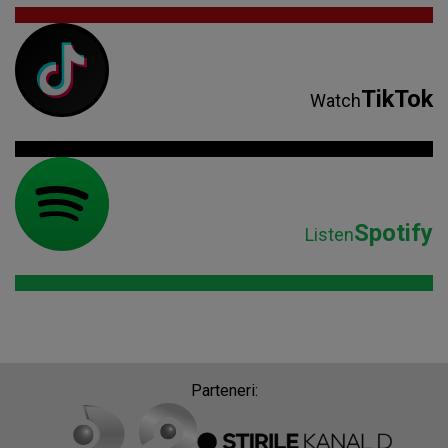
TikTok
Watch
Spotify
Listen
Parteneri: