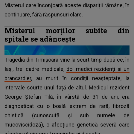
Misterul care înconjoară aceste dispariții rămâne, în
continuare, fără răspunsuri clare.
Misterul morților subite din
spitale se adâncește
Tragedia din Timișoara vine la scurt timp după ce, în
Iași, trei cadre medicale,
doi medici rezidenți și un
brancardier
, au murit în condiții neașteptate, la
intervale scurte unul față de altul. Medicul rezident
George Ștefan Tilă, în vârstă de 31 de ani, era
diagnosticat cu o boală extrem de rară, fibroză
chistică (cunoscută și sub numele de
mucoviscidoză), o afecțiune genetică severă care
afectează sistemul respirator și digestiv.