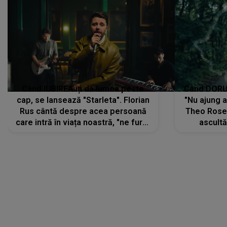
Când IUBIREA îți dă lumea peste
Când DORUL
cap, se lansează "Starleta". Florian
"Nu ajung 
Rus cântă despre acea persoană
Theo Rose 
care intră în viața noastră, "ne fură"
ascultă
toate PRIVIRILE, toate GÂNDURILE,
REGĂSIRI
tot UNIVERSUL și fără să ne dăm
trece pr
seama, ajunge să fie motivul
"Pentru t
pentru care zâmbim
departe 