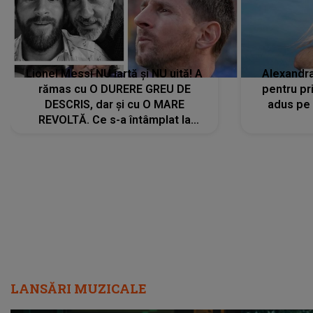
Lionel Messi NU iartă și NU uită! A
Alexandr
rămas cu O DURERE GREU DE
pentru pr
DESCRIS, dar și cu O MARE
adus pe 
REVOLTĂ. Ce s-a întâmplat la
ÎNMORMÂNTAREA tatălui său l-a
făcut să ia o DECIZIE DRASTICĂ
LANSĂRI MUZICALE