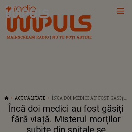
Radio Impuls
ACTUALITATE
ÎNCĂ DOI MEDICI AU FOST GĂSIȚI
FĂRĂ VIAȚĂ. MISTERUL
Încă doi medici au fost găsiți
MORȚILOR SUBITE DIN SPITALE
SE ADÂNCEȘTE. CE S-A
fără viață. Misterul morților
DESCOPERIT PÂNĂ ACUM
subite din spitale se