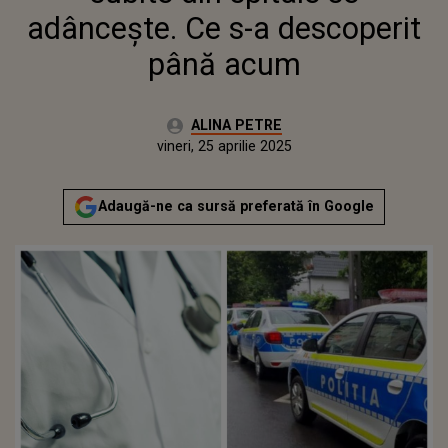
adâncește. Ce s-a descoperit
până acum
Autor:
ALINA PETRE
Publicat:
vineri, 25 aprilie 2025
Actualizat:
vineri, 25 aprilie 2025
Adaugă-ne ca sursă preferată în Google