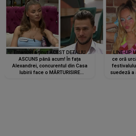
Emanuel a ținut ACEST DETALIU
LINE-UP U
ASCUNS până acum! În fața
ce oră urc
Alexandrei, concurentul din Casa
festivalul
Iubirii face o MĂRTURISIRE
suedeză a a
NEAȘTEPTATĂ despre mama sa:
s-a film
"I-am spus și ei în față, eu nu te
iubesc pentru că..."