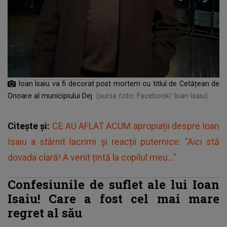
Ioan Isaiu va fi decorat post mortem cu titlul de Cetățean de
Onoare al municipiului Dej
(sursa foto: Facebook/ Ioan Isaiu)
Citește și:
CE AU AFLAT ACUM apropiații despre Ioan
Isaiu a stârnit lacrimi și reacții puternice: "Aici stă
dovada clară! A venit țintă la copilul meu..."
Confesiunile de suflet ale lui Ioan
Isaiu! Care a fost cel mai mare
regret al său