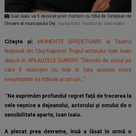
Ioan Isaiu va fi decorat post mortem cu titlul de Cetățean de
Onoare al municipiului Dej
(sursa foto: Facebook/ Ioan Isaiu)
Citește și:
MOMENTE SFÂȘIETOARE la Teatrul
Național din Cluj-Napoca! Trupul actorului Ioan Isaiu
depus în APLAUZELE DURERII: "Dincolo de șocul pe
care îl resimțim cu toții în fața acestei morți
neașteptate se întinde acum un..."
”
Ne exprimăm profundul regret față de trecerea la
cele veșnice a dejeanului, actorului și omului de o
sensibilitate aparte, Ioan Isaiu.
A plecat prea devreme, însă a lăsat în urmă o