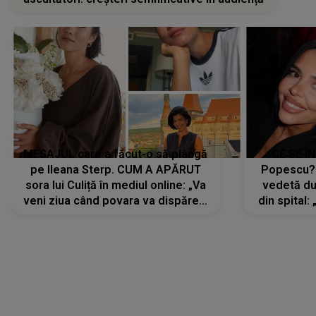
MESAJUL care a făcut-o să plângă
CE SE Î
pe Ileana Sterp. CUM A APĂRUT
Popescu?
sora lui Culiță în mediul online: „Va
vedetă du
veni ziua când povara va dispărea,
din spital:
iar lacrimile...”