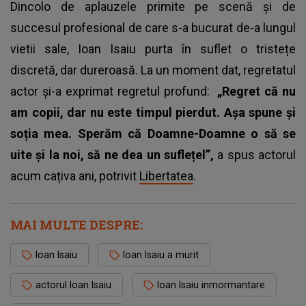
Dincolo de aplauzele primite pe scenă și de
succesul profesional de care s-a bucurat de-a lungul
vietii sale, Ioan Isaiu purta în suflet o tristețe
discretă, dar dureroasă. La un moment dat, regretatul
actor și-a exprimat regretul profund:
„Regret că nu
am copii, dar nu este timpul pierdut. Așa spune și
soția mea. Sperăm că Doamne-Doamne o să se
uite și la noi, să ne dea un suflețel”,
a spus actorul
acum cațiva ani, potrivit
Libertatea
.
MAI MULTE DESPRE:
Ioan Isaiu
Ioan Isaiu a murit
actorul Ioan Isaiu
Ioan Isaiu inmormantare