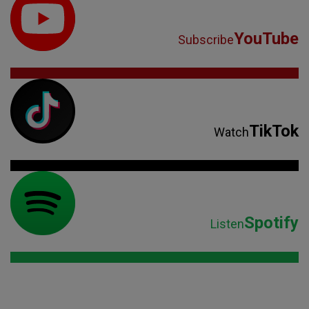
YouTube
Subscribe
TikTok
Watch
Spotify
Listen