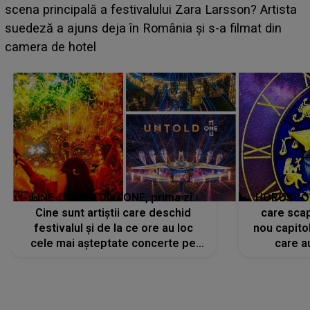
luat prin surprindere pe Emanuel. CINE ESTE
BĂIATUL VIZAT de Alexandra?! Aflându-se în fața
faptului împlinit, A RECUNOSCUT IMEDIAT: "Am
avut..."
LINE-UP UNTOLD ONE, prima zi.
HOROSCOP 
Cine sunt artiștii care deschid
care scap
festivalul și de la ce ore au loc
nou capitol
cele mai așteptate concerte pe
care a
scena principală?
perioadă 