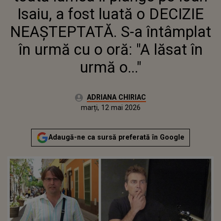
ORĂ: "A LĂSAT ÎN URMĂ O..."
Isaiu, a fost luată o DECIZIE
NEAȘTEPTATĂ. S-a întâmplat
în urmă cu o oră: "A lăsat în
urmă o..."
Autor:
ADRIANA CHIRIAC
Publicat:
marți, 12 mai 2026
Actualizat:
marți, 12 mai 2026
Adaugă-ne ca sursă preferată în Google