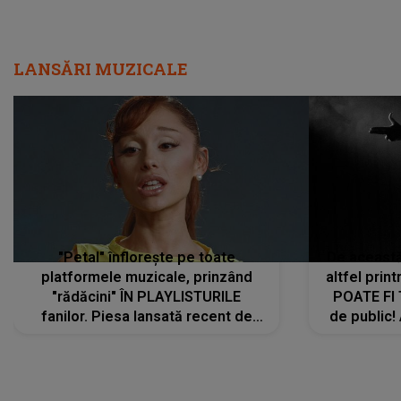
LANSĂRI MUZICALE
"Petal" înflorește pe toate
De această 
platformele muzicale, prinzând
altfel prin
"rădăcini" ÎN PLAYLISTURILE
POATE FI
fanilor. Piesa lansată recent de
de public!
Ariana Grande îi face pe
a lansat V
ascultători SĂ O ASCULTE PE
REPEAT