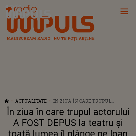
Radio Impuls
ACTUALITATE
ÎN ZIUA ÎN CARE TRUPUL
ACTORULUI A FOST DEPUS LA
În ziua în care trupul actorului
TEATRU ȘI TOATĂ LUMEA ÎL
PLÂNGE PE IOAN ISAIU, A FOST
A FOST DEPUS la teatru și
LUATĂ O DECIZIE NEAȘTEPTATĂ.
toată lumea îl plânge pe Ioan
S-A ÎNTÂMPLAT ÎN URMĂ CU O