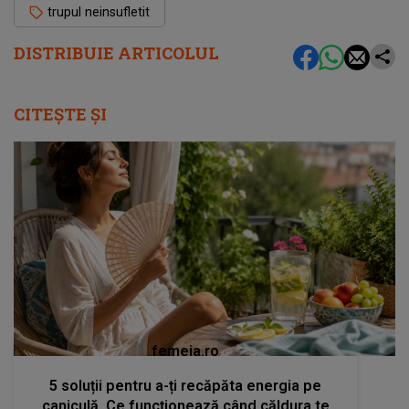
trupul neinsufletit
DISTRIBUIE ARTICOLUL
CITEȘTE ȘI
femeia.ro
5 soluții pentru a-ți recăpăta energia pe
caniculă. Ce funcționează când căldura te