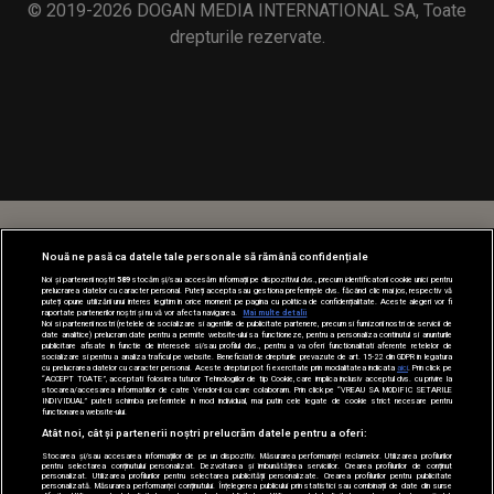
© 2019-2026 DOGAN MEDIA INTERNATIONAL SA, Toate
drepturile rezervate.
Nouă ne pasă ca datele tale personale să rămână confidențiale
Noi și partenerii noștri
589
stocăm și/sau accesăm informații pe dispozitivul dvs., precum identificatorii cookie unici pentru
prelucrarea datelor cu caracter personal. Puteți accepta sau gestiona preferințele dvs. făcând clic mai jos, respectiv vă
puteți opune utilizării unui interes legitim în orice moment pe pagina cu politica de confidențialitate. Aceste alegeri vor fi
raportate partenerilor noștri și nu vă vor afecta navigarea.
Mai multe detalii
Noi si partenerii nostri (retelele de socializare si agentiile de publicitate partenere, precum si furnizorii nostri de servicii de
date analitice) prelucram date pentru a permite website-ului sa functioneze, pentru a personaliza continutul si anunturile
publicitare afisate in functie de interesele si/sau profilul dvs., pentru a va oferi functionalitati aferente retelelor de
socializare si pentru a analiza traficul pe website. Beneficiati de drepturile prevazute de art. 15-22 din GDPR in legatura
cu prelucrarea datelor cu caracter personal. Aceste drepturi pot fi exercitate prin modalitatea indicata
aici
. Prin click pe
“ACCEPT TOATE”, acceptati folosirea tuturor Tehnologiilor de tip Cookie, care implica inclusiv acceptul dvs. cu privire la
stocarea/accesarea informatiilor de catre Vendor-ii cu care colaboram. Prin click pe “VREAU SA MODIFIC SETARILE
INDIVIDUAL” puteti schimba preferintele in mod individual, mai putin cele legate de cookie strict necesare pentru
functionarea website-ului.
Atât noi, cât și partenerii noștri prelucrăm datele pentru a oferi:
Stocarea și/sau accesarea informațiilor de pe un dispozitiv. Măsurarea performanței reclamelor. Utilizarea profilurilor
pentru selectarea conținutului personalizat. Dezvoltarea și îmbunătățirea serviciilor. Crearea profilurilor de conținut
personalizat. Utilizarea profilurilor pentru selectarea publicității personalizate. Crearea profilurilor pentru publicitate
personalizată. Măsurarea performanței conținutului. Înțelegerea publicului prin statistici sau combinații de date din surse