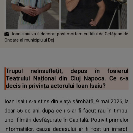
Ioan Isaiu va fi decorat post mortem cu titlul de Cetățean de
Onoare al municipiului Dej
Trupul neînsuflețit, depus în foaierul
Teatrului Național din Cluj Napoca. Ce s-a
decis în privința actorului Ioan Isaiu?
Ioan Isaiu s-a stins din viață sâmbătă, 9 mai 2026, la
doar 56 de ani, după ce i s-ar fi făcut rău în timpul
unor filmări desfășurate în Capitală. Potrivit primelor
informațiilor, cauza decesului ar fi fost un infarct.