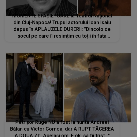
MOMENTE SFÂȘIETOARE la Teatrul Național
din Cluj-Napoca! Trupul actorului Ioan Isaiu
depus în APLAUZELE DURERII: "Dincolo de
șocul pe care îl resimțim cu toții în fața
acestei morți neașteptate se întinde acum
un..."
Petrișor Ruge NU a fost la nunta Andreei
Bălan cu Victor Cornea, dar A RUPT TĂCEREA
A DOUA ZI: „Același om. E ok, să fii trist..."