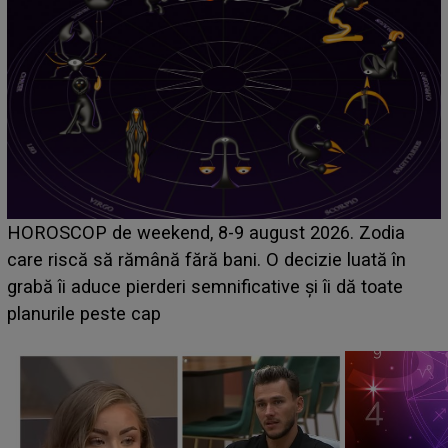
Emanuel a ținut ACEST DETALIU ASCUNS până
acum! În fața Alexandrei, concurentul din Casa Iubirii
face o MĂRTURISIRE NEAȘTEPTATĂ despre mama
sa: "I-am spus și ei în față, eu nu te iubesc pentru
că..."