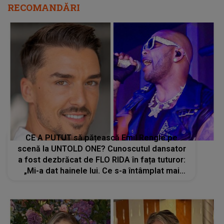
RECOMANDĂRI
CE A PUTUT să pățească Emil Rengle pe
scenă la UNTOLD ONE? Cunoscutul dansator
a fost dezbrăcat de FLO RIDA în fața tuturor:
„Mi-a dat hainele lui. Ce s-a întâmplat mai
exact...”