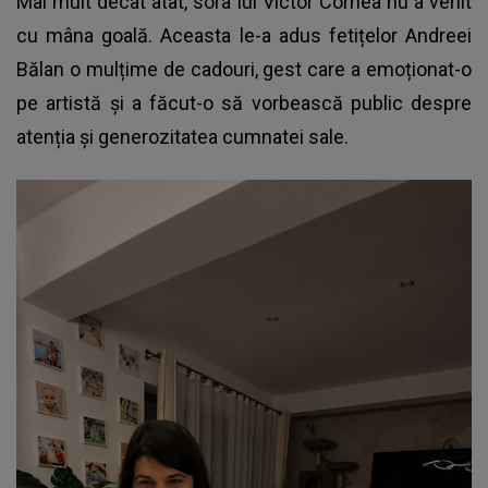
Mai mult decât atât, sora lui Victor Cornea nu a venit
cu mâna goală. Aceasta le-a adus fetițelor Andreei
Bălan o mulțime de cadouri, gest care a emoționat-o
pe artistă și a făcut-o să vorbească public despre
atenția și generozitatea cumnatei sale.