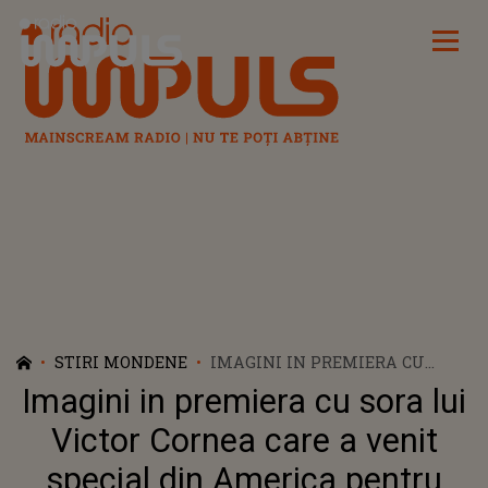
Radio Impuls
STIRI MONDENE
IMAGINI IN PREMIERA CU
SORA LUI VICTOR CORNEA CARE
Imagini in premiera cu sora lui
A VENIT SPECIAL DIN AMERICA
PENTRU NUNTA
Victor Cornea care a venit
TENISMENULUI CU ANDREEA
special din America pentru
BALAN. GESTUL CARE A