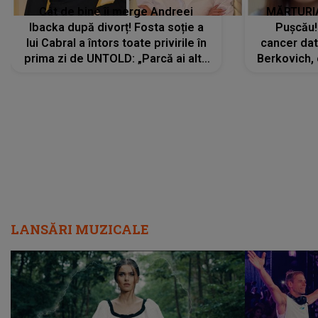
Cât de bine îi merge Andreei
MĂRTURIA
Ibacka după divorț! Fosta soție a
Pușcău!
lui Cabral a întors toate privirile în
cancer dato
prima zi de UNTOLD: „Parcă ai altă
Berkovich, 
strălucire, emani putere,
accident ru
încredere, siguranță...”
Dacă nu 
LANSĂRI MUZICALE