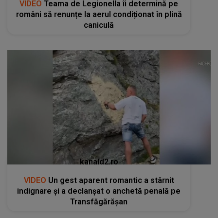
VIDEO
Teama de Legionella îi determină pe
români să renunțe la aerul condiționat în plină
caniculă
kanald2.ro
VIDEO
Un gest aparent romantic a stârnit
indignare și a declanșat o anchetă penală pe
Transfăgărășan