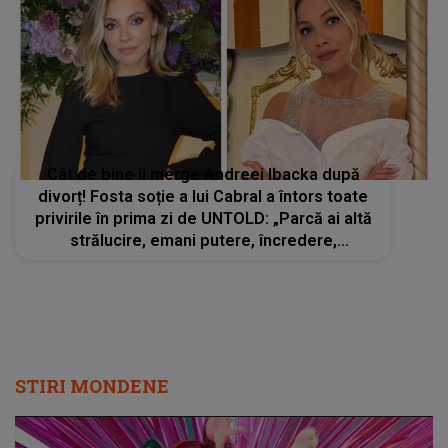
Cât de bine îi merge Andreei Ibacka după
divorț! Fosta soție a lui Cabral a întors toate
privirile în prima zi de UNTOLD: „Parcă ai altă
strălucire, emani putere, încredere,
siguranță...”
STIRI MONDENE