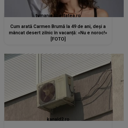
tvmania.libertatea.ro
Cum arată Carmen Brumă la 49 de ani, deși a
mâncat desert zilnic în vacanță: «Nu e noroc!»
[FOTO]
kanald2.ro