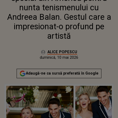
IMPRESIONAT-O PROFUND PE
nunta tenismenului cu
ARTISTĂ
Andreea Balan. Gestul care a
impresionat-o profund pe
artistă
Autor:
ALICE POPESCU
Publicat:
duminică, 10 mai 2026
Actualizat:
duminică, 10 mai 2026
Adaugă-ne ca sursă preferată în Google