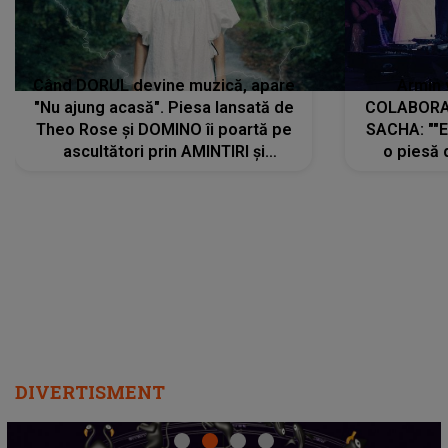
Când DORUL devine muzică, apare
Armin 
"Nu ajung acasă". Piesa lansată de
COLABORAR
Theo Rose și DOMINO îi poartă pe
SACHA: ""E
ascultători prin AMINTIRI și
o piesă 
REGĂSIRI, iar drumul emoțiilor
imediat pre
trece prin sufletul publicului:
cu mine șt
"Pentru toți cei care au plecat
păstrăm do
departe ca să le fie mai bine"
DIVERTISMENT