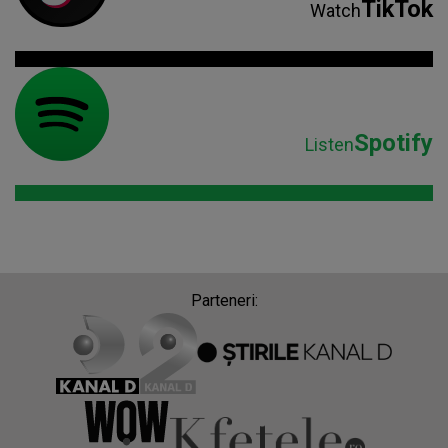
TikTok
Watch
Spotify
Listen
Parteneri: