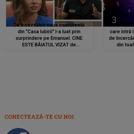
Ce a dezvăluit noua concurentă
HOROSCOP 
din "Casa Iubirii" l-a luat prin
care intră
surprindere pe Emanuel. CINE
de încercă
ESTE BĂIATUL VIZAT de
din toat
Alexandra?! Aflându-se în fața
neașteptat
faptului împlinit, A RECUNOSCUT
IMEDIAT: "Am avut..."
CONECTEAZĂ-TE CU NOI