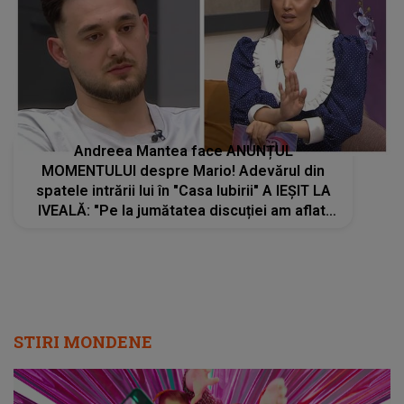
Andreea Mantea face ANUNȚUL
MOMENTULUI despre Mario! Adevărul din
spatele intrării lui în "Casa Iubirii" A IEȘIT LA
IVEALĂ: "Pe la jumătatea discuției am aflat.
Noi nu știam că el este..."
STIRI MONDENE