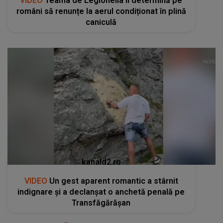
VIDEO
Teama de Legionella îi determină pe
români să renunțe la aerul condiționat în plină
caniculă
kanald2.ro
VIDEO
Un gest aparent romantic a stârnit
indignare și a declanșat o anchetă penală pe
Transfăgărășan