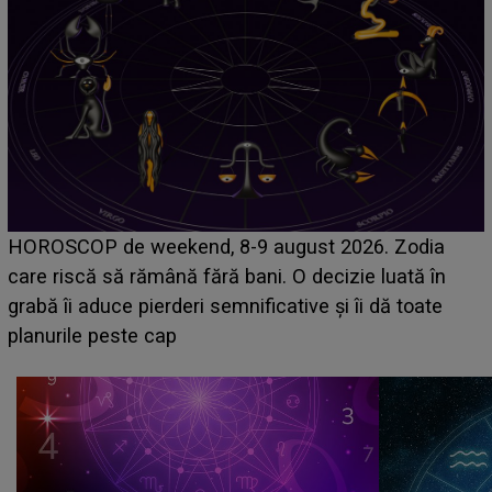
Emanuel a ținut ACEST DETALIU ASCUNS până
acum! În fața Alexandrei, concurentul din Casa Iubirii
face o MĂRTURISIRE NEAȘTEPTATĂ despre mama
sa: "I-am spus și ei în față, eu nu te iubesc pentru
că..."