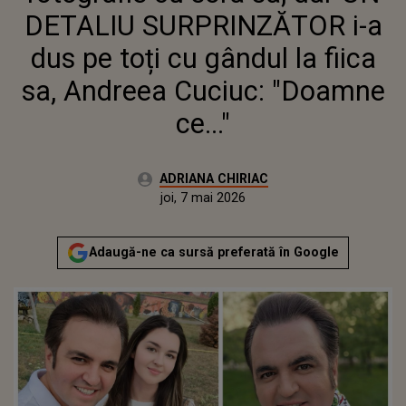
"DOAMNE CE..."
DETALIU SURPRINZĂTOR i-a
dus pe toți cu gândul la fiica
sa, Andreea Cuciuc: "Doamne
ce..."
Autor:
ADRIANA CHIRIAC
Publicat:
joi, 7 mai 2026
Actualizat:
joi, 7 mai 2026
Adaugă-ne ca sursă preferată în Google