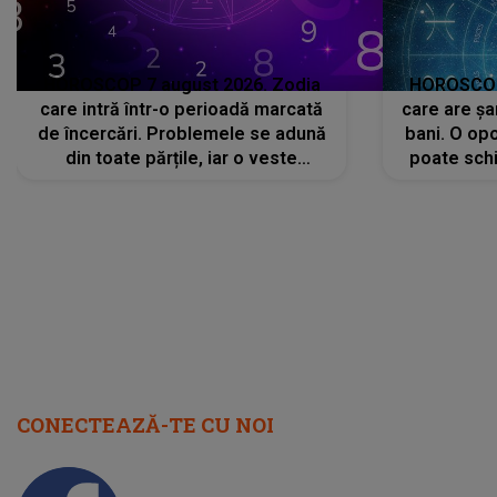
HOROSCOP 7 august 2026. Zodia
HOROSCOP 
care intră într-o perioadă marcată
care are șa
de încercări. Problemele se adună
bani. O opo
din toate părțile, iar o veste
poate schi
neașteptată îi dă planurile peste
la
cap
CONECTEAZĂ-TE CU NOI