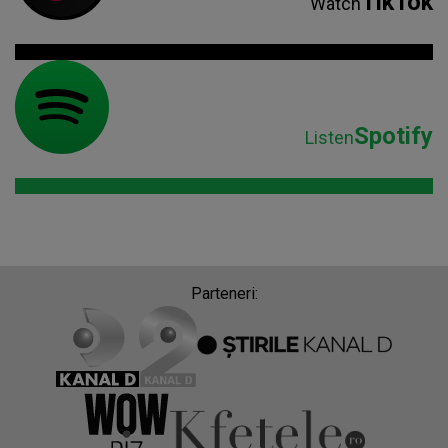
TikTok
Watch
Spotify
Listen
Parteneri: