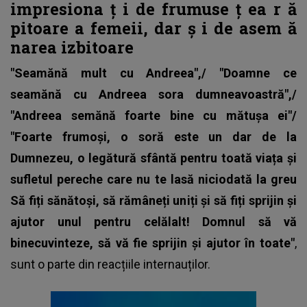
impresiona
ț
i de frumuse
ț
ea r
ă
pitoare a femeii, dar
ș
i de asem
ă
narea izbitoare
"Seamănă mult cu Andreea",/ "Doamne ce
seamănă cu Andreea sora dumneavoastră",/
"Andreea semănă foarte bine cu mătușa ei"/
"Foarte frumoși, o soră este un dar de la
Dumnezeu, o legătură sfântă pentru toată viața și
sufletul pereche care nu te lasă niciodată la greu
Să fiți sănătoși, să rămâneți uniți și să fiți sprijin și
ajutor unul pentru celălalt! Domnul să vă
binecuvinteze, să vă fie sprijin și ajutor în toate"
,
sunt o parte din reacțiile internauților.