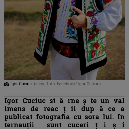
Igor Cuciuc
(sursa foto: Facebook/ Igor Cuciuc)
Igor Cuciuc st
â
rne
ș
te un val
imens de reac
ț
ii dup
ă
ce a
publicat fotografia cu sora lui. In
ternauții
sunt cuceri
ț
i
ș
i