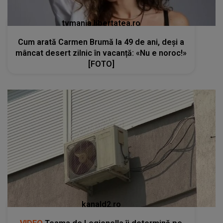
tvmania.libertatea.ro
Cum arată Carmen Brumă la 49 de ani, deși a
mâncat desert zilnic în vacanță: «Nu e noroc!»
[FOTO]
kanald2.ro