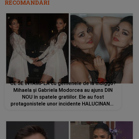
RECOMANDĂRI
CE SE ÎNTÂMPLĂ cu gemenele de la Indiggo?
Mihaela și Gabriela Modorcea au ajuns DIN
NOU în spatele gratiilor. Ele au fost
protagonistele unor incidente HALUCINANTE
cu polițiștii din Miami