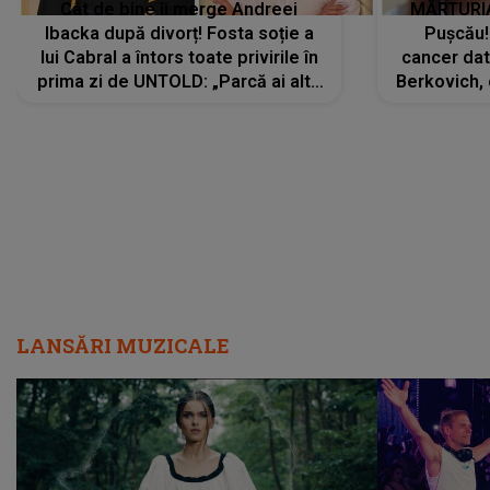
Cât de bine îi merge Andreei
MĂRTURIA
Ibacka după divorț! Fosta soție a
Pușcău!
lui Cabral a întors toate privirile în
cancer dato
prima zi de UNTOLD: „Parcă ai altă
Berkovich, 
strălucire, emani putere,
accident ru
încredere, siguranță...”
Dacă nu 
LANSĂRI MUZICALE