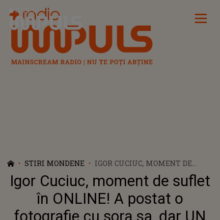
Radio Impuls
STIRI MONDENE
IGOR CUCIUC, MOMENT DE
SUFLET ÎN ONLINE! A POSTAT O
Igor Cuciuc, moment de suflet
FOTOGRAFIE CU SORA SA, DAR
UN DETALIU SURPRINZĂTOR I-
în ONLINE! A postat o
A DUS PE TOȚI CU GÂNDUL LA
fotografie cu sora sa, dar UN
FIICA SA, ANDREEA CUCIUC: