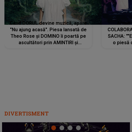
Când DORUL devine muzică, apare
Armin 
"Nu ajung acasă". Piesa lansată de
COLABORAR
Theo Rose și DOMINO îi poartă pe
SACHA: ""E
ascultători prin AMINTIRI și
o piesă 
REGĂSIRI, iar drumul emoțiilor
imediat pre
trece prin sufletul publicului:
cu mine șt
"Pentru toți cei care au plecat
păstrăm do
departe ca să le fie mai bine"
DIVERTISMENT