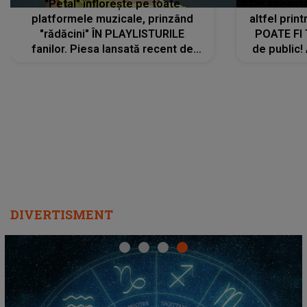
"Petal" înflorește pe toate
De această 
platformele muzicale, prinzând
altfel prin
"rădăcini" ÎN PLAYLISTURILE
POATE FI
fanilor. Piesa lansată recent de
de public!
Ariana Grande îi face pe
a lansat V
ascultători SĂ O ASCULTE PE
REPEAT
DIVERTISMENT