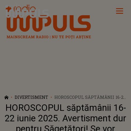
Radio Impuls
DIVERTISMENT
HOROSCOPUL SĂPTĂMÂNII 16-22
IUNIE 2025. AVERTISMENT DUR
HOROSCOPUL săptămânii 16-
PENTRU SĂGETĂTORI! SE VOR
CONFRUNTA CU O CRIZĂ
22 iunie 2025. Avertisment dur
MAJORĂ ÎN VIAȚA PERSONALĂ
pentru Săgetători! Se vor
ȘI TENSIUNI PE TOATE