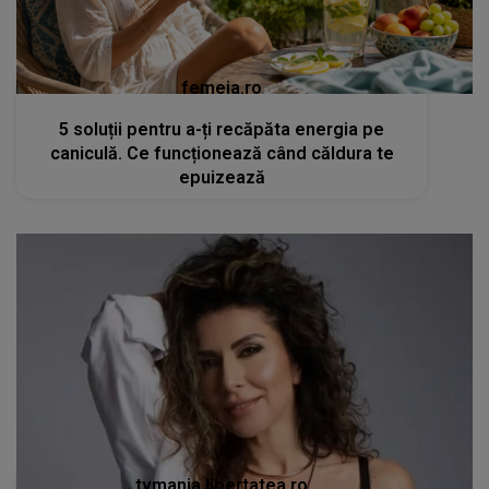
femeia.ro
5 soluții pentru a-ți recăpăta energia pe
caniculă. Ce funcționează când căldura te
epuizează
tvmania.libertatea.ro