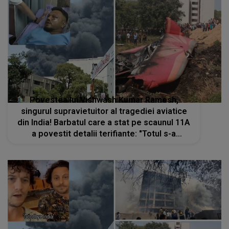
Povestea lui Vishwash Kumar Ramesh,
singurul supravietuitor al tragediei aviatice
din India! Barbatul care a stat pe scaunul 11A
a povestit detalii terifiante: "Totul s-a
întâmplat atât de repede”