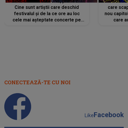
LINE-UP UNTOLD ONE, prima zi.
HOROSCOP 
Cine sunt artiștii care deschid
care scap
festivalul și de la ce ore au loc
nou capitol
cele mai așteptate concerte pe
care a
scena principală?
perioadă 
CONECTEAZĂ-TE CU NOI
Facebook
Like