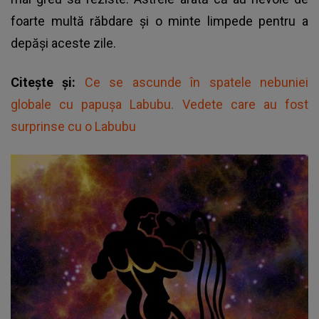
foarte multă răbdare și o minte limpede pentru a
depăși aceste zile.
Citește și:
Ce se ascunde în spatele nebuniei
globale cu papușa Labubu. Vedete care au fost
surprinse cu o Labubu