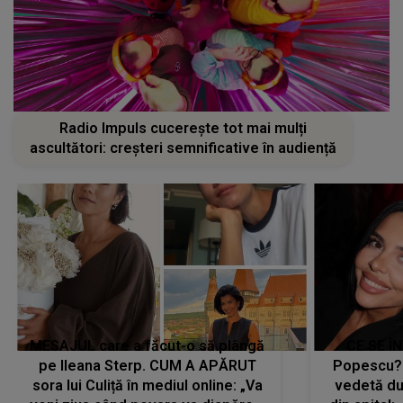
Radio Impuls cucerește tot mai mulți
ascultători: creșteri semnificative în audiență
MESAJUL care a făcut-o să plângă
CE SE Î
pe Ileana Sterp. CUM A APĂRUT
Popescu?
sora lui Culiță în mediul online: „Va
vedetă du