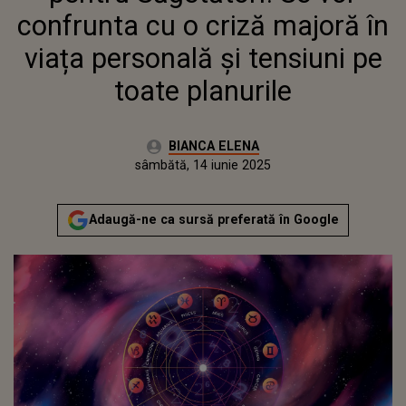
PLANURILE
confrunta cu o criză majoră în
viața personală și tensiuni pe
toate planurile
Autor:
BIANCA ELENA
Publicat:
sâmbătă, 14 iunie 2025
Adaugă-ne ca sursă preferată în Google