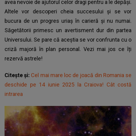
avea nevoie de ajutorul celor dragi pentru a le depăși.
Altele vor descoperi cheia succesului și se vor
bucura de un progres uriaș în carieră și nu numai.
Săgetătorii primesc un avertisment dur din partea
Universului. Se pare că aceștia se vor confrunta cu o
criză majoră în plan personal. Vezi mai jos ce îți
rezervă astrele!
Citește și:
Cel mai mare loc de joacă din Romania se
deschide pe 14 iunie 2025 la Craiova! Cât costă
intrarea