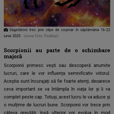
Săgetătorii trec prin clipe de coșmar în săptămâna 16-22
iunie 2025
(sursa foto: PixaBay)
Scorpionii au parte de o schimbare
majoră
Scorpionii primesc vești sau descoperă anumite
lucruri, care le vor influența semnificativ viitorul.
Aceștia sunt încurajați să fie foarte atenți, deoarece
ceva important se va întâmpla în viața lor și îi va
complet peste cap. Totuși, acest lucru le va aduce și
o mulțime de lucruri bune. Scorpionii vor trece prin
câteva greutăți, însă ulterior vor evolua în mod