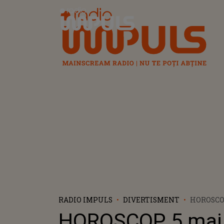
Radio Impuls
RADIO IMPULS
DIVERTISMENT
HOROSCOP
ZODIE VA
HOROSCOP 5 mai 
DE EMOȚI