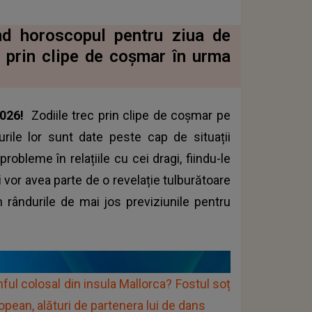
ind horoscopul pentru ziua de
 prin clipe de coșmar în urma
2026!
Zodiile trec prin clipe de coșmar pe
urile lor sunt date peste cap de situații
bleme în relațiile cu cei dragi, fiindu-le
i
vor avea parte de o revelație tulburătoare
 în rândurile de mai jos previziunile pentru
l colosal din insula Mallorca? Fostul soț
pean, alături de partenera lui de dans