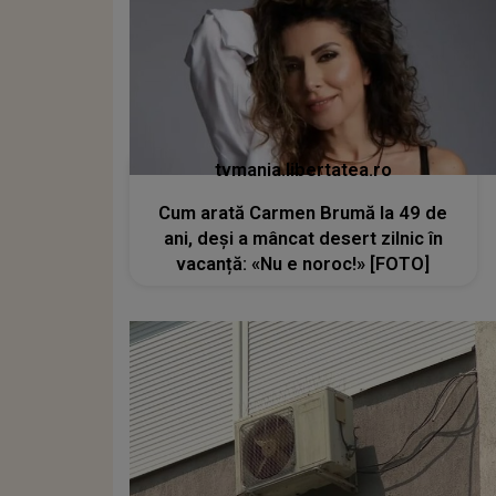
tvmania.libertatea.ro
Cum arată Carmen Brumă la 49 de
ani, deși a mâncat desert zilnic în
vacanță: «Nu e noroc!» [FOTO]