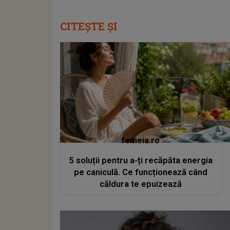
CITEȘTE ȘI
femeia.ro
5 soluții pentru a-ți recăpăta energia
pe caniculă. Ce funcționează când
căldura te epuizează