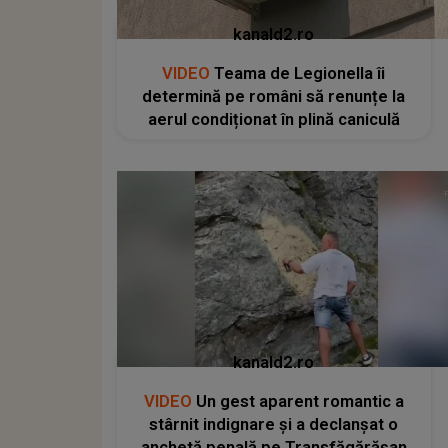
kanald2.ro
VIDEO
Teama de Legionella îi
determină pe români să renunțe la
aerul condiționat în plină caniculă
kanald2.ro
VIDEO
Un gest aparent romantic a
stârnit indignare și a declanșat o
anchetă penală pe Transfăgărășan