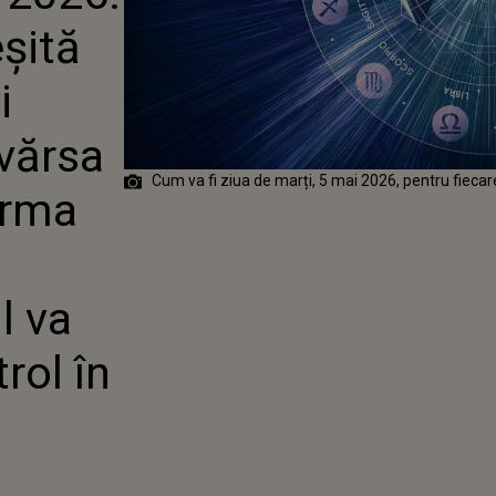
CEASTA VA
eșită
ACRIMI AMARE
 UNEI
II
i
TOARE. TOTUL
 DE SUB
 vărsa
 ÎN JURUL EI
Cum va fi ziua de marți, 5 mai 2026, pentru fieca
urma
l va
rol în