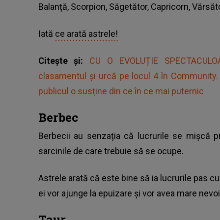
Balanță, Scorpion, Săgetător, Capricorn, Vărsăto
Iată
ce arată astrele!
Citește și:
CU O EVOLUȚIE SPECTACULOAS
clasamentul și urcă pe locul 4 în Community. 
publicul o susține din ce în ce mai puternic
Berbec
Berbecii au senzația că lucrurile se mișcă p
sarcinile de care trebuie să se ocupe.
Astrele arată că este bine să ia lucrurile pas cu 
ei vor ajunge la epuizare și vor avea mare nevoie
Taur