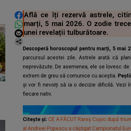
DISTRIBUIE ARTICOLUL
Află ce îți rezervă astrele, cit
marți, 5 mai 2026. O zodie trece
unei revelații tulburătoare.
Descoperă horoscopul pentru marți, 5 mai 
parcursul acestei zile. Astrele arată că plan
neprevăzute. De asemenea, ele se lovesc de pro
extrem de greu să comunice cu aceștia.
Pești
și vor fi nevoiți să ia o decizie dificilă. Vezi
fiecare nativ.
Citește și:
CE A FĂCUT Rareș Cojoc după triumfu
al Andreei Popescu a câștigat Campionatul Euro