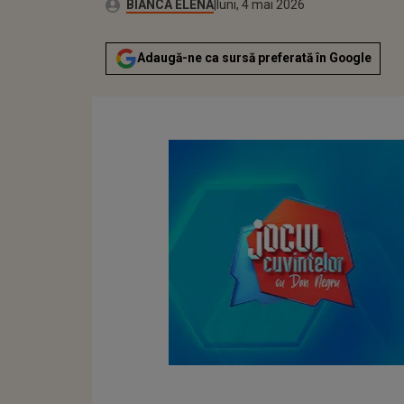
Publicat:
Autor:
luni, 4 mai 2026
Actualizat:
BIANCA ELENA
luni, 4 mai 2026
Adaugă-ne ca sursă preferată în Google