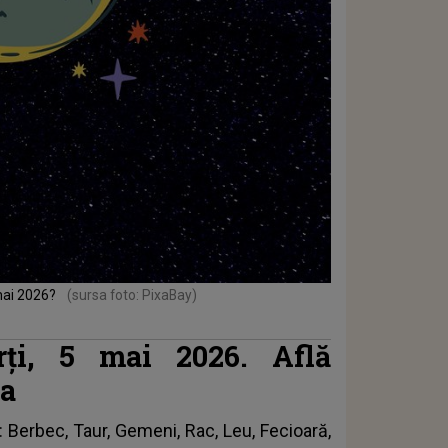
 mai 2026?
(sursa foto: PixaBay)
rți, 5 mai 2026. Află
ta
: Berbec, Taur, Gemeni, Rac, Leu, Fecioară,