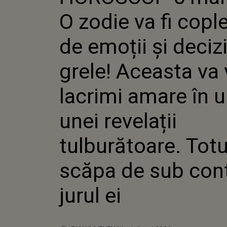
GRELE! A
O zodie va fi copl
VĂRSA L
ÎN URMA
REVELAȚ
de emoții și decizi
TULBURĂ
VA SCĂPA
grele! Aceasta va
CONTROL
lacrimi amare în 
unei revelații
tulburătoare. Totu
scăpa de sub cont
jurul ei