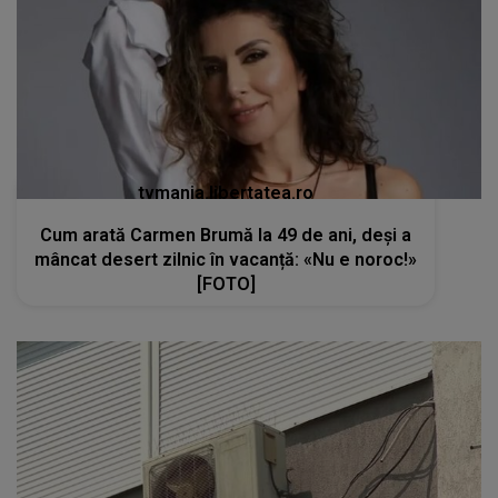
tvmania.libertatea.ro
Cum arată Carmen Brumă la 49 de ani, deși a
mâncat desert zilnic în vacanță: «Nu e noroc!»
[FOTO]