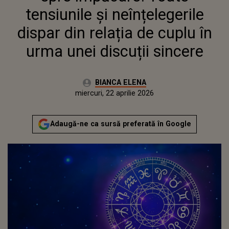
SINCERE
tensiunile și neînțelegerile
dispar din relația de cuplu în
urma unei discuții sincere
Autor:
BIANCA ELENA
Publicat:
miercuri, 22 aprilie 2026
Actualizat:
miercuri, 22 aprilie 2026
Adaugă-ne ca sursă preferată în Google