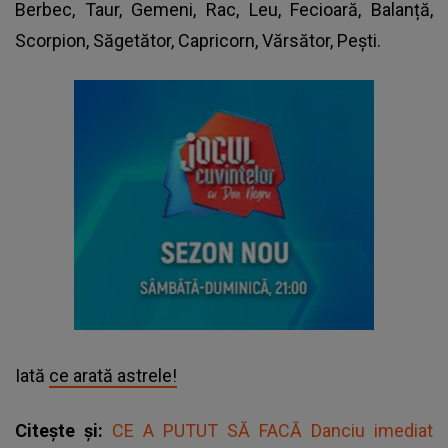
Berbec, Taur, Gemeni, Rac, Leu, Fecioară, Balanță,
Scorpion, Săgetător, Capricorn, Vărsător, Pești.
Iată
ce arată astrele!
Citește și:
CE A PUTUT SĂ FACĂ Danciu imediat