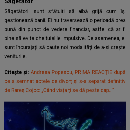
Săgetător
Săgetătorii sunt sfătuiți să aibă grijă cum își
gestionează banii. Ei nu traversează o perioadă prea
bună din punct de vedere financiar, astfel că ar fi
bine să evite cheltuielile impulsive. De asemenea, ei
sunt încurajați să caute noi modalități de a-și crește
veniturile.
Citește și:
Andreea Popescu, PRIMA REACȚIE după
ce a semnat actele de divorț și s-a separat definitiv
de Rareș Cojoc: „Când viața ți se dă peste cap...”