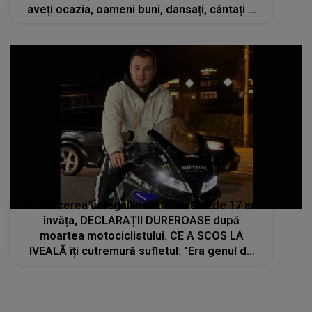
aveți ocazia, oameni buni, dansați, cântați și
iubiți mereu ca și cum nu ar exista ziua de
mâine”
Conducerea colegiului unde tânărul de 17 ani
învăța, DECLARAȚII DUREROASE după
moartea motociclistului. CE A SCOS LA
IVEALĂ îți cutremură sufletul: "Era genul de
elev pe care..."