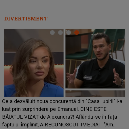
DIVERTISMENT
HOROSCOP de weekend, 8-9 august 2026. Zodia
care riscă să rămână fără bani. O decizie luată în
grabă îi aduce pierderi semnificative și îi dă toate
planurile peste cap