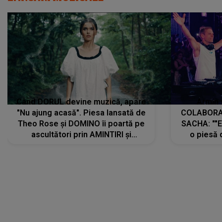
Când DORUL devine muzică, apare
Armin 
"Nu ajung acasă". Piesa lansată de
COLABORAR
Theo Rose și DOMINO îi poartă pe
SACHA: ""E
ascultători prin AMINTIRI și
o piesă 
REGĂSIRI, iar drumul emoțiilor
imediat pre
trece prin sufletul publicului:
cu mine șt
"Pentru toți cei care au plecat
păstrăm do
departe ca să le fie mai bine"