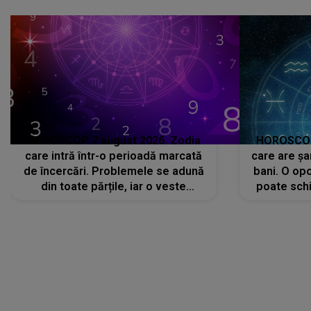
c
HOROSCOP 7 august 2026. Zodia
HOROSCOP 
care intră într-o perioadă marcată
care are șa
de încercări. Problemele se adună
bani. O opo
din toate părțile, iar o veste
poate schi
neașteptată îi dă planurile peste
la
cap