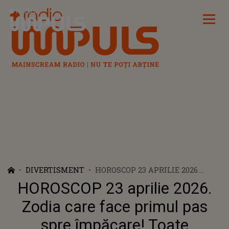
Radio Impuls
DIVERTISMENT
HOROSCOP 23 APRILIE 2026.
ZODIA CARE FACE PRIMUL PAS
HOROSCOP 23 aprilie 2026.
SPRE ÎMPĂCARE! TOATE
TENSIUNILE ȘI NEÎNȚELEGERILE
Zodia care face primul pas
DISPAR DIN RELAȚIA DE CUPLU
spre împăcare! Toate
ÎN URMA UNEI DISCUȚII