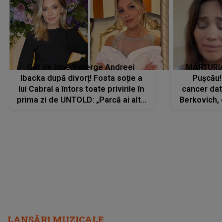
Cât de bine îi merge Andreei
MĂRTURIA
Ibacka după divorț! Fosta soție a
Pușcău!
lui Cabral a întors toate privirile în
cancer dato
prima zi de UNTOLD: „Parcă ai altă
Berkovich, 
strălucire, emani putere,
accident ru
încredere, siguranță...”
Dacă nu 
LANSĂRI MUZICALE