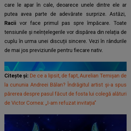
care le apar în cale, deoarece unele dintre ele ar
putea avea parte de adevărate surprize. Astăzi,
Racii
vor face primul pas spre împăcare. Toate
tensiunile și neînțelegerile vor dispărea din relația de
cuplu în urma unei discuții sincere. Vezi în rândurile
de mai jos previziunile pentru fiecare nativ.
Citește și:
De ce a lipsit, de fapt, Aurelian Temișan de
la cununia Andreei Bălan? Îndrăgitul artist și-a spus
părerea despre pasul făcut de fosta lui colegă alături
de Victor Cornea: „I-am refuzat invitația”