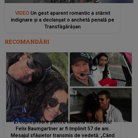
kanald2.ro
VIDEO
Un gest aparent romantic a stârnit
indignare și a declanșat o anchetă penală pe
Transfăgărășan
RECOMANDĂRI
Zi copleșitoare pentru Mihaela Rădulescu!
Felix Baumgartner ar fi împlinit 57 de ani.
Mesajul sfâșietor transmis de vedetă: „Când