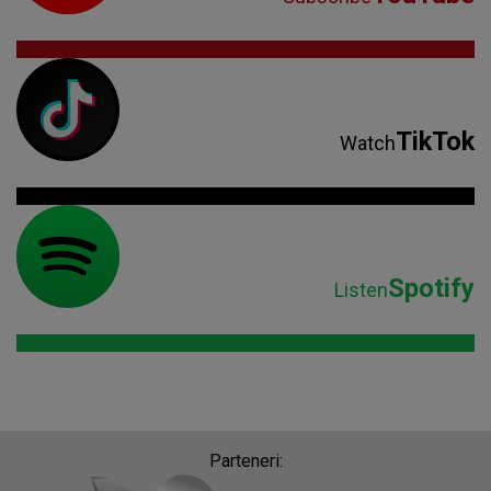
TikTok
Watch
Spotify
Listen
Parteneri: