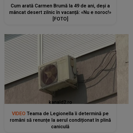
Cum arată Carmen Brumă la 49 de ani, deși a
mâncat desert zilnic în vacanță: «Nu e noroc!»
[FOTO]
kanald2.ro
VIDEO
Teama de Legionella îi determină pe
români să renunțe la aerul condiționat în plină
caniculă