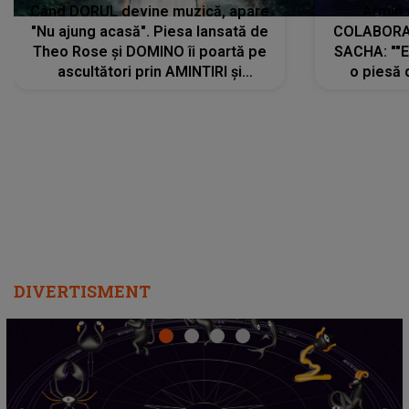
Când DORUL devine muzică, apare
Armin 
"Nu ajung acasă". Piesa lansată de
COLABORAR
Theo Rose și DOMINO îi poartă pe
SACHA: ""E
ascultători prin AMINTIRI și
o piesă 
REGĂSIRI, iar drumul emoțiilor
imediat pre
trece prin sufletul publicului:
cu mine șt
"Pentru toți cei care au plecat
păstrăm do
departe ca să le fie mai bine"
DIVERTISMENT