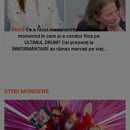
VIDEO
Ce a făcut mama actriței Ece İrtem în
momentul în care și-a condus fiica pe
ULTIMUL DRUM? Cei prezenți la
ÎNMORMÂNTARE au rămas marcați pe viață
de scenele trăite. Femeia a cedat complet ÎN
FAȚA DURERII
STIRI MONDENE