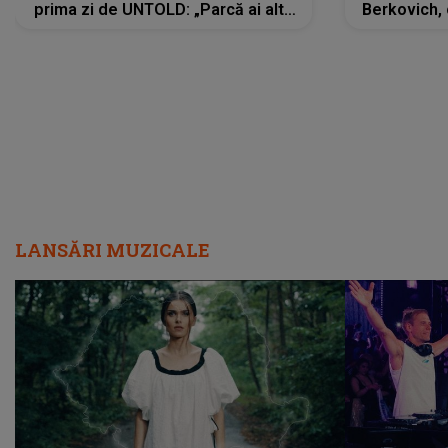
prima zi de UNTOLD: „Parcă ai altă
Berkovich, 
strălucire, emani putere,
accident ru
încredere, siguranță...”
Dacă nu 
LANSĂRI MUZICALE