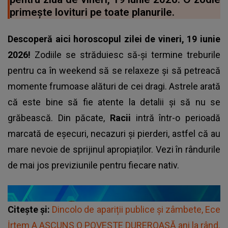
primește lovituri pe toate planurile.
Descoperă aici horoscopul zilei de vineri, 19 iunie
2026!
Zodiile se străduiesc să-și termine treburile
pentru ca în weekend să se relaxeze și să petreacă
momente frumoase alături de cei dragi. Astrele arată
că este bine să fie atente la detalii și să nu se
grăbească. Din păcate,
Racii
intră într-o perioadă
marcată de eșecuri, necazuri și pierderi, astfel că au
mare nevoie de sprijinul apropiaților. Vezi în rândurile
de mai jos previziunile pentru fiecare nativ.
Citește și:
Dincolo de apariții publice și zâmbete, Ece
İrtem A ASCUNS O POVESTE DUREROASĂ ani la rând.