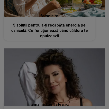
femeia.ro
5 soluții pentru a-ți recăpăta energia pe
caniculă. Ce funcționează când căldura te
epuizează
tvmania.libertatea.ro