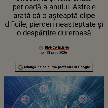
NEAȘTEPTATE ȘI O DESPĂRȚIRE
perioadă a anului. Astrele
DUREROASĂ
arată că o așteaptă clipe
dificile, pierderi neașteptate și
o despărțire dureroasă
Autor:
BIANCA ELENA
Publicat:
joi, 18 iunie 2026
Adaugă-ne ca sursă preferată în Google