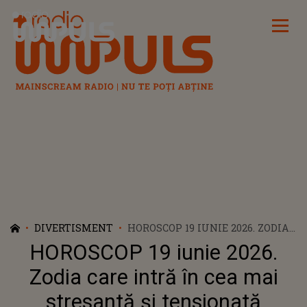
Radio Impuls
DIVERTISMENT
HOROSCOP 19 IUNIE 2026. ZODIA
CARE INTRĂ ÎN CEA MAI
HOROSCOP 19 iunie 2026.
STRESANTĂ ȘI TENSIONATĂ
PERIOADĂ A ANULUI. ASTRELE
Zodia care intră în cea mai
ARATĂ CĂ O AȘTEAPTĂ CLIPE
stresantă și tensionată
DIFICILE, PIERDERI