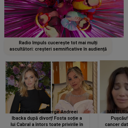
Radio Impuls cucerește tot mai mulți
ascultători: creșteri semnificative în audiență
Cât de bine îi merge Andreei
MĂRTURIA
Ibacka după divorț! Fosta soție a
Pușcău!
lui Cabral a întors toate privirile în
cancer dato