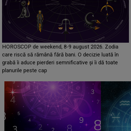
Emanuel a ținut ACEST DETALIU ASCUNS până
acum! În fața Alexandrei, concurentul din Casa Iubirii
face o MĂRTURISIRE NEAȘTEPTATĂ despre mama
sa: "I-am spus și ei în față, eu nu te iubesc pentru
că..."