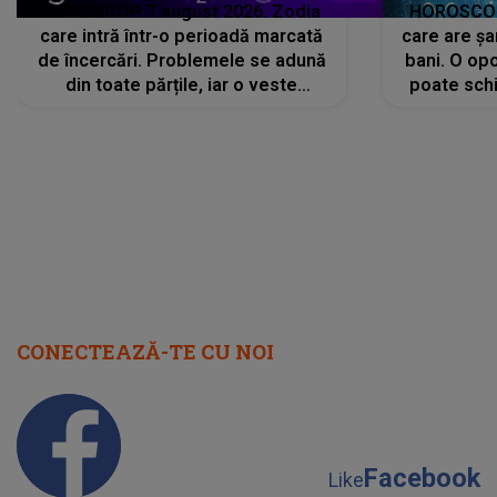
HOROSCOP 7 august 2026. Zodia
HOROSCOP 
care intră într-o perioadă marcată
care are șa
de încercări. Problemele se adună
bani. O opo
din toate părțile, iar o veste
poate schi
neașteptată îi dă planurile peste
la
cap
CONECTEAZĂ-TE CU NOI
Facebook
Like