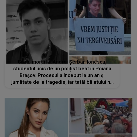
Cazul morții lui Andrei Șerban Ionescu,
studentul ucis de un polițist beat în Poiana
Brașov. Procesul a început la un an și
jumătate de la tragedie, iar tatăl băiatului nu
a fost lăsat să intre în sala de judecată: „Te
rog frumos, copilul meu e mort și..”