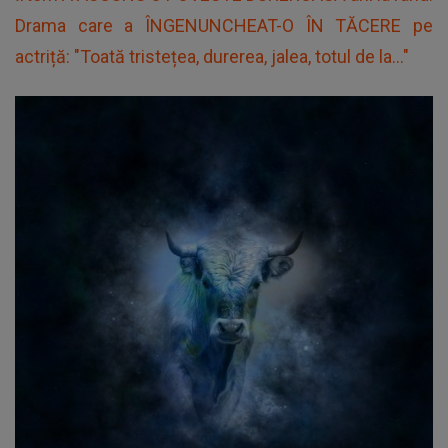
Drama care a ÎNGENUNCHEAT-O ÎN TĂCERE pe
actriță: "Toată tristețea, durerea, jalea, totul de la..."