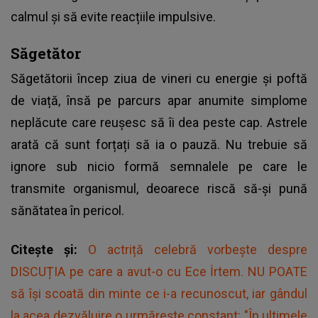
calmul și să evite reacțiile impulsive.
Săgetător
Săgetătorii încep ziua de vineri cu energie și poftă
de viață, însă pe parcurs apar anumite simplome
neplăcute care reușesc să îi dea peste cap. Astrele
arată că sunt forțați să ia o pauză. Nu trebuie să
ignore sub nicio formă semnalele pe care le
transmite organismul, deoarece riscă să-și pună
sănătatea în pericol.
Citește și:
O actriță celebră vorbește despre
DISCUȚIA pe care a avut-o cu Ece İrtem. NU POATE
să își scoată din minte ce i-a recunoscut, iar gândul
la acea dezvăluire o urmărește constant: "În ultimele