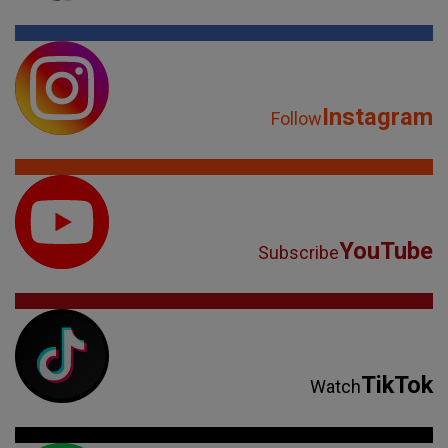
Instagram
Follow
YouTube
Subscribe
TikTok
Watch