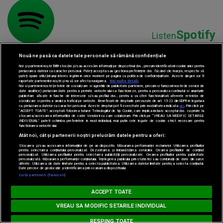
Spotify
Listen
Nouă ne pasă ca datele tale personale să rămână confidențiale
Noi și partenerii noștri
589
stocăm și/sau accesăm informații pe dispozitivul dvs., precum identificatorii cookie unici pentru
prelucrarea datelor cu caracter personal. Puteți accepta sau gestiona preferințele dvs. făcând clic mai jos, respectiv vă
puteți opune utilizării unui interes legitim în orice moment pe pagina cu politica de confidențialitate. Aceste alegeri vor fi
raportate partenerilor noștri și nu vă vor afecta navigarea.
Mai multe detalii
Noi si partenerii nostri (retelele de socializare si agentiile de publicitate partenere, precum si furnizorii nostri de servicii de
date analitice) prelucram date pentru a permite website-ului sa functioneze, pentru a personaliza continutul si anunturile
publicitare afisate in functie de interesele si/sau profilul dvs., pentru a va oferi functionalitati aferente retelelor de
socializare si pentru a analiza traficul pe website. Beneficiati de drepturile prevazute de art. 15-22 din GDPR in legatura
cu prelucrarea datelor cu caracter personal. Aceste drepturi pot fi exercitate prin modalitatea indicata
aici
. Prin click pe
“ACCEPT TOATE”, acceptati folosirea tuturor Tehnologiilor de tip Cookie, care implica inclusiv acceptul dvs. cu privire la
Parteneri:
stocarea/accesarea informatiilor de catre Vendor-ii cu care colaboram. Prin click pe “VREAU SA MODIFIC SETARILE
INDIVIDUAL” puteti schimba preferintele in mod individual, mai putin cele legate de cookie strict necesare pentru
functionarea website-ului.
Atât noi, cât și partenerii noștri prelucrăm datele pentru a oferi:
Stocarea și/sau accesarea informațiilor de pe un dispozitiv. Măsurarea performanței reclamelor. Utilizarea profilurilor
pentru selectarea conținutului personalizat. Dezvoltarea și îmbunătățirea serviciilor. Crearea profilurilor de conținut
personalizat. Utilizarea profilurilor pentru selectarea publicității personalizate. Crearea profilurilor pentru publicitate
personalizată. Măsurarea performanței conținutului. Înțelegerea publicului prin statistici sau combinații de date din surse
diferite. Utilizarea de date limitate pentru a selecta publicitatea. Utilizarea datelor limitate pentru a selecta conținutul.
Date precise de geolocație și identificarea prin scanarea dispozitivului.
Listă parteneri (furnizori)
MUSIC NON STOP
ACCEPT TOATE
Loading...
#hitperepeat
VREAU SA MODIFIC SETARILE INDIVIDUAL
RESPING TOATE