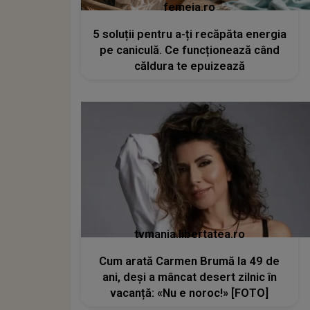
femeia.ro
5 soluții pentru a-ți recăpăta energia
pe caniculă. Ce funcționează când
căldura te epuizează
tvmania.libertatea.ro
Cum arată Carmen Brumă la 49 de
ani, deși a mâncat desert zilnic în
vacanță: «Nu e noroc!» [FOTO]