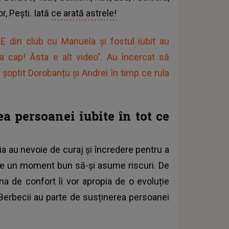
r, Pești. Iată
ce arată astrele!
 din club cu Manuela și fostul iubit au
la cap! Ăsta e alt video". Au încercat să
șoptit Dorobanțu și Andrei în timp ce rula
a persoanei iubite în tot ce
ia au nevoie de curaj și încredere pentru a
ste un moment bun să-și asume riscuri. De
a de confort îi vor apropia de o evoluție
Berbecii au parte de susținerea persoanei