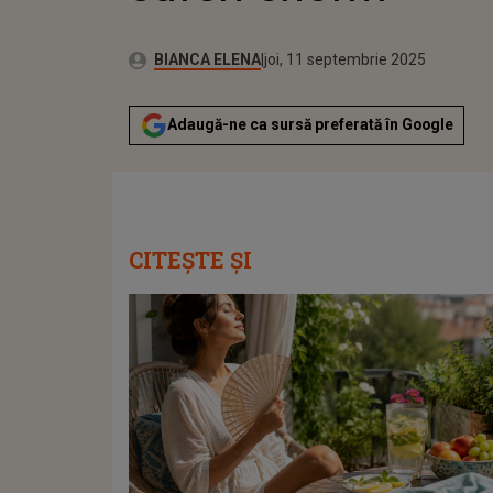
Autor:
Publicat:
BIANCA ELENA
joi, 11 septembrie 2025
Adaugă-ne ca sursă preferată în Google
CITEȘTE ȘI