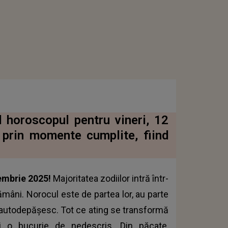
nd horoscopul pentru vineri, 12
 prin momente cumplite, fiind
tembrie 2025!
Majoritatea zodiilor intră într-
ămâni. Norocul este de partea lor, au parte
e autodepășesc. Tot ce ating se transformă
 și o bucurie de nedescris. Din păcate,