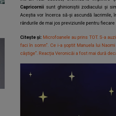
Capricornii
sunt ghinioniștii zodiacului și 
Aceștia vor încerca să-și ascundă lacrimile, î
rândurile de mai jos previziunile pentru fiecare 
Citește și:
Microfoanele au prins TOT. S-a auzit
faci în somn". Ce i-a șoptit Manuela lui Naom
câștige". Reacția Veronicăi a fost mai dură de