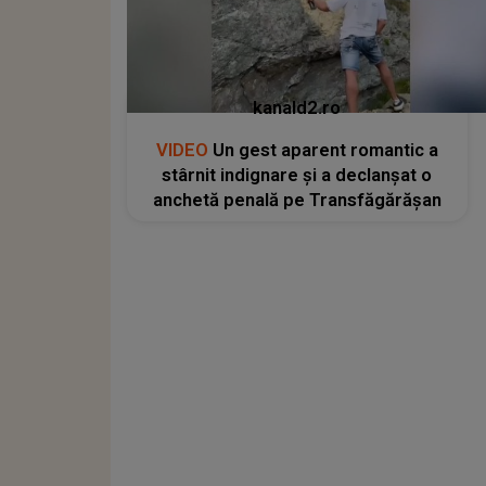
kanald2.ro
VIDEO
Un gest aparent romantic a
stârnit indignare și a declanșat o
anchetă penală pe Transfăgărășan