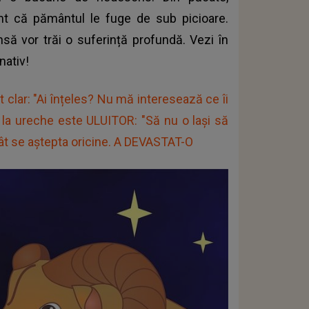
simt că pământul le fuge de sub picioare.
nsă vor trăi o suferință profundă. Vezi în
nativ!
 clar: "Ai înțeles? Nu mă interesează ce îi
i la ureche este ULUITOR: "Să nu o lași să
cât se aștepta oricine. A DEVASTAT-O