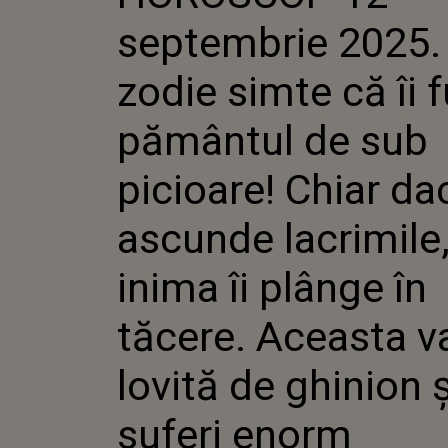
PĂMÂNTU
septembrie 2025.
PICIOARE
ÎȘI ASCU
LACRIMIL
zodie simte că îi 
PLÂNGE Î
ACEASTA 
pământul de sub
DE GHINI
SUFERI 
picioare! Chiar dac
ascunde lacrimile
inima îi plânge în
tăcere. Aceasta va
lovită de ghinion ș
suferi enorm