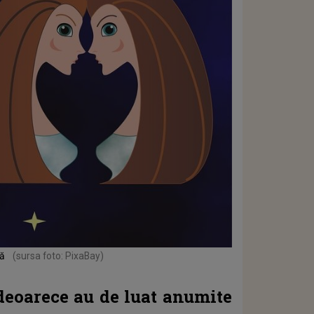
nă
(sursa foto: PixaBay)
deoarece au de luat anumite