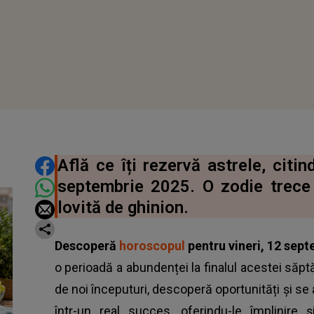
DISTRIBUIE ARTICOLUL
Află ce îți rezervă astrele, citi
septembrie 2025. O zodie trece
lovită de ghinion.
Descoperă
horoscopul
pentru vineri, 12 sep
o perioadă a abundenței la finalul acestei săpt
de noi începuturi, descoperă oportunități și s
într-un real succes, oferindu-le împlinire