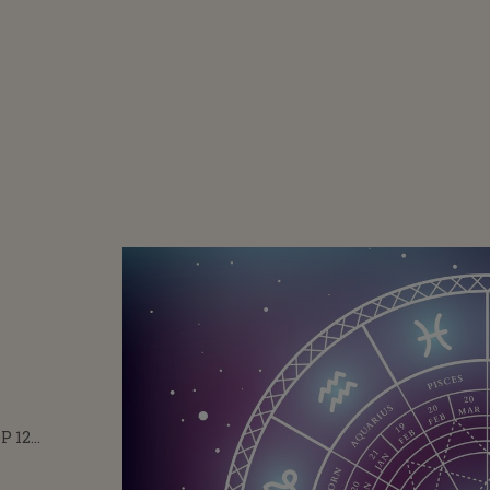
P 12
IE 2025. O
MTE CĂ ÎI FUGE