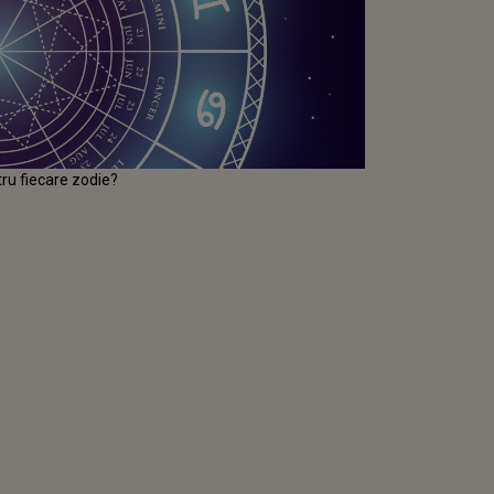
tru fiecare zodie?