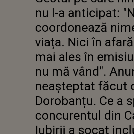
COORDON
nu l-a anticipat: "
VIAȚA. N
DAR MAI 
EMISIUN
coordonează nim
VÂND". 
NEAȘTEP
viața. Nici în afară
DOROBAN
CONCURE
CASA IUB
mai ales în emisi
INCLUSIV
EMISIUN
nu mă vând". Anu
neașteptat făcut 
Dorobanțu. Ce a 
concurentul din C
Iubirii a șocat incl