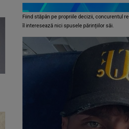
Fiind stăpân pe propriile decizii, concurentul r
îl interesează nici spusele părințiilor săi.