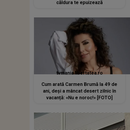
căldura te epuizează
tvmania.libertatea.ro
Cum arată Carmen Brumă la 49 de
ani, deși a mâncat desert zilnic în
vacanță: «Nu e noroc!» [FOTO]