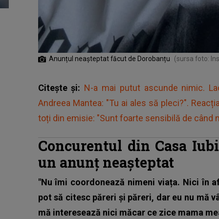
Anunțul neașteptat făcut de Dorobanțu
(sursa foto: I
Citește și:
N-a mai putut ascunde nimic. Lacr
Andreea Mantea: "Tu ai ales să pleci?". Reacția
toți din emisie: "Sunt foarte sensibilă de când n
Concurentul din Casa Iubir
un anunț neașteptat
"Nu îmi coordonează nimeni viața. Nici în af
pot să citesc păreri și păreri, dar eu nu mă v
mă interesează nici măcar ce zice mama mea, 