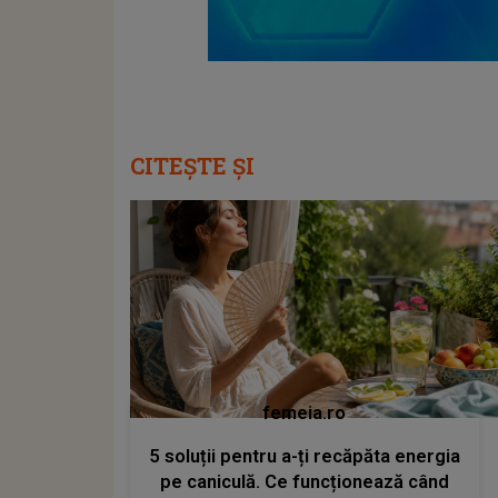
CITEȘTE ȘI
femeia.ro
5 soluții pentru a-ți recăpăta energia
pe caniculă. Ce funcționează când