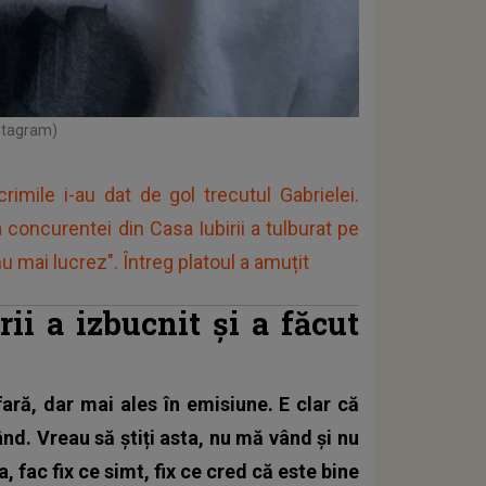
nstagram)
imile i-au dat de gol trecutul Gabrielei.
 concurentei din Casa Iubirii a tulburat pe
u mai lucrez". Întreg platoul a amuțit
ii a izbucnit și a făcut
ară, dar mai ales în emisiune. E clar că
ând. Vreau să știți asta, nu mă vând și nu
fac fix ce simt, fix ce cred că este bine