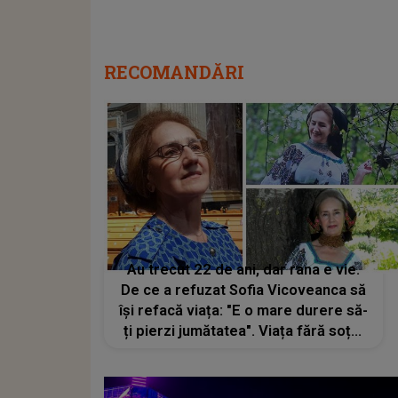
RECOMANDĂRI
Au trecut 22 de ani, dar rana e vie.
De ce a refuzat Sofia Vicoveanca să
își refacă viața: "E o mare durere să-
ți pierzi jumătatea". Viața fără soțul
ei a fost grea, dar nu și-a dorit pe
altcineva. Confesiunea care a
emoționat pe toată lumea