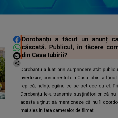
DISTRIBUIE ARTICOLUL
Dorobanțu a făcut un anunț ca
căscată. Publicul, în tăcere co
din Casa Iubirii?
Dorobanțu a luat prin surprindere atât publicul 
avertizare, concurentul din Casa Iubirii a făcu
replică, neînțelegând ce se petrece cu el. Pr
Dorobanțu le-a transmis susținătorilor că nu
acesta a ținut să menționeze că nu îi coordon
mai ales în fața camerelor de filmat.