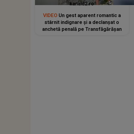
kanald2.ro
VIDEO
Un gest aparent romantic a
stârnit indignare și a declanșat o
anchetă penală pe Transfăgărășan