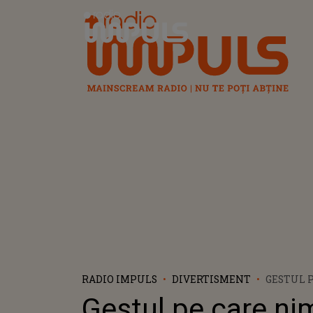
Radio Impuls
RADIO IMPULS
DIVERTISMENT
GESTUL 
NIMENI 
Gestul pe care ni
ANTICIPA