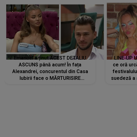
Emanuel a ținut ACEST DETALIU
LINE-UP U
ASCUNS până acum! În fața
ce oră urc
Alexandrei, concurentul din Casa
festivalul
Iubirii face o MĂRTURISIRE
suedeză a a
NEAȘTEPTATĂ despre mama sa:
s-a film
"I-am spus și ei în față, eu nu te
iubesc pentru că..."