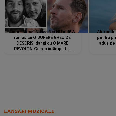
Lionel Messi NU iartă și NU uită! A
Alexandr
rămas cu O DURERE GREU DE
pentru pr
DESCRIS, dar și cu O MARE
adus pe 
REVOLTĂ. Ce s-a întâmplat la
ÎNMORMÂNTAREA tatălui său l-a
făcut să ia o DECIZIE DRASTICĂ
LANSĂRI MUZICALE