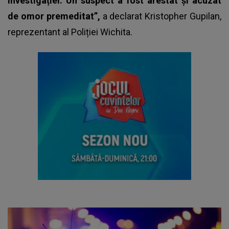
investigației. Un suspect a fost arestat și acuzat
de omor premeditat”,
a declarat Kristopher Gupilan,
reprezentant al Poliției Wichita.