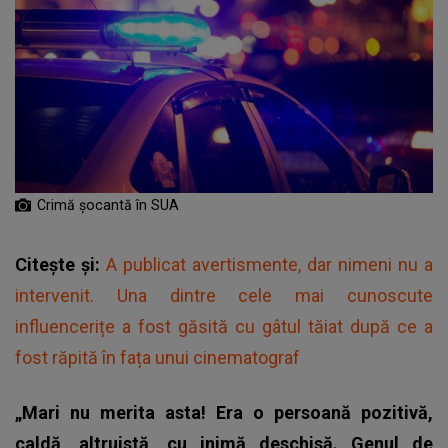
Crimă șocantă în SUA
Citește și:
A publicat avertismente, dar nimeni nu a
intervenit. Una dintre cele mai cunoscute
influencerițe a fost găsită cu gâtul tăiat după ce a
fost răpită în fața unui cinematograf
„Mari nu merita asta! Era o persoană pozitivă,
caldă, altruistă, cu inimă deschisă. Genul de