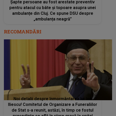
Șapte persoane au fost arestate preventiv
pentru atacul cu bâte și topoare asupra unei
ambulanțe din Cluj. Ce spune DSU despre
„ambulanța neagră”
RECOMANDĂRI
Noi detalii despre înmormântarea lui Ion
Iliescu! Comitetul de Organizare a Funeraliilor
de Stat s-a reunit, astăzi, în timp ce fostul
președinte se află în stare gravă la spital