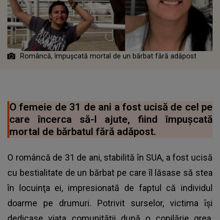
Româncă, împușcată mortal de un bărbat fără adăpost
O femeie de 31 de ani a fost ucisă de cel pe
care încerca să-l ajute, fiind împușcată
mortal de bărbatul fără adăpost.
O româncă de 31 de ani, stabilită în SUA, a fost ucisă
cu bestialitate de un bărbat pe care îl lăsase să stea
în locuinţa ei, impresionată de faptul că individul
doarme pe drumuri. Potrivit surselor, victima îşi
dedicase viaţa comunităţii după o copilărie grea,