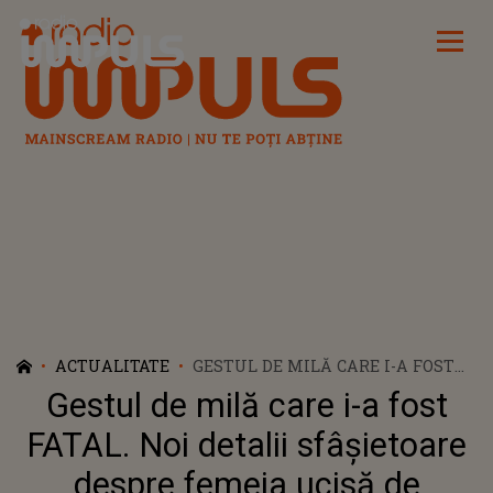
Radio Impuls
ACTUALITATE
GESTUL DE MILĂ CARE I-A FOST
FATAL. NOI DETALII SFÂŞIETOARE
Gestul de milă care i-a fost
DESPRE FEMEIA UCISĂ DE
BĂRBATUL CĂRUIA I-A OFERIT
FATAL. Noi detalii sfâşietoare
ADĂPOST. CE AU GĂSIT OAMENII
despre femeia ucisă de
LEGII ÎN APARTAMENTUL