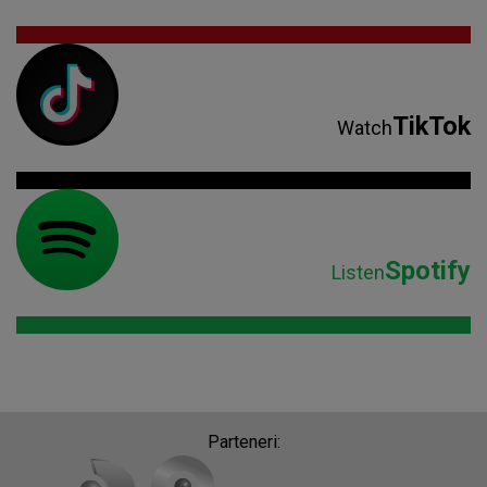
TikTok
Watch
Spotify
Listen
Parteneri: