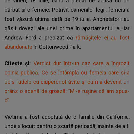
de vineri, 18 iulie, când a plecat de acasă cu un
bărbat și o femeie. Potrivit oamenilor legii, femeia a
fost văzută ultima dată pe 19 iulie. Anchetatorii au
găsit dovezi ale unei crime în apartamentul ei, iar
Andrew Ford a precizat că
rămășițele ei au fost
abandonate
în Cottonwood Park.
Citește și:
Verdict dur într-un caz care a îngrozit
opinia publică. Ce se întâmplă cu femeia care si-a
ucis rudele cu ciuperci otrăvite și cum a devenit un
prânz o scenă de groază: "Mi-e rușine că am spus-
o"
Victima a fost adoptată de o familie din California,
unde a locuit pentru o scurtă perioadă, înainte de a fi