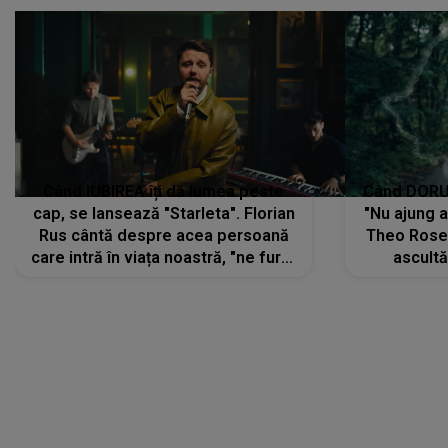
Când IUBIREA îți dă lumea peste
Când DORUL
cap, se lansează "Starleta". Florian
"Nu ajung 
Rus cântă despre acea persoană
Theo Rose 
care intră în viața noastră, "ne fură"
ascultă
toate PRIVIRILE, toate GÂNDURILE,
REGĂSIRI
tot UNIVERSUL și fără să ne dăm
trece pr
seama, ajunge să fie motivul
"Pentru t
pentru care zâmbim
departe 