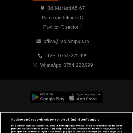
Bd. Mărăști 65-67,
Romexpo Intrarea C,
Pavilion T, sector 1
office@radioimpuls.ro
LIVE : 0754-222.999
WhatsApp: 0754-222.999
© 2019-2026 DOGAN MEDIA INTERNATIONAL SA, Toate
Nouă ne pasă ca datele tale personale să rămână confidențiale
drepturile rezervate.
Noi și partenerii noștri
589
stocăm și/sau accesăm informații pe dispozitivul dvs., precum identificatorii cookie unici pentru
prelucrarea datelor cu caracter personal. Puteți accepta sau gestiona preferințele dvs. făcând clic mai jos, respectiv vă
puteți opune utilizării unui interes legitim în orice moment pe pagina cu politica de confidențialitate. Aceste alegeri vor fi