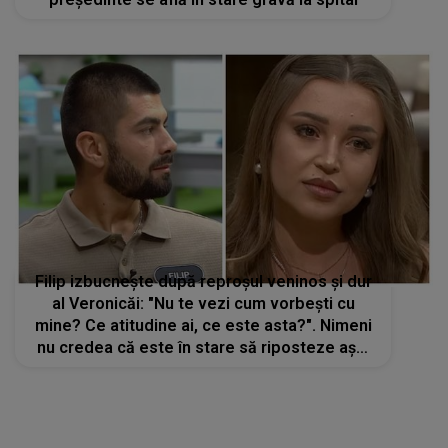
Filip izbucnește după reproșul veninos și dur
al Veronicăi: "Nu te vezi cum vorbești cu
mine? Ce atitudine ai, ce este asta?". Nimeni
nu credea că este în stare să riposteze așa.
Ce i-a aruncat în față lasă pe toată lumea cu
gura căscată