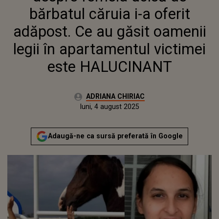
VICTIMEI ESTE HALUCINANT
bărbatul căruia i-a oferit
adăpost. Ce au găsit oamenii
legii în apartamentul victimei
este HALUCINANT
Autor:
ADRIANA CHIRIAC
Publicat:
luni, 4 august 2025
Actualizat:
luni, 4 august 2025
Adaugă-ne ca sursă preferată în Google