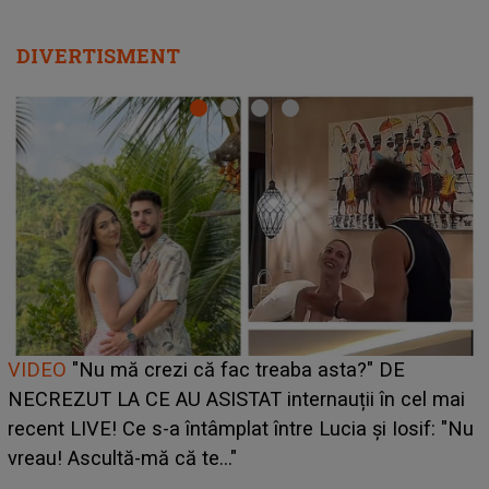
DIVERTISMENT
Cine este Bianca, tânăra clujeancă luată pe scenă la
UNTOLD ONE de Zara Larsson? Aceasta a dezvăluit
ce i-a spus artista suedeză în culise: „Nu am fost
pregătită...”