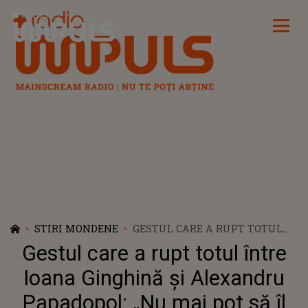
Radio Impuls
STIRI MONDENE
GESTUL CARE A RUPT TOTUL
ÎNTRE IOANA GINGHINĂ ȘI
Gestul care a rupt totul între
ALEXANDRU PAPADOPOL: „NU
MAI POT SĂ ÎL PRIVESC!”
Ioana Ginghină și Alexandru
Papadopol: „Nu mai pot să îl