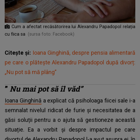
Cum a afectat recăsătorirea lui Alexandru Papadopol relația
cu fiica sa
(sursa foto: Facebook)
Citește și:
Ioana Ginghină, despre pensia alimentară
pe care o plătește Alexandru Papadopol după divorț:
„Nu pot să mă plâng”
”
Nu mai pot să îl văd”
Ioana Ginghină
a explicat că psiholoaga fiicei sale i-a
semnalat nivelul ridicat de furie și necesitatea de a
găsi soluții pentru a o ajuta să gestioneze această
situație. Ea a vorbit și despre impactul pe care
divorțul de Alexandru Papadopol l-a avut asupra ei, în