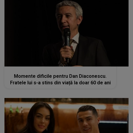
kanald2.ro
Momente dificile pentru Dan Diaconescu.
Fratele lui s-a stins din viață la doar 60 de ani
kanald2.ro
VIDEO
Cristiano Ronaldo și Georgina
Rodriguez: Nunta de vis în Madeira,