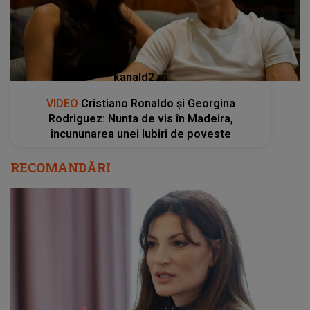
încununarea unei Iubiri de poveste
RECOMANDĂRI
Ioana Ginghina, afectată de decizia radicală a
fiicei sale: "Săm și discutăm pe tema asta și
mai plâng. Îmi e foarte greu”