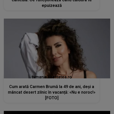
tvmania.libertatea.ro
Cum arată Carmen Brumă la 49 de ani, deși a
mâncat desert zilnic în vacanță: «Nu e noroc!»
[FOTO]