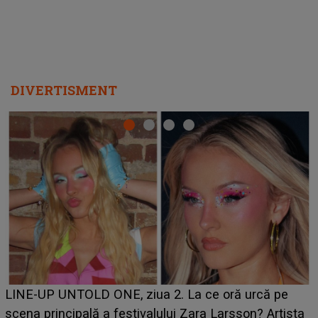
Ce a dezvăluit noua concurentă din "Casa Iubirii" l-a
luat prin surprindere pe Emanuel. CINE ESTE
BĂIATUL VIZAT de Alexandra?! Aflându-se în fața
faptului împlinit, A RECUNOSCUT IMEDIAT: "Am
avut..."