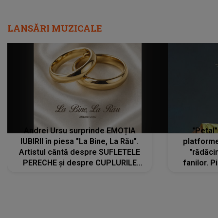
Andrei Ursu surprinde EMOȚIA
"Petal"
IUBIRII în piesa "La Bine, La Rău".
platforme
Artistul cântă despre SUFLETELE
"rădăci
PERECHE și despre CUPLURILE
fanilor. 
care aleg să meargă împreună pe
Arian
același drum, INDIFERENT DE CE LE
ascultă
REZERVĂ VIAȚA
DIVERTISMENT