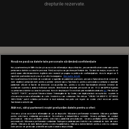
Nouă ne pasă ca datele tale personale să rămână confidențiale
Noi și partenerii noștri
589
stocăm și/sau accesăm informații pe dispozitivul dvs., precum identificatorii cookie unici pentru
prelucrarea datelor cu caracter personal. Puteți accepta sau gestiona preferințele dvs. făcând clic mai jos, respectiv vă
puteți opune utilizării unui interes legitim în orice moment pe pagina cu politica de confidențialitate. Aceste alegeri vor fi
raportate partenerilor noștri și nu vă vor afecta navigarea.
Mai multe detalii
Noi si partenerii nostri (retelele de socializare si agentiile de publicitate partenere, precum si furnizorii nostri de servicii de
date analitice) prelucram date pentru a permite website-ului sa functioneze, pentru a personaliza continutul si anunturile
publicitare afisate in functie de interesele si/sau profilul dvs., pentru a va oferi functionalitati aferente retelelor de
socializare si pentru a analiza traficul pe website. Beneficiati de drepturile prevazute de art. 15-22 din GDPR in legatura
cu prelucrarea datelor cu caracter personal. Aceste drepturi pot fi exercitate prin modalitatea indicata
aici
. Prin click pe
“ACCEPT TOATE”, acceptati folosirea tuturor Tehnologiilor de tip Cookie, care implica inclusiv acceptul dvs. cu privire la
stocarea/accesarea informatiilor de catre Vendor-ii cu care colaboram. Prin click pe “VREAU SA MODIFIC SETARILE
INDIVIDUAL” puteti schimba preferintele in mod individual, mai putin cele legate de cookie strict necesare pentru
functionarea website-ului.
Atât noi, cât și partenerii noștri prelucrăm datele pentru a oferi:
Stocarea și/sau accesarea informațiilor de pe un dispozitiv. Măsurarea performanței reclamelor. Utilizarea profilurilor
pentru selectarea conținutului personalizat. Dezvoltarea și îmbunătățirea serviciilor. Crearea profilurilor de conținut
personalizat. Utilizarea profilurilor pentru selectarea publicității personalizate. Crearea profilurilor pentru publicitate
personalizată. Măsurarea performanței conținutului. Înțelegerea publicului prin statistici sau combinații de date din surse
diferite. Utilizarea de date limitate pentru a selecta publicitatea. Utilizarea datelor limitate pentru a selecta conținutul.
Date precise de geolocație și identificarea prin scanarea dispozitivului.