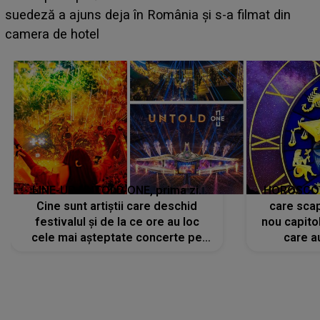
LINE-UP UNTOLD ONE, prima zi.
HOROSCOP 
Cine sunt artiștii care deschid
care scap
festivalul și de la ce ore au loc
nou capitol
cele mai așteptate concerte pe
care a
scena principală?
perioadă 
CONECTEAZĂ-TE CU NOI