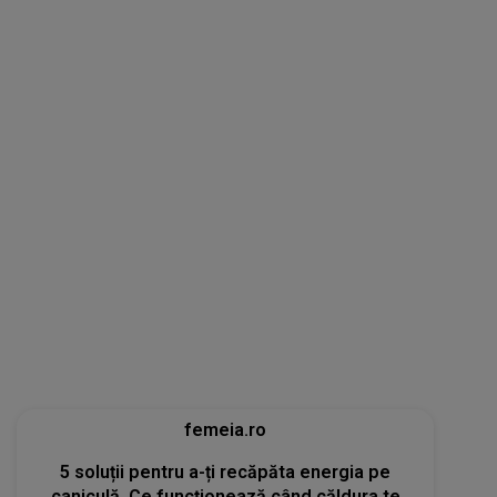
femeia.ro
5 soluții pentru a-ți recăpăta energia pe
caniculă. Ce funcționează când căldura te
epuizează