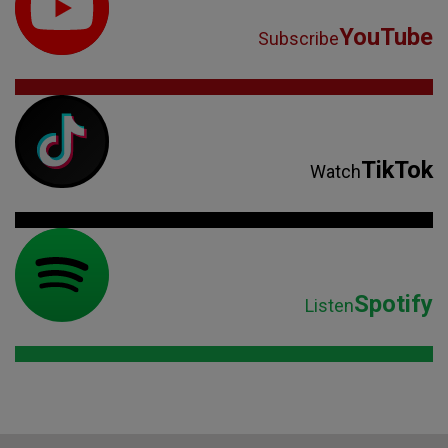
Spotify
Listen
Parteneri: