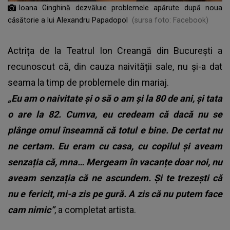
Ioana Ginghină dezvăluie problemele apărute după noua
căsătorie a lui Alexandru Papadopol
(sursa foto: Facebook)
Actrița de la Teatrul Ion Creangă din București a
recunoscut că, din cauza naivității sale, nu și-a dat
seama la timp de problemele din mariaj.
„Eu am o naivitate și o să o am și la 80 de ani, și tata
o are la 82. Cumva, eu credeam că dacă nu se
plânge omul înseamnă că totul e bine. De certat nu
ne certam. Eu eram cu casa, cu copilul și aveam
senzația că, mna… Mergeam în vacanțe doar noi, nu
aveam senzația că ne ascundem. Și te trezești că
nu e fericit, mi-a zis pe gură. A zis că nu putem face
cam nimic”
, a completat artista.