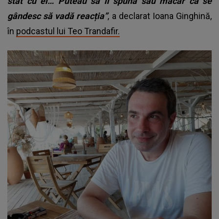
stat cu ei… Puteau să îi spună sau măcar că se
gândesc să vadă reacția”
, a declarat Ioana Ginghină,
în
podcastul lui Teo Trandafir.