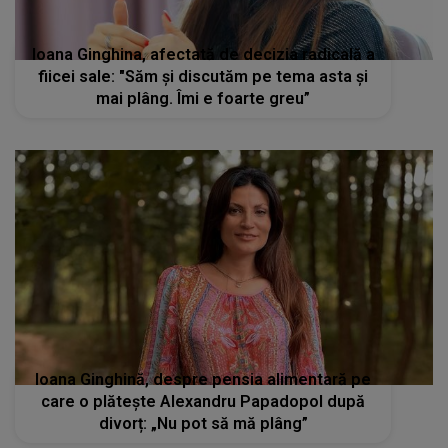
Ioana Ginghină, despre pensia alimentară pe
care o plătește Alexandru Papadopol după
divorț: „Nu pot să mă plâng”
STIRI MONDENE