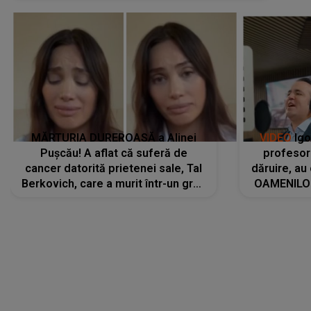
MĂRTURIA DUREROASĂ a Alinei
VIDEO
Igo
Pușcău! A aflat că suferă de
profesori
cancer datorită prietenei sale, Tal
dăruire, au
Berkovich, care a murit într-un grav
OAMENILOR
accident rutier: „Mi-a salvat viața.
despre
Dacă nu era ea, nici eu nu mai
amprente 
eram...”
ELEVILOR,
anilor: "
LANSĂRI MUZICALE