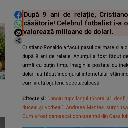
DISTRIBUIE ARTICOLUL
După 9 ani de relație, Cristiano
căsătorie! Celebrul fotbalist i-a 
valorează milioane de dolari.
Cristiano Ronaldo a făcut pasul cel mare și a 
după 9 ani de relație. Anunțul a fost făcut de 
urmă cu puțin timp. Imaginile postate cu inel
dolari, au făcut înconjurul internetului, stârnin
cum arată bijuteria spectaculoasă.
Citește și:
Danciu rupe lanțul tăcerii și îl desf
duceai și vorbeai". Andreea Mantea, surprinsă
Cum a fost demascat concurentul din Casa Iubi