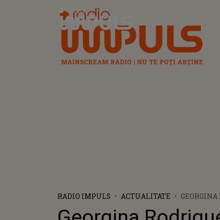
Radio Impuls
RADIO IMPULS
ACTUALITATE
GEORGINA 
CERUTĂ ÎN
Georgina Rodrigu
DUPĂ 9 ANI