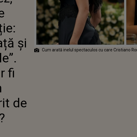
EASTĂ VIAȚĂ ȘI
e
IEȚILE MELE”.
ȘI CÂT AR FI
ELUL CU UN
ie:
URIAȘ OFERIT
ANO RONALDO?
ață și
Cum arată inelul spectaculos cu care Cristiano Ro
le”.
 fi
n
it de
?