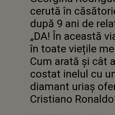
„DA! ÎN AC
cerută în căsători
ÎN TOATE V
CUM ARATĂ 
COSTAT IN
după 9 ani de relaț
DIAMANT 
DE CRISTI
„DA! În această vi
în toate viețile me
Cum arată și cât ar
costat inelul cu u
diamant uriaș ofer
Cristiano Ronaldo