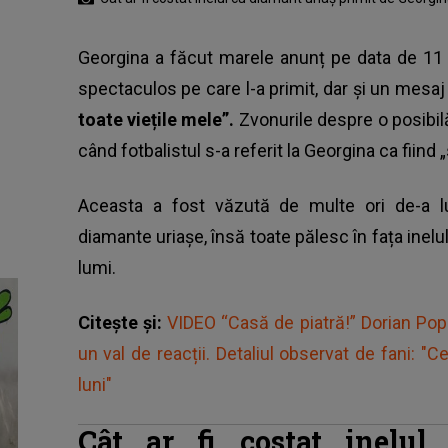
Georgina a făcut marele anunț pe data de 11 a
spectaculos pe care l-a primit, dar și un mesaj
toate viețile mele”.
Zvonurile despre o posibil
când fotbalistul s-a referit la Georgina ca fiind „s
Aceasta a fost văzută de multe ori de-a lun
diamante uriașe, însă toate pălesc în fața inelul
lumi.
Citește și:
VIDEO “Casă de piatră!” Dorian Po
un val de reacții. Detaliul observat de fani: "Ce
luni"
Cât ar fi costat inelul