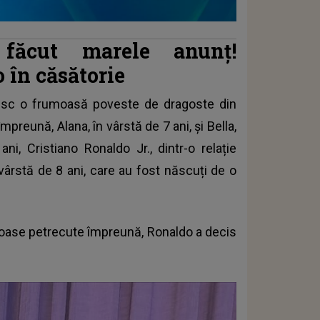
făcut marele anunț!
 în căsătorie
esc o frumoasă poveste de dragoste din
împreună, Alana, în vârstă de 7 ani, și Bella,
ni, Cristiano Ronaldo Jr., dintr-o relație
 vârstă de 8 ani, care au fost născuți de o
moase petrecute împreună, Ronaldo a decis