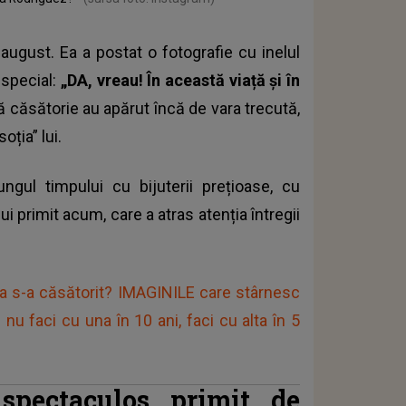
ugust. Ea a postat o fotografie cu inelul
 special:
„DA, vreau! În această viață și în
ă căsătorie au apărut încă de vara trecută,
oția” lui.
gul timpului cu bijuterii prețioase, cu
ui primit acum, care a atras atenția întregii
pa s-a căsătorit? IMAGINILE care stârnesc
 nu faci cu una în 10 ani, faci cu alta în 5
 spectaculos primit de