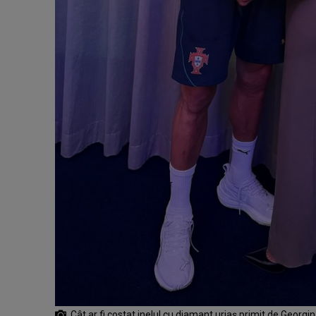
Cât ar fi costat inelul cu diamant uriaș primit de Georg