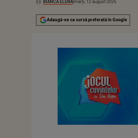
Publicat:
Autor:
marți, 12 august 2025
Actualizat:
BIANCA ELENA
marți, 12 august 2025
Adaugă-ne ca sursă preferată în Google