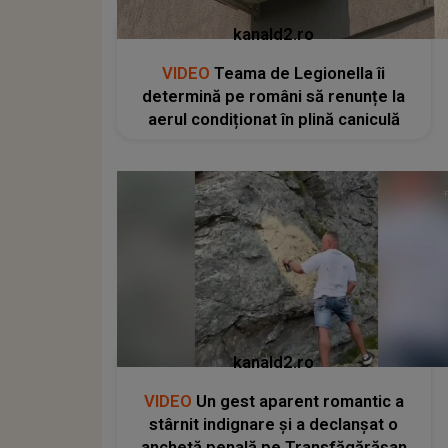
kanald2.ro
VIDEO
Teama de Legionella îi
determină pe români să renunțe la
aerul condiționat în plină caniculă
kanald2.ro
VIDEO
Un gest aparent romantic a
stârnit indignare și a declanșat o
anchetă penală pe Transfăgărășan