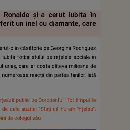
 Ronaldo și-a cerut iubita în
oferit un inel cu diamante, care
cerut-o în căsătorie pe
Georgina Rodriguez
iubita fotbalistului pe rețelele sociale în
ul uriaș, care ar costa câteva milioane de
d numeroase reacții din partea fanilor. Iată
iințează public pe Dorobanțu: "Tot timpul te
 de cele auzite: "Stați că nu am înțeles".
rii de colegul său