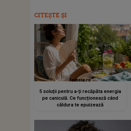
CITEȘTE ȘI
femeia.ro
5 soluții pentru a-ți recăpăta energia
pe caniculă. Ce funcționează când
căldura te epuizează