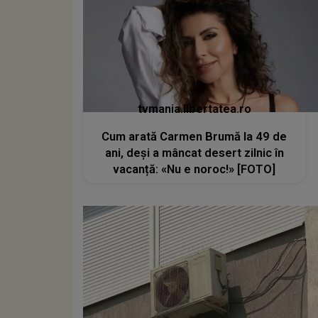
tvmania.libertatea.ro
Cum arată Carmen Brumă la 49 de
ani, deși a mâncat desert zilnic în
vacanță: «Nu e noroc!» [FOTO]