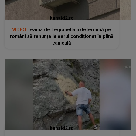
kanald2.ro
VIDEO
Teama de Legionella îi determină pe
români să renunțe la aerul condiționat în plină
caniculă
kanald2.ro