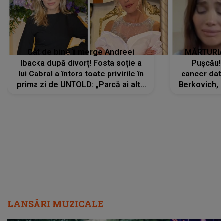
Cât de bine îi merge Andreei
MĂRTURIA
Ibacka după divorț! Fosta soție a
Pușcău!
lui Cabral a întors toate privirile în
cancer dato
prima zi de UNTOLD: „Parcă ai altă
Berkovich, 
strălucire, emani putere,
accident ru
încredere, siguranță...”
Dacă nu 
LANSĂRI MUZICALE