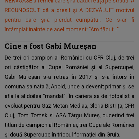
NERVOASE a femeii care și-a bătut fetița pe stradă. A
RECUNOSCUT că a greșit și A DEZVĂLUIT motivul
pentru care și-a pierdut cumpătul. Ce s-ar fi
întâmplat înainte de acel moment: "Am făcut..."
Cine a fost Gabi Mureșan
De trei ori
campion al României cu CFR Cluj
, de trei
ori câștigător al Cupei României și al Supercupei,
Gabi Mureșan s-a retras în 2017 și s-a întors în
comuna sa natală, Apold, unde a devenit primar și se
afla la al doilea ”mandat”. În cariera sa de fotbalist a
evoluat pentru Gaz Metan Mediaș, Gloria Bistrița, CFR
Cluj, Tom Tomsk și ASA Târgu Mureș, cucerind trei
titluri de campion al României, trei Cupe ale României
și două Supercupe în tricoul formației din Gruia.