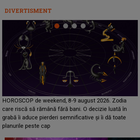
DIVERTISMENT
Emanuel a ținut ACEST DETALIU ASCUNS până
acum! În fața Alexandrei, concurentul din Casa Iubirii
face o MĂRTURISIRE NEAȘTEPTATĂ despre mama
sa: "I-am spus și ei în față, eu nu te iubesc pentru
că..."