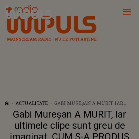
Radio Impuls
ACTUALITATE
GABI MUREȘAN A MURIT, IAR
ULTIMELE CLIPE SUNT GREU DE
Gabi Mureșan A MURIT, iar
IMAGINAT. CUM S-A PRODUS
TRAGEDIA CARE A CURMAT VIAȚA
ultimele clipe sunt greu de
FOSTULUI CAMPION CU CFR CLUJ
imaginat. CUM S-A PRODUS
ȘI CARE ESTE CAUZA DECESULUI: