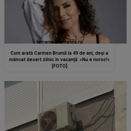
tvmania.libertatea.ro
Cum arată Carmen Brumă la 49 de ani, deși a
mâncat desert zilnic în vacanță: «Nu e noroc!»
[FOTO]