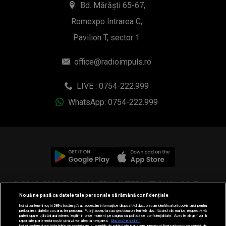
Bd. Mărăști 65-67,
Romexpo Intrarea C,
Pavilion T, sector 1
office@radioimpuls.ro
LIVE : 0754-222.999
WhatsApp: 0754-222.999
© 2019-2026 DOGAN MEDIA INTERNATIONAL SA, Toate
Nouă ne pasă ca datele tale personale să rămână confidențiale
drepturile rezervate.
Noi și partenerii noștri
589
stocăm și/sau accesăm informații pe dispozitivul dvs., precum identificatorii cookie unici pentru
prelucrarea datelor cu caracter personal. Puteți accepta sau gestiona preferințele dvs. făcând clic mai jos, respectiv vă
puteți opune utilizării unui interes legitim în orice moment pe pagina cu politica de confidențialitate. Aceste alegeri vor fi
raportate partenerilor noștri și nu vă vor afecta navigarea.
Mai multe detalii
Noi si partenerii nostri (retelele de socializare si agentiile de publicitate partenere, precum si furnizorii nostri de servicii de