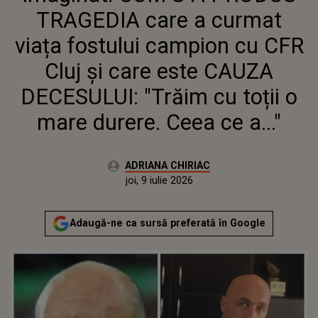
"TRĂIM CU TOȚII O MARE DURERE.
TRAGEDIA care a curmat
CEEA CE A..."
viața fostului campion cu CFR
Cluj și care este CAUZA
DECESULUI: "Trăim cu toții o
mare durere. Ceea ce a..."
Autor:
ADRIANA CHIRIAC
Publicat:
joi, 9 iulie 2026
Actualizat:
joi, 9 iulie 2026
Adaugă-ne ca sursă preferată în Google