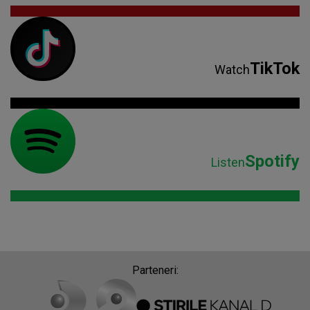
TikTok
Watch
Spotify
Listen
Parteneri: