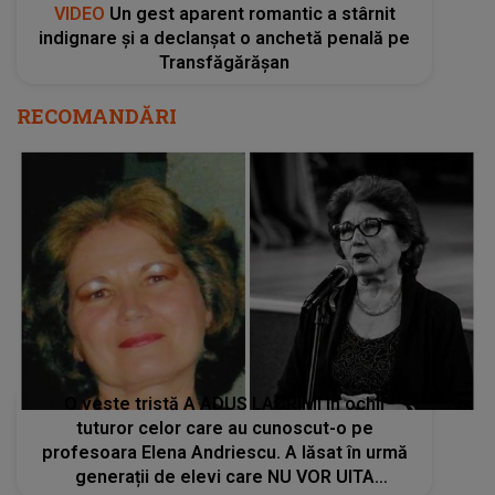
VIDEO
Un gest aparent romantic a stârnit
indignare și a declanșat o anchetă penală pe
Transfăgărășan
RECOMANDĂRI
O veste tristă A ADUS LACRIMI în ochii
tuturor celor care au cunoscut-o pe
profesoara Elena Andriescu. A lăsat în urmă
generații de elevi care NU VOR UITA