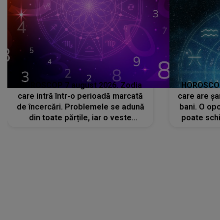
HOROSCOP 7 august 2026. Zodia
HOROSCOP 
care intră într-o perioadă marcată
care are șa
de încercări. Problemele se adună
bani. O opo
din toate părțile, iar o veste
poate schi
neașteptată îi dă planurile peste
la
cap