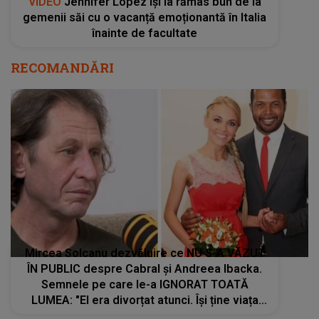
VIDEO
Jennifer Lopez își ia rămas bun de la
gemenii săi cu o vacanță emoționantă în Italia
înainte de facultate
RECOMANDĂRI
Mircea Solcanu dezvăluire ce NU S-A VĂZUT
ÎN PUBLIC despre Cabral și Andreea Ibacka.
Semnele pe care le-a IGNORAT TOATĂ
LUMEA: "El era divorțat atunci. Își ține viața
personală pentru el. Și..."