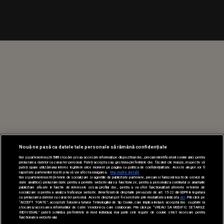
Nouă ne pasă ca datele tale personale să rămână confidențiale
Noi și partenerii noștri
589
stocăm și/sau accesăm informații pe dispozitivul dvs., precum identificatorii cookie unici pentru
prelucrarea datelor cu caracter personal. Puteți accepta sau gestiona preferințele dvs. făcând clic mai jos, respectiv vă
puteți opune utilizării unui interes legitim în orice moment pe pagina cu politica de confidențialitate. Aceste alegeri vor fi
raportate partenerilor noștri și nu vă vor afecta navigarea.
Mai multe detalii
Noi si partenerii nostri (retelele de socializare si agentiile de publicitate partenere, precum si furnizorii nostri de servicii de
date analitice) prelucram date pentru a permite website-ului sa functioneze, pentru a personaliza continutul si anunturile
publicitare afisate in functie de interesele si/sau profilul dvs., pentru a va oferi functionalitati aferente retelelor de
socializare si pentru a analiza traficul pe website. Beneficiati de drepturile prevazute de art. 15-22 din GDPR in legatura
cu prelucrarea datelor cu caracter personal. Aceste drepturi pot fi exercitate prin modalitatea indicata
aici
. Prin click pe
“ACCEPT TOATE”, acceptati folosirea tuturor Tehnologiilor de tip Cookie, care implica inclusiv acceptul dvs. cu privire la
stocarea/accesarea informatiilor de catre Vendor-ii cu care colaboram. Prin click pe “VREAU SA MODIFIC SETARILE
INDIVIDUAL” puteti schimba preferintele in mod individual, mai putin cele legate de cookie strict necesare pentru
functionarea website-ului.