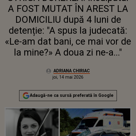
«LE-AM DAT BANI, CE MAI VOR DE
A FOST MUTAT ÎN AREST LA
LA MINE?» A DOUA ZI NE-A..."
DOMICILIU după 4 luni de
detenție: "A spus la judecată:
«Le-am dat bani, ce mai vor de
la mine?» A doua zi ne-a..."
Autor:
ADRIANA CHIRIAC
Publicat:
joi, 14 mai 2026
Actualizat:
joi, 14 mai 2026
Adaugă-ne ca sursă preferată în Google