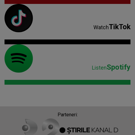
TikTok
Watch
Spotify
Listen
Parteneri: