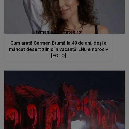
tvmania.libertatea.ro
Cum arată Carmen Brumă la 49 de ani, deși a
mâncat desert zilnic în vacanță: «Nu e noroc!»
[FOTO]