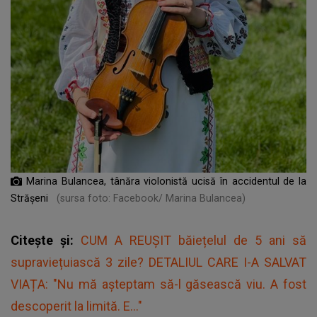
Marina Bulancea, tânăra violonistă ucisă în accidentul de la
Strășeni
(sursa foto: Facebook/ Marina Bulancea)
Citește și:
CUM A REUȘIT băiețelul de 5 ani să
supraviețuiască 3 zile? DETALIUL CARE I-A SALVAT
VIAȚA: "Nu mă așteptam să-l găsească viu. A fost
descoperit la limită. E..."