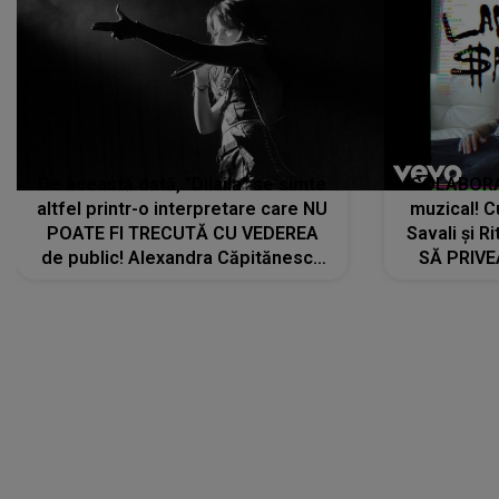
De această dată, "Dilaila" se simte
COLABORAR
altfel printr-o interpretare care NU
muzical! C
POATE FI TRECUTĂ CU VEDEREA
Savali și Ri
de public! Alexandra Căpitănescu
SĂ PRIV
a lansat VERSIUNEA LIVE a piesei