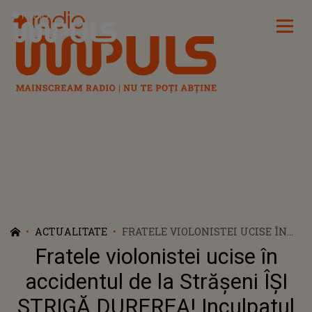
Radio Impuls
ACTUALITATE
FRATELE VIOLONISTEI UCISE ÎN
ACCIDENTUL DE LA STRĂȘENI ÎȘI
Fratele violonistei ucise în
STRIGĂ DUREREA! INCULPATUL A
FOST MUTAT ÎN AREST LA
accidentul de la Strășeni ÎȘI
DOMICILIU DUPĂ 4 LUNI DE
STRIGĂ DUREREA! Inculpatul
DETENȚIE: "A SPUS LA JUDECATĂ: