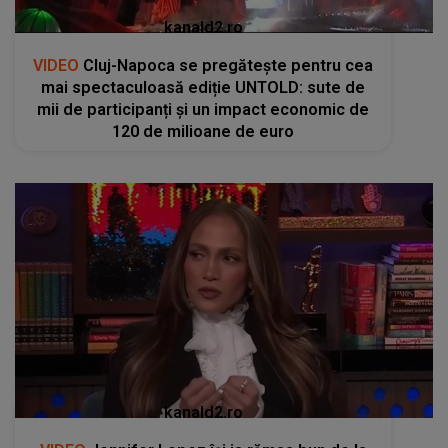
kanald2.ro
VIDEO
Cluj-Napoca se pregătește pentru cea
mai spectaculoasă ediție UNTOLD: sute de
mii de participanți și un impact economic de
120 de milioane de euro
kanald2.ro