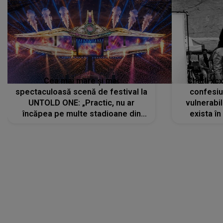
Cea mai mare și mai
Charli xc
spectaculoasă scenă de festival la
confesiu
UNTOLD ONE: „Practic, nu ar
vulnerabil
încăpea pe multe stadioane din
exista în
lume”. Evenimentul începe joi, 6
august 2026