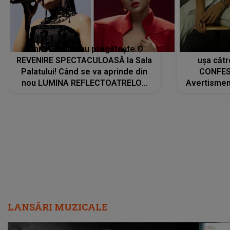
Tania Turtureanu pregătește O
Alexandra
REVENIRE SPECTACULOASĂ la Sala
ușa cătr
Palatului! Când se va aprinde din
CONFES
nou LUMINA REFLECTOATRELOR
Avertismentu
pentru artistă: " Vor fi multe
rămas ÎNT
cântece noi, în premieră. Cântece
au format-
care abia acum învață să respire"
"Am f
LANSĂRI MUZICALE