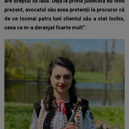
are dreptul să iasă. Deja la prima judecată eu fiind
prezent, avocatul său avea pretenții la procuror că
de ce tocmai patru luni clientul său a stat închis,
ceea ce m-a deranjat foarte mult”.