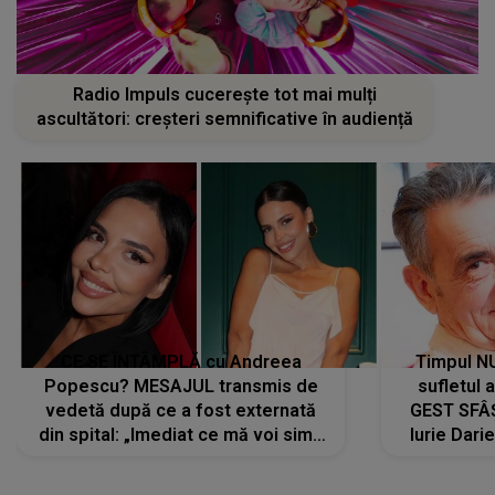
Radio Impuls cucerește tot mai mulți
ascultători: creșteri semnificative în audiență
CE SE ÎNTÂMPLĂ cu Andreea
Timpul N
Popescu? MESAJUL transmis de
sufletul 
vedetă după ce a fost externată
GEST SFÂȘ
din spital: „Imediat ce mă voi simți
Iurie Dari
mai bine...”
măsură ce