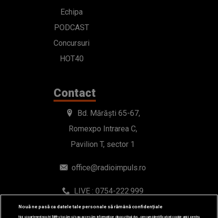
Echipa
PODCAST
Concursuri
HOT40
Contact
Bd. Mărăști 65-67,
Romexpo Intrarea C,
Pavilion T, sector 1
office@radioimpuls.ro
LIVE : 0754-222.999
WhatsApp: 0754-222.999
Nouă ne pasă ca datele tale personale să rămână confidențiale
Noi și partenerii noștri
589
stocăm și/sau accesăm informații pe dispozitivul dvs., precum identificatorii cookie unici pentru