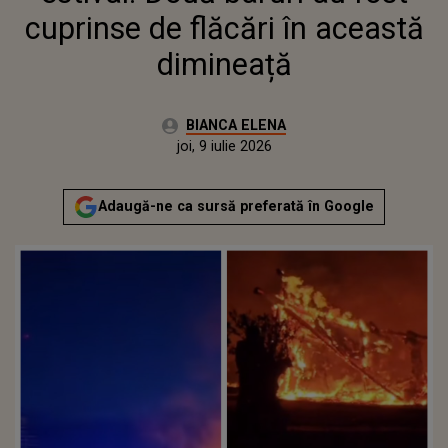
cuprinse de flăcări în această
dimineață
Autor:
BIANCA ELENA
Publicat:
joi, 9 iulie 2026
Actualizat:
joi, 9 iulie 2026
Adaugă-ne ca sursă preferată în Google