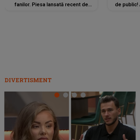
fanilor. Piesa lansată recent de
de public!
Ariana Grande îi face pe
a lansat V
ascultători SĂ O ASCULTE PE
REPEAT
DIVERTISMENT