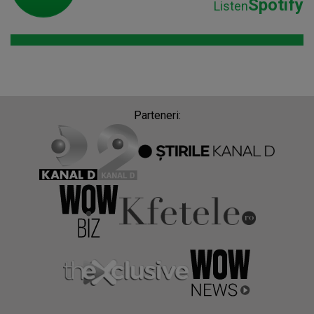
Spotify
Listen
Parteneri: