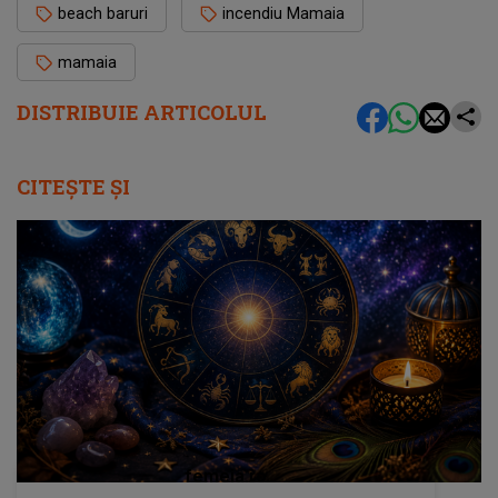
beach baruri
incendiu Mamaia
mamaia
DISTRIBUIE ARTICOLUL
CITEȘTE ȘI
femeia.ro