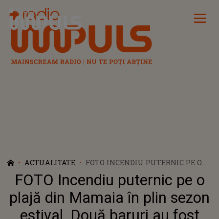
Radio Impuls
ACTUALITATE
FOTO INCENDIU PUTERNIC PE O
PLAJĂ DIN MAMAIA ÎN PLIN
FOTO Incendiu puternic pe o
SEZON ESTIVAL. DOUĂ BARURI AU
FOST CUPRINSE DE FLĂCĂRI ÎN
plajă din Mamaia în plin sezon
ACEASTĂ DIMINEAȚĂ
estival. Două baruri au fost