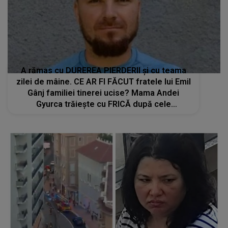
A rămas cu DUREREA PIERDERII și cu teama
zilei de mâine. CE AR FI FĂCUT fratele lui Emil
Gânj familiei tinerei ucise? Mama Andei
Gyurca trăiește cu FRICĂ după cele
întâmplate: "Noi nu mai avem niciun rost pe
fața Pământului. Când merg acasă eu nu..."