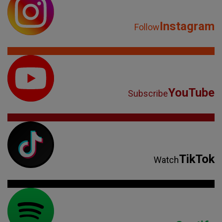
Instagram
Follow
YouTube
Subscribe
TikTok
Watch