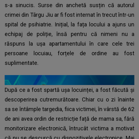
s-a sinucis. Surse din anchetă susțin că autorul
crimei din Târgu Jiu ar fi fost internat în trecut într-un
spital de psihiatrie. Inițial, la fața locului a ajuns un
echipaj de poliție, însă pentru că nimeni nu a
răspuns la ușa apartamentului în care cele trei
persoane locuiau, forțele de ordine au fost
suplimentate.
După ce a fost spartă ușa locuinței, a fost făcută și
descoperirea cutremurătoare. Chiar cu o zi înainte
sa se întâmple targedia, fiica victimei, în vârstă de 62
de ani avea ordin de restricție față de mama sa, fără
monitorizare electronică, întrucât victima a motivat
că nu se descurcă cu dispozitivele electronice. Mai