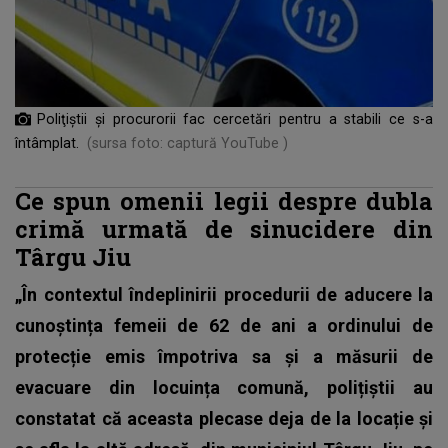
Poliţiştii şi procurorii fac cercetări pentru a stabili ce s-a
întâmplat.
(sursa foto: captură YouTube )
Ce spun omenii legii despre dubla
crimă urmată de sinucidere din
Târgu Jiu
„În contextul îndeplinirii procedurii de aducere la
cunoștința femeii de 62 de ani a ordinului de
protecție emis împotriva sa și a măsurii de
evacuare din locuința comună, polițiștii au
constatat că aceasta plecase deja de la locație și