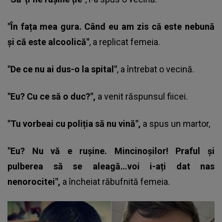
"În fața mea gura. Când eu am zis că este nebună
și că este alcoolică"
, a replicat femeia.
"De ce nu ai dus-o la spital"
, a întrebat o vecină.
"Eu? Cu ce să o duc?",
a venit răspunsul fiicei.
"Tu vorbeai cu poliția să nu vină",
a spus un martor,
"Eu? Nu vă e rușine. Mincinoșilor! Praful și
pulberea să se aleagă…voi i-ați dat nas
nenorocitei",
a încheiat răbufnită femeia.