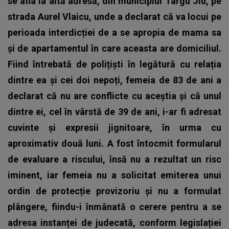
se afla la altă adresă, din municipiul Târgu Jiu, pe
strada Aurel Vlaicu, unde a declarat că va locui pe
perioada interdicției de a se apropia de mama sa
și de apartamentul în care aceasta are domiciliul.
Fiind întrebată de polițiști în legătură cu relația
dintre ea și cei doi nepoți, femeia de 83 de ani a
declarat că nu are conflicte cu aceștia și că unul
dintre ei, cel în vârstă de 39 de ani, i-ar fi adresat
cuvinte și expresii jignitoare, în urma cu
aproximativ două luni. A fost întocmit formularul
de evaluare a riscului, însă nu a rezultat un risc
iminent, iar femeia nu a solicitat emiterea unui
ordin de protecție provizoriu și nu a formulat
plângere, fiindu-i înmânată o cerere pentru a se
adresa instanței de judecată, conform legislației