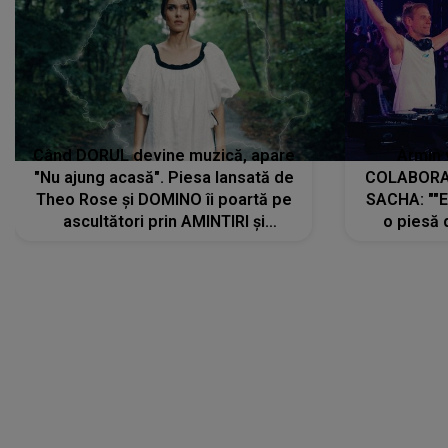
Când DORUL devine muzică, apare
Armin 
"Nu ajung acasă". Piesa lansată de
COLABORAR
Theo Rose și DOMINO îi poartă pe
SACHA: ""E
ascultători prin AMINTIRI și
o piesă 
REGĂSIRI, iar drumul emoțiilor
imediat pre
trece prin sufletul publicului:
cu mine șt
"Pentru toți cei care au plecat
păstrăm do
departe ca să le fie mai bine"