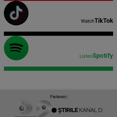
TikTok
Watch
Spotify
Listen
Parteneri: