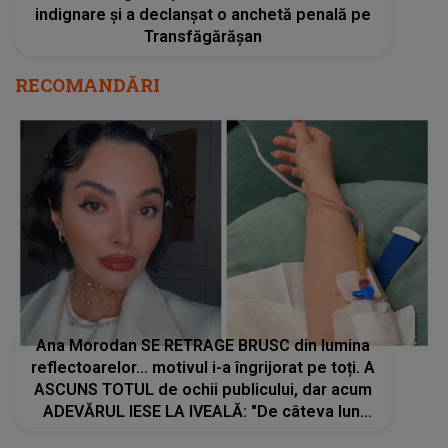
indignare și a declanșat o anchetă penală pe
Transfăgărășan
RECOMANDĂRI
Ana Morodan SE RETRAGE BRUSC din lumina
reflectoarelor... motivul i-a îngrijorat pe toți. A
ASCUNS TOTUL de ochii publicului, dar acum
ADEVĂRUL IESE LA IVEALĂ: "De câteva luni
bune mă lupt cu o..."