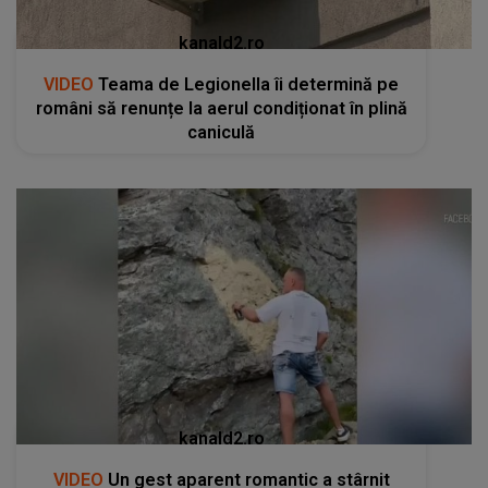
kanald2.ro
VIDEO
Teama de Legionella îi determină pe
români să renunțe la aerul condiționat în plină
caniculă
kanald2.ro
VIDEO
Un gest aparent romantic a stârnit