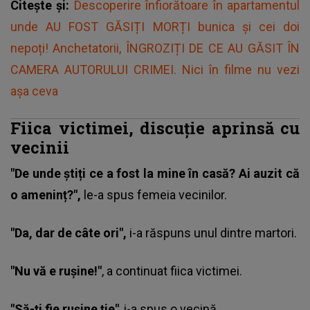
Citește și:
Descoperire înfiorătoare în apartamentul
unde AU FOST GĂSIȚI MORȚI bunica și cei doi
nepoți! Anchetatorii, ÎNGROZIȚI DE CE AU GĂSIT ÎN
CAMERA AUTORULUI CRIMEI. Nici în filme nu vezi
așa ceva
Fiica victimei,
discuție aprinsă cu
vecinii
"De unde știți ce a fost la mine în casă? Ai auzit că
o ameninț?",
le-a spus femeia vecinilor.
"Da, dar de câte ori",
i-a răspuns unul dintre martori.
"Nu vă e rușine!"
, a continuat fiica victimei.
"Să-ți fie rușine ție"
, i-a spus o vecină.