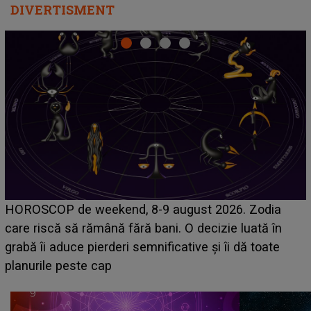
DIVERTISMENT
Emanuel a ținut ACEST DETALIU ASCUNS până
acum! În fața Alexandrei, concurentul din Casa Iubirii
face o MĂRTURISIRE NEAȘTEPTATĂ despre mama
sa: "I-am spus și ei în față, eu nu te iubesc pentru
că..."