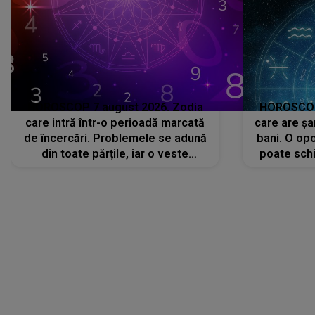
HOROSCOP 7 august 2026. Zodia
HOROSCOP 
care intră într-o perioadă marcată
care are șa
de încercări. Problemele se adună
bani. O opo
din toate părțile, iar o veste
poate schi
neașteptată îi dă planurile peste
la
cap