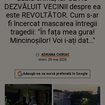
TRAGEDII: "ÎN FAȚA MEA GURA!
DEZVĂLUIT VECINII despre ea
MINCINOȘILOR! VOI I-AȚI DAT..."
este REVOLTĂTOR. Cum s-ar
fi încercat mascarea întregii
tragedii: "În fața mea gura!
Mincinoșilor! Voi i-ați dat..."
Autor:
ADRIANA CHIRIAC
Publicat:
vineri, 29 mai 2026
Actualizat:
vineri, 29 mai 2026
Adaugă-ne ca sursă preferată în Google