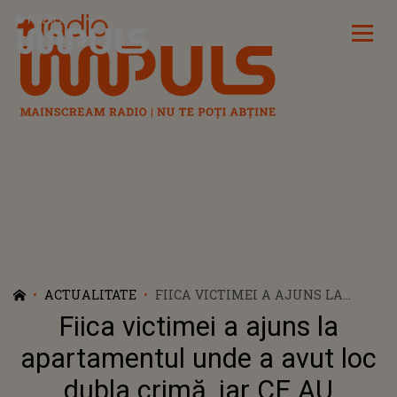
Radio Impuls
ACTUALITATE
FIICA VICTIMEI A AJUNS LA
APARTAMENTUL UNDE A AVUT
Fiica victimei a ajuns la
LOC DUBLA CRIMĂ, IAR CE AU
DEZVĂLUIT VECINII DESPRE EA
apartamentul unde a avut loc
ESTE REVOLTĂTOR. CUM S-AR FI
dubla crimă, iar CE AU
ÎNCERCAT MASCAREA ÎNTREGII