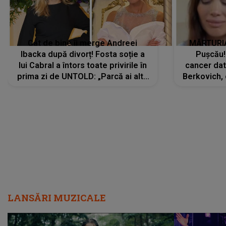
Cât de bine îi merge Andreei
MĂRTURIA
Ibacka după divorț! Fosta soție a
Pușcău!
lui Cabral a întors toate privirile în
cancer dato
prima zi de UNTOLD: „Parcă ai altă
Berkovich, 
strălucire, emani putere,
accident ru
încredere, siguranță...”
Dacă nu 
LANSĂRI MUZICALE