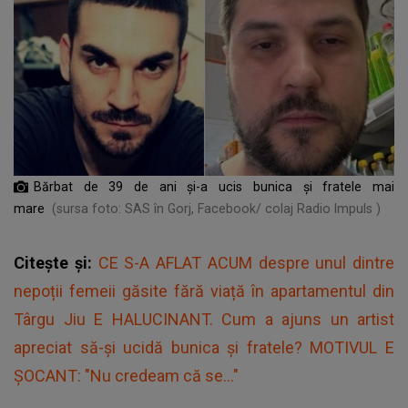
Bărbat de 39 de ani și-a ucis bunica și fratele mai
mare
(sursa foto: SAS în Gorj, Facebook/ colaj Radio Impuls )
Citește și:
CE S-A AFLAT ACUM despre unul dintre
nepoții femeii găsite fără viață în apartamentul din
Târgu Jiu E HALUCINANT. Cum a ajuns un artist
apreciat să-și ucidă bunica și fratele? MOTIVUL E
ȘOCANT: "Nu credeam că se..."