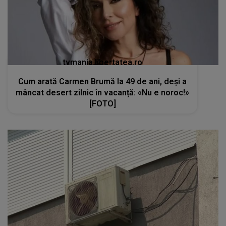
tvmania.libertatea.ro
Cum arată Carmen Brumă la 49 de ani, deși a
mâncat desert zilnic în vacanță: «Nu e noroc!»
[FOTO]