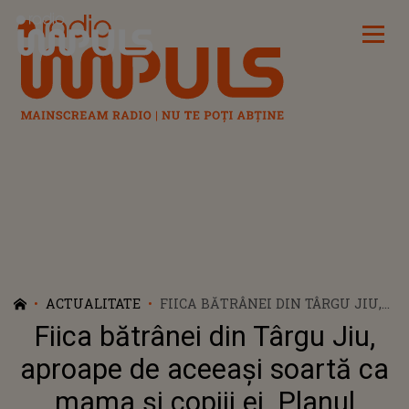
Radio Impuls
ACTUALITATE
FIICA BĂTRÂNEI DIN TÂRGU JIU,
APROAPE DE ACEEAȘI SOARTĂ CA
Fiica bătrânei din Târgu Jiu,
MAMA ȘI COPIII EI. PLANUL
BĂRBATULUI DE 39 DE ANI,
aproape de aceeași soartă ca
HALUCINANT! CE SCENARIU
mama și copiii ei. Planul
TERIFIANT PUSESE LA CALE