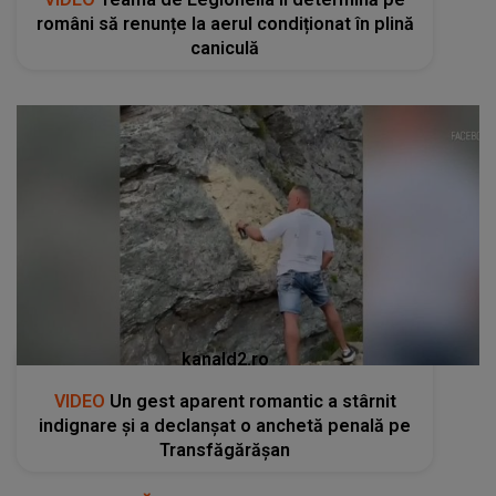
români să renunțe la aerul condiționat în plină
caniculă
kanald2.ro
VIDEO
Un gest aparent romantic a stârnit
indignare și a declanșat o anchetă penală pe
Transfăgărășan