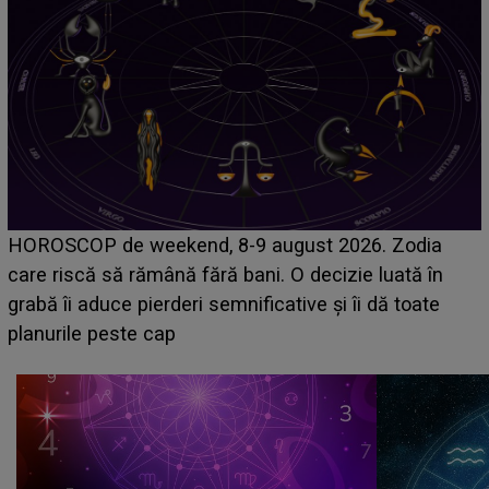
Emanuel a ținut ACEST DETALIU ASCUNS până
acum! În fața Alexandrei, concurentul din Casa Iubirii
face o MĂRTURISIRE NEAȘTEPTATĂ despre mama
sa: "I-am spus și ei în față, eu nu te iubesc pentru
că..."