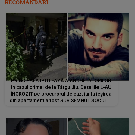
RECOMANDĂRI
PRINCIPALA IPOTEAZĂ A ANCHETATORILOR
în cazul crimei de la Târgu Jiu. Detaliile L-AU
ÎNGROZIT pe procurorul de caz, iar la ieșirea
din apartament a fost SUB SEMNUL ȘOCULUI:
"Nu am mai întâlnit așa ceva. Își crease un..."