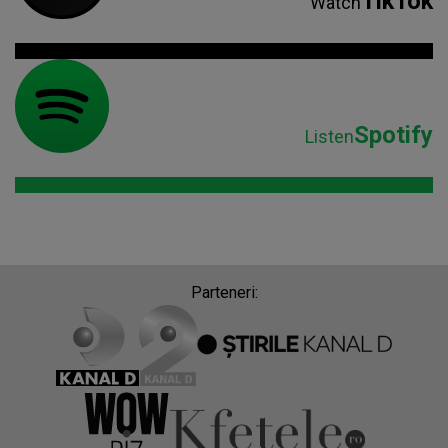
TikTok
Watch
Spotify
Listen
Parteneri: