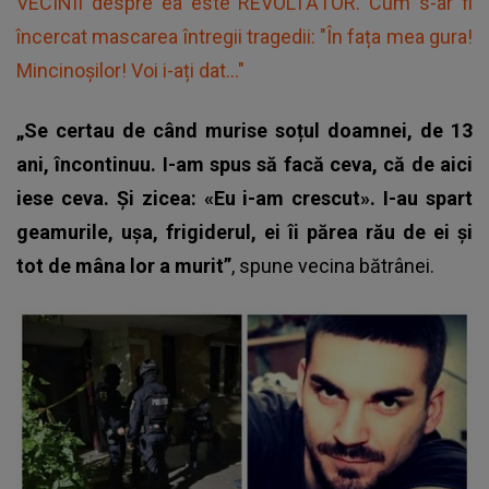
VECINII despre ea este REVOLTĂTOR. Cum s-ar fi
încercat mascarea întregii tragedii: "În fața mea gura!
Mincinoșilor! Voi i-ați dat..."
„Se certau de când murise soțul doamnei, de 13
ani, încontinuu. I-am spus să facă ceva, că de aici
iese ceva. Și zicea: «Eu i-am crescut». I-au spart
geamurile, ușa, frigiderul, ei îi părea rău de ei și
tot de mâna lor a murit”
, spune vecina bătrânei.