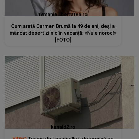
tvmania.libertatea.ro
Cum arată Carmen Brumă la 49 de ani, deși a
mâncat desert zilnic în vacanță: «Nu e noroc!»
[FOTO]
kanald2.ro
VIDEO
Teama de Legionella îi determină pe