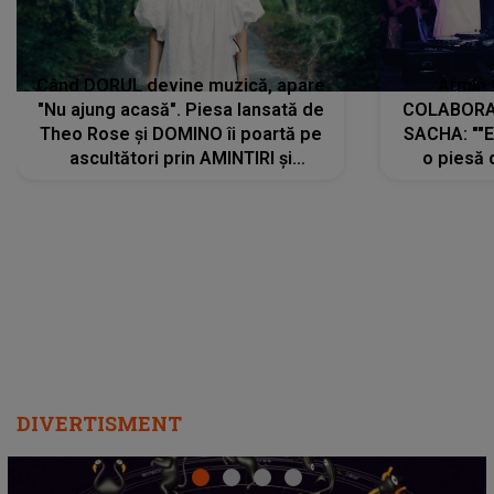
Când DORUL devine muzică, apare
Armin 
"Nu ajung acasă". Piesa lansată de
COLABORAR
Theo Rose și DOMINO îi poartă pe
SACHA: ""E
ascultători prin AMINTIRI și
o piesă 
REGĂSIRI, iar drumul emoțiilor
imediat pre
trece prin sufletul publicului:
cu mine șt
"Pentru toți cei care au plecat
păstrăm do
departe ca să le fie mai bine"
DIVERTISMENT