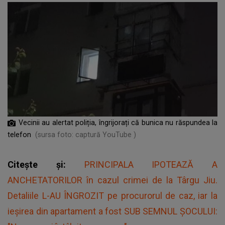
Vecinii au alertat poliția, îngrijorați că bunica nu răspundea la
telefon
(sursa foto: captură YouTube )
Citește și:
PRINCIPALA IPOTEAZĂ A
ANCHETATORILOR în cazul crimei de la Târgu Jiu.
Detaliile L-AU ÎNGROZIT pe procurorul de caz, iar la
ieșirea din apartament a fost SUB SEMNUL ȘOCULUI: