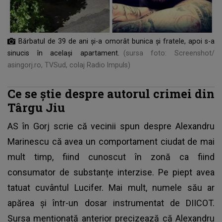
Bărbatul de 39 de ani și-a omorât bunica și fratele, apoi s-a
sinucis în același apartament.
(sursa foto: Screenshot/
asingorj.ro, TVSud, colaj Radio Impuls)
Ce se știe despre autorul crimei din
Târgu Jiu
AS în Gorj scrie că vecinii spun despre
Alexandru
Marinescu că avea un comportament ciudat
de mai
mult timp, fiind cunoscut în zonă ca fiind
consumator de substanțe interzise. Pe piept avea
tatuat cuvântul Lucifer. Mai mult, numele său ar
apărea și într-un dosar instrumentat de DIICOT.
Sursa menționată anterior precizează că Alexandru