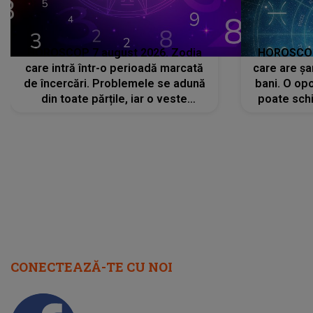
HOROSCOP 7 august 2026. Zodia
HOROSCOP 
care intră într-o perioadă marcată
care are șa
de încercări. Problemele se adună
bani. O opo
din toate părțile, iar o veste
poate schi
neașteptată îi dă planurile peste
la
cap
CONECTEAZĂ-TE CU NOI