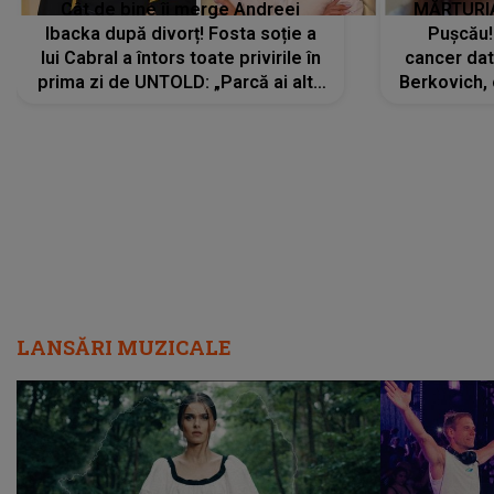
Cât de bine îi merge Andreei
MĂRTURIA
Ibacka după divorț! Fosta soție a
Pușcău!
lui Cabral a întors toate privirile în
cancer dato
prima zi de UNTOLD: „Parcă ai altă
Berkovich, 
strălucire, emani putere,
accident ru
încredere, siguranță...”
Dacă nu 
LANSĂRI MUZICALE