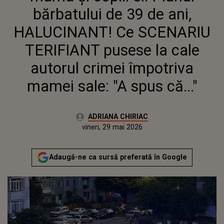
AUTORUL CRIMEI ÎMPOTRIVA
bărbatului de 39 de ani,
MAMEI SALE: "A SPUS CĂ..."
HALUCINANT! Ce SCENARIU
TERIFIANT pusese la cale
autorul crimei împotriva
mamei sale: "A spus că..."
Autor:
ADRIANA CHIRIAC
Publicat:
vineri, 29 mai 2026
Adaugă-ne ca sursă preferată în Google