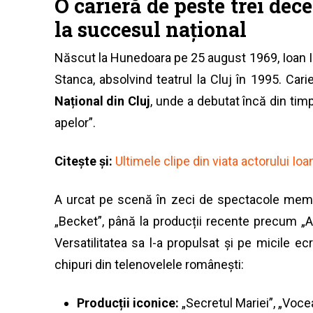
O carieră de peste trei dece
la succesul național
Născut la Hunedoara pe 25 august 1969, Ioan I
Stanca, absolvind teatrul la Cluj în 1995. Cari
Național din Cluj
, unde a debutat încă din tim
apelor”.
Citește și:
Ultimele clipe din viata actorului Ioa
A urcat pe scenă în zeci de spectacole memora
„Becket”, până la producții recente precum „
Versatilitatea sa l-a propulsat și pe micile e
chipuri din telenovelele românești:
Producții iconice:
„Secretul Mariei”, „Vocea 