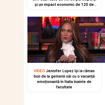
și un impact economic de 120 de
milioane de euro
kanald2.ro
VIDEO
Jennifer Lopez își ia rămas
bun de la gemenii săi cu o vacanță
emoționantă în Italia înainte de
facultate