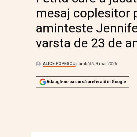
mesaj coplesitor 
aminteste Jennife
varsta de 23 de an
Publicat:
Autor:
sâmbătă, 9 mai 2026
Actualizat:
ALICE POPESCU
sâmbătă, 9 mai 2026
Adaugă-ne ca sursă preferată în Google