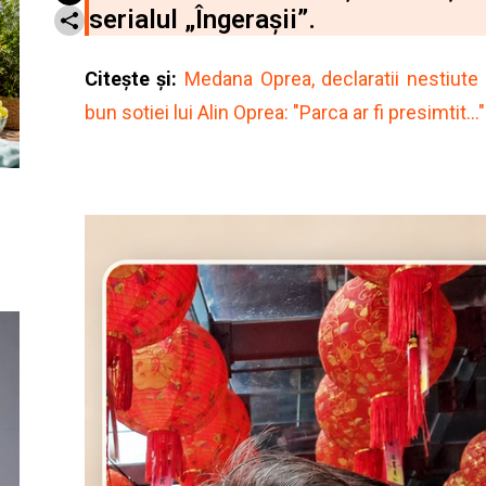
serialul „Îngerașii”.
Citește și:
Medana Oprea, declaratii nestiute d
bun sotiei lui Alin Oprea: "Parca ar fi presimtit..."