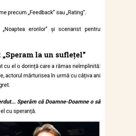
 filme precum „Feedback” sau „Rating”.
„Noaptea erorilor” și scenarist pentru
: „Speram la un suflețel”
at cu el o dorință care a rămas neîmplinită:
e, actorul mărturisea în urmă cu câțiva ani
gret.
pierdut... Sperăm că Doamne-Doamne o să
a
el cu speranță.