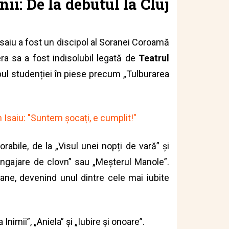
nii: De la debutul la Cluj
saiu a fost un discipol al Soranei Coroamă
era sa a fost indisolubil legată de
Teatrul
pul studenției în piese precum „Tulburarea
n Isaiu: "Suntem șocați, e cumplit!"
bile, de la „Visul unei nopți de vară” și
Angajare de clovn” sau „Meșterul Manole”.
crane, devenind unul dintre cele mai iubite
Inimii”, „Aniela” și „Iubire și onoare”.