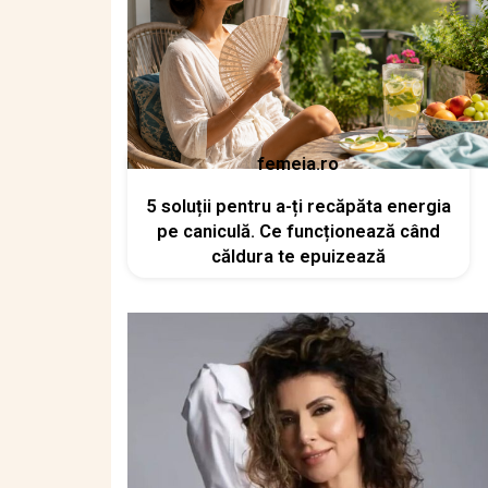
femeia.ro
5 soluții pentru a-ți recăpăta energia
pe caniculă. Ce funcționează când
căldura te epuizează