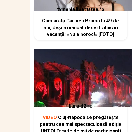
tvmania.libertatea.ro
Cum arată Carmen Brumă la 49 de
ani, deși a mâncat desert zilnic în
vacanță: «Nu e noroc!» [FOTO]
kanald2.ro
VIDEO
Cluj-Napoca se pregătește
pentru cea mai spectaculoasă ediție
UNTOLD: sute de mii de participanți