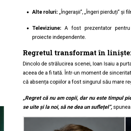
Alte roluri:
„Îngerașii”, „Îngeri pierduți” și
Televiziune:
A fost prezentator pentru 
proiecte independente.
Regretul transformat în liniște
Dincolo de strălucirea scenei, Ioan Isaiu a purt
aceea de a fi tată. Într-un moment de sinceritat
că absența copiilor a fost singurul său mare re
„Regret că nu am copii, dar nu este timpul 
se uite și la noi, să ne dea un suflețel”,
spune