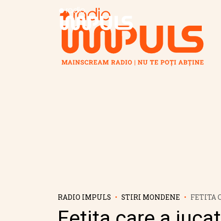
Radio Impuls
RADIO IMPULS
STIRI MONDENE
FETITA 
PENTRU 
Fetita care a jucat
IN VARST