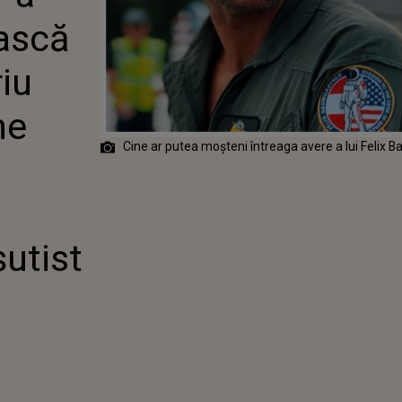
. CINE PUNE
ească
AVEREA
NANTĂ A
ULUI
iu
ST
ne
Cine ar putea moșteni întreaga avere a lui Felix 
șutist