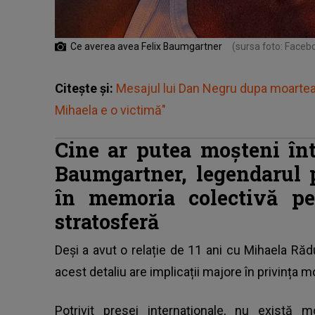
Ce averea avea Felix Baumgartner
(sursa foto: Faceb
Citește și:
Mesajul lui Dan Negru dupa moartea 
Mihaela e o victimă"
Cine ar putea moșteni înt
Baumgartner, legendarul 
în memoria colectivă pen
stratosferă
Deși a avut o relație de 11 ani cu Mihaela Rădul
acest detaliu are implicații majore în privința mo
Potrivit presei internaționale, nu există