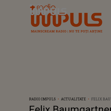
Radio Impuls
RADIO IMPULS
ACTUALITATE
FELIX BA
REUȘIT SĂ
Felix Baumgartne
UN ADEVĂ