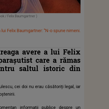
ook / Felix Baumgartner )
lui Felix Baumgartner: "N-o spune nimeni.
reaga avere a lui Felix
parașutist care a rămas
tru saltul istoric din
escu, cei doi nu erau căsătoriți legal, iar
ștenirii.
 momentan informații publice despre un