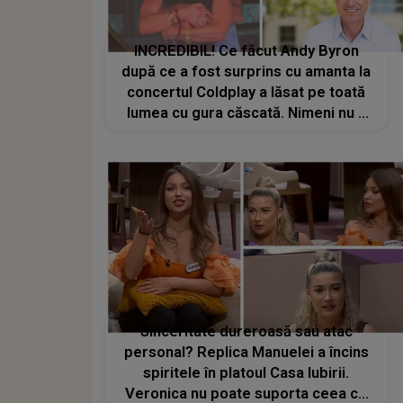
INCREDIBIL! Ce făcut Andy Byron
după ce a fost surprins cu amanta la
concertul Coldplay a lăsat pe toată
lumea cu gura căscată. Nimeni nu a
putut să creadă ce a urmat
Sinceritate dureroasă sau atac
personal? Replica Manuelei a încins
spiritele în platoul Casa Iubirii.
Veronica nu poate suporta ceea ce