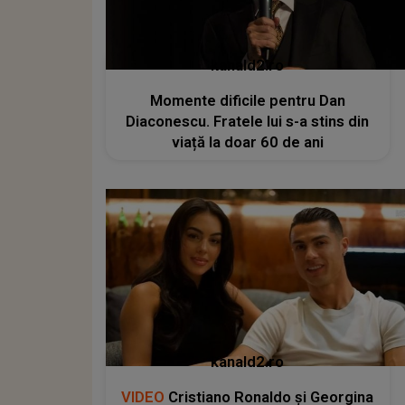
kanald2.ro
Momente dificile pentru Dan
Diaconescu. Fratele lui s-a stins din
viață la doar 60 de ani
kanald2.ro
VIDEO
Cristiano Ronaldo și Georgina