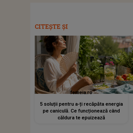
CITEȘTE ȘI
femeia.ro
5 soluții pentru a-ți recăpăta energia
pe caniculă. Ce funcționează când
căldura te epuizează