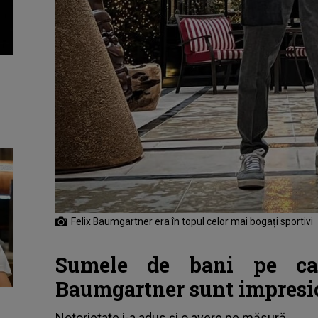
Felix Baumgartner era în topul celor mai bogați sportivi
Sumele de bani pe car
Baumgartner sunt impresio
Notorietate i-a adus și o
avere
pe măsură.