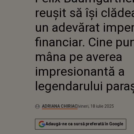
FINANCIAR
reușit să își clăd
MÂNA PE 
IMPRESIO
LEGENDAR
un adevărat imper
PARAȘUTI
financiar. Cine pu
mâna pe averea
impresionantă a
legendarului para
Publicat:
Autor:
vineri, 18 iulie 2025
Actualizat:
ADRIANA CHIRIAC
vineri, 18 iulie 2025
Adaugă-ne ca sursă preferată în Google