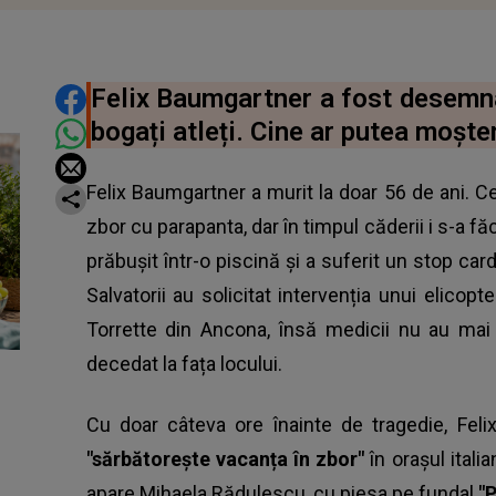
DISTRIBUIE ARTICOLUL
Felix Baumgartner a fost desemnat
bogați atleți. Cine ar putea moște
Felix Baumgartner a murit la doar 56 de ani. C
zbor cu parapanta, dar în timpul căderii i s-a făc
prăbușit într-o piscină și a suferit un stop car
Salvatorii au solicitat intervenția unui elicopt
Torrette din Ancona, însă medicii nu au mai 
decedat la fața locului.
Cu doar câteva ore înainte de tragedie, Fe
"sărbătorește vacanța în zbor"
în orașul ital
apare Mihaela Rădulescu, cu piesa pe fundal
"