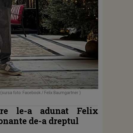
(sursa foto: Facebook / Felix Baumgartner )
e le-a adunat Felix
nante de-a dreptul