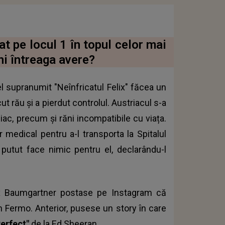
 pe locul 1 în topul celor mai
ni întreaga avere?
el supranumit "Neînfricatul Felix" făcea un
ut rău și a pierdut controlul. Austriacul s-a
diac, precum și răni incompatibile cu viața.
er medical pentru a-l transporta la Spitalul
putut face nimic pentru el, declarându-l
lix Baumgartner postase pe Instagram că
ian Fermo. Anterior, pusese un story în care
Perfect"
de la Ed Sheeran.