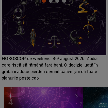
Emanuel a ținut ACEST DETALIU ASCUNS până
acum! În fața Alexandrei, concurentul din Casa Iubirii
face o MĂRTURISIRE NEAȘTEPTATĂ despre mama
sa: "I-am spus și ei în față, eu nu te iubesc pentru
că..."