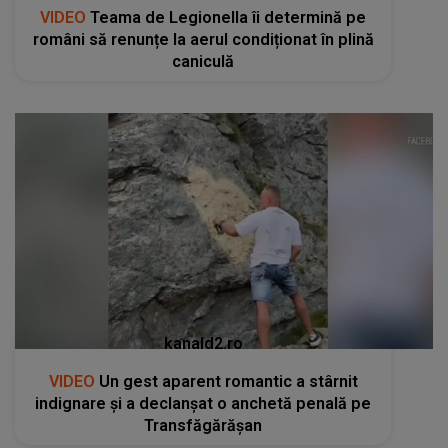
VIDEO
Teama de Legionella îi determină pe
români să renunțe la aerul condiționat în plină
caniculă
kanald2.ro
VIDEO
Un gest aparent romantic a stârnit
indignare și a declanșat o anchetă penală pe
Transfăgărășan