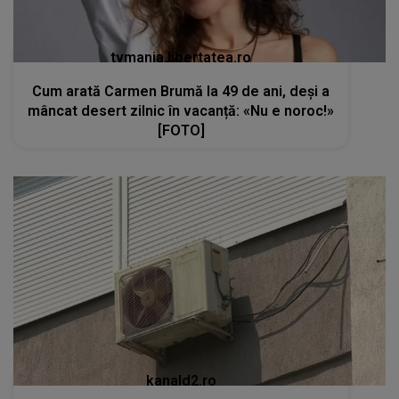
tvmania.libertatea.ro
Cum arată Carmen Brumă la 49 de ani, deși a
mâncat desert zilnic în vacanță: «Nu e noroc!»
[FOTO]
kanald2.ro