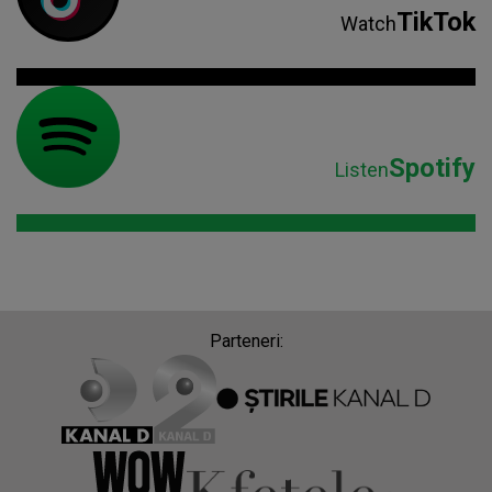
TikTok
Watch
Spotify
Listen
Parteneri: