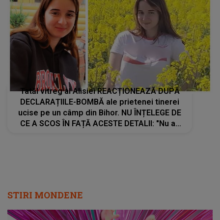
Tatăl vitreg al Alisiei REACȚIONEAZĂ DUPĂ
DECLARAȚIILE-BOMBĂ ale prietenei tinerei
ucise pe un câmp din Bihor. NU ÎNȚELEGE DE
CE A SCOS ÎN FAȚĂ ACESTE DETALII: "Nu aș
mai fi lăsat-o niciun minut să..."
STIRI MONDENE