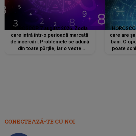
HOROSCOP 7 august 2026. Zodia
HOROSCOP 
care intră într-o perioadă marcată
care are șa
de încercări. Problemele se adună
bani. O opo
din toate părțile, iar o veste
poate schi
neașteptată îi dă planurile peste
la
cap
CONECTEAZĂ-TE CU NOI