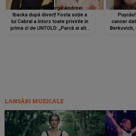
Cât de bine îi merge Andreei
MĂRTURIA
Ibacka după divorț! Fosta soție a
Pușcău!
lui Cabral a întors toate privirile în
cancer dato
prima zi de UNTOLD: „Parcă ai altă
Berkovich, 
strălucire, emani putere,
accident ru
încredere, siguranță...”
Dacă nu 
LANSĂRI MUZICALE