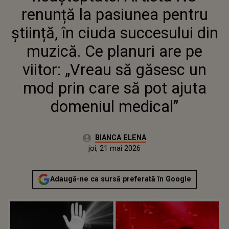
GĂSESC UN MOD PRIN CARE SĂ POT
renunță la pasiunea pentru
AJUTA DOMENIUL MEDICAL”
știință, în ciuda succesului din
muzică. Ce planuri are pe
viitor: „Vreau să găsesc un
mod prin care să pot ajuta
domeniul medical”
Autor:
BIANCA ELENA
Publicat:
joi, 21 mai 2026
Adaugă-ne ca sursă preferată în Google