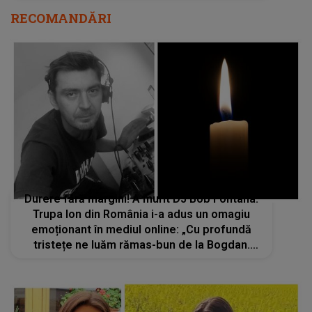
RECOMANDĂRI
Durere fără margini! A murit DJ Bob Fontana.
Trupa Ion din România i-a adus un omagiu
emoționant în mediul online: „Cu profundă
tristețe ne luăm rămas-bun de la Bogdan.
Muzica nu a fost doar pasiune, ci limbajul
sufletului său”