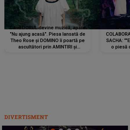
Când DORUL devine muzică, apare
Armin 
"Nu ajung acasă". Piesa lansată de
COLABORAR
Theo Rose și DOMINO îi poartă pe
SACHA: ""E
ascultători prin AMINTIRI și
o piesă 
REGĂSIRI, iar drumul emoțiilor
imediat pre
trece prin sufletul publicului:
cu mine șt
"Pentru toți cei care au plecat
păstrăm do
departe ca să le fie mai bine"
DIVERTISMENT